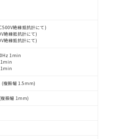
品・サービスに関するお客様との取引・商談に必要な範囲で利用す
合意する
キャンセル
書をダウンロードすることができます。
利用者とは、
"個人情報の共同利用に関して"
の「1.共同利用者の
します。
10物質）の非含有証明書
明書（当社基準）
DC500V絶縁抵抗計にて)
日時点で非含有を証明するもので、過去に遡って非含有を証明するも
00V絶縁抵抗計にて)
令のフタル酸エステル類４物質の対応では、対応完了までの期間は出
00V絶縁抵抗計にて)
備考欄に対応日を記載しておりました。
品への在庫切替を完了していることから、特段のことがない限り、20
0Hz 1min
す。
 1min
 1min
 (複振幅 1.5mm)
 (複振幅 1mm)