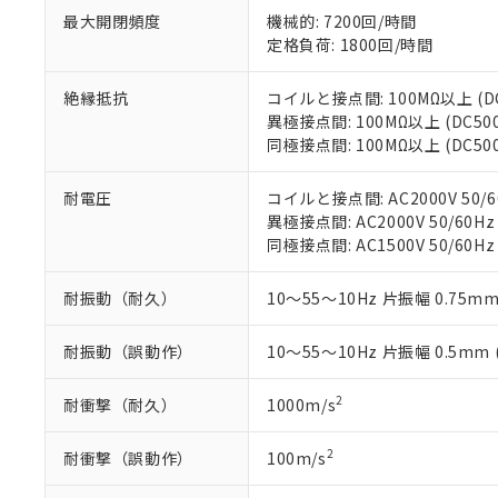
が、当社の製
最大開閉頻度
機械的: 7200回/時間
さい。
下記の非含有証明
定格負荷: 1800回/時間
※当社の共同
いる法人を指
EU RoHS指令（
51物質の非含有証
絶縁抵抗
コイルと接点間: 100MΩ以上 (
※本証明書は発行
異極接点間: 100MΩ以上 (DC5
また、RoHS指
同極接点間: 100MΩ以上 (DC5
混在することから
既に当社にて対応
耐電圧
コイルと接点間: AC2000V 50/6
り割愛しておりま
異極接点間: AC2000V 50/60Hz
同極接点間: AC1500V 50/60Hz
耐振動（耐久）
10～55～10Hz 片振幅 0.75mm
耐振動（誤動作）
10～55～10Hz 片振幅 0.5mm
2
耐衝撃（耐久）
1000m/s
2
耐衝撃（誤動作）
100m/s