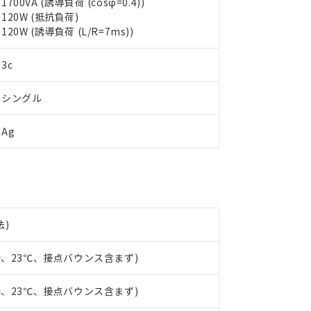
1700VA (誘導負荷 (cosφ=0.4))
oHS指令（10物質）の非含有に対応した製品に切り替える予定のある
120W (抵抗負荷)
 RoHS指令（10物質）の非含有に非対応の商品で、対応品を出す予
120W (誘導負荷 (L/R=7ms))
 RoHS指令（10物質）の非含有の対応状況を調査中または確認中の
ンス料など無形物で、有害物質有無と関係のない商品です。
○×表
より、非含有部品としていたものが、含有品と判明した場合などやむ
3c
みいただき、同意のうえご利用ください。
材料含有率が中国RoHSの基準値以下であることを示します。
シングル
材料含有率が中国RoHSの基準値を超えていることを示します。
、当社制御機器事業取扱商品の当社在庫状況および標準価格(税抜)
ら貴社製品のうち、外国為替および外国貿易法に定める商品（以下｢
質）：
す。当社販売部門へお問い合わせください。
 水銀(Hg) 1000ppm以下、 カドミウム(Cd) 100ppm以下、
たは国外への提供する場合は、日本国政府の輸出許可(または役務取
000ppm以下、ポリ臭化ビフェニル類(PBB) 1000ppm以下、ポリ臭化ジフェニルエーテル類(P
Ag
事業取扱商品の中には、本サービスの対象外となる商品もあること
手続きをとります。
キシル) (DEHP)(別名：DOP) 1000ppm以下、フタル酸ブチルベンジル（BBP） 100
(GB/T26572)：
以下、フタル酸ジイソブチル (DIBP) 1000ppm以下
び標準価格照会結果は、記載している更新日時点での社内データに
物を破棄する場合は、完全に破砕するなど、違法に輸出されないよ
(水銀) : 1000ppm、 Cd(カドミウム) : 100ppm、
業用監視および制御機器に対する適用除外項目は除く。
覧された時点での実際の在庫および標準価格とは異なる場合がある
1000ppm、 PBBs(ポリ臭化ビフェニル類) : 1000ppm、 PBDEs(ポリ臭化ジフェニルエーテル類
物質については閾値を超える意図的な使用がないことを確認しています。
上の在庫あり
 1000ppm、 DIBP(フタル酸ジイソブチル) : 1000ppm、 BBP(フタル酸ブチルベンジル) :
品を、核兵器、ミサイル、化学兵器、生物兵器またはその他武器並
チルヘキシル)) : 1000ppm
況および標準価格はお客様のお取引先、またはお客様担当のオムロ
用いたしません。
ご相談ください。
は満たないが在庫あり
製品を第三者に販売する場合は、上記1、2および3の内容を当該第
機器販売店や当社販売拠点は「
販売ネットワーク
」をご確認くだ
法)
販売先および販売に係わる関係者が違法に輸出するおそれがある場
用期限
び標準価格結果を当社の事前の承諾なく第三者に漏洩または開示し
え状況などにより、予定月が前後することがあります。
(最新の在庫状況については、お客様のお取引先、またはお客様担当
（10物質）のすべてが基準値以下であることを示します。
時、23℃、接点バウンス含まず)
店・当社販売員にご確認ください)
能（部品リスト作成サービス）をご利用いただくには、I-Webメン
使用状況下において有害物質が外部に漏えいし、環境に深刻な影響を
あります。
時、23℃、接点バウンス含まず)
機種、また在庫状況の情報を公開していない機種
ェブサイト上で当社にご登録された部品リストについて、当社およ
書ダウンロード
す。当社販売部門へお問い合わせください。