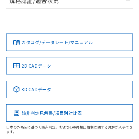
規格認証/適合状況
EU RoHS
注意事項・凡例
UL認証
CSA認証
CEマーキング
No
No
N/A
対応状況
対応予定月
※1
※2
カタログ/データシート/マニュアル
対応済み
LR型式承認
DNV型式承認
BV型式承認
KR型式承
（イギリス
（ノルウェー
（フランス
（韓国
船舶規格）
船舶規格）
船舶規格）
船舶規格
中国 RoHS
注意事項・凡例
2D CADデータ
No
No
No
No
中国 RoHS表
※1 ※2
3D CADデータ
この製品の規格認証/適合状況ページへ
Pb
Hg
Cd
Cr(VI)
その他の認証はこちらのページからご検索ください
該非判定見解書/項目別対比表
X
O
O
O
日本の外為法に基づく該非判定、およびEAR再輸出規制に関する見解が入手でき
ます。
"対応済み"や非含有の記載がされた商品であっても、流通