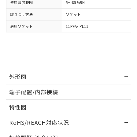
使用湿度範囲
5～85%RH
および当社の共同利用者が、当社の製
下記の非含有証明書をダウンロードするこ
品・サービスに関するお客様との取
取りつけ方法
ソケット
とができます。
合意する
キャンセル
引・商談に必要な範囲で利用すること
をご了承ください。
適用ソケット
11PFA/ PL11
EU RoHS指令（10物質）の非含有証明書
※当社の共同利用者とは、
"個人情報
51物質の非含有証明書（当社基準）
の共同利用に関して"
の「1.共同利
※本証明書は発行日時点で非含有を証明す
用者の範囲」に記載されている法人を
るもので、過去に遡って非含有を証明する
指します。
ものではありません。
また、RoHS指令のフタル酸エステル類４
物質の対応では、対応完了までの期間は出
荷製品に未対応品が混在することから備考
外形図
欄に対応日を記載しておりました。
既に当社にて対応品への在庫切替を完了
情報更新：2026/05/21
端子配置/内部接続
していることから、特段のことがない限
り、2022年1月12日より割愛しておりま
外形図
情報更新：2026/05/21
す。
特性図
端子配置/内部接続
情報更新：2026/05/21
RoHS/REACH対応状況
電気的寿命曲線
情報更新：2026/7/29