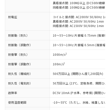
在庫状況および標準価格照会結果は、
い合わせください。
異極接点間: 100MΩ以上 (DC500V絶縁抵
（以下｢規制貨物等」という）を輸出
記載している更新日時点での社内デー
同極接点間: 100MΩ以上 (DC500V絶縁抵
*EU RoHS指令（10物質）：
または国外への提供する場合は、日本
記
タに基づき作成されるものであり、閲
説明
鉛(Pb) 1000ppm以下、 水銀(Hg) 1000ppm以下、 カド
*中国RoHS10物質の基準値 (GB/T26572)：
国政府の輸出許可(または役務取引許
号
覧された時点での実際の在庫および標
ミウム(Cd) 100ppm以下、
Pb(鉛) :1000ppm、 Hg(水銀) : 1000ppm、 Cd(カドミウ
耐電圧
コイルと接点間: AC2000V 50/60Hz 1mi
可)を取得するなどの必要な手続きを
六価クロム(Cr(Ⅵ)) 1000ppm以下、ポリ臭化ビフェニル
ム) : 100ppm、
準価格とは異なる場合があることをご
異極接点間: AC2000V 50/60Hz 1min
類(PBB) 1000ppm以下、ポリ臭化ジフェニルエーテル類
Cr(Ⅵ)(六価クロム) : 1000ppm、 PBBs(ポリ臭化ビフェ
とります。
了承ください。
同極接点間: AC1500V 50/60Hz 1min
(PBDE) 1000ppm以下、フタル酸ビス(2-エチルヘキシ
○
一定数以上の在庫あり
ニル類) : 1000ppm、 PBDEs(ポリ臭化ジフェニルエーテ
当社は規制貨物を破棄する場合は、完
ル) (DEHP)(別名：DOP) 1000ppm以下、フタル酸ブチ
正式な納期状況および標準価格はお客
ル類) : 1000ppm、
ルベンジル（BBP） 1000ppm以下、フタル酸ジブチル
全に破砕するなど、違法に輸出されな
DBP(フタル酸ジブチル) : 1000ppm、 DIBP(フタル酸ジ
耐振動（耐久）
10～55～10Hz 片振幅 0.75mm (複振幅 1
様のお取引先、またはお客様担当のオ
（DBP） 1000ppm以下、フタル酸ジイソブチル
イソブチル) : 1000ppm、 BBP(フタル酸ブチルベンジ
△
一定数には満たないが在庫あり
いよう必要な手段を講じます。
ムロン制御機器販売店・当社販売員に
(DIBP) 1000ppm以下
ル) : 1000ppm、
当社は貴社製品を、核兵器、ミサイ
耐振動（誤動作）
10～55～10Hz 片振幅 0.5mm (複振幅 1
但し、RoHS指令で産業用監視および制御機器に対する
DEHP(フタル酸ビス(2-エチルヘキシル)) : 1000ppm
ご相談ください。
適用除外項目は除く。
ル、化学兵器、生物兵器またはその他
－
在庫なし(最新の在庫状況につ
オムロン制御機器販売店や当社販売拠
フタル酸エステル類の４物質については閾値を超える意
2
耐衝撃（耐久）
1000m/s
武器並びにこれらの製造装置等に一切
いては、お客様のお取引先、ま
図的な使用がないことを確認しています。
点は「
販売ネットワーク
」をご確認
※2 環境保護使用期限
使用いたしません。
たはお客様担当のオムロン制御
ください。
2
耐衝撃（誤動作）
100m/s
当社は、貴社製品を第三者に販売する
機器販売店・当社販売員にご確
在庫状況および標準価格結果を当社の
※2 対応予定月
「ｅ」：有害物質（10物質）のすべてが基
場合は、上記1、2および3の内容を当
認ください)
事前の承諾なく第三者に漏洩または開
耐久性（機械的）
500万回以上 (開閉ひん度7,200回/h)
準値以下であることを示します。
該第三者に通知します。また当社は、
示しないようお願いします。
部品在庫の切り替え状況などにより、予定
「10」：通常の使用状況下において有害物
販売先および販売に係わる関係者が違
マイパーツ機能（部品リスト作成サー
空
受注生産機種、また在庫状況の
耐久性（電気的）
50万回以上 (23℃、定格負荷、開閉ひん度1,
月が前後することがあります。
質が外部に漏えいし、環境に深刻な影響を
法に輸出するおそれがある場合は、取
ビス）をご利用いただくには、I-Web
白
情報を公開していない機種
及ぼさない年数を意味します。
り引きをいたしません。
メンバーズにご登録されている必要が
故障率
DC5V 10mA (P水準、参考値) (開閉ひん度6
「－」：未確認です。当社販売部門へお問
あります。
い合わせください。
使用温度範囲
-10～55℃（ただし、氷結、結露しない
お客様が当ウェブサイト上で当社にご
※3 非含有証明書ダウンロード
登録された部品リストについて、当社