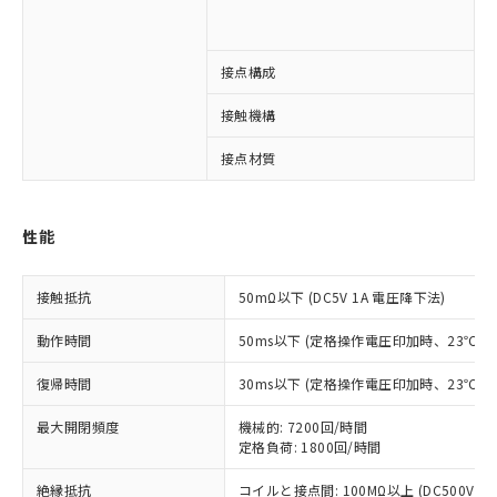
1
※1 対応状況
接点構成
3
対応済み：EU RoHS指令（10物質）の
接触機構
非含有に対応した製品が提供可能な商品で
接点材質
A
す。
対応予定：EU RoHS指令（10物質）の非含
ご利用条件
有に対応した製品に切り替える予定のある
商品です。
性能
対応予定なし：EU RoHS指令（10物質）の
以下の条件をお読みいただき、同意のうえ
非含有に非対応の商品で、対応品を出す予
ご利用ください。
接触抵抗
50mΩ以下 (DC5V 1A 電圧降下法)
定はありません。
調査・確認中：EU RoHS指令（10物質）の
本サービスは、当社制御機器事業取扱
動作時間
50ms以下 (定格操作電圧印加時、23℃
※1 中国RoHS○×表
非含有の対応状況を調査中または確認中の
商品の当社在庫状況および標準価格
商品です。
(税抜)を提供させていただくもので
復帰時間
30ms以下 (定格操作電圧印加時、23℃
「○」：最大均質材料含有率が中国RoHSの
非該当品：ライセンス料など無形物で、有
す。
基準値以下であることを示します。
害物質有無と関係のない商品です。
当社制御機器事業取扱商品の中には、
最大開閉頻度
機械的: 7200回/時間
「×」：最大均質材料含有率が中国RoHSの
仕入先様の事情により、非含有部品として
定格負荷: 1800回/時間
本サービスの対象外となる商品もある
基準値を超えていることを示します。
いたものが、含有品と判明した場合などや
当社は、これら貴社製品のうち、外国
ことをご了承ください。
「－」：未確認です。当社販売部門へお問
むを得ず変更することがあります。
為替および外国貿易法に定める商品
絶縁抵抗
コイルと接点間: 100MΩ以上 (DC500V