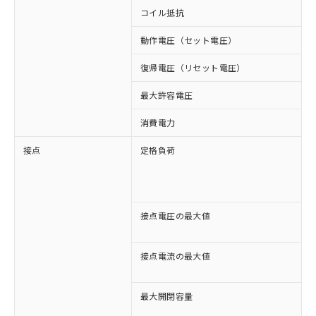
コイル抵抗
5
動作電圧（セット電圧）
復帰電圧（リセット電圧）
最大許容電圧
消費電力
接点
定格負荷
A
A
D
D
接点電圧の最大値
A
D
接点電流の最大値
A
D
最大開閉容量
1
1