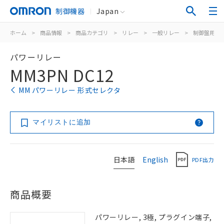
制御機器
Japan
ホーム
>
商品情報
>
商品カテゴリ
>
リレー
>
一般リレー
>
制御盤用
>
パワーリレー
MM3PN DC12
MM パワーリレー 形式セレクタ
マイリストに追加
日本語
English
PDF出力
商品概要
パワーリレー, 3極, プラグイン端子,