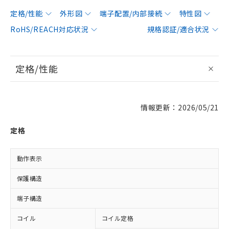
定格/性能
外形図
端子配置/内部接続
特性図
RoHS/REACH対応状況
規格認証/適合状況
定格/性能
情報更新：2026/05/21
定格
動作表示
L
保護構造
端子構造
コイル
コイル定格
D