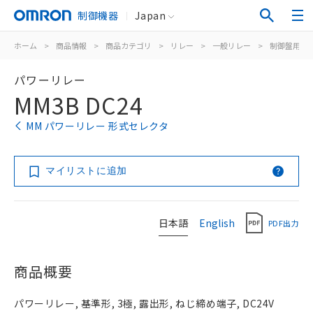
制御機器
Japan
ホーム
>
商品情報
>
商品カテゴリ
>
リレー
>
一般リレー
>
制御盤用
>
パワーリレー
MM3B DC24
MM パワーリレー 形式セレクタ
マイリストに追加
日本語
English
PDF出力
商品概要
パワーリレー, 基準形, 3極, 露出形, ねじ締め端子, DC24V