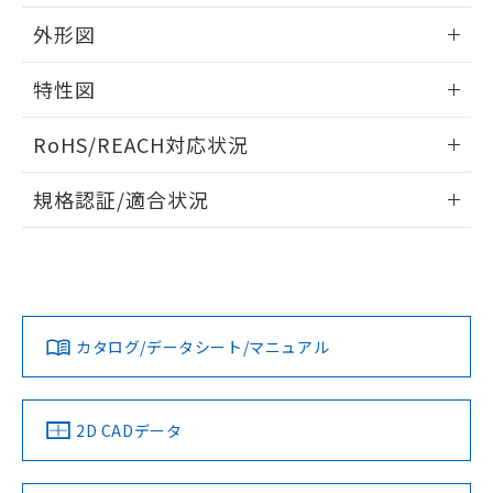
用者の範囲」に記載されている法人を
るもので、過去に遡って非含有を証明する
指します。
外形図
ものではありません。
また、RoHS指令のフタル酸エステル類４
情報更新：2026/05/21
特性図
物質の対応では、対応完了までの期間は出
荷製品に未対応品が混在することから備考
外形図
情報更新：2026/05/21
欄に対応日を記載しておりました。
RoHS/REACH対応状況
既に当社にて対応品への在庫切替を完了
電気的寿命曲線
していることから、特段のことがない限
情報更新：2026/7/29
規格認証/適合状況
り、2022年1月12日より割愛しておりま
す。
EU RoHS
注意事項・凡例
UL認証
CSA認証
CEマーキング
No
No
No
対応状況
対応予定月
※1
※2
カタログ/データシート/マニュアル
対応済み
LR型式承認
DNV型式承認
BV型式承認
KR型式承
（イギリス
（ノルウェー
（フランス
（韓国
船舶規格）
船舶規格）
船舶規格）
船舶規格
中国 RoHS
注意事項・凡例
2D CADデータ
Yes
No
No
No