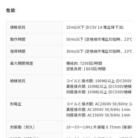
す。
対応予定：EU RoHS指令（10物質）の非含
性能
ご利用条件
有に対応した製品に切り替える予定のある
商品です。
接触抵抗
25mΩ以下 (DC5V 1A 電圧降下法)
対応予定なし：EU RoHS指令（10物質）の
以下の条件をお読みいただき、同意のうえ
非含有に非対応の商品で、対応品を出す予
動作時間
50ms以下 (定格操作電圧印加時、23℃
ご利用ください。
定はありません。
調査・確認中：EU RoHS指令（10物質）の
復帰時間
本サービスは、当社制御機器事業取扱
30ms以下 (定格操作電圧印加時、23℃
※1 中国RoHS○×表
非含有の対応状況を調査中または確認中の
商品の当社在庫状況および標準価格
商品です。
最大開閉頻度
機械的: 7200回/時間
(税抜)を提供させていただくもので
「○」：最大均質材料含有率が中国RoHSの
非該当品：ライセンス料など無形物で、有
定格負荷: 1800回/時間
す。
基準値以下であることを示します。
害物質有無と関係のない商品です。
当社制御機器事業取扱商品の中には、
「×」：最大均質材料含有率が中国RoHSの
仕入先様の事情により、非含有部品として
絶縁抵抗
コイルと接点間: 100MΩ以上 (DC500V
本サービスの対象外となる商品もある
基準値を超えていることを示します。
異極接点間: 100MΩ以上 (DC500V絶縁抵
いたものが、含有品と判明した場合などや
当社は、これら貴社製品のうち、外国
ことをご了承ください。
同極接点間: 100MΩ以上 (DC500V絶縁抵
「－」：未確認です。当社販売部門へお問
むを得ず変更することがあります。
為替および外国貿易法に定める商品
在庫状況および標準価格照会結果は、
い合わせください。
（以下｢規制貨物等」という）を輸出
記載している更新日時点での社内デー
耐電圧
コイルと接点間: AC2000V 50/60Hz 1mi
*EU RoHS指令（10物質）：
または国外への提供する場合は、日本
記
タに基づき作成されるものであり、閲
説明
異極接点間: AC2000V 50/60Hz 1min
鉛(Pb) 1000ppm以下、 水銀(Hg) 1000ppm以下、 カド
*中国RoHS10物質の基準値 (GB/T26572)：
国政府の輸出許可(または役務取引許
同極接点間: AC1500V 50/60Hz 1min
号
覧された時点での実際の在庫および標
ミウム(Cd) 100ppm以下、
Pb(鉛) :1000ppm、 Hg(水銀) : 1000ppm、 Cd(カドミウ
可)を取得するなどの必要な手続きを
六価クロム(Cr(Ⅵ)) 1000ppm以下、ポリ臭化ビフェニル
ム) : 100ppm、
準価格とは異なる場合があることをご
類(PBB) 1000ppm以下、ポリ臭化ジフェニルエーテル類
Cr(Ⅵ)(六価クロム) : 1000ppm、 PBBs(ポリ臭化ビフェ
耐振動（耐久）
とります。
10～55～10Hz 片振幅 0.75mm (複振幅 1
了承ください。
(PBDE) 1000ppm以下、フタル酸ビス(2-エチルヘキシ
○
一定数以上の在庫あり
ニル類) : 1000ppm、 PBDEs(ポリ臭化ジフェニルエーテ
当社は規制貨物を破棄する場合は、完
ル) (DEHP)(別名：DOP) 1000ppm以下、フタル酸ブチ
正式な納期状況および標準価格はお客
ル類) : 1000ppm、