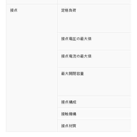
接点
定格負荷
接点電圧の最大値
接点電流の最大値
最大開閉容量
接点構成
※1 対応状況
接触機構
接点材質
対応済み：EU RoHS指令（10物質）の
非含有に対応した製品が提供可能な商品で