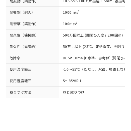
耐振動（誤動作）
10～55～10Hz 片振幅 0.5mm (複振幅 1
ルベンジル（BBP） 1000ppm以下、フタル酸ジブチル
全に破砕するなど、違法に輸出されな
DBP(フタル酸ジブチル) : 1000ppm、 DIBP(フタル酸ジ
様のお取引先、またはお客様担当のオ
（DBP） 1000ppm以下、フタル酸ジイソブチル
イソブチル) : 1000ppm、 BBP(フタル酸ブチルベンジ
△
一定数には満たないが在庫あり
いよう必要な手段を講じます。
ムロン制御機器販売店・当社販売員に
(DIBP) 1000ppm以下
ル) : 1000ppm、
2
耐衝撃（耐久）
1000m/s
当社は貴社製品を、核兵器、ミサイ
但し、RoHS指令で産業用監視および制御機器に対する
DEHP(フタル酸ビス(2-エチルヘキシル)) : 1000ppm
ご相談ください。
適用除外項目は除く。
ル、化学兵器、生物兵器またはその他
－
在庫なし(最新の在庫状況につ
オムロン制御機器販売店や当社販売拠
フタル酸エステル類の４物質については閾値を超える意
2
耐衝撃（誤動作）
100m/s
武器並びにこれらの製造装置等に一切
いては、お客様のお取引先、ま
図的な使用がないことを確認しています。
点は「
販売ネットワーク
」をご確認
※2 環境保護使用期限
使用いたしません。
たはお客様担当のオムロン制御
ください。
耐久性（機械的）
500万回以上 (開閉ひん度7,200回/h)
当社は、貴社製品を第三者に販売する
機器販売店・当社販売員にご確
在庫状況および標準価格結果を当社の
※2 対応予定月
「ｅ」：有害物質（10物質）のすべてが基
場合は、上記1、2および3の内容を当
認ください)
耐久性（電気的）
事前の承諾なく第三者に漏洩または開
50万回以上 (23℃、定格負荷、開閉ひん度1,
準値以下であることを示します。
該第三者に通知します。また当社は、
示しないようお願いします。
部品在庫の切り替え状況などにより、予定
「10」：通常の使用状況下において有害物
販売先および販売に係わる関係者が違
故障率
DC5V 10mA (P水準、参考値) (開閉ひん度6
マイパーツ機能（部品リスト作成サー
空
受注生産機種、また在庫状況の
月が前後することがあります。
質が外部に漏えいし、環境に深刻な影響を
法に輸出するおそれがある場合は、取
ビス）をご利用いただくには、I-Web
白
情報を公開していない機種
及ぼさない年数を意味します。
使用温度範囲
り引きをいたしません。
-10～55℃（ただし、氷結、結露しない
メンバーズにご登録されている必要が
「－」：未確認です。当社販売部門へお問
あります。
使用湿度範囲
い合わせください。
5～85%RH
お客様が当ウェブサイト上で当社にご
※3 非含有証明書ダウンロード
登録された部品リストについて、当社
取りつけ方法
ねじ取りつけ
および当社の共同利用者が、当社の製
下記の非含有証明書をダウンロードするこ
品・サービスに関するお客様との取
とができます。
合意する
キャンセル
引・商談に必要な範囲で利用すること
をご了承ください。
EU RoHS指令（10物質）の非含有証明書
※当社の共同利用者とは、
"個人情報
51物質の非含有証明書（当社基準）
の共同利用に関して"
の「1.共同利
※本証明書は発行日時点で非含有を証明す