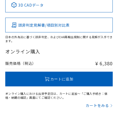
中国 RoHS表
※1 ※2
3D CADデータ
この製品の規格認証/適合状況ページへ
Pb
Hg
Cd
Cr(VI)
その他の認証はこちらのページからご検索ください
該非判定見解書/項目別対比表
O
O
O
O
日本の外為法に基づく該非判定、およびEAR再輸出規制に関する見解が入手でき
ます。
"対応済み"や非含有の記載がされた商品であっても、流通
在庫等で未対応品が混在する可能性があります。
オンライン購入
非含有品が必要な際は、弊社営業部門もしくは販売店へお
問い合わせください。
¥ 6,380
販売価格（税込）
この製品のRoHS/REACH対応状況ページへ
カートに追加
オンライン購入における出荷予定日は、カートに追加～「ご購入手続き：価
格・納期の確認」画面にてご確認ください。
カートをみる