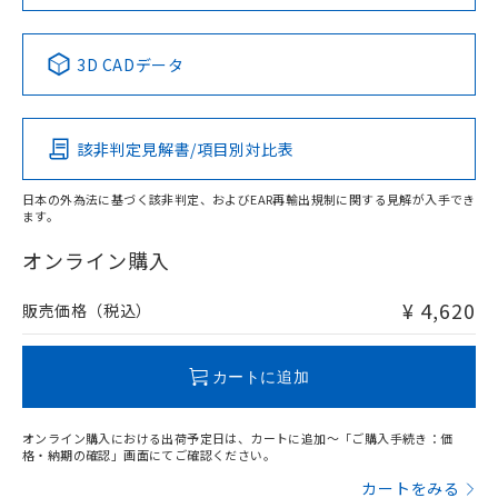
Yes
No
No
No
中国 RoHS表
※1 ※2
3D CADデータ
この製品の規格認証/適合状況ページへ
Pb
Hg
Cd
Cr(VI)
その他の認証はこちらのページからご検索ください
該非判定見解書/項目別対比表
O
O
O
O
日本の外為法に基づく該非判定、およびEAR再輸出規制に関する見解が入手でき
ます。
"対応済み"や非含有の記載がされた商品であっても、流通
在庫等で未対応品が混在する可能性があります。
オンライン購入
非含有品が必要な際は、弊社営業部門もしくは販売店へお
問い合わせください。
¥ 4,620
販売価格（税込）
この製品のRoHS/REACH対応状況ページへ
カートに追加
オンライン購入における出荷予定日は、カートに追加～「ご購入手続き：価
格・納期の確認」画面にてご確認ください。
カートをみる