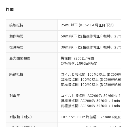
非含有に対応した製品が提供可能な商品で
す。
性能
対応予定：EU RoHS指令（10物質）の非含
ご利用条件
有に対応した製品に切り替える予定のある
接触抵抗
25mΩ以下 (DC5V 1A 電圧降下法)
商品です。
対応予定なし：EU RoHS指令（10物質）の
動作時間
50ms以下 (定格操作電圧印加時、23℃
以下の条件をお読みいただき、同意のうえ
非含有に非対応の商品で、対応品を出す予
ご利用ください。
定はありません。
復帰時間
30ms以下 (定格操作電圧印加時、23℃
調査・確認中：EU RoHS指令（10物質）の
本サービスは、当社制御機器事業取扱
※1 中国RoHS○×表
非含有の対応状況を調査中または確認中の
最大開閉頻度
機械的: 7200回/時間
商品の当社在庫状況および標準価格
商品です。
定格負荷: 1800回/時間
(税抜)を提供させていただくもので
「○」：最大均質材料含有率が中国RoHSの
非該当品：ライセンス料など無形物で、有
す。
基準値以下であることを示します。
害物質有無と関係のない商品です。
絶縁抵抗
コイルと接点間: 100MΩ以上 (DC500V
当社制御機器事業取扱商品の中には、
「×」：最大均質材料含有率が中国RoHSの
異極接点間: 100MΩ以上 (DC500V絶縁抵
仕入先様の事情により、非含有部品として
本サービスの対象外となる商品もある
同極接点間: 100MΩ以上 (DC500V絶縁抵
基準値を超えていることを示します。
いたものが、含有品と判明した場合などや
当社は、これら貴社製品のうち、外国
ことをご了承ください。
「－」：未確認です。当社販売部門へお問
むを得ず変更することがあります。
為替および外国貿易法に定める商品
在庫状況および標準価格照会結果は、
耐電圧
コイルと接点間: AC2000V 50/60Hz 1mi
い合わせください。
（以下｢規制貨物等」という）を輸出
記載している更新日時点での社内デー
異極接点間: AC2000V 50/60Hz 1min
*EU RoHS指令（10物質）：
または国外への提供する場合は、日本
同極接点間: AC1500V 50/60Hz 1min
記
タに基づき作成されるものであり、閲
説明
鉛(Pb) 1000ppm以下、 水銀(Hg) 1000ppm以下、 カド
*中国RoHS10物質の基準値 (GB/T26572)：
国政府の輸出許可(または役務取引許
号
覧された時点での実際の在庫および標
ミウム(Cd) 100ppm以下、
Pb(鉛) :1000ppm、 Hg(水銀) : 1000ppm、 Cd(カドミウ
可)を取得するなどの必要な手続きを
六価クロム(Cr(Ⅵ)) 1000ppm以下、ポリ臭化ビフェニル
耐振動（耐久）
10～55～10Hz 片振幅 0.75mm (複振幅 1
ム) : 100ppm、
準価格とは異なる場合があることをご
類(PBB) 1000ppm以下、ポリ臭化ジフェニルエーテル類
Cr(Ⅵ)(六価クロム) : 1000ppm、 PBBs(ポリ臭化ビフェ
とります。
了承ください。
(PBDE) 1000ppm以下、フタル酸ビス(2-エチルヘキシ
○
一定数以上の在庫あり
ニル類) : 1000ppm、 PBDEs(ポリ臭化ジフェニルエーテ