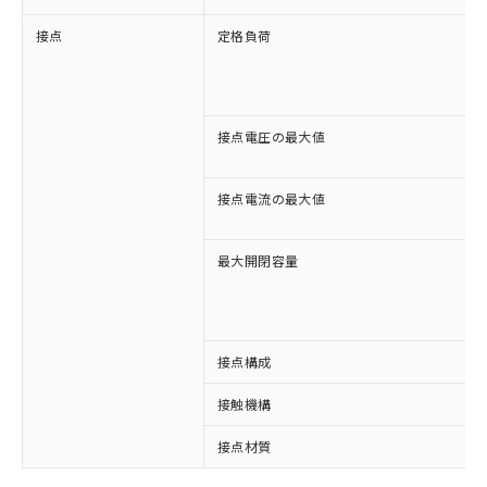
接点
定格負荷
接点電圧の最大値
接点電流の最大値
最大開閉容量
接点構成
接触機構
※1 対応状況
接点材質
対応済み：EU RoHS指令（10物質）の