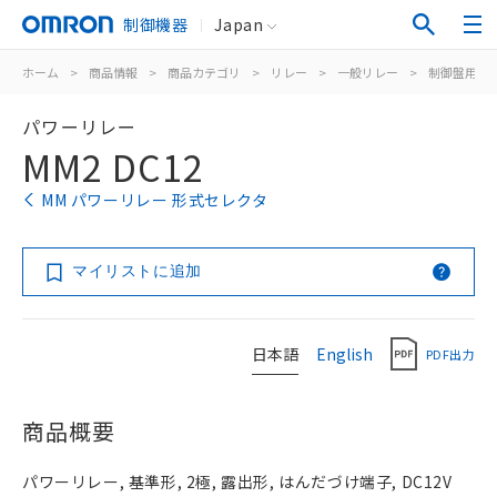
制御機器
Japan
ホーム
>
商品情報
>
商品カテゴリ
>
リレー
>
一般リレー
>
制御盤用
>
パワーリレー
MM2 DC12
MM パワーリレー 形式セレクタ
マイリストに追加
日本語
English
PDF出力
商品概要
パワーリレー, 基準形, 2極, 露出形, はんだづけ端子, DC12V