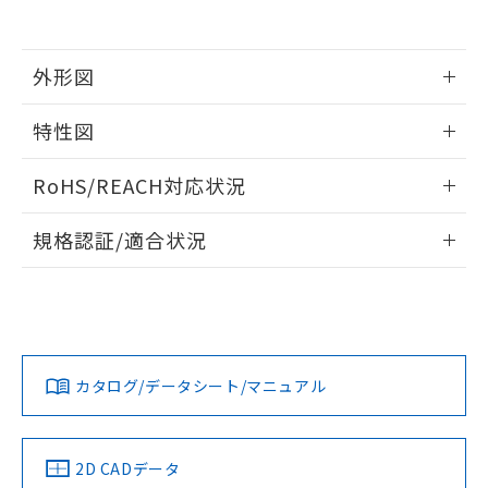
の共同利用に関して"
の「1.共同利
※本証明書は発行日時点で非含有を証明す
用者の範囲」に記載されている法人を
るもので、過去に遡って非含有を証明する
指します。
ものではありません。
外形図
また、RoHS指令のフタル酸エステル類４
物質の対応では、対応完了までの期間は出
情報更新：2026/05/21
特性図
荷製品に未対応品が混在することから備考
欄に対応日を記載しておりました。
外形図
情報更新：2026/05/21
既に当社にて対応品への在庫切替を完了
RoHS/REACH対応状況
していることから、特段のことがない限
電気的寿命曲線
情報更新：2026/7/29
り、2022年1月12日より割愛しておりま
規格認証/適合状況
す。
EU RoHS
注意事項・凡例
UL認証
CSA認証
CEマーキング
No
No
No
対応状況
対応予定月
※1
※2
カタログ/データシート/マニュアル
対応済み
LR型式承認
DNV型式承認
BV型式承認
KR型式承
（イギリス
（ノルウェー
（フランス
（韓国
船舶規格）
船舶規格）
船舶規格）
船舶規格
中国 RoHS
注意事項・凡例
2D CADデータ