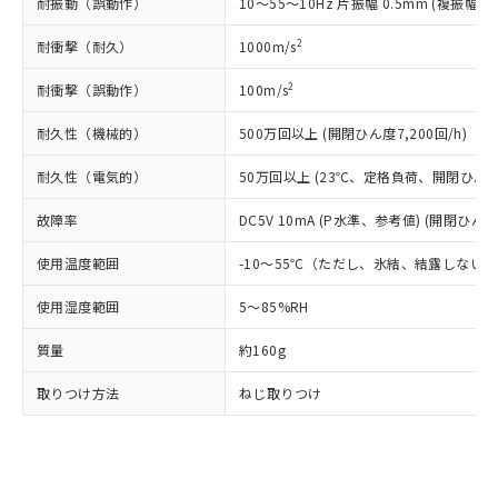
耐振動（誤動作）
10～55～10Hz 片振幅 0.5mm (複振幅 1
当社は規制貨物を破棄する場合は、完
ル) (DEHP)(別名：DOP) 1000ppm以下、フタル酸ブチ
正式な納期状況および標準価格はお客
ル類) : 1000ppm、
ルベンジル（BBP） 1000ppm以下、フタル酸ジブチル
全に破砕するなど、違法に輸出されな
DBP(フタル酸ジブチル) : 1000ppm、 DIBP(フタル酸ジ
様のお取引先、またはお客様担当のオ
（DBP） 1000ppm以下、フタル酸ジイソブチル
2
イソブチル) : 1000ppm、 BBP(フタル酸ブチルベンジ
耐衝撃（耐久）
1000m/s
△
一定数には満たないが在庫あり
いよう必要な手段を講じます。
ムロン制御機器販売店・当社販売員に
(DIBP) 1000ppm以下
ル) : 1000ppm、
当社は貴社製品を、核兵器、ミサイ
但し、RoHS指令で産業用監視および制御機器に対する
DEHP(フタル酸ビス(2-エチルヘキシル)) : 1000ppm
ご相談ください。
2
耐衝撃（誤動作）
100m/s
適用除外項目は除く。
ル、化学兵器、生物兵器またはその他
－
在庫なし(最新の在庫状況につ
オムロン制御機器販売店や当社販売拠
フタル酸エステル類の４物質については閾値を超える意
武器並びにこれらの製造装置等に一切
いては、お客様のお取引先、ま
図的な使用がないことを確認しています。
点は「
販売ネットワーク
」をご確認
耐久性（機械的）
500万回以上 (開閉ひん度7,200回/h)
※2 環境保護使用期限
使用いたしません。
たはお客様担当のオムロン制御
ください。
当社は、貴社製品を第三者に販売する
機器販売店・当社販売員にご確
在庫状況および標準価格結果を当社の
耐久性（電気的）
50万回以上 (23℃、定格負荷、開閉ひん度1,
※2 対応予定月
「ｅ」：有害物質（10物質）のすべてが基
場合は、上記1、2および3の内容を当
認ください)
事前の承諾なく第三者に漏洩または開
準値以下であることを示します。
該第三者に通知します。また当社は、
故障率
DC5V 10mA (P水準、参考値) (開閉ひん度6
示しないようお願いします。
部品在庫の切り替え状況などにより、予定
「10」：通常の使用状況下において有害物
販売先および販売に係わる関係者が違
マイパーツ機能（部品リスト作成サー
空
受注生産機種、また在庫状況の
月が前後することがあります。
質が外部に漏えいし、環境に深刻な影響を
法に輸出するおそれがある場合は、取
使用温度範囲
-10～55℃（ただし、氷結、結露しない
ビス）をご利用いただくには、I-Web
白
情報を公開していない機種
及ぼさない年数を意味します。
り引きをいたしません。
メンバーズにご登録されている必要が
「－」：未確認です。当社販売部門へお問
使用湿度範囲
5～85%RH
あります。
い合わせください。
お客様が当ウェブサイト上で当社にご
質量
約160g
※3 非含有証明書ダウンロード
登録された部品リストについて、当社
および当社の共同利用者が、当社の製
取りつけ方法
ねじ取りつけ
下記の非含有証明書をダウンロードするこ
品・サービスに関するお客様との取
とができます。
合意する
キャンセル
引・商談に必要な範囲で利用すること
をご了承ください。
EU RoHS指令（10物質）の非含有証明書
※当社の共同利用者とは、
"個人情報
51物質の非含有証明書（当社基準）