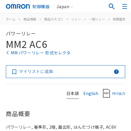
制御機器
Japan
ホーム
>
商品情報
>
商品カテゴリ
>
リレー
>
一般リレー
>
制御盤用
>
パワーリレー
MM2 AC6
MM パワーリレー 形式セレクタ
マイリストに追加
日本語
English
PDF出力
商品概要
パワーリレー, 基準形, 2極, 露出形, はんだづけ端子, AC6V