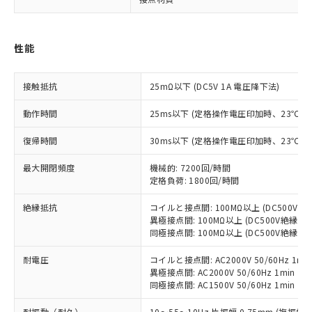
対応済み：EU RoHS指令（10物質）の
非含有に対応した製品が提供可能な商品で
す。
対応予定：EU RoHS指令（10物質）の非含
性能
ご利用条件
有に対応した製品に切り替える予定のある
商品です。
接触抵抗
25mΩ以下 (DC5V 1A 電圧降下法)
対応予定なし：EU RoHS指令（10物質）の
以下の条件をお読みいただき、同意のうえ
非含有に非対応の商品で、対応品を出す予
動作時間
25ms以下 (定格操作電圧印加時、23℃
ご利用ください。
定はありません。
調査・確認中：EU RoHS指令（10物質）の
復帰時間
30ms以下 (定格操作電圧印加時、23℃
本サービスは、当社制御機器事業取扱
※1 中国RoHS○×表
非含有の対応状況を調査中または確認中の
商品の当社在庫状況および標準価格
商品です。
最大開閉頻度
機械的: 7200回/時間
(税抜)を提供させていただくもので
「○」：最大均質材料含有率が中国RoHSの
非該当品：ライセンス料など無形物で、有
定格負荷: 1800回/時間
す。
基準値以下であることを示します。
害物質有無と関係のない商品です。
当社制御機器事業取扱商品の中には、
「×」：最大均質材料含有率が中国RoHSの
絶縁抵抗
コイルと接点間: 100MΩ以上 (DC500V
仕入先様の事情により、非含有部品として
本サービスの対象外となる商品もある
異極接点間: 100MΩ以上 (DC500V絶縁抵
基準値を超えていることを示します。
いたものが、含有品と判明した場合などや
当社は、これら貴社製品のうち、外国
ことをご了承ください。
同極接点間: 100MΩ以上 (DC500V絶縁抵
「－」：未確認です。当社販売部門へお問
むを得ず変更することがあります。
為替および外国貿易法に定める商品
在庫状況および標準価格照会結果は、
い合わせください。
（以下｢規制貨物等」という）を輸出
記載している更新日時点での社内デー
耐電圧
コイルと接点間: AC2000V 50/60Hz 1mi
*EU RoHS指令（10物質）：
または国外への提供する場合は、日本
異極接点間: AC2000V 50/60Hz 1min
記
タに基づき作成されるものであり、閲
説明
鉛(Pb) 1000ppm以下、 水銀(Hg) 1000ppm以下、 カド
*中国RoHS10物質の基準値 (GB/T26572)：
国政府の輸出許可(または役務取引許
同極接点間: AC1500V 50/60Hz 1min
号
覧された時点での実際の在庫および標
ミウム(Cd) 100ppm以下、
Pb(鉛) :1000ppm、 Hg(水銀) : 1000ppm、 Cd(カドミウ
可)を取得するなどの必要な手続きを
六価クロム(Cr(Ⅵ)) 1000ppm以下、ポリ臭化ビフェニル
ム) : 100ppm、
準価格とは異なる場合があることをご
類(PBB) 1000ppm以下、ポリ臭化ジフェニルエーテル類
Cr(Ⅵ)(六価クロム) : 1000ppm、 PBBs(ポリ臭化ビフェ
耐振動（耐久）
10～55～10Hz 片振幅 0.75mm (複振幅 1