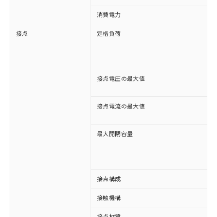
消費電力
接点
定格負荷
接点電圧の最大値
接点電流の最大値
最大開閉容量
接点構成
接触機構
※1 対応状況
接点材質