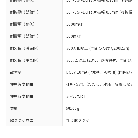
とります。
了承ください。
(PBDE) 1000ppm以下、フタル酸ビス(2-エチルヘキシ
○
一定数以上の在庫あり
ニル類) : 1000ppm、 PBDEs(ポリ臭化ジフェニルエーテ
当社は規制貨物を破棄する場合は、完
ル) (DEHP)(別名：DOP) 1000ppm以下、フタル酸ブチ
正式な納期状況および標準価格はお客
ル類) : 1000ppm、
耐振動（誤動作）
10～55～10Hz 片振幅 0.5mm (複振幅 1
ルベンジル（BBP） 1000ppm以下、フタル酸ジブチル
全に破砕するなど、違法に輸出されな
DBP(フタル酸ジブチル) : 1000ppm、 DIBP(フタル酸ジ
様のお取引先、またはお客様担当のオ
（DBP） 1000ppm以下、フタル酸ジイソブチル
イソブチル) : 1000ppm、 BBP(フタル酸ブチルベンジ
△
一定数には満たないが在庫あり
いよう必要な手段を講じます。
ムロン制御機器販売店・当社販売員に
(DIBP) 1000ppm以下
ル) : 1000ppm、
2
耐衝撃（耐久）
1000m/s
当社は貴社製品を、核兵器、ミサイ
但し、RoHS指令で産業用監視および制御機器に対する
DEHP(フタル酸ビス(2-エチルヘキシル)) : 1000ppm
ご相談ください。
適用除外項目は除く。
ル、化学兵器、生物兵器またはその他
－
在庫なし(最新の在庫状況につ
オムロン制御機器販売店や当社販売拠
2
フタル酸エステル類の４物質については閾値を超える意
耐衝撃（誤動作）
100m/s
武器並びにこれらの製造装置等に一切
いては、お客様のお取引先、ま
図的な使用がないことを確認しています。
点は「
販売ネットワーク
」をご確認
※2 環境保護使用期限
使用いたしません。
たはお客様担当のオムロン制御
ください。
耐久性（機械的）
500万回以上 (開閉ひん度7,200回/h)
当社は、貴社製品を第三者に販売する
機器販売店・当社販売員にご確
在庫状況および標準価格結果を当社の
※2 対応予定月
「ｅ」：有害物質（10物質）のすべてが基
場合は、上記1、2および3の内容を当
認ください)
耐久性（電気的）
50万回以上 (23℃、定格負荷、開閉ひん度1,
事前の承諾なく第三者に漏洩または開
準値以下であることを示します。
該第三者に通知します。また当社は、
示しないようお願いします。
部品在庫の切り替え状況などにより、予定
「10」：通常の使用状況下において有害物
販売先および販売に係わる関係者が違
故障率
DC5V 10mA (P水準、参考値) (開閉ひん度6
マイパーツ機能（部品リスト作成サー
空
受注生産機種、また在庫状況の
月が前後することがあります。
質が外部に漏えいし、環境に深刻な影響を
法に輸出するおそれがある場合は、取
ビス）をご利用いただくには、I-Web
白
情報を公開していない機種
及ぼさない年数を意味します。
使用温度範囲
-10～55℃（ただし、氷結、結露しない
り引きをいたしません。
メンバーズにご登録されている必要が
「－」：未確認です。当社販売部門へお問
あります。
使用湿度範囲
5～85%RH
い合わせください。
お客様が当ウェブサイト上で当社にご
※3 非含有証明書ダウンロード
登録された部品リストについて、当社
質量
約160g
および当社の共同利用者が、当社の製
下記の非含有証明書をダウンロードするこ
品・サービスに関するお客様との取
取りつけ方法
ねじ取りつけ
とができます。
合意する
キャンセル
引・商談に必要な範囲で利用すること
をご了承ください。
EU RoHS指令（10物質）の非含有証明書