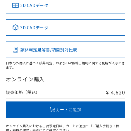
船舶規格）
船舶規格）
船舶規格）
船舶規格
中国 RoHS
注意事項・凡例
2D CADデータ
Yes
No
No
No
中国 RoHS表
※1 ※2
3D CADデータ
この製品の規格認証/適合状況ページへ
Pb
Hg
Cd
Cr(VI)
その他の認証はこちらのページからご検索ください
該非判定見解書/項目別対比表
O
O
O
O
日本の外為法に基づく該非判定、およびEAR再輸出規制に関する見解が入手でき
ます。
"対応済み"や非含有の記載がされた商品であっても、流通
在庫等で未対応品が混在する可能性があります。
オンライン購入
非含有品が必要な際は、弊社営業部門もしくは販売店へお
問い合わせください。
¥ 4,620
販売価格（税込）
この製品のRoHS/REACH対応状況ページへ
カートに追加
オンライン購入における出荷予定日は、カートに追加～「ご購入手続き：価
格・納期の確認」画面にてご確認ください。