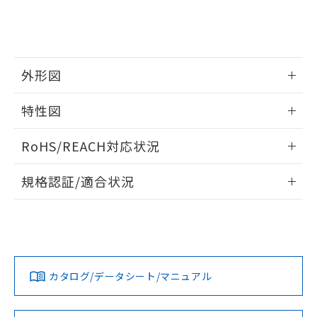
※当社の共同利用者とは、
"個人情報
51物質の非含有証明書（当社基準）
の共同利用に関して"
の「1.共同利
※本証明書は発行日時点で非含有を証明す
用者の範囲」に記載されている法人を
るもので、過去に遡って非含有を証明する
指します。
ものではありません。
また、RoHS指令のフタル酸エステル類４
外形図
物質の対応では、対応完了までの期間は出
荷製品に未対応品が混在することから備考
情報更新：2026/05/21
特性図
欄に対応日を記載しておりました。
既に当社にて対応品への在庫切替を完了
外形図
情報更新：2026/05/21
RoHS/REACH対応状況
していることから、特段のことがない限
り、2022年1月12日より割愛しておりま
電気的寿命曲線
情報更新：2026/7/29
す。
規格認証/適合状況
EU RoHS
注意事項・凡例
UL認証
CSA認証
CEマーキング
No
No
No
対応状況
対応予定月
※1
※2
カタログ/データシート/マニュアル
対応済み
LR型式承認
DNV型式承認
BV型式承認
KR型式承
（イギリス
（ノルウェー
（フランス
（韓国