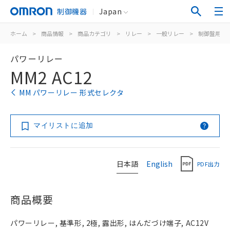
制御機器
Japan
ホーム
>
商品情報
>
商品カテゴリ
>
リレー
>
一般リレー
>
制御盤用
>
パワーリレー
MM2 AC12
MM パワーリレー 形式セレクタ
マイリストに追加
日本語
English
PDF出力
商品概要
パワーリレー, 基準形, 2極, 露出形, はんだづけ端子, AC12V