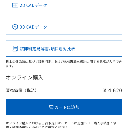
船舶規格）
船舶規格）
船舶規格）
船舶規格
中国 RoHS
注意事項・凡例
2D CADデータ
Yes
No
No
No
中国 RoHS表
※1 ※2
3D CADデータ
この製品の規格認証/適合状況ページへ
Pb
Hg
Cd
Cr(VI)
その他の認証はこちらのページからご検索ください
該非判定見解書/項目別対比表
O
O
O
O
日本の外為法に基づく該非判定、およびEAR再輸出規制に関する見解が入手でき
ます。
"対応済み"や非含有の記載がされた商品であっても、流通
在庫等で未対応品が混在する可能性があります。
オンライン購入
非含有品が必要な際は、弊社営業部門もしくは販売店へお
問い合わせください。
¥ 4,620
販売価格（税込）
この製品のRoHS/REACH対応状況ページへ
カートに追加
オンライン購入における出荷予定日は、カートに追加～「ご購入手続き：価
格・納期の確認」画面にてご確認ください。