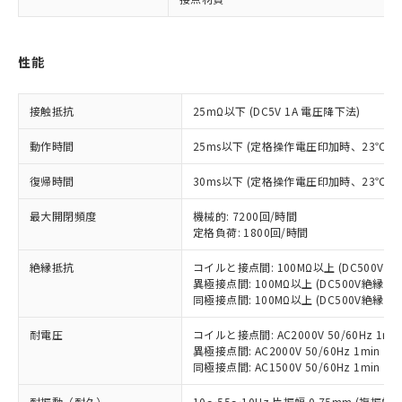
対応済み：EU RoHS指令（10物質）の
非含有に対応した製品が提供可能な商品で
す。
対応予定：EU RoHS指令（10物質）の非含
性能
ご利用条件
有に対応した製品に切り替える予定のある
商品です。
接触抵抗
25mΩ以下 (DC5V 1A 電圧降下法)
対応予定なし：EU RoHS指令（10物質）の
以下の条件をお読みいただき、同意のうえ
非含有に非対応の商品で、対応品を出す予
動作時間
25ms以下 (定格操作電圧印加時、23℃
ご利用ください。
定はありません。
調査・確認中：EU RoHS指令（10物質）の
復帰時間
30ms以下 (定格操作電圧印加時、23℃
本サービスは、当社制御機器事業取扱
※1 中国RoHS○×表
非含有の対応状況を調査中または確認中の
商品の当社在庫状況および標準価格
商品です。
最大開閉頻度
機械的: 7200回/時間
(税抜)を提供させていただくもので
「○」：最大均質材料含有率が中国RoHSの
非該当品：ライセンス料など無形物で、有
定格負荷: 1800回/時間
す。
基準値以下であることを示します。
害物質有無と関係のない商品です。
当社制御機器事業取扱商品の中には、
「×」：最大均質材料含有率が中国RoHSの
絶縁抵抗
コイルと接点間: 100MΩ以上 (DC500V
仕入先様の事情により、非含有部品として
本サービスの対象外となる商品もある
異極接点間: 100MΩ以上 (DC500V絶縁抵
基準値を超えていることを示します。
いたものが、含有品と判明した場合などや
当社は、これら貴社製品のうち、外国
ことをご了承ください。
同極接点間: 100MΩ以上 (DC500V絶縁抵
「－」：未確認です。当社販売部門へお問
むを得ず変更することがあります。
為替および外国貿易法に定める商品
在庫状況および標準価格照会結果は、
い合わせください。
（以下｢規制貨物等」という）を輸出
記載している更新日時点での社内デー
耐電圧
コイルと接点間: AC2000V 50/60Hz 1mi
*EU RoHS指令（10物質）：
または国外への提供する場合は、日本
異極接点間: AC2000V 50/60Hz 1min
記
タに基づき作成されるものであり、閲
説明
鉛(Pb) 1000ppm以下、 水銀(Hg) 1000ppm以下、 カド
*中国RoHS10物質の基準値 (GB/T26572)：
国政府の輸出許可(または役務取引許
同極接点間: AC1500V 50/60Hz 1min
号
覧された時点での実際の在庫および標
ミウム(Cd) 100ppm以下、
Pb(鉛) :1000ppm、 Hg(水銀) : 1000ppm、 Cd(カドミウ
可)を取得するなどの必要な手続きを
六価クロム(Cr(Ⅵ)) 1000ppm以下、ポリ臭化ビフェニル
ム) : 100ppm、
準価格とは異なる場合があることをご
類(PBB) 1000ppm以下、ポリ臭化ジフェニルエーテル類
Cr(Ⅵ)(六価クロム) : 1000ppm、 PBBs(ポリ臭化ビフェ
耐振動（耐久）
10～55～10Hz 片振幅 0.75mm (複振幅 1