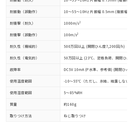
とります。
了承ください。
(PBDE) 1000ppm以下、フタル酸ビス(2-エチルヘキシ
○
一定数以上の在庫あり
ニル類) : 1000ppm、 PBDEs(ポリ臭化ジフェニルエーテ
当社は規制貨物を破棄する場合は、完
ル) (DEHP)(別名：DOP) 1000ppm以下、フタル酸ブチ
正式な納期状況および標準価格はお客
ル類) : 1000ppm、
耐振動（誤動作）
10～55～10Hz 片振幅 0.5mm (複振幅 1
ルベンジル（BBP） 1000ppm以下、フタル酸ジブチル
全に破砕するなど、違法に輸出されな
DBP(フタル酸ジブチル) : 1000ppm、 DIBP(フタル酸ジ
様のお取引先、またはお客様担当のオ
（DBP） 1000ppm以下、フタル酸ジイソブチル
イソブチル) : 1000ppm、 BBP(フタル酸ブチルベンジ
△
一定数には満たないが在庫あり
いよう必要な手段を講じます。
ムロン制御機器販売店・当社販売員に
(DIBP) 1000ppm以下
ル) : 1000ppm、
2
耐衝撃（耐久）
1000m/s
当社は貴社製品を、核兵器、ミサイ
但し、RoHS指令で産業用監視および制御機器に対する
DEHP(フタル酸ビス(2-エチルヘキシル)) : 1000ppm
ご相談ください。
適用除外項目は除く。
ル、化学兵器、生物兵器またはその他
－
在庫なし(最新の在庫状況につ
オムロン制御機器販売店や当社販売拠
2
フタル酸エステル類の４物質については閾値を超える意
耐衝撃（誤動作）
100m/s
武器並びにこれらの製造装置等に一切
いては、お客様のお取引先、ま
図的な使用がないことを確認しています。
点は「
販売ネットワーク
」をご確認
※2 環境保護使用期限
使用いたしません。
たはお客様担当のオムロン制御
ください。
耐久性（機械的）
500万回以上 (開閉ひん度7,200回/h)
当社は、貴社製品を第三者に販売する
機器販売店・当社販売員にご確
在庫状況および標準価格結果を当社の
※2 対応予定月
「ｅ」：有害物質（10物質）のすべてが基
場合は、上記1、2および3の内容を当
認ください)
耐久性（電気的）
50万回以上 (23℃、定格負荷、開閉ひん度1,
事前の承諾なく第三者に漏洩または開
準値以下であることを示します。
該第三者に通知します。また当社は、
示しないようお願いします。
部品在庫の切り替え状況などにより、予定
「10」：通常の使用状況下において有害物
販売先および販売に係わる関係者が違
故障率
DC5V 10mA (P水準、参考値) (開閉ひん度6
マイパーツ機能（部品リスト作成サー
空
受注生産機種、また在庫状況の
月が前後することがあります。
質が外部に漏えいし、環境に深刻な影響を
法に輸出するおそれがある場合は、取
ビス）をご利用いただくには、I-Web
白
情報を公開していない機種
及ぼさない年数を意味します。
使用温度範囲
-10～55℃（ただし、氷結、結露しない
り引きをいたしません。
メンバーズにご登録されている必要が
「－」：未確認です。当社販売部門へお問
あります。
使用湿度範囲
5～85%RH
い合わせください。
お客様が当ウェブサイト上で当社にご
※3 非含有証明書ダウンロード
登録された部品リストについて、当社
質量
約160g
および当社の共同利用者が、当社の製
下記の非含有証明書をダウンロードするこ
品・サービスに関するお客様との取
取りつけ方法
ねじ取りつけ
とができます。
合意する
キャンセル
引・商談に必要な範囲で利用すること
をご了承ください。
EU RoHS指令（10物質）の非含有証明書