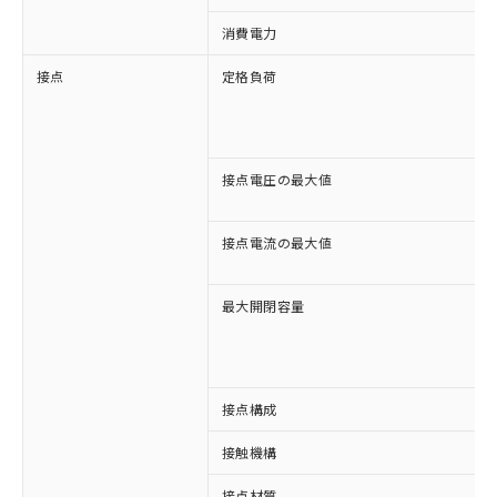
消費電力
接点
定格負荷
接点電圧の最大値
接点電流の最大値
最大開閉容量
接点構成
接触機構
※1 対応状況
接点材質