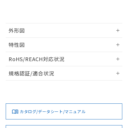
※当社の共同利用者とは、
"個人情報
51物質の非含有証明書（当社基準）
の共同利用に関して"
の「1.共同利
※本証明書は発行日時点で非含有を証明す
用者の範囲」に記載されている法人を
るもので、過去に遡って非含有を証明する
指します。
ものではありません。
また、RoHS指令のフタル酸エステル類４
外形図
物質の対応では、対応完了までの期間は出
荷製品に未対応品が混在することから備考
情報更新：2026/05/21
特性図
欄に対応日を記載しておりました。
既に当社にて対応品への在庫切替を完了
外形図
情報更新：2026/05/21
RoHS/REACH対応状況
していることから、特段のことがない限
り、2022年1月12日より割愛しておりま
電気的寿命曲線
情報更新：2026/7/29
す。
規格認証/適合状況
EU RoHS
注意事項・凡例
UL認証
CSA認証
CEマーキング
No
No
No
対応状況
対応予定月
※1
※2
カタログ/データシート/マニュアル
対応済み
LR型式承認
DNV型式承認
BV型式承認
KR型式承
（イギリス
（ノルウェー
（フランス
（韓国