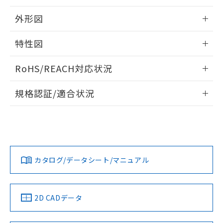
※本証明書は発行日時点で非含有を証明す
用者の範囲」に記載されている法人を
るもので、過去に遡って非含有を証明する
指します。
外形図
ものではありません。
また、RoHS指令のフタル酸エステル類４
情報更新：2026/05/21
特性図
物質の対応では、対応完了までの期間は出
荷製品に未対応品が混在することから備考
外形図
情報更新：2026/05/21
欄に対応日を記載しておりました。
RoHS/REACH対応状況
既に当社にて対応品への在庫切替を完了
電気的寿命曲線
していることから、特段のことがない限
情報更新：2026/7/29
規格認証/適合状況
り、2022年1月12日より割愛しておりま
す。
EU RoHS
注意事項・凡例
UL認証
CSA認証
CEマーキング
No
No
No
対応状況
対応予定月
※1
※2
カタログ/データシート/マニュアル
対応済み
LR型式承認
DNV型式承認
BV型式承認
KR型式承
（イギリス
（ノルウェー
（フランス
（韓国
船舶規格）
船舶規格）
船舶規格）
船舶規格
中国 RoHS
注意事項・凡例
2D CADデータ
Yes
No
No
No