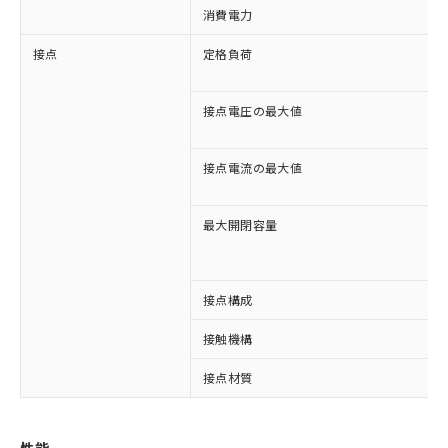
消費電力
接点
定格負荷
接点電圧の最大値
接点電流の最大値
最大開閉容量
接点構成
接触機構
※1 対応状況
接点材質
対応済み：EU RoHS指令（10物質）の
非含有に対応した製品が提供可能な商品で