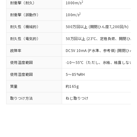
ルベンジル（BBP） 1000ppm以下、フタル酸ジブチル
2
耐衝撃（耐久）
全に破砕するなど、違法に輸出されな
1000m/s
DBP(フタル酸ジブチル) : 1000ppm、 DIBP(フタル酸ジ
様のお取引先、またはお客様担当のオ
（DBP） 1000ppm以下、フタル酸ジイソブチル
イソブチル) : 1000ppm、 BBP(フタル酸ブチルベンジ
△
一定数には満たないが在庫あり
いよう必要な手段を講じます。
ムロン制御機器販売店・当社販売員に
(DIBP) 1000ppm以下
ル) : 1000ppm、
2
耐衝撃（誤動作）
100m/s
当社は貴社製品を、核兵器、ミサイ
但し、RoHS指令で産業用監視および制御機器に対する
DEHP(フタル酸ビス(2-エチルヘキシル)) : 1000ppm
ご相談ください。
適用除外項目は除く。
ル、化学兵器、生物兵器またはその他
－
在庫なし(最新の在庫状況につ
オムロン制御機器販売店や当社販売拠
フタル酸エステル類の４物質については閾値を超える意
耐久性（機械的）
500万回以上 (開閉ひん度7,200回/h)
武器並びにこれらの製造装置等に一切
いては、お客様のお取引先、ま
図的な使用がないことを確認しています。
点は「
販売ネットワーク
」をご確認
※2 環境保護使用期限
使用いたしません。
たはお客様担当のオムロン制御
ください。
耐久性（電気的）
50万回以上 (23℃、定格負荷、開閉ひん度1,
当社は、貴社製品を第三者に販売する
機器販売店・当社販売員にご確
在庫状況および標準価格結果を当社の
※2 対応予定月
「ｅ」：有害物質（10物質）のすべてが基
場合は、上記1、2および3の内容を当
認ください)
事前の承諾なく第三者に漏洩または開
故障率
DC5V 10mA (P水準、参考値) (開閉ひん度6
準値以下であることを示します。
該第三者に通知します。また当社は、
示しないようお願いします。
部品在庫の切り替え状況などにより、予定
「10」：通常の使用状況下において有害物
販売先および販売に係わる関係者が違
使用温度範囲
マイパーツ機能（部品リスト作成サー
-10～55℃（ただし、氷結、結露しない
空
受注生産機種、また在庫状況の
月が前後することがあります。
質が外部に漏えいし、環境に深刻な影響を
法に輸出するおそれがある場合は、取
ビス）をご利用いただくには、I-Web
白
情報を公開していない機種
及ぼさない年数を意味します。
り引きをいたしません。
使用湿度範囲
5～85%RH
メンバーズにご登録されている必要が
「－」：未確認です。当社販売部門へお問
あります。
い合わせください。
質量
約165g
お客様が当ウェブサイト上で当社にご
※3 非含有証明書ダウンロード
登録された部品リストについて、当社
取りつけ方法
ねじ取りつけ
および当社の共同利用者が、当社の製
下記の非含有証明書をダウンロードするこ
品・サービスに関するお客様との取
とができます。
合意する
キャンセル
引・商談に必要な範囲で利用すること
をご了承ください。
EU RoHS指令（10物質）の非含有証明書
※当社の共同利用者とは、
"個人情報
51物質の非含有証明書（当社基準）
の共同利用に関して"
の「1.共同利