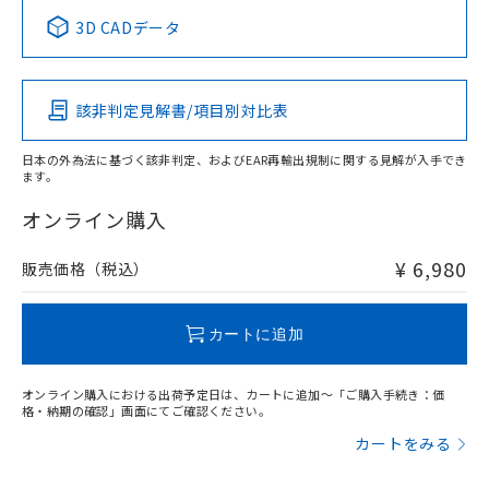
中国 RoHS表
※1 ※2
3D CADデータ
この製品の規格認証/適合状況ページへ
Pb
Hg
Cd
Cr(VI)
その他の認証はこちらのページからご検索ください
該非判定見解書/項目別対比表
O
O
O
O
日本の外為法に基づく該非判定、およびEAR再輸出規制に関する見解が入手でき
ます。
"対応済み"や非含有の記載がされた商品であっても、流通
在庫等で未対応品が混在する可能性があります。
オンライン購入
非含有品が必要な際は、弊社営業部門もしくは販売店へお
問い合わせください。
¥ 6,980
販売価格（税込）
この製品のRoHS/REACH対応状況ページへ
カートに追加
オンライン購入における出荷予定日は、カートに追加～「ご購入手続き：価
格・納期の確認」画面にてご確認ください。
カートをみる