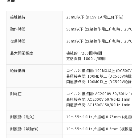
性能
す。
対応予定：EU RoHS指令（10物質）の非含
ご利用条件
有に対応した製品に切り替える予定のある
接触抵抗
25mΩ以下 (DC5V 1A 電圧降下法)
商品です。
動作時間
50ms以下 (定格操作電圧印加時、23℃
対応予定なし：EU RoHS指令（10物質）の
以下の条件をお読みいただき、同意のうえ
非含有に非対応の商品で、対応品を出す予
ご利用ください。
復帰時間
30ms以下 (定格操作電圧印加時、23℃
定はありません。
調査・確認中：EU RoHS指令（10物質）の
本サービスは、当社制御機器事業取扱
最大開閉頻度
機械的: 7200回/時間
※1 中国RoHS○×表
非含有の対応状況を調査中または確認中の
商品の当社在庫状況および標準価格
定格負荷: 1800回/時間
商品です。
(税抜)を提供させていただくもので
「○」：最大均質材料含有率が中国RoHSの
非該当品：ライセンス料など無形物で、有
絶縁抵抗
コイルと接点間: 100MΩ以上 (DC500V
す。
基準値以下であることを示します。
害物質有無と関係のない商品です。
異極接点間: 100MΩ以上 (DC500V絶縁抵
当社制御機器事業取扱商品の中には、
「×」：最大均質材料含有率が中国RoHSの
仕入先様の事情により、非含有部品として
同極接点間: 100MΩ以上 (DC500V絶縁抵
本サービスの対象外となる商品もある
基準値を超えていることを示します。
いたものが、含有品と判明した場合などや
当社は、これら貴社製品のうち、外国
ことをご了承ください。
「－」：未確認です。当社販売部門へお問
耐電圧
コイルと接点間: AC2000V 50/60Hz 1mi
むを得ず変更することがあります。
為替および外国貿易法に定める商品
在庫状況および標準価格照会結果は、
異極接点間: AC2000V 50/60Hz 1min
い合わせください。
（以下｢規制貨物等」という）を輸出
記載している更新日時点での社内デー
同極接点間: AC1500V 50/60Hz 1min
*EU RoHS指令（10物質）：
または国外への提供する場合は、日本
記
タに基づき作成されるものであり、閲
説明
鉛(Pb) 1000ppm以下、 水銀(Hg) 1000ppm以下、 カド
*中国RoHS10物質の基準値 (GB/T26572)：
国政府の輸出許可(または役務取引許
耐振動（耐久）
号
覧された時点での実際の在庫および標
10～55～10Hz 片振幅 0.75mm (複振幅 1
ミウム(Cd) 100ppm以下、
Pb(鉛) :1000ppm、 Hg(水銀) : 1000ppm、 Cd(カドミウ
可)を取得するなどの必要な手続きを
六価クロム(Cr(Ⅵ)) 1000ppm以下、ポリ臭化ビフェニル
ム) : 100ppm、
準価格とは異なる場合があることをご
類(PBB) 1000ppm以下、ポリ臭化ジフェニルエーテル類
Cr(Ⅵ)(六価クロム) : 1000ppm、 PBBs(ポリ臭化ビフェ
とります。
耐振動（誤動作）
10～55～10Hz 片振幅 0.5mm (複振幅 1
了承ください。
(PBDE) 1000ppm以下、フタル酸ビス(2-エチルヘキシ
○
一定数以上の在庫あり
ニル類) : 1000ppm、 PBDEs(ポリ臭化ジフェニルエーテ
当社は規制貨物を破棄する場合は、完
ル) (DEHP)(別名：DOP) 1000ppm以下、フタル酸ブチ
正式な納期状況および標準価格はお客
ル類) : 1000ppm、