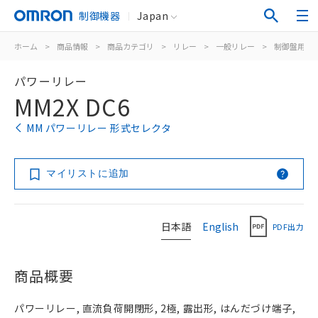
制御機器
Japan
ホーム
>
商品情報
>
商品カテゴリ
>
リレー
>
一般リレー
>
制御盤用
>
パワーリレー
MM2X DC6
MM パワーリレー 形式セレクタ
マイリストに追加
日本語
English
PDF出力
商品概要
パワーリレー, 直流負荷開閉形, 2極, 露出形, はんだづけ端子,