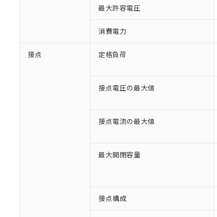
最大許容電圧
消費電力
接点
定格負荷
接点電圧の最大値
接点電流の最大値
※1 対応状況
最大開閉容量
対応済み：EU
対応予定：EU R
対応予定なし：EU
調査・確認中：EU
接点構成
ご利用条件
非該当品：ライセ
※1 中国RoHS