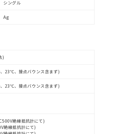
より、非含有部品としていたものが、含有品と判明した場合などやむ
シングル
みいただき、同意のうえご利用ください。
材料含有率が中国RoHSの基準値以下であることを示します。
材料含有率が中国RoHSの基準値を超えていることを示します。
Ag
、当社制御機器事業取扱商品の当社在庫状況および標準価格(税抜)
ら貴社製品のうち、外国為替および外国貿易法に定める商品（以下｢
質）：
す。当社販売部門へお問い合わせください。
 水銀(Hg) 1000ppm以下、 カドミウム(Cd) 100ppm以下、
たは国外への提供する場合は、日本国政府の輸出許可(または役務取
000ppm以下、ポリ臭化ビフェニル類(PBB) 1000ppm以下、ポリ臭化ジフェニルエーテル類(P
事業取扱商品の中には、本サービスの対象外となる商品もあること
手続きをとります。
キシル) (DEHP)(別名：DOP) 1000ppm以下、フタル酸ブチルベンジル（BBP） 100
(GB/T26572)：
以下、フタル酸ジイソブチル (DIBP) 1000ppm以下
び標準価格照会結果は、記載している更新日時点での社内データに
物を破棄する場合は、完全に破砕するなど、違法に輸出されないよ
(水銀) : 1000ppm、 Cd(カドミウム) : 100ppm、
業用監視および制御機器に対する適用除外項目は除く。
覧された時点での実際の在庫および標準価格とは異なる場合がある
1000ppm、 PBBs(ポリ臭化ビフェニル類) : 1000ppm、 PBDEs(ポリ臭化ジフェニルエーテル類
物質については閾値を超える意図的な使用がないことを確認しています。
上の在庫あり
 1000ppm、 DIBP(フタル酸ジイソブチル) : 1000ppm、 BBP(フタル酸ブチルベンジル) :
品を、核兵器、ミサイル、化学兵器、生物兵器またはその他武器並
チルヘキシル)) : 1000ppm
況および標準価格はお客様のお取引先、またはお客様担当のオムロ
法)
用いたしません。
ご相談ください。
は満たないが在庫あり
製品を第三者に販売する場合は、上記1、2および3の内容を当該第
機器販売店や当社販売拠点は「
販売ネットワーク
」をご確認くだ
販売先および販売に係わる関係者が違法に輸出するおそれがある場
用期限
時、23℃、接点バウンス含まず)
び標準価格結果を当社の事前の承諾なく第三者に漏洩または開示し
え状況などにより、予定月が前後することがあります。
(最新の在庫状況については、お客様のお取引先、またはお客様担当
（10物質）のすべてが基準値以下であることを示します。
店・当社販売員にご確認ください)
時、23℃、接点バウンス含まず)
能（部品リスト作成サービス）をご利用いただくには、I-Webメン
使用状況下において有害物質が外部に漏えいし、環境に深刻な影響を
あります。
機種、また在庫状況の情報を公開していない機種
ェブサイト上で当社にご登録された部品リストについて、当社およ
書ダウンロード
す。当社販売部門へお問い合わせください。
品・サービスに関するお客様との取引・商談に必要な範囲で利用す
合意する
キャンセル
書をダウンロードすることができます。
利用者とは、
"個人情報の共同利用に関して"
の「1.共同利用者の
DC500V絶縁抵抗計にて)
します。
10物質）の非含有証明書
00V絶縁抵抗計にて)
明書（当社基準）
00V絶縁抵抗計にて)