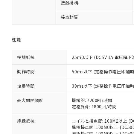
仕入先様の事情に
接触機構
があります。
以下の条件をお読
「○」：最大均質
「×」：最大均質
接点材質
本サービスは
当社は、これ
*EU RoHS指令（10物
「－」：未確認で
鉛(Pb) 1000ppm以下、
くものです。
う）を輸出ま
記
説明
六価クロム(Cr(Ⅵ)) 1
当社制御機器
などの必要な
フタル酸ビス(2-エチルヘ
号
*中国RoHS10物質の基準値 
ル（DBP） 1000ppm
在庫状況およ
当社は規制貨
性能
Pb(鉛) :1000ppm、 Hg
但し、RoHS指令で産
のであり、閲
ます。
Cr(Ⅵ)(六価クロム) : 
フタル酸エステル類の４
○
一定数以
DBP(フタル酸ジブチル) :
い。
当社は貴社製
DEHP(フタル酸ビス(2-エ
正式な納期状
接触抵抗
25mΩ以下 (DC5V 1A 電圧降下
置等に一切使
当社販売員に
※2 対応予定月
△
一定数に
当社は、貴社
オムロン制御
また当社は、
※2 環境保護使
動作時間
50ms以下 (定格操作電圧印加
在庫状況およ
部品在庫の切り替
たしません。
－
在庫なし
す。
「ｅ」：有害物質
機器販売
復帰時間
30ms以下 (定格操作電圧印加
マイパーツ機
「10」：通常の
ている必要が
味します。
空
受注生産
最大開閉頻度
機械的: 7200回/時間
お客様が当ウ
※3 非含有証明
「－」：未確認で
白
定格負荷: 1800回/時間
が、当社の製
さい。
下記の非含有証明
※当社の共同
絶縁抵抗
コイルと接点間: 100MΩ以上 (
いる法人を指
EU RoHS指令（
異極接点間: 100MΩ以上 (DC5
51物質の非含有証
同極接点間: 100MΩ以上 (DC5