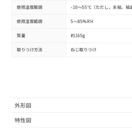
使用温度範囲
-10～55℃（ただし、氷結、
使用湿度範囲
5～85%RH
質量
約165g
取りつけ方法
ねじ取りつけ
外形図
特性図
外形図