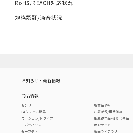
RoHS/REACH対応状況
電気的寿命曲線
規格認証/適合状況
EU RoHS
注意事項・凡例
UL認証
CSA認証
CEマーキング
No
No
No
対応状況
対応予定月
※1
※2
対応済み
LR型式承認
DNV型式承認
BV型式承認
KR
（イギリス
（ノルウェー
（フランス
（
お知らせ・最新情報
中国 RoHS
注意事項・凡例
船舶規格）
船舶規格）
船舶規格）
船
商品情報
Yes
No
No
No
中国 RoHS表
※1 ※2
センサ
新商品情報
FAシステム機器
在庫状況/標準価格
Pb
Hg
Cd
Cr(V
モーション/ドライブ
生産終了品/推奨代替品
ロボティクス
特設サイト
セーフティ
動画ライブラリ