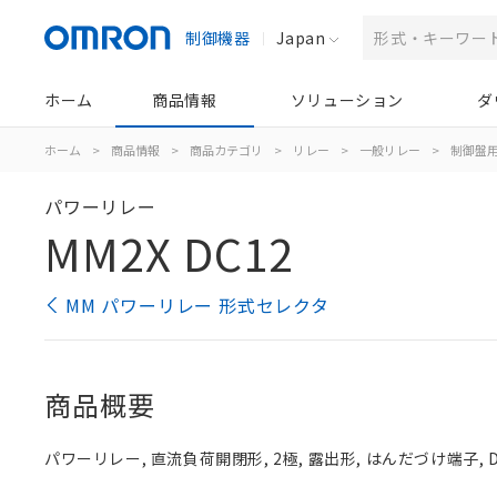
制御機器
Japan
ホーム
商品情報
ソリューション
ダ
ホーム
>
商品情報
>
商品カテゴリ
>
リレー
>
一般リレー
>
制御盤
パワーリレー
MM2X DC12
MM パワーリレー 形式セレクタ
商品概要
パワーリレー, 直流負荷開閉形, 2極, 露出形, はんだづけ端子, D