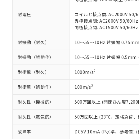
※本証明書は発行
また、RoHS指
耐電圧
コイルと接点間: AC2000V 50/6
混在することから
異極接点間: AC2000V 50/60Hz
既に当社にて対応
同極接点間: AC1500V 50/60Hz
り割愛しておりま
耐振動（耐久）
10～55～10Hz 片振幅 0.75mm
耐振動（誤動作）
10～55～10Hz 片振幅 0.5mm
2
耐衝撃（耐久）
1000m/s
2
耐衝撃（誤動作）
100m/s
耐久性（機械的）
500万回以上 (開閉ひん度7,200
耐久性（電気的）
50万回以上 (23℃、定格負荷、開
故障率
DC5V 10mA (P水準、参考値) 