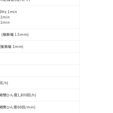
日時点で非含有を証明するもので、過去に遡って非含有を証明するも
令のフタル酸エステル類４物質の対応では、対応完了までの期間は出
0Hz 1min
備考欄に対応日を記載しておりました。
 1min
品への在庫切替を完了していることから、特段のことがない限り、20
 1min
す。
 (複振幅 1.5mm)
 (複振幅 1mm)
回/h)
閉ひん度1,800回/h)
(開閉ひん度60回/min)