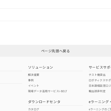
情報更新：
CCC認証
電波法
N/A
N/A
非含有証明書
※3
ページ先頭へ戻る
ダウンロードはこちら
型式承認
NK型式承認
ABS型式承認
韓国
（日本
（アメリカ
ソリューション
サービスサポ
舶規格）
船舶規格）
船舶規格）
解決提案
テスト機貸出
事例
ロボティクスサ
No
No
イベント
日本語相談窓口
現場データ活用サービスi-BELT
輸出該非判定
I)
PBBs
PBDEs
DBP
ダウンロードセンタ
eラーニング
この製品の規格認証/適合
その他の認証はこちらのページからご
カタログ
eラーニングのご