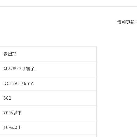
情報更新：2
露出形
はんだづけ端子
DC12V 176mA
68Ω
70%以下
10%以上