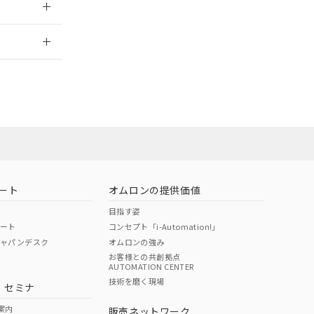
2026/7/29
ート
オムロンの提供価値
目指す姿
ポート
コンセプト「i-Automation!」
ジャパンデスク
オムロンの強み
お客様との共創拠点
AUTOMATION CENTER
DIBP
BBP
DEHP
環境保護
技術を磨く現場
・セミナ
状況ページへ
使用期限
検索ください
案内
販売ネットワーク