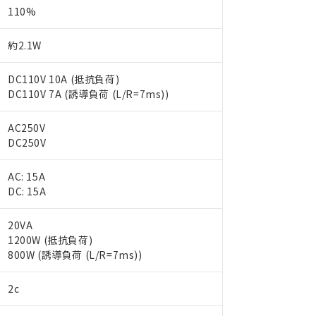
110%
約2.1W
DC110V 10A (抵抗負荷)
DC110V 7A (誘導負荷 (L/R=7ms))
AC250V
DC250V
AC: 15A
DC: 15A
20VA
1200W (抵抗負荷)
 RoHS指令（10物質）の非含有に対応した製品が提供可能な商品です
800W (誘導負荷 (L/R=7ms))
oHS指令（10物質）の非含有に対応した製品に切り替える予定のある
 RoHS指令（10物質）の非含有に非対応の商品で、対応品を出す予
 RoHS指令（10物質）の非含有の対応状況を調査中または確認中の
2c
ンス料など無形物で、有害物質有無と関係のない商品です。
○×表