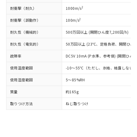
ル) (DEHP)(別名：DOP) 1000ppm以下、フタル酸ブチ
正式な納期状況および標準価格はお客
ル類) : 1000ppm、
ルベンジル（BBP） 1000ppm以下、フタル酸ジブチル
全に破砕するなど、違法に輸出されな
DBP(フタル酸ジブチル) : 1000ppm、 DIBP(フタル酸ジ
様のお取引先、またはお客様担当のオ
2
耐衝撃（耐久）
1000m/s
（DBP） 1000ppm以下、フタル酸ジイソブチル
イソブチル) : 1000ppm、 BBP(フタル酸ブチルベンジ
△
一定数には満たないが在庫あり
いよう必要な手段を講じます。
ムロン制御機器販売店・当社販売員に
(DIBP) 1000ppm以下
ル) : 1000ppm、
当社は貴社製品を、核兵器、ミサイ
但し、RoHS指令で産業用監視および制御機器に対する
DEHP(フタル酸ビス(2-エチルヘキシル)) : 1000ppm
2
耐衝撃（誤動作）
ご相談ください。
100m/s
適用除外項目は除く。
ル、化学兵器、生物兵器またはその他
－
在庫なし(最新の在庫状況につ
オムロン制御機器販売店や当社販売拠
フタル酸エステル類の４物質については閾値を超える意
武器並びにこれらの製造装置等に一切
耐久性（機械的）
いては、お客様のお取引先、ま
500万回以上 (開閉ひん度7,200回/h)
図的な使用がないことを確認しています。
点は「
販売ネットワーク
」をご確認
※2 環境保護使用期限
使用いたしません。
たはお客様担当のオムロン制御
ください。
耐久性（電気的）
当社は、貴社製品を第三者に販売する
50万回以上 (23℃、定格負荷、開閉ひん度1,
機器販売店・当社販売員にご確
在庫状況および標準価格結果を当社の
※2 対応予定月
「ｅ」：有害物質（10物質）のすべてが基
場合は、上記1、2および3の内容を当
認ください)
事前の承諾なく第三者に漏洩または開
故障率
準値以下であることを示します。
DC5V 10mA (P水準、参考値) (開閉ひん度6
該第三者に通知します。また当社は、
示しないようお願いします。
部品在庫の切り替え状況などにより、予定
「10」：通常の使用状況下において有害物
販売先および販売に係わる関係者が違
マイパーツ機能（部品リスト作成サー
空
受注生産機種、また在庫状況の
使用温度範囲
-10～55℃（ただし、氷結、結露しない
月が前後することがあります。
質が外部に漏えいし、環境に深刻な影響を
法に輸出するおそれがある場合は、取
ビス）をご利用いただくには、I-Web
白
情報を公開していない機種
及ぼさない年数を意味します。
り引きをいたしません。
メンバーズにご登録されている必要が
使用湿度範囲
5～85%RH
「－」：未確認です。当社販売部門へお問
あります。
い合わせください。
お客様が当ウェブサイト上で当社にご
質量
約165g
※3 非含有証明書ダウンロード
登録された部品リストについて、当社
取りつけ方法
および当社の共同利用者が、当社の製
ねじ取りつけ
下記の非含有証明書をダウンロードするこ
品・サービスに関するお客様との取
とができます。
合意する
キャンセル
引・商談に必要な範囲で利用すること
をご了承ください。
EU RoHS指令（10物質）の非含有証明書
※当社の共同利用者とは、
"個人情報
51物質の非含有証明書（当社基準）
の共同利用に関して"
の「1.共同利