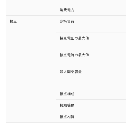
消費電力
接点
定格負荷
接点電圧の最大値
接点電流の最大値
最大開閉容量
接点構成
接触機構
※1 対応状況
接点材質
対応済み：EU RoHS指令（10物質）の