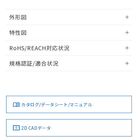
※本証明書は発行日時点で非含有を証明す
用者の範囲」に記載されている法人を
るもので、過去に遡って非含有を証明する
指します。
外形図
ものではありません。
また、RoHS指令のフタル酸エステル類４
情報更新：2026/05/21
物質の対応では、対応完了までの期間は出
特性図
荷製品に未対応品が混在することから備考
外形図
欄に対応日を記載しておりました。
情報更新：2026/05/21
RoHS/REACH対応状況
既に当社にて対応品への在庫切替を完了
していることから、特段のことがない限
電気的寿命曲線
情報更新：2026/7/29
り、2022年1月12日より割愛しておりま
規格認証/適合状況
す。
EU RoHS
注意事項・凡例
UL認証
CSA認証
CEマーキング
No
No
No
対応状況
対応予定月
※1
※2
カタログ/データシート/マニュアル
対応済み
LR型式承認
DNV型式承認
BV型式承認
KR型式承
（イギリス
（ノルウェー
（フランス
（韓国
船舶規格）
船舶規格）
船舶規格）
船舶規格
中国 RoHS
注意事項・凡例
2D CADデータ
Yes
No
No
No