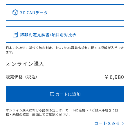
中国 RoHS表
※1 ※2
3D CADデータ
この製品の規格認証/適合状況ページへ
Pb
Hg
Cd
Cr(VI)
その他の認証はこちらのページからご検索ください
該非判定見解書/項目別対比表
O
O
O
O
日本の外為法に基づく該非判定、およびEAR再輸出規制に関する見解が入手でき
ます。
"対応済み"や非含有の記載がされた商品であっても、流通
在庫等で未対応品が混在する可能性があります。
オンライン購入
非含有品が必要な際は、弊社営業部門もしくは販売店へお
問い合わせください。
¥ 6,980
販売価格（税込）
この製品のRoHS/REACH対応状況ページへ
カートに追加
オンライン購入における出荷予定日は、カートに追加～「ご購入手続き：価
格・納期の確認」画面にてご確認ください。
カートをみる