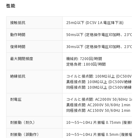
非含有に対応した製品が提供可能な商品で
性能
す。
対応予定：EU RoHS指令（10物質）の非含
ご利用条件
有に対応した製品に切り替える予定のある
接触抵抗
25mΩ以下 (DC5V 1A 電圧降下法)
商品です。
対応予定なし：EU RoHS指令（10物質）の
動作時間
50ms以下 (定格操作電圧印加時、23℃
以下の条件をお読みいただき、同意のうえ
非含有に非対応の商品で、対応品を出す予
ご利用ください。
定はありません。
復帰時間
30ms以下 (定格操作電圧印加時、23℃
調査・確認中：EU RoHS指令（10物質）の
本サービスは、当社制御機器事業取扱
※1 中国RoHS○×表
非含有の対応状況を調査中または確認中の
最大開閉頻度
機械的: 7200回/時間
商品の当社在庫状況および標準価格
定格負荷: 1800回/時間
商品です。
(税抜)を提供させていただくもので
「○」：最大均質材料含有率が中国RoHSの
非該当品：ライセンス料など無形物で、有
す。
絶縁抵抗
コイルと接点間: 100MΩ以上 (DC500V
基準値以下であることを示します。
害物質有無と関係のない商品です。
当社制御機器事業取扱商品の中には、
異極接点間: 100MΩ以上 (DC500V絶縁抵
「×」：最大均質材料含有率が中国RoHSの
仕入先様の事情により、非含有部品として
本サービスの対象外となる商品もある
同極接点間: 100MΩ以上 (DC500V絶縁抵
基準値を超えていることを示します。
いたものが、含有品と判明した場合などや
当社は、これら貴社製品のうち、外国
ことをご了承ください。
「－」：未確認です。当社販売部門へお問
むを得ず変更することがあります。
為替および外国貿易法に定める商品
耐電圧
コイルと接点間: AC2000V 50/60Hz 1mi
在庫状況および標準価格照会結果は、
い合わせください。
（以下｢規制貨物等」という）を輸出
異極接点間: AC2000V 50/60Hz 1min
記載している更新日時点での社内デー
同極接点間: AC1500V 50/60Hz 1min
*EU RoHS指令（10物質）：
または国外への提供する場合は、日本
記
タに基づき作成されるものであり、閲
説明
鉛(Pb) 1000ppm以下、 水銀(Hg) 1000ppm以下、 カド
*中国RoHS10物質の基準値 (GB/T26572)：
国政府の輸出許可(または役務取引許
号
覧された時点での実際の在庫および標
ミウム(Cd) 100ppm以下、
Pb(鉛) :1000ppm、 Hg(水銀) : 1000ppm、 Cd(カドミウ
耐振動（耐久）
10～55～10Hz 片振幅 0.75mm (複振幅 1
可)を取得するなどの必要な手続きを
六価クロム(Cr(Ⅵ)) 1000ppm以下、ポリ臭化ビフェニル
ム) : 100ppm、
準価格とは異なる場合があることをご
類(PBB) 1000ppm以下、ポリ臭化ジフェニルエーテル類
Cr(Ⅵ)(六価クロム) : 1000ppm、 PBBs(ポリ臭化ビフェ
とります。
了承ください。
(PBDE) 1000ppm以下、フタル酸ビス(2-エチルヘキシ
耐振動（誤動作）
○
一定数以上の在庫あり
10～55～10Hz 片振幅 0.5mm (複振幅 1
ニル類) : 1000ppm、 PBDEs(ポリ臭化ジフェニルエーテ
当社は規制貨物を破棄する場合は、完