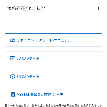
情報更新：2026/7/29
規格認証/適合状況
ログイン/会員登録
EU RoHS
注意事項・凡例
UL認証
CSA認証
CEマーキング
No
No
N/A
対応状況
対応予定月
※1
※2
ダウンロードデータをご利用いただく前に、以下を必ずお読
みください。
カタログ/データシート/マニュアル
対応済み
ソフトウェアの使用条件
LR型式承認
DNV型式承認
BV型式承認
KR型式承
（イギリス
（ノルウェー
（フランス
（韓国
船舶規格）
船舶規格）
船舶規格）
船舶規格
中国 RoHS
注意事項・凡例
2D CADデータ
Yes
No
No
No
中国 RoHS表
※1 ※2
3D CADデータ
この製品の規格認証/適合状況ページへ
Pb
Hg
Cd
Cr(VI)
その他の認証はこちらのページからご検索ください
該非判定見解書/項目別対比表
O
O
O
O
日本の外為法に基づく該非判定、およびEAR再輸出規制に関する見解が入手でき