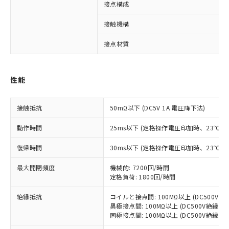
接点構成
接触機構
※1 対応状況
接点材質
対応済み：EU RoHS指令（10物質）の
非含有に対応した製品が提供可能な商品で
性能
す。
対応予定：EU RoHS指令（10物質）の非含
ご利用条件
有に対応した製品に切り替える予定のある
接触抵抗
50mΩ以下 (DC5V 1A 電圧降下法)
商品です。
対応予定なし：EU RoHS指令（10物質）の
動作時間
25ms以下 (定格操作電圧印加時、23℃
以下の条件をお読みいただき、同意のうえ
非含有に非対応の商品で、対応品を出す予
ご利用ください。
定はありません。
復帰時間
30ms以下 (定格操作電圧印加時、23℃
調査・確認中：EU RoHS指令（10物質）の
本サービスは、当社制御機器事業取扱
※1 中国RoHS○×表
非含有の対応状況を調査中または確認中の
最大開閉頻度
機械的: 7200回/時間
商品の当社在庫状況および標準価格
定格負荷: 1800回/時間
商品です。
(税抜)を提供させていただくもので
「○」：最大均質材料含有率が中国RoHSの
非該当品：ライセンス料など無形物で、有
す。
絶縁抵抗
コイルと接点間: 100MΩ以上 (DC500V
基準値以下であることを示します。
害物質有無と関係のない商品です。
当社制御機器事業取扱商品の中には、
異極接点間: 100MΩ以上 (DC500V絶縁抵
「×」：最大均質材料含有率が中国RoHSの
仕入先様の事情により、非含有部品として
同極接点間: 100MΩ以上 (DC500V絶縁抵
本サービスの対象外となる商品もある
基準値を超えていることを示します。
いたものが、含有品と判明した場合などや
当社は、これら貴社製品のうち、外国
ことをご了承ください。