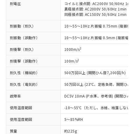
「－」：未確認です。当社販売部門へお問
むを得ず変更することがあります。
為替および外国貿易法に定める商品
耐電圧
コイルと接点間: AC2000V 50/60Hz 1mi
在庫状況および標準価格照会結果は、
い合わせください。
異極接点間: AC2000V 50/60Hz 1min
（以下｢規制貨物等」という）を輸出
記載している更新日時点での社内デー
同極接点間: AC1500V 50/60Hz 1min
*EU RoHS指令（10物質）：
または国外への提供する場合は、日本
記
タに基づき作成されるものであり、閲
説明
鉛(Pb) 1000ppm以下、 水銀(Hg) 1000ppm以下、 カド
*中国RoHS10物質の基準値 (GB/T26572)：
国政府の輸出許可(または役務取引許
号
覧された時点での実際の在庫および標
ミウム(Cd) 100ppm以下、
Pb(鉛) :1000ppm、 Hg(水銀) : 1000ppm、 Cd(カドミウ
耐振動（耐久）
10～55～10Hz 片振幅 0.75mm (複振幅 1
可)を取得するなどの必要な手続きを
六価クロム(Cr(Ⅵ)) 1000ppm以下、ポリ臭化ビフェニル
ム) : 100ppm、
準価格とは異なる場合があることをご
類(PBB) 1000ppm以下、ポリ臭化ジフェニルエーテル類
Cr(Ⅵ)(六価クロム) : 1000ppm、 PBBs(ポリ臭化ビフェ
とります。
了承ください。
(PBDE) 1000ppm以下、フタル酸ビス(2-エチルヘキシ
耐振動（誤動作）
10～55～10Hz 片振幅 0.5mm (複振幅 1
○
一定数以上の在庫あり
ニル類) : 1000ppm、 PBDEs(ポリ臭化ジフェニルエーテ
当社は規制貨物を破棄する場合は、完
ル) (DEHP)(別名：DOP) 1000ppm以下、フタル酸ブチ
正式な納期状況および標準価格はお客
ル類) : 1000ppm、
ルベンジル（BBP） 1000ppm以下、フタル酸ジブチル
全に破砕するなど、違法に輸出されな
DBP(フタル酸ジブチル) : 1000ppm、 DIBP(フタル酸ジ
様のお取引先、またはお客様担当のオ
2
耐衝撃（耐久）
1000m/s
（DBP） 1000ppm以下、フタル酸ジイソブチル
イソブチル) : 1000ppm、 BBP(フタル酸ブチルベンジ
△
一定数には満たないが在庫あり
いよう必要な手段を講じます。
ムロン制御機器販売店・当社販売員に
(DIBP) 1000ppm以下
ル) : 1000ppm、
当社は貴社製品を、核兵器、ミサイ
但し、RoHS指令で産業用監視および制御機器に対する
DEHP(フタル酸ビス(2-エチルヘキシル)) : 1000ppm
2
耐衝撃（誤動作）
100m/s
ご相談ください。
適用除外項目は除く。
ル、化学兵器、生物兵器またはその他
－
在庫なし(最新の在庫状況につ
オムロン制御機器販売店や当社販売拠
フタル酸エステル類の４物質については閾値を超える意
武器並びにこれらの製造装置等に一切
耐久性（機械的）
500万回以上 (開閉ひん度7,200回/h)
いては、お客様のお取引先、ま
図的な使用がないことを確認しています。
点は「
販売ネットワーク
」をご確認
※2 環境保護使用期限
使用いたしません。
たはお客様担当のオムロン制御
ください。
耐久性（電気的）
50万回以上 (23℃、定格負荷、開閉ひん度1,
当社は、貴社製品を第三者に販売する
機器販売店・当社販売員にご確
在庫状況および標準価格結果を当社の
※2 対応予定月
「ｅ」：有害物質（10物質）のすべてが基
場合は、上記1、2および3の内容を当
認ください)
事前の承諾なく第三者に漏洩または開
故障率
DC5V 10mA (P水準、参考値) (開閉ひん度6
準値以下であることを示します。
該第三者に通知します。また当社は、
示しないようお願いします。
部品在庫の切り替え状況などにより、予定
「10」：通常の使用状況下において有害物
販売先および販売に係わる関係者が違
マイパーツ機能（部品リスト作成サー
空
受注生産機種、また在庫状況の
使用温度範囲
-10～55℃（ただし、氷結、結露しない
月が前後することがあります。
質が外部に漏えいし、環境に深刻な影響を
法に輸出するおそれがある場合は、取
ビス）をご利用いただくには、I-Web
白
情報を公開していない機種
及ぼさない年数を意味します。
り引きをいたしません。
メンバーズにご登録されている必要が
使用湿度範囲
5～85%RH
「－」：未確認です。当社販売部門へお問
あります。
い合わせください。
お客様が当ウェブサイト上で当社にご
質量
約225g