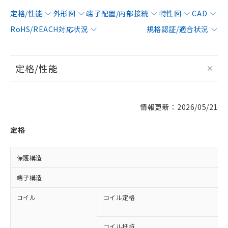
定格/性能
外形図
端子配置/内部接続
特性図
CAD
RoHS/REACH対応状況
規格認証/適合状況
定格/性能
情報更新：2026/05/21
定格
保護構造
端子構造
コイル
コイル定格
コイル抵抗