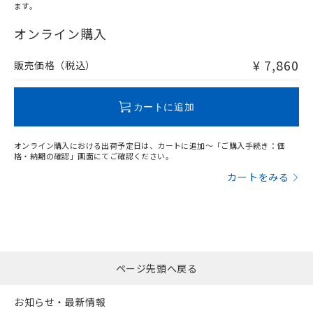
ます。
"対応済み"や非含有の記載がされた商品であっても、流通
在庫等で未対応品が混在する可能性があります。
オンライン購入
非含有品が必要な際は、弊社営業部門もしくは販売店へお
問い合わせください。
¥ 7,860
販売価格（税込）
この製品のRoHS/REACH対応状況ページへ
カートに追加
オンライン購入における出荷予定日は、カートに追加～「ご購入手続き：価
格・納期の確認」画面にてご確認ください。
カートをみる
ページ先頭へ戻る
お知らせ・最新情報