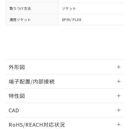
※3 非含有証明書ダウンロード
登録された部品リストについて、当社
取りつけ方法
ソケット
および当社の共同利用者が、当社の製
下記の非含有証明書をダウンロードするこ
品・サービスに関するお客様との取
とができます。
適用ソケット
8PFA/ PL08
合意する
キャンセル
引・商談に必要な範囲で利用すること
をご了承ください。
EU RoHS指令（10物質）の非含有証明書
※当社の共同利用者とは、
"個人情報
51物質の非含有証明書（当社基準）
の共同利用に関して"
の「1.共同利
※本証明書は発行日時点で非含有を証明す
用者の範囲」に記載されている法人を
るもので、過去に遡って非含有を証明する
指します。
ものではありません。
また、RoHS指令のフタル酸エステル類４
外形図
物質の対応では、対応完了までの期間は出
荷製品に未対応品が混在することから備考
情報更新：2026/05/21
欄に対応日を記載しておりました。
端子配置/内部接続
既に当社にて対応品への在庫切替を完了
外形図
していることから、特段のことがない限
情報更新：2026/05/21
特性図
り、2022年1月12日より割愛しておりま
す。
端子配置/内部接続
情報更新：2026/05/21
CAD
電気的寿命曲線
ログイン/会員登録いただくと、CADデータをダウンロー
RoHS/REACH対応状況
ドすることができます。