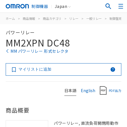
制御機器
Japan
ホーム
>
商品情報
>
商品カテゴリ
>
リレー
>
一般リレー
>
制御盤用
>
パワーリレー
MM2XPN DC48
MM パワーリレー 形式セレクタ
マイリストに追加
日本語
English
PDF出力
商品概要
パワーリレー, 直流負荷開閉用動作