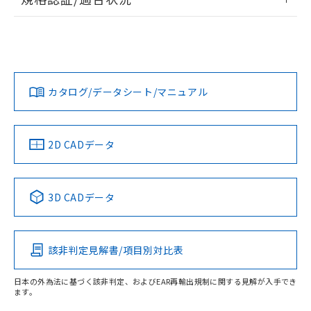
ログイン/会員登録
EU RoHS
注意事項・凡例
UL認証
CSA認証
CEマーキング
No
No
N/A
対応状況
対応予定月
※1
※2
ダウンロードデータをご利用いただく前に、以下を必ずお読
みください。
カタログ/データシート/マニュアル
対応済み
ソフトウェアの使用条件
LR型式承認
DNV型式承認
BV型式承認
KR型式承
（イギリス
（ノルウェー
（フランス
（韓国
船舶規格）
船舶規格）
船舶規格）
船舶規格
中国 RoHS
注意事項・凡例
2D CADデータ
No
No
No
No
中国 RoHS表
※1 ※2
3D CADデータ
この製品の規格認証/適合状況ページへ
Pb
Hg
Cd
Cr(VI)
その他の認証はこちらのページからご検索ください
該非判定見解書/項目別対比表
X
O
O
O
日本の外為法に基づく該非判定、およびEAR再輸出規制に関する見解が入手でき
ます。
"対応済み"や非含有の記載がされた商品であっても、流通