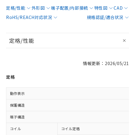
定格/性能
外形図
端子配置/内部接続
特性図
CAD
RoHS/REACH対応状況
規格認証/適合状況
定格/性能
情報更新：2026/05/21
定格
動作表示
保護構造
端子構造
コイル
コイル定格