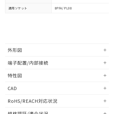
および当社の共同利用者が、当社の製
下記の非含有証明書をダウンロードするこ
適用ソケット
8PFA/ PL08
品・サービスに関するお客様との取
とができます。
合意する
キャンセル
引・商談に必要な範囲で利用すること
をご了承ください。
EU RoHS指令（10物質）の非含有証明書
※当社の共同利用者とは、
"個人情報
51物質の非含有証明書（当社基準）
の共同利用に関して"
の「1.共同利
※本証明書は発行日時点で非含有を証明す
用者の範囲」に記載されている法人を
るもので、過去に遡って非含有を証明する
指します。
ものではありません。
外形図
また、RoHS指令のフタル酸エステル類４
物質の対応では、対応完了までの期間は出
情報更新：2026/05/21
荷製品に未対応品が混在することから備考
端子配置/内部接続
欄に対応日を記載しておりました。
外形図
既に当社にて対応品への在庫切替を完了
情報更新：2026/05/21
特性図
していることから、特段のことがない限
り、2022年1月12日より割愛しておりま
端子配置/内部接続
情報更新：2026/05/21
す。
CAD
電気的寿命曲線
ログイン/会員登録いただくと、CADデータをダウンロー
RoHS/REACH対応状況
ドすることができます。
情報更新：2026/7/29
規格認証/適合状況