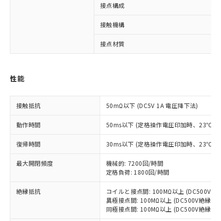
接点構成
接触機構
※1 対応状況
接点材質
対応済み：EU RoHS指令（10物質）の
非含有に対応した製品が提供可能な商品で
す。
性能
対応予定：EU RoHS指令（10物質）の非含
ご利用条件
有に対応した製品に切り替える予定のある
商品です。
接触抵抗
50mΩ以下 (DC5V 1A 電圧降下法)
対応予定なし：EU RoHS指令（10物質）の
以下の条件をお読みいただき、同意のうえ
非含有に非対応の商品で、対応品を出す予
動作時間
50ms以下 (定格操作電圧印加時、23℃
ご利用ください。
定はありません。
調査・確認中：EU RoHS指令（10物質）の
復帰時間
30ms以下 (定格操作電圧印加時、23℃
本サービスは、当社制御機器事業取扱
※1 中国RoHS○×表
非含有の対応状況を調査中または確認中の
商品の当社在庫状況および標準価格
商品です。
最大開閉頻度
機械的: 7200回/時間
(税抜)を提供させていただくもので
「○」：最大均質材料含有率が中国RoHSの
定格負荷: 1800回/時間
非該当品：ライセンス料など無形物で、有
す。
基準値以下であることを示します。
害物質有無と関係のない商品です。
当社制御機器事業取扱商品の中には、
絶縁抵抗
コイルと接点間: 100MΩ以上 (DC500V
「×」：最大均質材料含有率が中国RoHSの
仕入先様の事情により、非含有部品として
本サービスの対象外となる商品もある
異極接点間: 100MΩ以上 (DC500V絶縁抵
基準値を超えていることを示します。
いたものが、含有品と判明した場合などや
当社は、これら貴社製品のうち、外国
同極接点間: 100MΩ以上 (DC500V絶縁抵
ことをご了承ください。
「－」：未確認です。当社販売部門へお問
むを得ず変更することがあります。
為替および外国貿易法に定める商品
在庫状況および標準価格照会結果は、