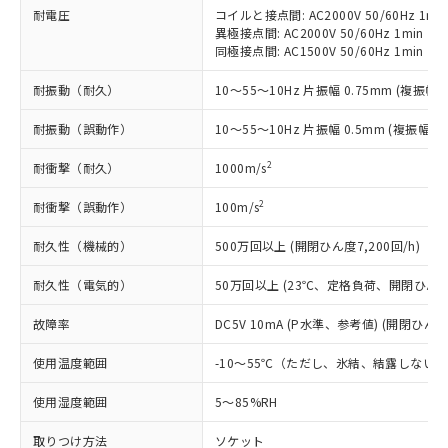
い合わせください。
（以下｢規制貨物等」という）を輸出
耐電圧
コイルと接点間: AC2000V 50/60Hz 1mi
記載している更新日時点での社内デー
*EU RoHS指令（10物質）：
異極接点間: AC2000V 50/60Hz 1min
または国外への提供する場合は、日本
記
タに基づき作成されるものであり、閲
説明
鉛(Pb) 1000ppm以下、 水銀(Hg) 1000ppm以下、 カド
*中国RoHS10物質の基準値 (GB/T26572)：
同極接点間: AC1500V 50/60Hz 1min
国政府の輸出許可(または役務取引許
号
覧された時点での実際の在庫および標
ミウム(Cd) 100ppm以下、
Pb(鉛) :1000ppm、 Hg(水銀) : 1000ppm、 Cd(カドミウ
可)を取得するなどの必要な手続きを
六価クロム(Cr(Ⅵ)) 1000ppm以下、ポリ臭化ビフェニル
ム) : 100ppm、
準価格とは異なる場合があることをご
耐振動（耐久）
10～55～10Hz 片振幅 0.75mm (複振幅 1
類(PBB) 1000ppm以下、ポリ臭化ジフェニルエーテル類
Cr(Ⅵ)(六価クロム) : 1000ppm、 PBBs(ポリ臭化ビフェ
とります。
了承ください。
(PBDE) 1000ppm以下、フタル酸ビス(2-エチルヘキシ
○
一定数以上の在庫あり
ニル類) : 1000ppm、 PBDEs(ポリ臭化ジフェニルエーテ
当社は規制貨物を破棄する場合は、完
ル) (DEHP)(別名：DOP) 1000ppm以下、フタル酸ブチ
正式な納期状況および標準価格はお客
ル類) : 1000ppm、
耐振動（誤動作）
10～55～10Hz 片振幅 0.5mm (複振幅 1
ルベンジル（BBP） 1000ppm以下、フタル酸ジブチル
全に破砕するなど、違法に輸出されな
DBP(フタル酸ジブチル) : 1000ppm、 DIBP(フタル酸ジ
様のお取引先、またはお客様担当のオ
（DBP） 1000ppm以下、フタル酸ジイソブチル
イソブチル) : 1000ppm、 BBP(フタル酸ブチルベンジ
△
一定数には満たないが在庫あり
いよう必要な手段を講じます。
ムロン制御機器販売店・当社販売員に
(DIBP) 1000ppm以下
2
耐衝撃（耐久）
1000m/s
ル) : 1000ppm、
当社は貴社製品を、核兵器、ミサイ
但し、RoHS指令で産業用監視および制御機器に対する
DEHP(フタル酸ビス(2-エチルヘキシル)) : 1000ppm
ご相談ください。
適用除外項目は除く。
ル、化学兵器、生物兵器またはその他
－
在庫なし(最新の在庫状況につ
2
耐衝撃（誤動作）
100m/s
オムロン制御機器販売店や当社販売拠
フタル酸エステル類の４物質については閾値を超える意
武器並びにこれらの製造装置等に一切
いては、お客様のお取引先、ま
図的な使用がないことを確認しています。
点は「
販売ネットワーク
」をご確認
※2 環境保護使用期限
使用いたしません。
耐久性（機械的）
500万回以上 (開閉ひん度7,200回/h)
たはお客様担当のオムロン制御
ください。
当社は、貴社製品を第三者に販売する
機器販売店・当社販売員にご確
在庫状況および標準価格結果を当社の
※2 対応予定月
「ｅ」：有害物質（10物質）のすべてが基
耐久性（電気的）
50万回以上 (23℃、定格負荷、開閉ひん度1,
場合は、上記1、2および3の内容を当
認ください)
事前の承諾なく第三者に漏洩または開
準値以下であることを示します。
該第三者に通知します。また当社は、
示しないようお願いします。
故障率
DC5V 10mA (P水準、参考値) (開閉ひん度6
部品在庫の切り替え状況などにより、予定
「10」：通常の使用状況下において有害物
販売先および販売に係わる関係者が違
マイパーツ機能（部品リスト作成サー
空
受注生産機種、また在庫状況の
月が前後することがあります。
質が外部に漏えいし、環境に深刻な影響を
法に輸出するおそれがある場合は、取
ビス）をご利用いただくには、I-Web
白
情報を公開していない機種
使用温度範囲
-10～55℃（ただし、氷結、結露しない
及ぼさない年数を意味します。
り引きをいたしません。
メンバーズにご登録されている必要が
「－」：未確認です。当社販売部門へお問
あります。
使用湿度範囲
5～85%RH
い合わせください。
お客様が当ウェブサイト上で当社にご
※3 非含有証明書ダウンロード
登録された部品リストについて、当社
取りつけ方法
ソケット