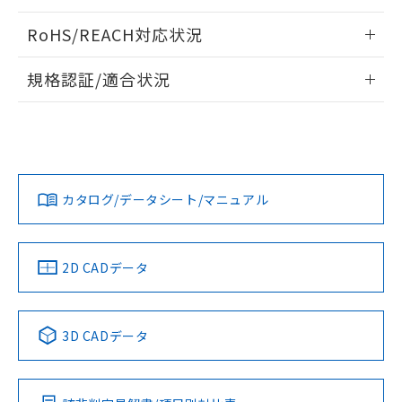
電気的寿命曲線
ログイン/会員登録いただくと、CADデータをダウンロー
RoHS/REACH対応状況
ドすることができます。
情報更新：2026/7/29
規格認証/適合状況
ログイン/会員登録
EU RoHS
注意事項・凡例
UL認証
CSA認証
CEマーキング
No
No
N/A
対応状況
対応予定月
※1
※2
ダウンロードデータをご利用いただく前に、以下を必ずお読
みください。
カタログ/データシート/マニュアル
対応済み
ソフトウェアの使用条件
LR型式承認
DNV型式承認
BV型式承認
KR型式承
（イギリス
（ノルウェー
（フランス
（韓国
船舶規格）
船舶規格）
船舶規格）
船舶規格
中国 RoHS
注意事項・凡例
2D CADデータ
Yes
No
No
No
中国 RoHS表
※1 ※2
3D CADデータ
この製品の規格認証/適合状況ページへ
Pb
Hg
Cd
Cr(VI)
その他の認証はこちらのページからご検索ください