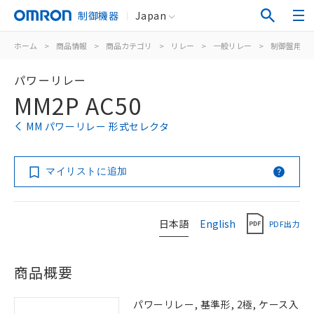
制御機器
Japan
ホーム
>
商品情報
>
商品カテゴリ
>
リレー
>
一般リレー
>
制御盤用
>
パワーリレー
MM2P AC50
MM パワーリレー 形式セレクタ
マイリストに追加
日本語
English
PDF出力
商品概要
パワーリレー, 基準形, 2極, ケース入