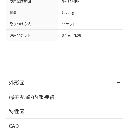
使用湿度範囲
5～85%RH
い合わせください。
お客様が当ウェブサイト上で当社にご
※3 非含有証明書ダウンロード
登録された部品リストについて、当社
質量
約220g
および当社の共同利用者が、当社の製
下記の非含有証明書をダウンロードするこ
品・サービスに関するお客様との取
取りつけ方法
ソケット
とができます。
合意する
キャンセル
引・商談に必要な範囲で利用すること
をご了承ください。
適用ソケット
8PFA/ PL08
EU RoHS指令（10物質）の非含有証明書
※当社の共同利用者とは、
"個人情報
51物質の非含有証明書（当社基準）
の共同利用に関して"
の「1.共同利
※本証明書は発行日時点で非含有を証明す
用者の範囲」に記載されている法人を
るもので、過去に遡って非含有を証明する
指します。
ものではありません。
また、RoHS指令のフタル酸エステル類４
物質の対応では、対応完了までの期間は出
荷製品に未対応品が混在することから備考
外形図
欄に対応日を記載しておりました。
情報更新：2026/05/21
既に当社にて対応品への在庫切替を完了
端子配置/内部接続
していることから、特段のことがない限
り、2022年1月12日より割愛しておりま
外形図
情報更新：2026/05/21
特性図
す。
端子配置/内部接続
情報更新：2026/05/21
CAD