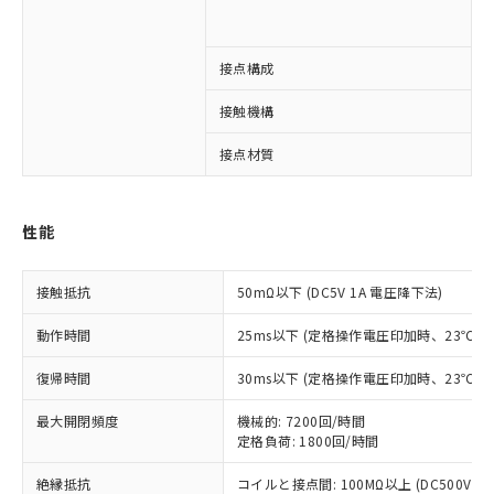
1
接点構成
2
※1 対応状況
接触機構
接点材質
A
対応済み：EU RoHS指令（10物質）の
非含有に対応した製品が提供可能な商品で
す。
対応予定：EU RoHS指令（10物質）の非含
性能
ご利用条件
有に対応した製品に切り替える予定のある
商品です。
接触抵抗
50mΩ以下 (DC5V 1A 電圧降下法)
対応予定なし：EU RoHS指令（10物質）の
以下の条件をお読みいただき、同意のうえ
非含有に非対応の商品で、対応品を出す予
動作時間
25ms以下 (定格操作電圧印加時、23℃
ご利用ください。
定はありません。
調査・確認中：EU RoHS指令（10物質）の
復帰時間
30ms以下 (定格操作電圧印加時、23℃
本サービスは、当社制御機器事業取扱
※1 中国RoHS○×表
非含有の対応状況を調査中または確認中の
商品の当社在庫状況および標準価格
商品です。
最大開閉頻度
機械的: 7200回/時間
(税抜)を提供させていただくもので
「○」：最大均質材料含有率が中国RoHSの
非該当品：ライセンス料など無形物で、有
定格負荷: 1800回/時間
す。
基準値以下であることを示します。
害物質有無と関係のない商品です。
当社制御機器事業取扱商品の中には、
「×」：最大均質材料含有率が中国RoHSの
仕入先様の事情により、非含有部品として
絶縁抵抗
コイルと接点間: 100MΩ以上 (DC500V