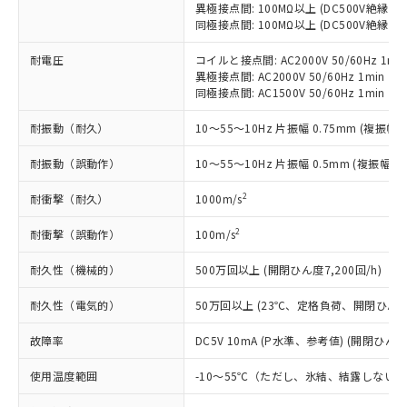
本サービスの対象外となる商品もある
基準値を超えていることを示します。
異極接点間: 100MΩ以上 (DC500V絶縁抵
いたものが、含有品と判明した場合などや
当社は、これら貴社製品のうち、外国
ことをご了承ください。
同極接点間: 100MΩ以上 (DC500V絶縁抵
「－」：未確認です。当社販売部門へお問
むを得ず変更することがあります。
為替および外国貿易法に定める商品
在庫状況および標準価格照会結果は、
い合わせください。
（以下｢規制貨物等」という）を輸出
記載している更新日時点での社内デー
耐電圧
コイルと接点間: AC2000V 50/60Hz 1mi
*EU RoHS指令（10物質）：
または国外への提供する場合は、日本
異極接点間: AC2000V 50/60Hz 1min
記
タに基づき作成されるものであり、閲
説明
鉛(Pb) 1000ppm以下、 水銀(Hg) 1000ppm以下、 カド
*中国RoHS10物質の基準値 (GB/T26572)：
国政府の輸出許可(または役務取引許
同極接点間: AC1500V 50/60Hz 1min
号
覧された時点での実際の在庫および標
ミウム(Cd) 100ppm以下、
Pb(鉛) :1000ppm、 Hg(水銀) : 1000ppm、 Cd(カドミウ
可)を取得するなどの必要な手続きを
六価クロム(Cr(Ⅵ)) 1000ppm以下、ポリ臭化ビフェニル
ム) : 100ppm、
準価格とは異なる場合があることをご
類(PBB) 1000ppm以下、ポリ臭化ジフェニルエーテル類
Cr(Ⅵ)(六価クロム) : 1000ppm、 PBBs(ポリ臭化ビフェ
耐振動（耐久）
10～55～10Hz 片振幅 0.75mm (複振幅 1
とります。
了承ください。
(PBDE) 1000ppm以下、フタル酸ビス(2-エチルヘキシ
○
一定数以上の在庫あり
ニル類) : 1000ppm、 PBDEs(ポリ臭化ジフェニルエーテ
当社は規制貨物を破棄する場合は、完
ル) (DEHP)(別名：DOP) 1000ppm以下、フタル酸ブチ
正式な納期状況および標準価格はお客
ル類) : 1000ppm、
耐振動（誤動作）
10～55～10Hz 片振幅 0.5mm (複振幅 1
ルベンジル（BBP） 1000ppm以下、フタル酸ジブチル
全に破砕するなど、違法に輸出されな
DBP(フタル酸ジブチル) : 1000ppm、 DIBP(フタル酸ジ
様のお取引先、またはお客様担当のオ
（DBP） 1000ppm以下、フタル酸ジイソブチル
イソブチル) : 1000ppm、 BBP(フタル酸ブチルベンジ
△
一定数には満たないが在庫あり
いよう必要な手段を講じます。
ムロン制御機器販売店・当社販売員に
(DIBP) 1000ppm以下
ル) : 1000ppm、
2
耐衝撃（耐久）
1000m/s
当社は貴社製品を、核兵器、ミサイ
但し、RoHS指令で産業用監視および制御機器に対する
DEHP(フタル酸ビス(2-エチルヘキシル)) : 1000ppm
ご相談ください。
適用除外項目は除く。
ル、化学兵器、生物兵器またはその他
－
在庫なし(最新の在庫状況につ
オムロン制御機器販売店や当社販売拠
フタル酸エステル類の４物質については閾値を超える意
2
耐衝撃（誤動作）
100m/s
武器並びにこれらの製造装置等に一切
いては、お客様のお取引先、ま
図的な使用がないことを確認しています。
点は「
販売ネットワーク
」をご確認
※2 環境保護使用期限
使用いたしません。
たはお客様担当のオムロン制御
ください。
耐久性（機械的）
500万回以上 (開閉ひん度7,200回/h)
当社は、貴社製品を第三者に販売する
機器販売店・当社販売員にご確
在庫状況および標準価格結果を当社の
※2 対応予定月
「ｅ」：有害物質（10物質）のすべてが基
場合は、上記1、2および3の内容を当
認ください)
耐久性（電気的）
50万回以上 (23℃、定格負荷、開閉ひん度1,
事前の承諾なく第三者に漏洩または開
準値以下であることを示します。
該第三者に通知します。また当社は、
示しないようお願いします。
部品在庫の切り替え状況などにより、予定
「10」：通常の使用状況下において有害物
販売先および販売に係わる関係者が違
故障率
DC5V 10mA (P水準、参考値) (開閉ひん度6
マイパーツ機能（部品リスト作成サー
空
受注生産機種、また在庫状況の
月が前後することがあります。
質が外部に漏えいし、環境に深刻な影響を
法に輸出するおそれがある場合は、取
ビス）をご利用いただくには、I-Web
白
情報を公開していない機種
及ぼさない年数を意味します。
使用温度範囲
-10～55℃（ただし、氷結、結露しない
り引きをいたしません。
メンバーズにご登録されている必要が
「－」：未確認です。当社販売部門へお問
あります。