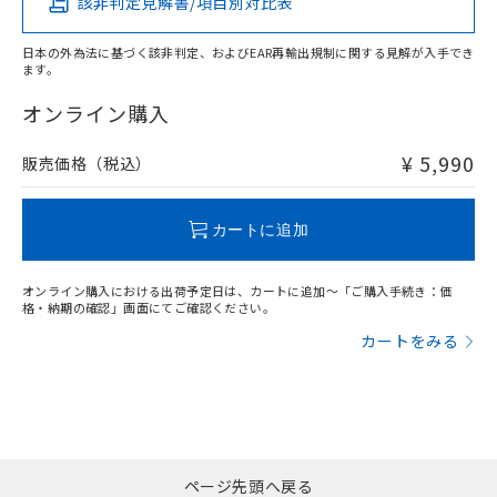
該非判定見解書/項目別対比表
O
O
O
O
日本の外為法に基づく該非判定、およびEAR再輸出規制に関する見解が入手でき
ます。
"対応済み"や非含有の記載がされた商品であっても、流通
在庫等で未対応品が混在する可能性があります。
オンライン購入
非含有品が必要な際は、弊社営業部門もしくは販売店へお
問い合わせください。
¥ 5,990
販売価格（税込）
この製品のRoHS/REACH対応状況ページへ
カートに追加
オンライン購入における出荷予定日は、カートに追加～「ご購入手続き：価
格・納期の確認」画面にてご確認ください。
カートをみる
ページ先頭へ戻る