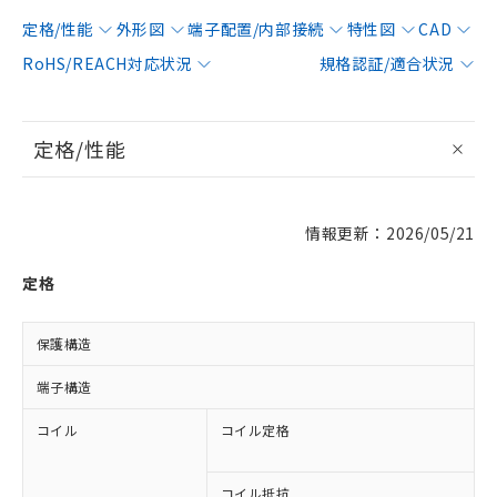
定格/性能
外形図
端子配置/内部接続
特性図
CAD
RoHS/REACH対応状況
規格認証/適合状況
定格/性能
情報更新：2026/05/21
定格
保護構造
端子構造
コイル
コイル定格
A
A
コイル抵抗
8