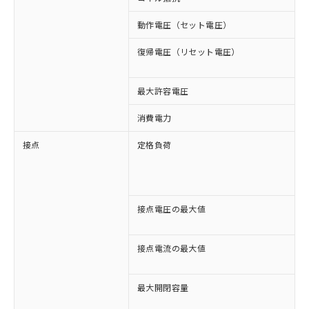
動作電圧（セット電圧）
復帰電圧（リセット電圧）
2
3
最大許容電圧
消費電力
接点
定格負荷
A
A
D
D
接点電圧の最大値
A
D
接点電流の最大値
A
D
最大開閉容量
1
1