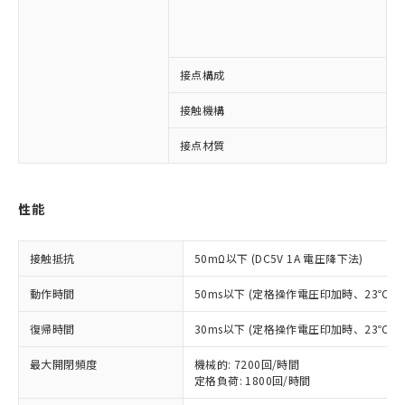
1
1
接点構成
2
※1 対応状況
接触機構
対応済み：EU RoHS指令（10物質）の
非含有に対応した製品が提供可能な商品で
接点材質
A
す。
対応予定：EU RoHS指令（10物質）の非含
ご利用条件
有に対応した製品に切り替える予定のある
性能
商品です。
対応予定なし：EU RoHS指令（10物質）の
以下の条件をお読みいただき、同意のうえ
非含有に非対応の商品で、対応品を出す予
接触抵抗
50mΩ以下 (DC5V 1A 電圧降下法)
ご利用ください。
定はありません。
調査・確認中：EU RoHS指令（10物質）の
動作時間
50ms以下 (定格操作電圧印加時、23℃
本サービスは、当社制御機器事業取扱
※1 中国RoHS○×表
非含有の対応状況を調査中または確認中の
商品の当社在庫状況および標準価格
復帰時間
30ms以下 (定格操作電圧印加時、23℃
商品です。
(税抜)を提供させていただくもので
「○」：最大均質材料含有率が中国RoHSの
非該当品：ライセンス料など無形物で、有
す。
最大開閉頻度
機械的: 7200回/時間
基準値以下であることを示します。
害物質有無と関係のない商品です。
当社制御機器事業取扱商品の中には、
定格負荷: 1800回/時間
「×」：最大均質材料含有率が中国RoHSの
仕入先様の事情により、非含有部品として
本サービスの対象外となる商品もある