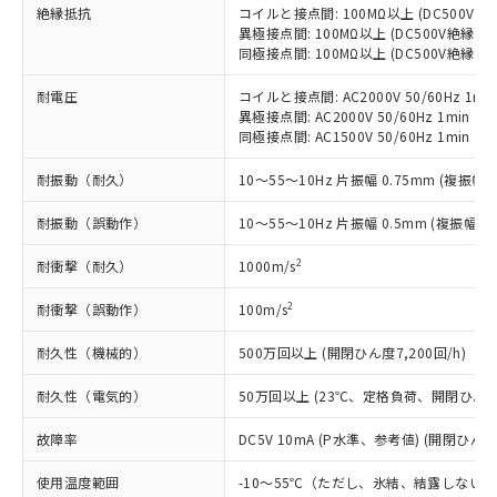
基準値を超えていることを示します。
いたものが、含有品と判明した場合などや
当社は、これら貴社製品のうち、外国
絶縁抵抗
コイルと接点間: 100MΩ以上 (DC500V
ことをご了承ください。
「－」：未確認です。当社販売部門へお問
むを得ず変更することがあります。
為替および外国貿易法に定める商品
異極接点間: 100MΩ以上 (DC500V絶縁抵
在庫状況および標準価格照会結果は、
い合わせください。
同極接点間: 100MΩ以上 (DC500V絶縁抵
（以下｢規制貨物等」という）を輸出
記載している更新日時点での社内デー
*EU RoHS指令（10物質）：
または国外への提供する場合は、日本
記
タに基づき作成されるものであり、閲
説明
鉛(Pb) 1000ppm以下、 水銀(Hg) 1000ppm以下、 カド
*中国RoHS10物質の基準値 (GB/T26572)：
耐電圧
コイルと接点間: AC2000V 50/60Hz 1mi
国政府の輸出許可(または役務取引許
号
覧された時点での実際の在庫および標
ミウム(Cd) 100ppm以下、
Pb(鉛) :1000ppm、 Hg(水銀) : 1000ppm、 Cd(カドミウ
異極接点間: AC2000V 50/60Hz 1min
可)を取得するなどの必要な手続きを
六価クロム(Cr(Ⅵ)) 1000ppm以下、ポリ臭化ビフェニル
ム) : 100ppm、
準価格とは異なる場合があることをご
同極接点間: AC1500V 50/60Hz 1min
類(PBB) 1000ppm以下、ポリ臭化ジフェニルエーテル類
Cr(Ⅵ)(六価クロム) : 1000ppm、 PBBs(ポリ臭化ビフェ
とります。
了承ください。
(PBDE) 1000ppm以下、フタル酸ビス(2-エチルヘキシ
○
一定数以上の在庫あり
ニル類) : 1000ppm、 PBDEs(ポリ臭化ジフェニルエーテ
当社は規制貨物を破棄する場合は、完
ル) (DEHP)(別名：DOP) 1000ppm以下、フタル酸ブチ
正式な納期状況および標準価格はお客
ル類) : 1000ppm、
耐振動（耐久）
10～55～10Hz 片振幅 0.75mm (複振幅 1
ルベンジル（BBP） 1000ppm以下、フタル酸ジブチル
全に破砕するなど、違法に輸出されな
DBP(フタル酸ジブチル) : 1000ppm、 DIBP(フタル酸ジ
様のお取引先、またはお客様担当のオ
（DBP） 1000ppm以下、フタル酸ジイソブチル
イソブチル) : 1000ppm、 BBP(フタル酸ブチルベンジ
△
一定数には満たないが在庫あり
いよう必要な手段を講じます。
耐振動（誤動作）
10～55～10Hz 片振幅 0.5mm (複振幅 1
ムロン制御機器販売店・当社販売員に
(DIBP) 1000ppm以下
ル) : 1000ppm、
当社は貴社製品を、核兵器、ミサイ
但し、RoHS指令で産業用監視および制御機器に対する
DEHP(フタル酸ビス(2-エチルヘキシル)) : 1000ppm
ご相談ください。
適用除外項目は除く。
ル、化学兵器、生物兵器またはその他
2
耐衝撃（耐久）
1000m/s
－
在庫なし(最新の在庫状況につ
オムロン制御機器販売店や当社販売拠
フタル酸エステル類の４物質については閾値を超える意
武器並びにこれらの製造装置等に一切
いては、お客様のお取引先、ま
図的な使用がないことを確認しています。
点は「
販売ネットワーク
」をご確認
※2 環境保護使用期限
2
耐衝撃（誤動作）
100m/s
使用いたしません。
たはお客様担当のオムロン制御
ください。
当社は、貴社製品を第三者に販売する
機器販売店・当社販売員にご確
在庫状況および標準価格結果を当社の
※2 対応予定月
耐久性（機械的）
500万回以上 (開閉ひん度7,200回/h)
「ｅ」：有害物質（10物質）のすべてが基
場合は、上記1、2および3の内容を当
認ください)
事前の承諾なく第三者に漏洩または開
準値以下であることを示します。
該第三者に通知します。また当社は、
示しないようお願いします。
耐久性（電気的）
50万回以上 (23℃、定格負荷、開閉ひん度1,
部品在庫の切り替え状況などにより、予定
「10」：通常の使用状況下において有害物
販売先および販売に係わる関係者が違
マイパーツ機能（部品リスト作成サー
空
受注生産機種、また在庫状況の
月が前後することがあります。
質が外部に漏えいし、環境に深刻な影響を
法に輸出するおそれがある場合は、取
ビス）をご利用いただくには、I-Web
白
情報を公開していない機種
故障率
DC5V 10mA (P水準、参考値) (開閉ひん度6
及ぼさない年数を意味します。
り引きをいたしません。
メンバーズにご登録されている必要が
「－」：未確認です。当社販売部門へお問
あります。
使用温度範囲
-10～55℃（ただし、氷結、結露しない
い合わせください。