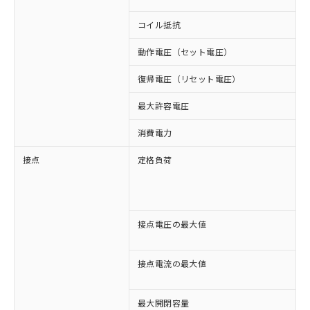
コイル抵抗
5
動作電圧（セット電圧）
復帰電圧（リセット電圧）
最大許容電圧
消費電力
接点
定格負荷
A
A
D
D
接点電圧の最大値
A
D
接点電流の最大値
A
D
最大開閉容量
1