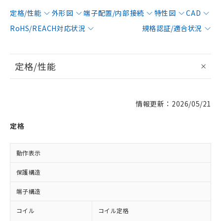
定格/性能
外形図
端子配置/内部接続
特性図
CAD
RoHS/REACH対応状況
規格認証/適合状況
定格/性能
情報更新：2026/05/21
定格
動作表示
保護構造
端子構造
コイル
コイル定格
D
D