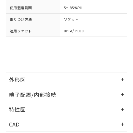
お客様が当ウェブサイト上で当社にご
※3 非含有証明書ダウンロード
使用湿度範囲
5～85%RH
登録された部品リストについて、当社
および当社の共同利用者が、当社の製
下記の非含有証明書をダウンロードするこ
取りつけ方法
ソケット
品・サービスに関するお客様との取
とができます。
合意する
キャンセル
引・商談に必要な範囲で利用すること
適用ソケット
8PFA/ PL08
をご了承ください。
EU RoHS指令（10物質）の非含有証明書
※当社の共同利用者とは、
"個人情報
51物質の非含有証明書（当社基準）
の共同利用に関して"
の「1.共同利
※本証明書は発行日時点で非含有を証明す
用者の範囲」に記載されている法人を
るもので、過去に遡って非含有を証明する
指します。
ものではありません。
また、RoHS指令のフタル酸エステル類４
物質の対応では、対応完了までの期間は出
外形図
荷製品に未対応品が混在することから備考
欄に対応日を記載しておりました。
情報更新：2026/05/21
既に当社にて対応品への在庫切替を完了
端子配置/内部接続
していることから、特段のことがない限
外形図
情報更新：2026/05/21
り、2022年1月12日より割愛しておりま
特性図
す。
端子配置/内部接続
情報更新：2026/05/21
CAD