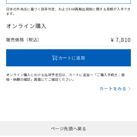
日本の外為法に基づく該非判定、およびEAR再輸出規制に関する見解が入手でき
ます。
"対応済み"や非含有の記載がされた商品であっても、流通
在庫等で未対応品が混在する可能性があります。
オンライン購入
非含有品が必要な際は、弊社営業部門もしくは販売店へお
問い合わせください。
¥ 7,810
販売価格（税込）
この製品のRoHS/REACH対応状況ページへ
カートに追加
オンライン購入における出荷予定日は、カートに追加～「ご購入手続き：価
格・納期の確認」画面にてご確認ください。
カートをみる
ページ先頭へ戻る