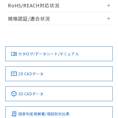
電気的寿命曲線
ログイン/会員登録いただくと、CADデータをダウンロー
RoHS/REACH対応状況
ドすることができます。
情報更新：2026/7/29
規格認証/適合状況
ログイン/会員登録
EU RoHS
注意事項・凡例
UL認証
CSA認証
CEマーキング
No
No
N/A
対応状況
対応予定月
※1
※2
ダウンロードデータをご利用いただく前に、以下を必ずお読
みください。
カタログ/データシート/マニュアル
対応済み
ソフトウェアの使用条件
LR型式承認
DNV型式承認
BV型式承認
KR型式承
（イギリス
（ノルウェー
（フランス
（韓国
船舶規格）
船舶規格）
船舶規格）
船舶規格
中国 RoHS
注意事項・凡例
2D CADデータ
No
No
No
No
中国 RoHS表
※1 ※2
3D CADデータ
この製品の規格認証/適合状況ページへ
Pb
Hg
Cd
Cr(VI)
その他の認証はこちらのページからご検索ください
該非判定見解書/項目別対比表
O
O
O
O