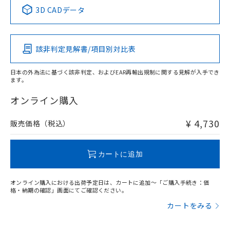
中国 RoHS表
※1 ※2
3D CADデータ
この製品の規格認証/適合状況ページへ
Pb
Hg
Cd
Cr(VI)
その他の認証はこちらのページからご検索ください
該非判定見解書/項目別対比表
O
O
O
O
日本の外為法に基づく該非判定、およびEAR再輸出規制に関する見解が入手でき
ます。
"対応済み"や非含有の記載がされた商品であっても、流通
在庫等で未対応品が混在する可能性があります。
オンライン購入
非含有品が必要な際は、弊社営業部門もしくは販売店へお
問い合わせください。
¥ 4,730
販売価格（税込）
この製品のRoHS/REACH対応状況ページへ
カートに追加
オンライン購入における出荷予定日は、カートに追加～「ご購入手続き：価
格・納期の確認」画面にてご確認ください。
カートをみる