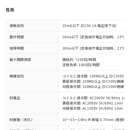
す。
対応予定：EU RoHS指令（10物質）の非含
性能
ご利用条件
有に対応した製品に切り替える予定のある
商品です。
接触抵抗
25mΩ以下 (DC5V 1A 電圧降下法)
対応予定なし：EU RoHS指令（10物質）の
以下の条件をお読みいただき、同意のうえ
非含有に非対応の商品で、対応品を出す予
動作時間
50ms以下 (定格操作電圧印加時、23℃
ご利用ください。
定はありません。
調査・確認中：EU RoHS指令（10物質）の
復帰時間
本サービスは、当社制御機器事業取扱
30ms以下 (定格操作電圧印加時、23℃
※1 中国RoHS○×表
非含有の対応状況を調査中または確認中の
商品の当社在庫状況および標準価格
商品です。
最大開閉頻度
機械的: 7200回/時間
(税抜)を提供させていただくもので
「○」：最大均質材料含有率が中国RoHSの
非該当品：ライセンス料など無形物で、有
定格負荷: 1800回/時間
す。
基準値以下であることを示します。
害物質有無と関係のない商品です。
当社制御機器事業取扱商品の中には、
「×」：最大均質材料含有率が中国RoHSの
仕入先様の事情により、非含有部品として
絶縁抵抗
コイルと接点間: 100MΩ以上 (DC500V
本サービスの対象外となる商品もある
基準値を超えていることを示します。
異極接点間: 100MΩ以上 (DC500V絶縁抵
いたものが、含有品と判明した場合などや
当社は、これら貴社製品のうち、外国
ことをご了承ください。
同極接点間: 100MΩ以上 (DC500V絶縁抵
「－」：未確認です。当社販売部門へお問
むを得ず変更することがあります。
為替および外国貿易法に定める商品
在庫状況および標準価格照会結果は、
い合わせください。
（以下｢規制貨物等」という）を輸出
記載している更新日時点での社内デー
耐電圧
コイルと接点間: AC2000V 50/60Hz 1mi
*EU RoHS指令（10物質）：
または国外への提供する場合は、日本
記
タに基づき作成されるものであり、閲
説明
異極接点間: AC2000V 50/60Hz 1min
鉛(Pb) 1000ppm以下、 水銀(Hg) 1000ppm以下、 カド
*中国RoHS10物質の基準値 (GB/T26572)：
国政府の輸出許可(または役務取引許
同極接点間: AC1500V 50/60Hz 1min
号
覧された時点での実際の在庫および標
ミウム(Cd) 100ppm以下、
Pb(鉛) :1000ppm、 Hg(水銀) : 1000ppm、 Cd(カドミウ
可)を取得するなどの必要な手続きを
六価クロム(Cr(Ⅵ)) 1000ppm以下、ポリ臭化ビフェニル
ム) : 100ppm、
準価格とは異なる場合があることをご
類(PBB) 1000ppm以下、ポリ臭化ジフェニルエーテル類
Cr(Ⅵ)(六価クロム) : 1000ppm、 PBBs(ポリ臭化ビフェ
耐振動（耐久）
とります。
10～55～10Hz 片振幅 0.75mm (複振幅 1
了承ください。
(PBDE) 1000ppm以下、フタル酸ビス(2-エチルヘキシ
○
一定数以上の在庫あり
ニル類) : 1000ppm、 PBDEs(ポリ臭化ジフェニルエーテ
当社は規制貨物を破棄する場合は、完
ル) (DEHP)(別名：DOP) 1000ppm以下、フタル酸ブチ
正式な納期状況および標準価格はお客
ル類) : 1000ppm、