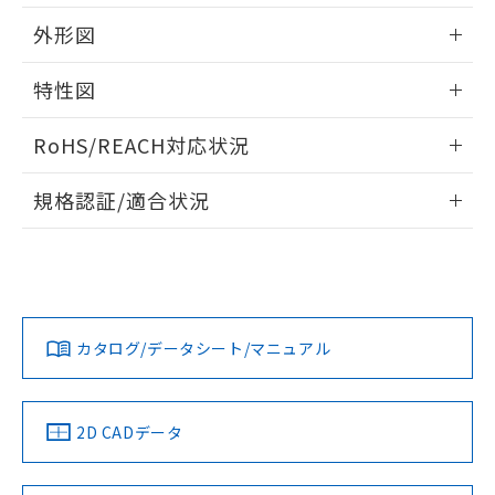
用者の範囲」に記載されている法人を
るもので、過去に遡って非含有を証明する
指します。
外形図
ものではありません。
また、RoHS指令のフタル酸エステル類４
情報更新：2026/05/21
特性図
物質の対応では、対応完了までの期間は出
荷製品に未対応品が混在することから備考
外形図
情報更新：2026/05/21
欄に対応日を記載しておりました。
RoHS/REACH対応状況
既に当社にて対応品への在庫切替を完了
電気的寿命曲線
していることから、特段のことがない限
情報更新：2026/7/29
規格認証/適合状況
り、2022年1月12日より割愛しておりま
す。
EU RoHS
注意事項・凡例
UL認証
CSA認証
CEマーキング
No
No
No
対応状況
対応予定月
※1
※2
カタログ/データシート/マニュアル
対応済み
LR型式承認
DNV型式承認
BV型式承認
KR型式承
（イギリス
（ノルウェー
（フランス
（韓国
船舶規格）
船舶規格）
船舶規格）
船舶規格
中国 RoHS
注意事項・凡例
2D CADデータ
Yes
No
No
No