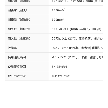
耐振動（誤動作）
10～55～10Hz 片振幅 0.5mm (複振幅 1
ルベンジル（BBP） 1000ppm以下、フタル酸ジブチル
全に破砕するなど、違法に輸出されな
DBP(フタル酸ジブチル) : 1000ppm、 DIBP(フタル酸ジ
様のお取引先、またはお客様担当のオ
（DBP） 1000ppm以下、フタル酸ジイソブチル
イソブチル) : 1000ppm、 BBP(フタル酸ブチルベンジ
△
一定数には満たないが在庫あり
いよう必要な手段を講じます。
ムロン制御機器販売店・当社販売員に
(DIBP) 1000ppm以下
ル) : 1000ppm、
2
耐衝撃（耐久）
1000m/s
当社は貴社製品を、核兵器、ミサイ
但し、RoHS指令で産業用監視および制御機器に対する
DEHP(フタル酸ビス(2-エチルヘキシル)) : 1000ppm
ご相談ください。
適用除外項目は除く。
ル、化学兵器、生物兵器またはその他
－
在庫なし(最新の在庫状況につ
オムロン制御機器販売店や当社販売拠
フタル酸エステル類の４物質については閾値を超える意
2
耐衝撃（誤動作）
100m/s
武器並びにこれらの製造装置等に一切
いては、お客様のお取引先、ま
図的な使用がないことを確認しています。
点は「
販売ネットワーク
」をご確認
※2 環境保護使用期限
使用いたしません。
たはお客様担当のオムロン制御
ください。
耐久性（機械的）
500万回以上 (開閉ひん度7,200回/h)
当社は、貴社製品を第三者に販売する
機器販売店・当社販売員にご確
在庫状況および標準価格結果を当社の
※2 対応予定月
「ｅ」：有害物質（10物質）のすべてが基
場合は、上記1、2および3の内容を当
認ください)
耐久性（電気的）
事前の承諾なく第三者に漏洩または開
50万回以上 (23℃、定格負荷、開閉ひん度1,
準値以下であることを示します。
該第三者に通知します。また当社は、
示しないようお願いします。
部品在庫の切り替え状況などにより、予定
「10」：通常の使用状況下において有害物
販売先および販売に係わる関係者が違
故障率
DC5V 10mA (P水準、参考値) (開閉ひん度6
マイパーツ機能（部品リスト作成サー
空
受注生産機種、また在庫状況の
月が前後することがあります。
質が外部に漏えいし、環境に深刻な影響を
法に輸出するおそれがある場合は、取
ビス）をご利用いただくには、I-Web
白
情報を公開していない機種
及ぼさない年数を意味します。
使用温度範囲
り引きをいたしません。
-10～55℃（ただし、氷結、結露しない
メンバーズにご登録されている必要が
「－」：未確認です。当社販売部門へお問
あります。
使用湿度範囲
い合わせください。
5～85%RH
お客様が当ウェブサイト上で当社にご
※3 非含有証明書ダウンロード
登録された部品リストについて、当社
取りつけ方法
ねじ取りつけ
および当社の共同利用者が、当社の製
下記の非含有証明書をダウンロードするこ
品・サービスに関するお客様との取
とができます。
合意する
キャンセル
引・商談に必要な範囲で利用すること
をご了承ください。
EU RoHS指令（10物質）の非含有証明書
※当社の共同利用者とは、
"個人情報
51物質の非含有証明書（当社基準）
の共同利用に関して"
の「1.共同利
※本証明書は発行日時点で非含有を証明す