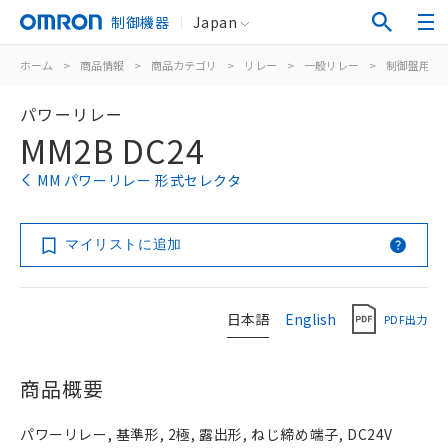
制御機器
Japan
ホーム
>
商品情報
>
商品カテゴリ
>
リレー
>
一般リレー
>
制御盤用
>
パワーリレー
MM2B DC24
MM パワーリレー 形式セレクタ
マイリストに追加
日本語
English
PDF出力
商品概要
パワーリレー, 基準形, 2極, 露出形, ねじ締め端子, DC24V