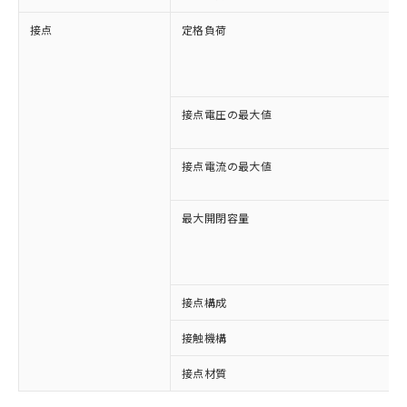
接点
定格負荷
接点電圧の最大値
接点電流の最大値
最大開閉容量
接点構成
※1 対応状況
接触機構
接点材質
対応済み：EU RoHS指令（10物質）の
非含有に対応した製品が提供可能な商品で