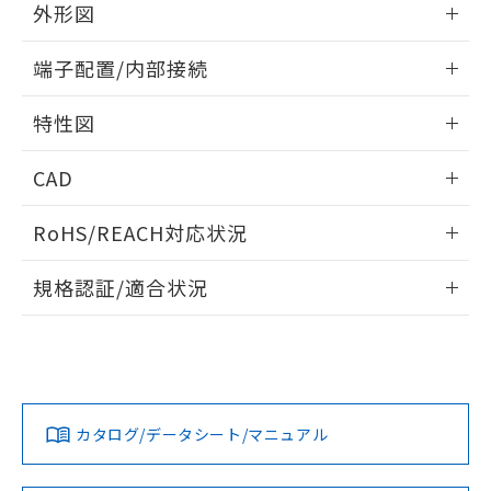
り、2022年1月12日より割愛しておりま
外形図
す。
情報更新：2024/07/25
端子配置/内部接続
外形図
情報更新：2024/07/25
特性図
端子配置/内部接続
情報更新：2024/07/25
CAD
電気的寿命曲線
ログイン/会員登録いただくと、CADデータをダウンロー
RoHS/REACH対応状況
ドすることができます。
情報更新：2026/7/29
規格認証/適合状況
ログイン/会員登録
EU RoHS
注意事項・凡例
UL認証
CSA認証
CEマーキング
No
No
No
対応状況
対応予定月
※1
※2
ダウンロードデータをご利用いただく前に、以下を必ずお読
みください。
カタログ/データシート/マニュアル
対応済み
ソフトウェアの使用条件
LR型式承認
DNV型式承認
BV型式承認
KR型式承
（イギリス
（ノルウェー
（フランス
（韓国