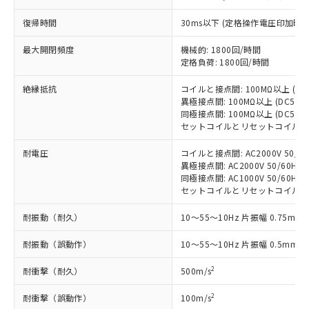
商品の当社在庫状況および標準価格
商品です。
(税抜)を提供させていただくもので
「○」：最大均質材料含有率が中国RoHSの
復帰時間
30ms以下 (定格操作電圧印加時
非該当品：ライセンス料など無形物で、有
す。
基準値以下であることを示します。
害物質有無と関係のない商品です。
当社制御機器事業取扱商品の中には、
最大開閉頻度
機械的: 1800回/時間
「×」：最大均質材料含有率が中国RoHSの
仕入先様の事情により、非含有部品として
本サービスの対象外となる商品もある
定格負荷: 1800回/時間
基準値を超えていることを示します。
いたものが、含有品と判明した場合などや
当社は、これら貴社製品のうち、外国
ことをご了承ください。
「－」：未確認です。当社販売部門へお問
むを得ず変更することがあります。
為替および外国貿易法に定める商品
絶縁抵抗
コイルと接点間: 100MΩ以上 (D
在庫状況および標準価格照会結果は、
い合わせください。
（以下｢規制貨物等」という）を輸出
異極接点間: 100MΩ以上 (DC50
記載している更新日時点での社内デー
*EU RoHS指令（10物質）：
同極接点間: 100MΩ以上 (DC50
または国外への提供する場合は、日本
記
タに基づき作成されるものであり、閲
説明
鉛(Pb) 1000ppm以下、 水銀(Hg) 1000ppm以下、 カド
*中国RoHS10物質の基準値 (GB/T26572)：
セットコイルとリセットコイル間: 1
国政府の輸出許可(または役務取引許
号
覧された時点での実際の在庫および標
ミウム(Cd) 100ppm以下、
Pb(鉛) :1000ppm、 Hg(水銀) : 1000ppm、 Cd(カドミウ
可)を取得するなどの必要な手続きを
六価クロム(Cr(Ⅵ)) 1000ppm以下、ポリ臭化ビフェニル
ム) : 100ppm、
準価格とは異なる場合があることをご
耐電圧
コイルと接点間: AC2000V 50/60H
類(PBB) 1000ppm以下、ポリ臭化ジフェニルエーテル類
Cr(Ⅵ)(六価クロム) : 1000ppm、 PBBs(ポリ臭化ビフェ
とります。
了承ください。
(PBDE) 1000ppm以下、フタル酸ビス(2-エチルヘキシ
異極接点間: AC2000V 50/60Hz 1
○
一定数以上の在庫あり
ニル類) : 1000ppm、 PBDEs(ポリ臭化ジフェニルエーテ
当社は規制貨物を破棄する場合は、完
ル) (DEHP)(別名：DOP) 1000ppm以下、フタル酸ブチ
正式な納期状況および標準価格はお客
ル類) : 1000ppm、
同極接点間: AC1000V 50/60Hz 1
ルベンジル（BBP） 1000ppm以下、フタル酸ジブチル
全に破砕するなど、違法に輸出されな
DBP(フタル酸ジブチル) : 1000ppm、 DIBP(フタル酸ジ
セットコイルとリセットコイル間: AC1
様のお取引先、またはお客様担当のオ
（DBP） 1000ppm以下、フタル酸ジイソブチル
イソブチル) : 1000ppm、 BBP(フタル酸ブチルベンジ
△
一定数には満たないが在庫あり
いよう必要な手段を講じます。
ムロン制御機器販売店・当社販売員に
(DIBP) 1000ppm以下
ル) : 1000ppm、
当社は貴社製品を、核兵器、ミサイ
但し、RoHS指令で産業用監視および制御機器に対する
耐振動（耐久）
10～55～10Hz 片振幅 0.75mm 
DEHP(フタル酸ビス(2-エチルヘキシル)) : 1000ppm
ご相談ください。
適用除外項目は除く。
ル、化学兵器、生物兵器またはその他
－
在庫なし(最新の在庫状況につ
オムロン制御機器販売店や当社販売拠
フタル酸エステル類の４物質については閾値を超える意
耐振動（誤動作）
10～55～10Hz 片振幅 0.5mm (
武器並びにこれらの製造装置等に一切
いては、お客様のお取引先、ま
図的な使用がないことを確認しています。
点は「
販売ネットワーク
」をご確認
※2 環境保護使用期限
使用いたしません。
たはお客様担当のオムロン制御
ください。
2
耐衝撃（耐久）
500m/s
当社は、貴社製品を第三者に販売する
機器販売店・当社販売員にご確
在庫状況および標準価格結果を当社の
※2 対応予定月
「ｅ」：有害物質（10物質）のすべてが基
場合は、上記1、2および3の内容を当
認ください)
事前の承諾なく第三者に漏洩または開
2
耐衝撃（誤動作）
100m/s
準値以下であることを示します。
該第三者に通知します。また当社は、
示しないようお願いします。