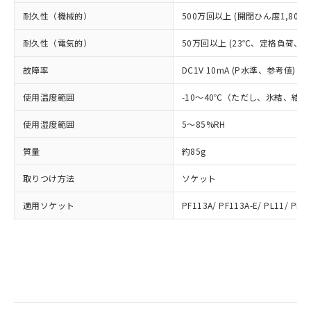
部品在庫の切り替え状況などにより、予定
「10」：通常の使用状況下において有害物
販売先および販売に係わる関係者が違
マイパーツ機能（部品リスト作成サー
空
受注生産機種、また在庫状況の
耐久性（機械的）
500万回以上 (開閉ひん度1,800回
月が前後することがあります。
質が外部に漏えいし、環境に深刻な影響を
法に輸出するおそれがある場合は、取
ビス）をご利用いただくには、I-Web
白
情報を公開していない機種
及ぼさない年数を意味します。
り引きをいたしません。
メンバーズにご登録されている必要が
耐久性（電気的）
50万回以上 (23℃、定格負荷、開閉
「－」：未確認です。当社販売部門へお問
あります。
い合わせください。
故障率
DC1V 10mA (P水準、参考値) (
お客様が当ウェブサイト上で当社にご
※3 非含有証明書ダウンロード
登録された部品リストについて、当社
使用温度範囲
-10～40℃（ただし、氷結、結
および当社の共同利用者が、当社の製
下記の非含有証明書をダウンロードするこ
品・サービスに関するお客様との取
とができます。
使用湿度範囲
5～85%RH
合意する
キャンセル
引・商談に必要な範囲で利用すること
をご了承ください。
質量
約85g
EU RoHS指令（10物質）の非含有証明書
※当社の共同利用者とは、
"個人情報
51物質の非含有証明書（当社基準）
の共同利用に関して"
の「1.共同利
取りつけ方法
ソケット
※本証明書は発行日時点で非含有を証明す
用者の範囲」に記載されている法人を
るもので、過去に遡って非含有を証明する
指します。
適用ソケット
PF113A/ PF113A-E/ PL11/ PL11
ものではありません。
また、RoHS指令のフタル酸エステル類４
物質の対応では、対応完了までの期間は出
荷製品に未対応品が混在することから備考
欄に対応日を記載しておりました。
既に当社にて対応品への在庫切替を完了
していることから、特段のことがない限