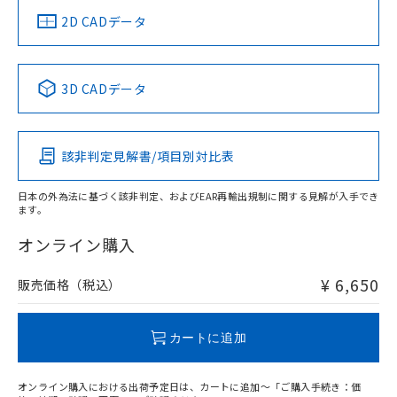
船舶規格）
船舶規格）
船舶規格）
船舶規格
中国 RoHS
注意事項・凡例
2D CADデータ
No
No
No
No
中国 RoHS表
※1 ※2
3D CADデータ
この製品の規格認証/適合状況ページへ
Pb
Hg
Cd
Cr(VI)
その他の認証はこちらのページからご検索ください
開閉容量
該非判定見解書/項目別対比表
X
O
O
O
日本の外為法に基づく該非判定、およびEAR再輸出規制に関する見解が入手でき
ます。
"対応済み"や非含有の記載がされた商品であっても、流通
在庫等で未対応品が混在する可能性があります。
オンライン購入
非含有品が必要な際は、弊社営業部門もしくは販売店へお
問い合わせください。
¥ 6,650
販売価格（税込）
この製品のRoHS/REACH対応状況ページへ
カートに追加
オンライン購入における出荷予定日は、カートに追加～「ご購入手続き：価