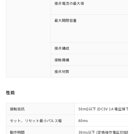
接点電流の最大値
最大開閉容量
接点構成
※1 対応状況
接触機構
対応済み：EU RoHS指令（10物質）の
接点材質
非含有に対応した製品が提供可能な商品で
す。
対応予定：EU RoHS指令（10物質）の非含
性能
ご利用条件
有に対応した製品に切り替える予定のある
商品です。
対応予定なし：EU RoHS指令（10物質）の
接触抵抗
50mΩ以下 (DC5V 1A 電圧降下法
以下の条件をお読みいただき、同意のうえ
非含有に非対応の商品で、対応品を出す予
ご利用ください。
定はありません。
セット、リセット最小パルス幅
60ms
調査・確認中：EU RoHS指令（10物質）の
本サービスは、当社制御機器事業取扱
※1 中国RoHS○×表
非含有の対応状況を調査中または確認中の
動作時間
30ms以下 (定格操作電圧印加時