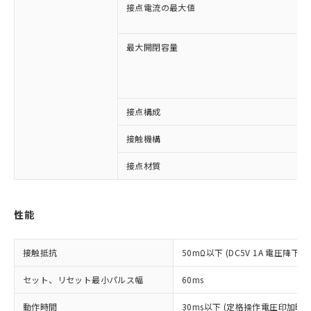
接点電流の最大値
最大開閉容量
接点構成
※1 対応状況
接触機構
対応済み：EU RoHS指令（10物質）の
接点材質
非含有に対応した製品が提供可能な商品で
す。
対応予定：EU RoHS指令（10物質）の非含
性能
ご利用条件
有に対応した製品に切り替える予定のある
商品です。
対応予定なし：EU RoHS指令（10物質）の
接触抵抗
50mΩ以下 (DC5V 1A 電圧降下法
以下の条件をお読みいただき、同意のうえ
非含有に非対応の商品で、対応品を出す予
ご利用ください。
定はありません。
セット、リセット最小パルス幅
60ms
調査・確認中：EU RoHS指令（10物質）の
本サービスは、当社制御機器事業取扱
※1 中国RoHS○×表
非含有の対応状況を調査中または確認中の
動作時間
30ms以下 (定格操作電圧印加時