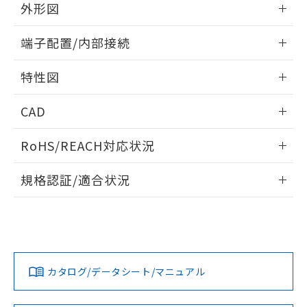
り、2022年1月12日より割愛しておりま
外形図
す。
情報更新：2024/07/25
端子配置/内部接続
外形図
情報更新：2024/07/25
特性図
端子配置/内部接続
情報更新：2024/07/25
CAD
電気的寿命曲線
ログイン/会員登録いただくと、CADデータをダウンロー
RoHS/REACH対応状況
ドすることができます。
情報更新：2026/7/29
規格認証/適合状況
ログイン/会員登録
EU RoHS
注意事項・凡例
UL認証
CSA認証
CEマーキング
No
No
No
対応状況
対応予定月
※1
※2
ダウンロードデータをご利用いただく前に、以下を必ずお読
みください。
カタログ/データシート/マニュアル
対応済み
ソフトウェアの使用条件
LR型式承認
DNV型式承認
BV型式承認
KR型式承
（イギリス
（ノルウェー
（フランス
（韓国