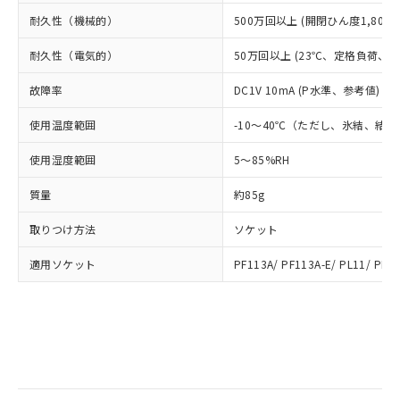
部品在庫の切り替え状況などにより、予定
「10」：通常の使用状況下において有害物
販売先および販売に係わる関係者が違
マイパーツ機能（部品リスト作成サー
空
受注生産機種、また在庫状況の
耐久性（機械的）
500万回以上 (開閉ひん度1,800回
月が前後することがあります。
質が外部に漏えいし、環境に深刻な影響を
法に輸出するおそれがある場合は、取
ビス）をご利用いただくには、I-Web
白
情報を公開していない機種
及ぼさない年数を意味します。
り引きをいたしません。
メンバーズにご登録されている必要が
耐久性（電気的）
50万回以上 (23℃、定格負荷、開閉
「－」：未確認です。当社販売部門へお問
あります。
い合わせください。
故障率
DC1V 10mA (P水準、参考値) (
お客様が当ウェブサイト上で当社にご
※3 非含有証明書ダウンロード
登録された部品リストについて、当社
使用温度範囲
-10～40℃（ただし、氷結、結
および当社の共同利用者が、当社の製
下記の非含有証明書をダウンロードするこ
品・サービスに関するお客様との取
とができます。
使用湿度範囲
5～85%RH
合意する
キャンセル
引・商談に必要な範囲で利用すること
をご了承ください。
質量
約85g
EU RoHS指令（10物質）の非含有証明書
※当社の共同利用者とは、
"個人情報
51物質の非含有証明書（当社基準）
の共同利用に関して"
の「1.共同利
取りつけ方法
ソケット
※本証明書は発行日時点で非含有を証明す
用者の範囲」に記載されている法人を
るもので、過去に遡って非含有を証明する
指します。
適用ソケット
PF113A/ PF113A-E/ PL11/ PL11
ものではありません。
また、RoHS指令のフタル酸エステル類４
物質の対応では、対応完了までの期間は出
荷製品に未対応品が混在することから備考
欄に対応日を記載しておりました。
既に当社にて対応品への在庫切替を完了
していることから、特段のことがない限