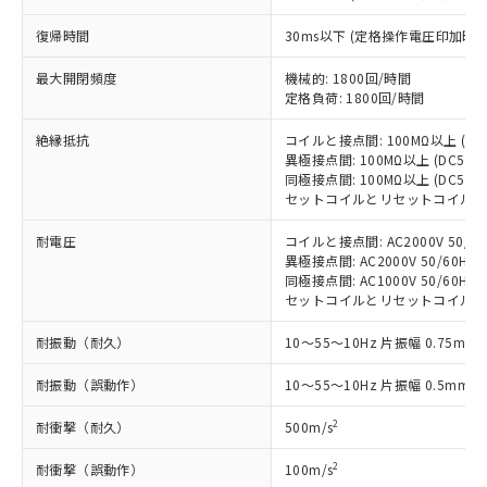
商品の当社在庫状況および標準価格
商品です。
(税抜)を提供させていただくもので
「○」：最大均質材料含有率が中国RoHSの
復帰時間
30ms以下 (定格操作電圧印加時
非該当品：ライセンス料など無形物で、有
す。
基準値以下であることを示します。
害物質有無と関係のない商品です。
当社制御機器事業取扱商品の中には、
最大開閉頻度
機械的: 1800回/時間
「×」：最大均質材料含有率が中国RoHSの
仕入先様の事情により、非含有部品として
本サービスの対象外となる商品もある
定格負荷: 1800回/時間
基準値を超えていることを示します。
いたものが、含有品と判明した場合などや
当社は、これら貴社製品のうち、外国
ことをご了承ください。
「－」：未確認です。当社販売部門へお問
むを得ず変更することがあります。
為替および外国貿易法に定める商品
絶縁抵抗
コイルと接点間: 100MΩ以上 (D
在庫状況および標準価格照会結果は、
い合わせください。
（以下｢規制貨物等」という）を輸出
異極接点間: 100MΩ以上 (DC50
記載している更新日時点での社内デー
*EU RoHS指令（10物質）：
同極接点間: 100MΩ以上 (DC50
または国外への提供する場合は、日本
記
タに基づき作成されるものであり、閲
説明
鉛(Pb) 1000ppm以下、 水銀(Hg) 1000ppm以下、 カド
*中国RoHS10物質の基準値 (GB/T26572)：
セットコイルとリセットコイル間: 1
国政府の輸出許可(または役務取引許
号
覧された時点での実際の在庫および標
ミウム(Cd) 100ppm以下、
Pb(鉛) :1000ppm、 Hg(水銀) : 1000ppm、 Cd(カドミウ
可)を取得するなどの必要な手続きを
六価クロム(Cr(Ⅵ)) 1000ppm以下、ポリ臭化ビフェニル
ム) : 100ppm、
準価格とは異なる場合があることをご
耐電圧
コイルと接点間: AC2000V 50/60H
類(PBB) 1000ppm以下、ポリ臭化ジフェニルエーテル類
Cr(Ⅵ)(六価クロム) : 1000ppm、 PBBs(ポリ臭化ビフェ
とります。
了承ください。
(PBDE) 1000ppm以下、フタル酸ビス(2-エチルヘキシ
異極接点間: AC2000V 50/60Hz 1
○
一定数以上の在庫あり
ニル類) : 1000ppm、 PBDEs(ポリ臭化ジフェニルエーテ
当社は規制貨物を破棄する場合は、完
ル) (DEHP)(別名：DOP) 1000ppm以下、フタル酸ブチ
正式な納期状況および標準価格はお客
ル類) : 1000ppm、
同極接点間: AC1000V 50/60Hz 1
ルベンジル（BBP） 1000ppm以下、フタル酸ジブチル
全に破砕するなど、違法に輸出されな
DBP(フタル酸ジブチル) : 1000ppm、 DIBP(フタル酸ジ
セットコイルとリセットコイル間: AC1
様のお取引先、またはお客様担当のオ
（DBP） 1000ppm以下、フタル酸ジイソブチル
イソブチル) : 1000ppm、 BBP(フタル酸ブチルベンジ
△
一定数には満たないが在庫あり
いよう必要な手段を講じます。
ムロン制御機器販売店・当社販売員に
(DIBP) 1000ppm以下
ル) : 1000ppm、
当社は貴社製品を、核兵器、ミサイ
但し、RoHS指令で産業用監視および制御機器に対する
耐振動（耐久）
10～55～10Hz 片振幅 0.75mm 
DEHP(フタル酸ビス(2-エチルヘキシル)) : 1000ppm
ご相談ください。
適用除外項目は除く。
ル、化学兵器、生物兵器またはその他
－
在庫なし(最新の在庫状況につ
オムロン制御機器販売店や当社販売拠
フタル酸エステル類の４物質については閾値を超える意
耐振動（誤動作）
10～55～10Hz 片振幅 0.5mm (
武器並びにこれらの製造装置等に一切
いては、お客様のお取引先、ま
図的な使用がないことを確認しています。
点は「
販売ネットワーク
」をご確認
※2 環境保護使用期限
使用いたしません。
たはお客様担当のオムロン制御
ください。
2
耐衝撃（耐久）
500m/s
当社は、貴社製品を第三者に販売する
機器販売店・当社販売員にご確
在庫状況および標準価格結果を当社の
※2 対応予定月
「ｅ」：有害物質（10物質）のすべてが基
場合は、上記1、2および3の内容を当
認ください)
事前の承諾なく第三者に漏洩または開
2
耐衝撃（誤動作）
100m/s
準値以下であることを示します。
該第三者に通知します。また当社は、
示しないようお願いします。