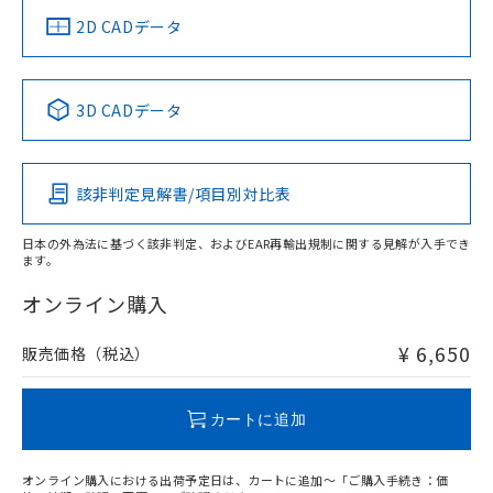
船舶規格）
船舶規格）
船舶規格）
船舶規格
中国 RoHS
注意事項・凡例
2D CADデータ
No
No
No
No
中国 RoHS表
※1 ※2
3D CADデータ
この製品の規格認証/適合状況ページへ
Pb
Hg
Cd
Cr(VI)
その他の認証はこちらのページからご検索ください
開閉容量
該非判定見解書/項目別対比表
X
O
O
O
日本の外為法に基づく該非判定、およびEAR再輸出規制に関する見解が入手でき
ます。
"対応済み"や非含有の記載がされた商品であっても、流通
在庫等で未対応品が混在する可能性があります。
オンライン購入
非含有品が必要な際は、弊社営業部門もしくは販売店へお
問い合わせください。
¥ 6,650
販売価格（税込）
この製品のRoHS/REACH対応状況ページへ
カートに追加
オンライン購入における出荷予定日は、カートに追加～「ご購入手続き：価