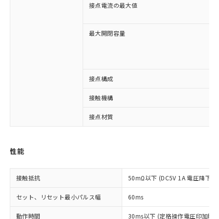
接点電流の最大値
最大開閉容量
接点構成
※1 対応状況
接触機構
対応済み：EU RoHS指令（10物質）の
接点材質
非含有に対応した製品が提供可能な商品で
す。
対応予定：EU RoHS指令（10物質）の非含
性能
ご利用条件
有に対応した製品に切り替える予定のある
商品です。
対応予定なし：EU RoHS指令（10物質）の
接触抵抗
50mΩ以下 (DC5V 1A 電圧降下法
以下の条件をお読みいただき、同意のうえ
非含有に非対応の商品で、対応品を出す予
ご利用ください。
定はありません。
セット、リセット最小パルス幅
60ms
調査・確認中：EU RoHS指令（10物質）の
本サービスは、当社制御機器事業取扱
※1 中国RoHS○×表
非含有の対応状況を調査中または確認中の
動作時間
30ms以下 (定格操作電圧印加時