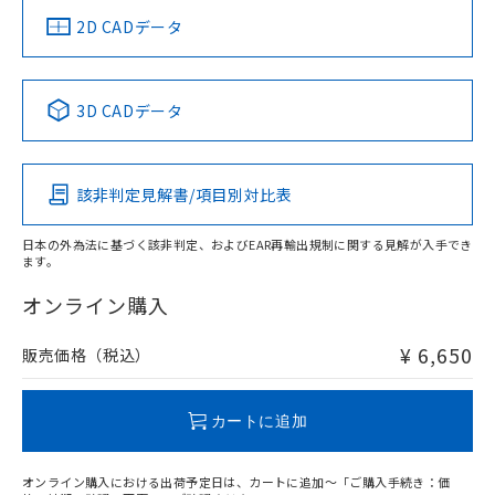
船舶規格）
船舶規格）
船舶規格）
船舶規格
中国 RoHS
注意事項・凡例
2D CADデータ
No
No
No
No
中国 RoHS表
※1 ※2
3D CADデータ
この製品の規格認証/適合状況ページへ
Pb
Hg
Cd
Cr(VI)
その他の認証はこちらのページからご検索ください
開閉容量
該非判定見解書/項目別対比表
X
O
O
O
日本の外為法に基づく該非判定、およびEAR再輸出規制に関する見解が入手でき
ます。
"対応済み"や非含有の記載がされた商品であっても、流通
在庫等で未対応品が混在する可能性があります。
オンライン購入
非含有品が必要な際は、弊社営業部門もしくは販売店へお
問い合わせください。
¥ 6,650
販売価格（税込）
この製品のRoHS/REACH対応状況ページへ
カートに追加
オンライン購入における出荷予定日は、カートに追加～「ご購入手続き：価