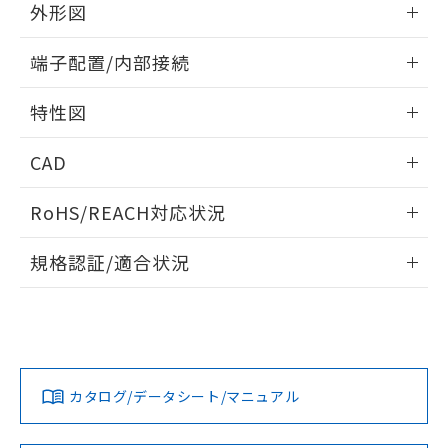
り、2022年1月12日より割愛しておりま
外形図
す。
情報更新：2024/07/25
端子配置/内部接続
外形図
情報更新：2024/07/25
特性図
端子配置/内部接続
情報更新：2024/07/25
CAD
電気的寿命曲線
ログイン/会員登録いただくと、CADデータをダウンロー
RoHS/REACH対応状況
ドすることができます。
情報更新：2026/7/29
規格認証/適合状況
ログイン/会員登録
EU RoHS
注意事項・凡例
UL認証
CSA認証
CEマーキング
No
No
No
対応状況
対応予定月
※1
※2
ダウンロードデータをご利用いただく前に、以下を必ずお読
みください。
カタログ/データシート/マニュアル
対応済み
ソフトウェアの使用条件
LR型式承認
DNV型式承認
BV型式承認
KR型式承
（イギリス
（ノルウェー
（フランス
（韓国