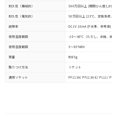
部品在庫の切り替え状況などにより、予定
「10」：通常の使用状況下において有害物
販売先および販売に係わる関係者が違
マイパーツ機能（部品リスト作成サー
空
受注生産機種、また在庫状況の
耐久性（機械的）
500万回以上 (開閉ひん度1,800回
月が前後することがあります。
質が外部に漏えいし、環境に深刻な影響を
法に輸出するおそれがある場合は、取
ビス）をご利用いただくには、I-Web
白
情報を公開していない機種
及ぼさない年数を意味します。
り引きをいたしません。
メンバーズにご登録されている必要が
耐久性（電気的）
50万回以上 (23℃、定格負荷、開閉
「－」：未確認です。当社販売部門へお問
あります。
い合わせください。
故障率
DC1V 10mA (P水準、参考値) (
お客様が当ウェブサイト上で当社にご
※3 非含有証明書ダウンロード
登録された部品リストについて、当社
使用温度範囲
-10～40℃（ただし、氷結、結
および当社の共同利用者が、当社の製
下記の非含有証明書をダウンロードするこ
品・サービスに関するお客様との取
とができます。
使用湿度範囲
5～85%RH
合意する
キャンセル
引・商談に必要な範囲で利用すること
をご了承ください。
質量
約85g
EU RoHS指令（10物質）の非含有証明書
※当社の共同利用者とは、
"個人情報
51物質の非含有証明書（当社基準）
の共同利用に関して"
の「1.共同利
取りつけ方法
ソケット
※本証明書は発行日時点で非含有を証明す
用者の範囲」に記載されている法人を
るもので、過去に遡って非含有を証明する
指します。
適用ソケット
PF113A/ PF113A-E/ PL11/ PL11
ものではありません。
また、RoHS指令のフタル酸エステル類４
物質の対応では、対応完了までの期間は出
荷製品に未対応品が混在することから備考
欄に対応日を記載しておりました。
既に当社にて対応品への在庫切替を完了
していることから、特段のことがない限