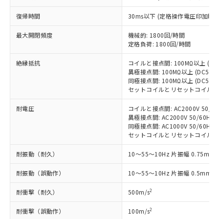
商品の当社在庫状況および標準価格
商品です。
(税抜)を提供させていただくもので
「○」：最大均質材料含有率が中国RoHSの
復帰時間
30ms以下 (定格操作電圧印加時
非該当品：ライセンス料など無形物で、有
す。
基準値以下であることを示します。
害物質有無と関係のない商品です。
当社制御機器事業取扱商品の中には、
最大開閉頻度
機械的: 1800回/時間
「×」：最大均質材料含有率が中国RoHSの
仕入先様の事情により、非含有部品として
本サービスの対象外となる商品もある
定格負荷: 1800回/時間
基準値を超えていることを示します。
いたものが、含有品と判明した場合などや
当社は、これら貴社製品のうち、外国
ことをご了承ください。
「－」：未確認です。当社販売部門へお問
むを得ず変更することがあります。
為替および外国貿易法に定める商品
絶縁抵抗
コイルと接点間: 100MΩ以上 (D
在庫状況および標準価格照会結果は、
い合わせください。
（以下｢規制貨物等」という）を輸出
異極接点間: 100MΩ以上 (DC50
記載している更新日時点での社内デー
*EU RoHS指令（10物質）：
同極接点間: 100MΩ以上 (DC50
または国外への提供する場合は、日本
記
タに基づき作成されるものであり、閲
説明
鉛(Pb) 1000ppm以下、 水銀(Hg) 1000ppm以下、 カド
*中国RoHS10物質の基準値 (GB/T26572)：
セットコイルとリセットコイル間: 1
国政府の輸出許可(または役務取引許
号
覧された時点での実際の在庫および標
ミウム(Cd) 100ppm以下、
Pb(鉛) :1000ppm、 Hg(水銀) : 1000ppm、 Cd(カドミウ
可)を取得するなどの必要な手続きを
六価クロム(Cr(Ⅵ)) 1000ppm以下、ポリ臭化ビフェニル
ム) : 100ppm、
準価格とは異なる場合があることをご
耐電圧
コイルと接点間: AC2000V 50/60H
類(PBB) 1000ppm以下、ポリ臭化ジフェニルエーテル類
Cr(Ⅵ)(六価クロム) : 1000ppm、 PBBs(ポリ臭化ビフェ
とります。
了承ください。
(PBDE) 1000ppm以下、フタル酸ビス(2-エチルヘキシ
異極接点間: AC2000V 50/60Hz 1
○
一定数以上の在庫あり
ニル類) : 1000ppm、 PBDEs(ポリ臭化ジフェニルエーテ
当社は規制貨物を破棄する場合は、完
ル) (DEHP)(別名：DOP) 1000ppm以下、フタル酸ブチ
正式な納期状況および標準価格はお客
ル類) : 1000ppm、
同極接点間: AC1000V 50/60Hz 1
ルベンジル（BBP） 1000ppm以下、フタル酸ジブチル
全に破砕するなど、違法に輸出されな
DBP(フタル酸ジブチル) : 1000ppm、 DIBP(フタル酸ジ
セットコイルとリセットコイル間: AC1
様のお取引先、またはお客様担当のオ
（DBP） 1000ppm以下、フタル酸ジイソブチル
イソブチル) : 1000ppm、 BBP(フタル酸ブチルベンジ
△
一定数には満たないが在庫あり
いよう必要な手段を講じます。
ムロン制御機器販売店・当社販売員に
(DIBP) 1000ppm以下
ル) : 1000ppm、
当社は貴社製品を、核兵器、ミサイ
但し、RoHS指令で産業用監視および制御機器に対する
耐振動（耐久）
10～55～10Hz 片振幅 0.75mm 
DEHP(フタル酸ビス(2-エチルヘキシル)) : 1000ppm
ご相談ください。
適用除外項目は除く。
ル、化学兵器、生物兵器またはその他
－
在庫なし(最新の在庫状況につ
オムロン制御機器販売店や当社販売拠
フタル酸エステル類の４物質については閾値を超える意
耐振動（誤動作）
10～55～10Hz 片振幅 0.5mm (
武器並びにこれらの製造装置等に一切
いては、お客様のお取引先、ま
図的な使用がないことを確認しています。
点は「
販売ネットワーク
」をご確認
※2 環境保護使用期限
使用いたしません。
たはお客様担当のオムロン制御
ください。
2
耐衝撃（耐久）
500m/s
当社は、貴社製品を第三者に販売する
機器販売店・当社販売員にご確
在庫状況および標準価格結果を当社の
※2 対応予定月
「ｅ」：有害物質（10物質）のすべてが基
場合は、上記1、2および3の内容を当
認ください)
事前の承諾なく第三者に漏洩または開
2
耐衝撃（誤動作）
100m/s
準値以下であることを示します。
該第三者に通知します。また当社は、
示しないようお願いします。