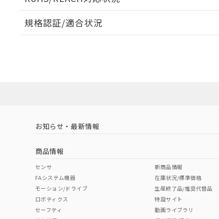
オムロン制御
また当社は、
※2 環境保護使
在庫状況およ
部品在庫の切り替
たしません。
－
在庫なし
規格認証/適合状況
す。
「ｅ」：有害物質
機器販売
マイパーツ機
「10」：通常の
MK2KPD DC100のRoHS対応状況については、営業部門
ている必要が
味します。
UL認証
CSA認証
CEマーキング
空
受注生産
お客様が当ウ
※3 非含有証明
「－」：未確認で
白
が、当社の製
No
No
No
さい。
下記の非含有証明
※当社の共同
いる法人を指
EU RoHS指令（
51物質の非含有証
LR型式承認
DNV型式承認
BV型式承認
KR
※本証明書は発行
（イギリス
（ノルウェー
（フランス
（
また、RoHS指
お知らせ・最新情報
船舶規格）
船舶規格）
船舶規格）
船
混在することから
既に当社にて対応
商品情報
り割愛しておりま
No
No
No
No
センサ
新商品情報
FAシステム機器
在庫状況/標準価格
モーション/ドライブ
生産終了品/推奨代替品
ロボティクス
特設サイト
セーフティ
動画ライブラリ