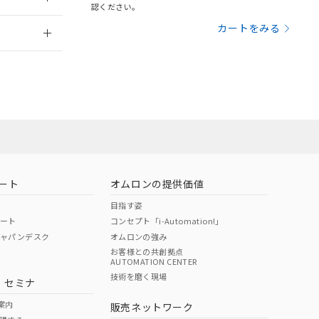
さい。
合は、取り引きをい
認ください。
ないようお願いしま
のオムロン制御
2026/7/29
カートをみる
バーズにご登録され
及ぼさない年数を意
び当社の共同利用者
ることをご了承くだ
状況ページへ
範囲」に記載されて
のではありません。
荷製品に未対応品が
ート
オムロンの提供価値
目指す姿
22年1月12日よ
ポート
コンセプト「i-Automation!」
ジャパンデスク
オムロンの強み
お客様との共創拠点
AUTOMATION CENTER
技術を磨く現場
・セミナ
状況ページへ
検索ください
案内
販売ネットワーク