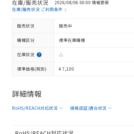
在庫/販売状況
2026/08/06 00:00 情報更新
在庫/販売状況 ご利用条件
※1 対応状況
販売状況
販売中
対応済み：EU
機種区分
標準在庫機種
対応予定：EU R
対応予定なし：EU
調査・確認中：EU
ご利用条件
在庫状況
△
非該当品：ライセ
※1 中国RoHS
仕入先様の事情に
標準価格(税別)
¥ 7,100
があります。
以下の条件をお読
「○」：最大均質
「×」：最大均質
本サービスは
当社は、これ
*EU RoHS指令（10物
「－」：未確認で
鉛(Pb) 1000ppm以下、
くものです。
う）を輸出ま
詳細情報
記
説明
六価クロム(Cr(Ⅵ)) 1
当社制御機器
などの必要な
フタル酸ビス(2-エチルヘ
号
*中国RoHS10物質の基準値 
ル（DBP） 1000ppm
在庫状況およ
当社は規制貨
Pb(鉛) :1000ppm、 Hg
但し、RoHS指令で産
RoHS/REACH対応状況
規格認証/適合状況
のであり、閲
ます。
Cr(Ⅵ)(六価クロム) : 
フタル酸エステル類の４
○
一定数以
DBP(フタル酸ジブチル) :
い。
当社は貴社製
DEHP(フタル酸ビス(2-エ
正式な納期状
置等に一切使
当社販売員に
※2 対応予定月
△
一定数に
当社は、貴社
RoHS/REACH対応状況