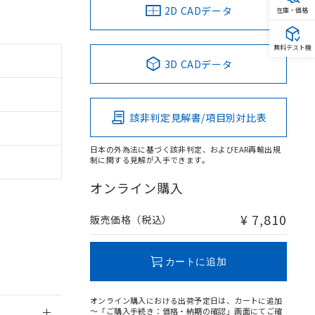
2D CADデータ
在庫・価格
無料テスト機
3D CADデータ
。
商品です。
定はありません。
該非判定見解書/項目別対比表
商品です。
日本の外為法に基づく該非判定、およびEAR再輸出規
を得ず変更すること
制に関する見解が入手できます。
オンライン購入
を提供させていただ
規制貨物等」とい
引許可)を取得する
¥ 7,810
販売価格（税込）
BDE) 1000ppm以下、
をご了承ください。
0ppm以下、フタル酸ジブチ
基づき作成されるも
う必要な手段を講じ
ことをご了承くださ
) : 1000ppm、
カートに追加
 1000ppm、
びにこれらの製造装
ン制御機器販売店・
オンライン購入における出荷予定日は、カートに追加
三者に通知します。
～「ご購入手続き：価格・納期の確認」画面にてご確