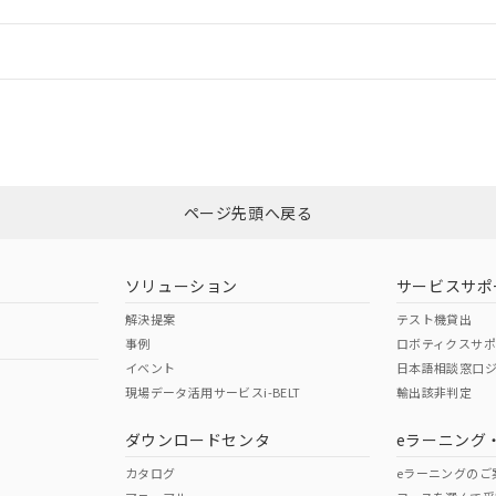
機器販売店や当社販売拠点は「
販売ネットワーク
」をご確認くだ
販売先および販売に係わる関係者が違法に輸出するおそれがある場
用期限
び標準価格結果を当社の事前の承諾なく第三者に漏洩または開示し
え状況などにより、予定月が前後することがあります。
(最新の在庫状況については、お客様のお取引先、またはお客様担当
情報更新：
（10物質）のすべてが基準値以下であることを示します。
店・当社販売員にご確認ください)
能（部品リスト作成サービス）をご利用いただくには、I-Webメン
使用状況下において有害物質が外部に漏えいし、環境に深刻な影響を
もしくは販売店にお問い合わせください。
あります。
CCC認証
電波法
機種、また在庫状況の情報を公開していない機種
ェブサイト上で当社にご登録された部品リストについて、当社およ
書ダウンロード
す。当社販売部門へお問い合わせください。
品・サービスに関するお客様との取引・商談に必要な範囲で利用す
合意する
キャンセル
この製品のRoHS/REACH対応
N/A
N/A
書をダウンロードすることができます。
利用者とは、
"個人情報の共同利用に関して"
の「1.共同利用者の
します。
ページ先頭へ戻る
10物質）の非含有証明書
明書（当社基準）
型式承認
NK型式承認
ABS型式承認
日時点で非含有を証明するもので、過去に遡って非含有を証明するも
韓国
（日本
（アメリカ
令のフタル酸エステル類４物質の対応では、対応完了までの期間は出
ソリューション
サービスサポ
舶規格）
船舶規格）
船舶規格）
備考欄に対応日を記載しておりました。
解決提案
テスト機貸出
品への在庫切替を完了していることから、特段のことがない限り、20
事例
ロボティクスサ
す。
No
No
イベント
日本語相談窓口
現場データ活用サービスi-BELT
輸出該非判定
ダウンロードセンタ
eラーニング
この製品の規格認証/適合
その他の認証はこちらのページからご
カタログ
eラーニングのご