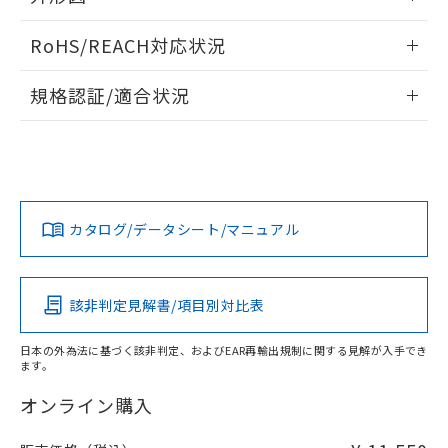
当社は、貴社製品を第三者に販売する
機器販売店・当社販売員にご確
在庫状況および標準価格結果を当社の
※2 対応予定月
情報更新：2026/05/21
「ｅ」：有害物質（10物質）のすべてが基
場合は、上記1、2および3の内容を当
認ください)
事前の承諾なく第三者に漏洩または開
RoHS/REACH対応状況
準値以下であることを示します。
該第三者に通知します。また当社は、
示しないようお願いします。
部品在庫の切り替え状況などにより、予定
「10」：通常の使用状況下において有害物
販売先および販売に係わる関係者が違
情報更新：2026/7/29
マイパーツ機能（部品リスト作成サー
空
受注生産機種、また在庫状況の
規格認証/適合状況
月が前後することがあります。
質が外部に漏えいし、環境に深刻な影響を
法に輸出するおそれがある場合は、取
ビス）をご利用いただくには、I-Web
白
情報を公開していない機種
及ぼさない年数を意味します。
り引きをいたしません。
EU RoHS
注意事項・凡例
メンバーズにご登録されている必要が
M3U-TMY-3Cについての規格認証/適合状況については、「カ
「－」：未確認です。当社販売部門へお問
あります。
スタマーサポートセンタ お客様相談室」または貴社担当オム
い合わせください。
お客様が当ウェブサイト上で当社にご
ロン営業員または販売店にお問い合わせください。
※3 非含有証明書ダウンロード
登録された部品リストについて、当社
対応状況
対応予定月
※1
※2
および当社の共同利用者が、当社の製
下記の非含有証明書をダウンロードするこ
お問い合わせ
カタログ/データシート/マニュアル
品・サービスに関するお客様との取
対応済み
とができます。
合意する
キャンセル
引・商談に必要な範囲で利用すること
をご了承ください。
EU RoHS指令（10物質）の非含有証明書
※当社の共同利用者とは、
"個人情報
中国 RoHS
注意事項・凡例
該非判定見解書/項目別対比表
51物質の非含有証明書（当社基準）
の共同利用に関して"
の「1.共同利
※本証明書は発行日時点で非含有を証明す
用者の範囲」に記載されている法人を
るもので、過去に遡って非含有を証明する
日本の外為法に基づく該非判定、およびEAR再輸出規制に関する見解が入手でき
指します。
ます。
中国 RoHS表
※1 ※2
ものではありません。
また、RoHS指令のフタル酸エステル類４
オンライン購入
Pb
Hg
Cd
Cr(VI)
物質の対応では、対応完了までの期間は出
荷製品に未対応品が混在することから備考