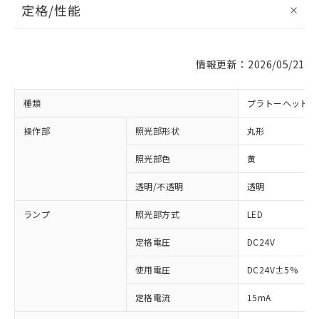
定格/性能
情報更新：2026/05/21
種類
プラトーヘッド 
操作部
照光部形状
丸形
照光部色
黄
※1 対応状況
透明/不透明
透明
対応済み：EU RoHS指令（10物質）の
ランプ
照光部方式
LED
非含有に対応した製品が提供可能な商品で
す。
定格電圧
DC24V
対応予定：EU RoHS指令（10物質）の非含
ご利用条件
使用電圧
DC24V±5%
有に対応した製品に切り替える予定のある
商品です。
定格電流
15mA
対応予定なし：EU RoHS指令（10物質）の
以下の条件をお読みいただき、同意のうえ
非含有に非対応の商品で、対応品を出す予