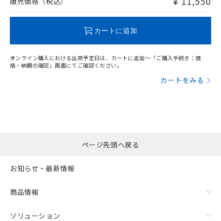
¥ 11,550
販売価格（税込）
欄に対応日を記載しておりました。
O
O
O
O
既に当社にて対応品への在庫切替を完了
していることから、特段のことがない限
カートに追加
り、2022年1月12日より割愛しておりま
"対応済み"や非含有の記載がされた商品であっても、流通
す。
在庫等で未対応品が混在する可能性があります。
オンライン購入における出荷予定日は、カートに追加～「ご購入手続き：価
非含有品が必要な際は、弊社営業部門もしくは販売店へお
格・納期の確認」画面にてご確認ください。
問い合わせください。
カートをみる
この製品のRoHS/REACH対応状況ページへ
ページ先頭へ戻る
お知らせ・最新情報
商品情報
ソリューション