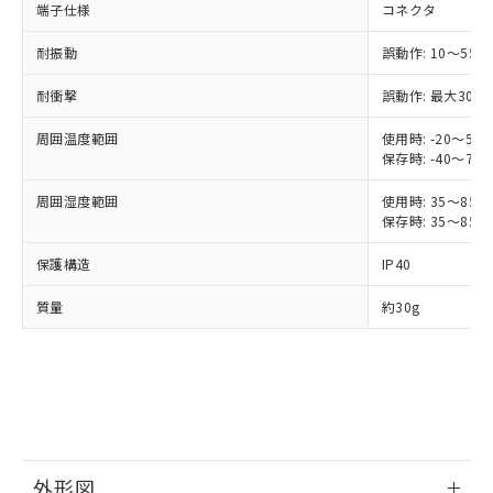
端子仕様
コネクタ
ご利用ください。
定はありません。
調査・確認中：EU RoHS指令（10物質）の
本サービスは、当社制御機器事業取扱
耐振動
誤動作: 10～55H
※1 中国RoHS○×表
非含有の対応状況を調査中または確認中の
商品の当社在庫状況および標準価格
商品です。
耐衝撃
誤動作: 最大300m
(税抜)を提供させていただくもので
「○」：最大均質材料含有率が中国RoHSの
非該当品：ライセンス料など無形物で、有
す。
基準値以下であることを示します。
害物質有無と関係のない商品です。
周囲温度範囲
使用時: -20～55
当社制御機器事業取扱商品の中には、
「×」：最大均質材料含有率が中国RoHSの
仕入先様の事情により、非含有部品として
保存時: -40～70
本サービスの対象外となる商品もある
基準値を超えていることを示します。
いたものが、含有品と判明した場合などや
当社は、これら貴社製品のうち、外国
ことをご了承ください。
「－」：未確認です。当社販売部門へお問
周囲湿度範囲
使用時: 35～85%
むを得ず変更することがあります。
為替および外国貿易法に定める商品
在庫状況および標準価格照会結果は、
保存時: 35～85%
い合わせください。
（以下｢規制貨物等」という）を輸出
記載している更新日時点での社内デー
*EU RoHS指令（10物質）：
または国外への提供する場合は、日本
記
タに基づき作成されるものであり、閲
説明
保護構造
IP40
鉛(Pb) 1000ppm以下、 水銀(Hg) 1000ppm以下、 カド
*中国RoHS10物質の基準値 (GB/T26572)：
国政府の輸出許可(または役務取引許
号
覧された時点での実際の在庫および標
ミウム(Cd) 100ppm以下、
Pb(鉛) :1000ppm、 Hg(水銀) : 1000ppm、 Cd(カドミウ
可)を取得するなどの必要な手続きを
六価クロム(Cr(Ⅵ)) 1000ppm以下、ポリ臭化ビフェニル
ム) : 100ppm、
準価格とは異なる場合があることをご
質量
約30g
類(PBB) 1000ppm以下、ポリ臭化ジフェニルエーテル類
Cr(Ⅵ)(六価クロム) : 1000ppm、 PBBs(ポリ臭化ビフェ
とります。
了承ください。
(PBDE) 1000ppm以下、フタル酸ビス(2-エチルヘキシ
○
一定数以上の在庫あり
ニル類) : 1000ppm、 PBDEs(ポリ臭化ジフェニルエーテ
当社は規制貨物を破棄する場合は、完
ル) (DEHP)(別名：DOP) 1000ppm以下、フタル酸ブチ
正式な納期状況および標準価格はお客
ル類) : 1000ppm、
ルベンジル（BBP） 1000ppm以下、フタル酸ジブチル
全に破砕するなど、違法に輸出されな
DBP(フタル酸ジブチル) : 1000ppm、 DIBP(フタル酸ジ
様のお取引先、またはお客様担当のオ
（DBP） 1000ppm以下、フタル酸ジイソブチル
イソブチル) : 1000ppm、 BBP(フタル酸ブチルベンジ
△
一定数には満たないが在庫あり
いよう必要な手段を講じます。
ムロン制御機器販売店・当社販売員に
(DIBP) 1000ppm以下
ル) : 1000ppm、
当社は貴社製品を、核兵器、ミサイ
但し、RoHS指令で産業用監視および制御機器に対する
DEHP(フタル酸ビス(2-エチルヘキシル)) : 1000ppm
ご相談ください。
適用除外項目は除く。
ル、化学兵器、生物兵器またはその他
－
在庫なし(最新の在庫状況につ
オムロン制御機器販売店や当社販売拠
フタル酸エステル類の４物質については閾値を超える意
武器並びにこれらの製造装置等に一切
いては、お客様のお取引先、ま
図的な使用がないことを確認しています。
点は「
販売ネットワーク
」をご確認
※2 環境保護使用期限
外形図
使用いたしません。
たはお客様担当のオムロン制御
ください。