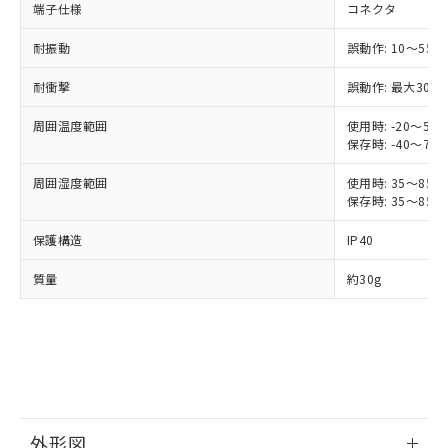
端子仕様
コネクタ
ご利用ください。
定はありません。
調査・確認中：EU RoHS指令（10物質）の
本サービスは、当社制御機器事業取扱
耐振動
誤動作: 10～55H
※1 中国RoHS○×表
非含有の対応状況を調査中または確認中の
商品の当社在庫状況および標準価格
商品です。
耐衝撃
誤動作: 最大300m
(税抜)を提供させていただくもので
「○」：最大均質材料含有率が中国RoHSの
非該当品：ライセンス料など無形物で、有
す。
基準値以下であることを示します。
害物質有無と関係のない商品です。
周囲温度範囲
使用時: -20～55
当社制御機器事業取扱商品の中には、
「×」：最大均質材料含有率が中国RoHSの
仕入先様の事情により、非含有部品として
保存時: -40～70
本サービスの対象外となる商品もある
基準値を超えていることを示します。
いたものが、含有品と判明した場合などや
当社は、これら貴社製品のうち、外国
ことをご了承ください。
「－」：未確認です。当社販売部門へお問
周囲湿度範囲
使用時: 35～85%
むを得ず変更することがあります。
為替および外国貿易法に定める商品
在庫状況および標準価格照会結果は、
保存時: 35～85%
い合わせください。
（以下｢規制貨物等」という）を輸出
記載している更新日時点での社内デー
*EU RoHS指令（10物質）：
または国外への提供する場合は、日本
記
タに基づき作成されるものであり、閲
説明
保護構造
IP40
鉛(Pb) 1000ppm以下、 水銀(Hg) 1000ppm以下、 カド
*中国RoHS10物質の基準値 (GB/T26572)：
国政府の輸出許可(または役務取引許
号
覧された時点での実際の在庫および標
ミウム(Cd) 100ppm以下、
Pb(鉛) :1000ppm、 Hg(水銀) : 1000ppm、 Cd(カドミウ
可)を取得するなどの必要な手続きを
六価クロム(Cr(Ⅵ)) 1000ppm以下、ポリ臭化ビフェニル
ム) : 100ppm、
準価格とは異なる場合があることをご
質量
約30g
類(PBB) 1000ppm以下、ポリ臭化ジフェニルエーテル類
Cr(Ⅵ)(六価クロム) : 1000ppm、 PBBs(ポリ臭化ビフェ
とります。
了承ください。
(PBDE) 1000ppm以下、フタル酸ビス(2-エチルヘキシ
○
一定数以上の在庫あり
ニル類) : 1000ppm、 PBDEs(ポリ臭化ジフェニルエーテ
当社は規制貨物を破棄する場合は、完
ル) (DEHP)(別名：DOP) 1000ppm以下、フタル酸ブチ
正式な納期状況および標準価格はお客
ル類) : 1000ppm、
ルベンジル（BBP） 1000ppm以下、フタル酸ジブチル
全に破砕するなど、違法に輸出されな
DBP(フタル酸ジブチル) : 1000ppm、 DIBP(フタル酸ジ
様のお取引先、またはお客様担当のオ
（DBP） 1000ppm以下、フタル酸ジイソブチル
イソブチル) : 1000ppm、 BBP(フタル酸ブチルベンジ
△
一定数には満たないが在庫あり
いよう必要な手段を講じます。
ムロン制御機器販売店・当社販売員に
(DIBP) 1000ppm以下
ル) : 1000ppm、
当社は貴社製品を、核兵器、ミサイ
但し、RoHS指令で産業用監視および制御機器に対する
DEHP(フタル酸ビス(2-エチルヘキシル)) : 1000ppm
ご相談ください。
適用除外項目は除く。
ル、化学兵器、生物兵器またはその他
－
在庫なし(最新の在庫状況につ
オムロン制御機器販売店や当社販売拠
フタル酸エステル類の４物質については閾値を超える意
武器並びにこれらの製造装置等に一切
いては、お客様のお取引先、ま
図的な使用がないことを確認しています。
点は「
販売ネットワーク
」をご確認
※2 環境保護使用期限
外形図
使用いたしません。
たはお客様担当のオムロン制御
ください。