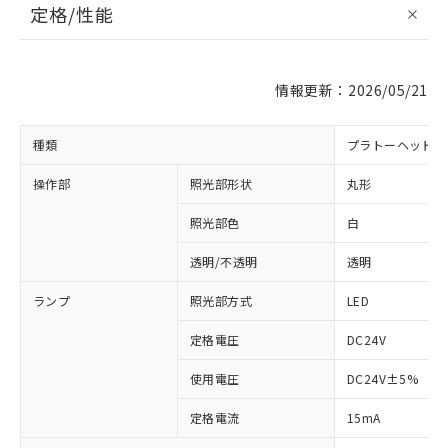
定格/性能
情報更新：2026/05/21
種類
プラトーヘッド 
操作部
照光部形状
丸形
照光部色
白
※1 対応状況
透明/不透明
透明
対応済み：EU RoHS指令（10物質）の
ランプ
照光部方式
LED
非含有に対応した製品が提供可能な商品で
す。
定格電圧
DC24V
対応予定：EU RoHS指令（10物質）の非含
ご利用条件
使用電圧
DC24V±5%
有に対応した製品に切り替える予定のある
商品です。
定格電流
15mA
対応予定なし：EU RoHS指令（10物質）の
以下の条件をお読みいただき、同意のうえ
非含有に非対応の商品で、対応品を出す予