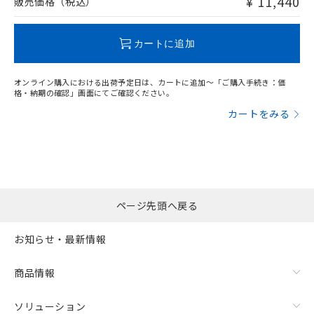
¥ 11,440
販売価格（税込）
欄に対応日を記載しておりました。
O
O
O
O
既に当社にて対応品への在庫切替を完了
していることから、特段のことがない限
カートに追加
り、2022年1月12日より割愛しておりま
"対応済み"や非含有の記載がされた商品であっても、流通
す。
在庫等で未対応品が混在する可能性があります。
オンライン購入における出荷予定日は、カートに追加～「ご購入手続き：価
非含有品が必要な際は、弊社営業部門もしくは販売店へお
格・納期の確認」画面にてご確認ください。
問い合わせください。
カートをみる
この製品のRoHS/REACH対応状況ページへ
ページ先頭へ戻る
お知らせ・最新情報
商品情報
ソリューション