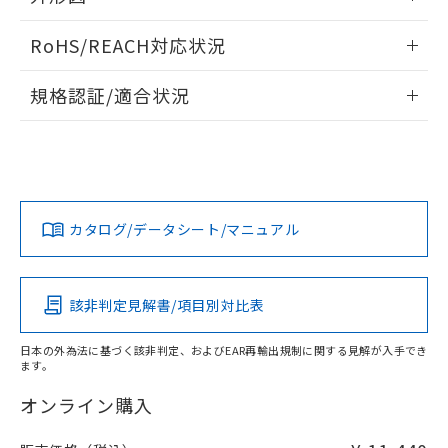
当社は、貴社製品を第三者に販売する
機器販売店・当社販売員にご確
在庫状況および標準価格結果を当社の
※2 対応予定月
情報更新：2026/05/21
「ｅ」：有害物質（10物質）のすべてが基
場合は、上記1、2および3の内容を当
認ください)
事前の承諾なく第三者に漏洩または開
RoHS/REACH対応状況
準値以下であることを示します。
該第三者に通知します。また当社は、
示しないようお願いします。
部品在庫の切り替え状況などにより、予定
「10」：通常の使用状況下において有害物
販売先および販売に係わる関係者が違
情報更新：2026/7/29
マイパーツ機能（部品リスト作成サー
空
受注生産機種、また在庫状況の
規格認証/適合状況
月が前後することがあります。
質が外部に漏えいし、環境に深刻な影響を
法に輸出するおそれがある場合は、取
ビス）をご利用いただくには、I-Web
白
情報を公開していない機種
及ぼさない年数を意味します。
り引きをいたしません。
EU RoHS
注意事項・凡例
メンバーズにご登録されている必要が
M3U-TMW-3Cについての規格認証/適合状況については、
「－」：未確認です。当社販売部門へお問
あります。
「カスタマーサポートセンタ お客様相談室」または貴社担当
い合わせください。
お客様が当ウェブサイト上で当社にご
オムロン営業員または販売店にお問い合わせください。
※3 非含有証明書ダウンロード
登録された部品リストについて、当社
対応状況
対応予定月
※1
※2
および当社の共同利用者が、当社の製
下記の非含有証明書をダウンロードするこ
お問い合わせ
カタログ/データシート/マニュアル
品・サービスに関するお客様との取
対応済み
とができます。
合意する
キャンセル
引・商談に必要な範囲で利用すること
をご了承ください。
EU RoHS指令（10物質）の非含有証明書
※当社の共同利用者とは、
"個人情報
中国 RoHS
注意事項・凡例
該非判定見解書/項目別対比表
51物質の非含有証明書（当社基準）
の共同利用に関して"
の「1.共同利
※本証明書は発行日時点で非含有を証明す
用者の範囲」に記載されている法人を
るもので、過去に遡って非含有を証明する
日本の外為法に基づく該非判定、およびEAR再輸出規制に関する見解が入手でき
指します。
ます。
中国 RoHS表
※1 ※2
ものではありません。
また、RoHS指令のフタル酸エステル類４
オンライン購入
Pb
Hg
Cd
Cr(VI)
物質の対応では、対応完了までの期間は出
荷製品に未対応品が混在することから備考