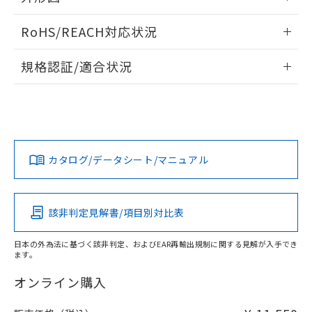
当社は、貴社製品を第三者に販売する
機器販売店・当社販売員にご確
在庫状況および標準価格結果を当社の
※2 対応予定月
情報更新：2026/05/21
「ｅ」：有害物質（10物質）のすべてが基
場合は、上記1、2および3の内容を当
認ください)
事前の承諾なく第三者に漏洩または開
RoHS/REACH対応状況
準値以下であることを示します。
該第三者に通知します。また当社は、
示しないようお願いします。
部品在庫の切り替え状況などにより、予定
「10」：通常の使用状況下において有害物
販売先および販売に係わる関係者が違
情報更新：2026/7/29
マイパーツ機能（部品リスト作成サー
空
受注生産機種、また在庫状況の
規格認証/適合状況
月が前後することがあります。
質が外部に漏えいし、環境に深刻な影響を
法に輸出するおそれがある場合は、取
ビス）をご利用いただくには、I-Web
白
情報を公開していない機種
及ぼさない年数を意味します。
り引きをいたしません。
EU RoHS
注意事項・凡例
メンバーズにご登録されている必要が
M3U-TMR-3Cについての規格認証/適合状況については、「カ
「－」：未確認です。当社販売部門へお問
あります。
スタマーサポートセンタ お客様相談室」または貴社担当オム
い合わせください。
お客様が当ウェブサイト上で当社にご
ロン営業員または販売店にお問い合わせください。
※3 非含有証明書ダウンロード
登録された部品リストについて、当社
対応状況
対応予定月
※1
※2
および当社の共同利用者が、当社の製
下記の非含有証明書をダウンロードするこ
お問い合わせ
カタログ/データシート/マニュアル
品・サービスに関するお客様との取
対応済み
とができます。
合意する
キャンセル
引・商談に必要な範囲で利用すること
をご了承ください。
EU RoHS指令（10物質）の非含有証明書
※当社の共同利用者とは、
"個人情報
中国 RoHS
注意事項・凡例
該非判定見解書/項目別対比表
51物質の非含有証明書（当社基準）
の共同利用に関して"
の「1.共同利
※本証明書は発行日時点で非含有を証明す
用者の範囲」に記載されている法人を
るもので、過去に遡って非含有を証明する
日本の外為法に基づく該非判定、およびEAR再輸出規制に関する見解が入手でき
指します。
ます。
中国 RoHS表
※1 ※2
ものではありません。
また、RoHS指令のフタル酸エステル類４
オンライン購入
Pb
Hg
Cd
Cr(VI)
物質の対応では、対応完了までの期間は出
荷製品に未対応品が混在することから備考