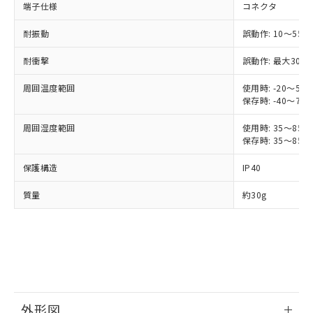
端子仕様
コネクタ
ご利用ください。
定はありません。
調査・確認中：EU RoHS指令（10物質）の
本サービスは、当社制御機器事業取扱
耐振動
誤動作: 10～55H
※1 中国RoHS○×表
非含有の対応状況を調査中または確認中の
商品の当社在庫状況および標準価格
商品です。
耐衝撃
誤動作: 最大300m
(税抜)を提供させていただくもので
「○」：最大均質材料含有率が中国RoHSの
非該当品：ライセンス料など無形物で、有
す。
基準値以下であることを示します。
害物質有無と関係のない商品です。
周囲温度範囲
使用時: -20～55
当社制御機器事業取扱商品の中には、
「×」：最大均質材料含有率が中国RoHSの
仕入先様の事情により、非含有部品として
保存時: -40～70
本サービスの対象外となる商品もある
基準値を超えていることを示します。
いたものが、含有品と判明した場合などや
当社は、これら貴社製品のうち、外国
ことをご了承ください。
「－」：未確認です。当社販売部門へお問
周囲湿度範囲
使用時: 35～85%
むを得ず変更することがあります。
為替および外国貿易法に定める商品
在庫状況および標準価格照会結果は、
保存時: 35～85%
い合わせください。
（以下｢規制貨物等」という）を輸出
記載している更新日時点での社内デー
*EU RoHS指令（10物質）：
または国外への提供する場合は、日本
記
タに基づき作成されるものであり、閲
説明
保護構造
IP40
鉛(Pb) 1000ppm以下、 水銀(Hg) 1000ppm以下、 カド
*中国RoHS10物質の基準値 (GB/T26572)：
国政府の輸出許可(または役務取引許
号
覧された時点での実際の在庫および標
ミウム(Cd) 100ppm以下、
Pb(鉛) :1000ppm、 Hg(水銀) : 1000ppm、 Cd(カドミウ
可)を取得するなどの必要な手続きを
六価クロム(Cr(Ⅵ)) 1000ppm以下、ポリ臭化ビフェニル
ム) : 100ppm、
準価格とは異なる場合があることをご
質量
約30g
類(PBB) 1000ppm以下、ポリ臭化ジフェニルエーテル類
Cr(Ⅵ)(六価クロム) : 1000ppm、 PBBs(ポリ臭化ビフェ
とります。
了承ください。
(PBDE) 1000ppm以下、フタル酸ビス(2-エチルヘキシ
○
一定数以上の在庫あり
ニル類) : 1000ppm、 PBDEs(ポリ臭化ジフェニルエーテ
当社は規制貨物を破棄する場合は、完
ル) (DEHP)(別名：DOP) 1000ppm以下、フタル酸ブチ
正式な納期状況および標準価格はお客
ル類) : 1000ppm、
ルベンジル（BBP） 1000ppm以下、フタル酸ジブチル
全に破砕するなど、違法に輸出されな
DBP(フタル酸ジブチル) : 1000ppm、 DIBP(フタル酸ジ
様のお取引先、またはお客様担当のオ
（DBP） 1000ppm以下、フタル酸ジイソブチル
イソブチル) : 1000ppm、 BBP(フタル酸ブチルベンジ
△
一定数には満たないが在庫あり
いよう必要な手段を講じます。
ムロン制御機器販売店・当社販売員に
(DIBP) 1000ppm以下
ル) : 1000ppm、
当社は貴社製品を、核兵器、ミサイ
但し、RoHS指令で産業用監視および制御機器に対する
DEHP(フタル酸ビス(2-エチルヘキシル)) : 1000ppm
ご相談ください。
適用除外項目は除く。
ル、化学兵器、生物兵器またはその他
－
在庫なし(最新の在庫状況につ
オムロン制御機器販売店や当社販売拠
フタル酸エステル類の４物質については閾値を超える意
武器並びにこれらの製造装置等に一切
いては、お客様のお取引先、ま
図的な使用がないことを確認しています。
点は「
販売ネットワーク
」をご確認
※2 環境保護使用期限
外形図
使用いたしません。
たはお客様担当のオムロン制御
ください。