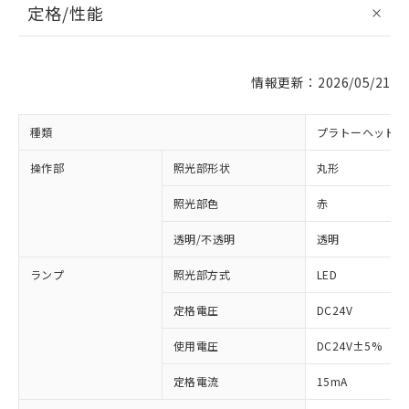
定格/性能
情報更新：2026/05/21
種類
プラトーヘッド 
操作部
照光部形状
丸形
照光部色
赤
※1 対応状況
透明/不透明
透明
対応済み：EU RoHS指令（10物質）の
ランプ
照光部方式
LED
非含有に対応した製品が提供可能な商品で
す。
定格電圧
DC24V
対応予定：EU RoHS指令（10物質）の非含
ご利用条件
使用電圧
DC24V±5%
有に対応した製品に切り替える予定のある
商品です。
定格電流
15mA
対応予定なし：EU RoHS指令（10物質）の
以下の条件をお読みいただき、同意のうえ
非含有に非対応の商品で、対応品を出す予