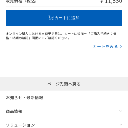
¥ 11,550
販売価格（税込）
欄に対応日を記載しておりました。
O
O
O
O
既に当社にて対応品への在庫切替を完了
していることから、特段のことがない限
カートに追加
り、2022年1月12日より割愛しておりま
"対応済み"や非含有の記載がされた商品であっても、流通
す。
在庫等で未対応品が混在する可能性があります。
オンライン購入における出荷予定日は、カートに追加～「ご購入手続き：価
非含有品が必要な際は、弊社営業部門もしくは販売店へお
格・納期の確認」画面にてご確認ください。
問い合わせください。
カートをみる
この製品のRoHS/REACH対応状況ページへ
ページ先頭へ戻る
お知らせ・最新情報
商品情報
ソリューション