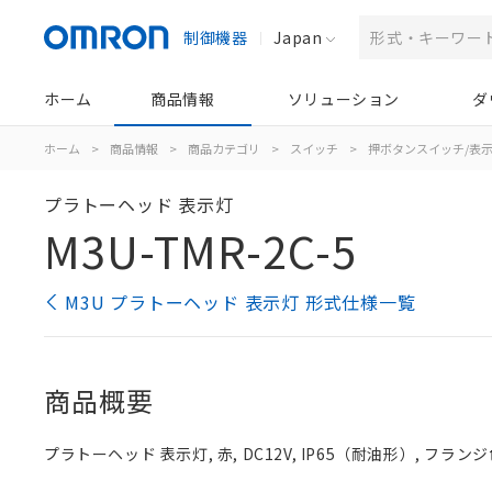
制御機器
Japan
ホーム
商品情報
ソリューション
ダ
ホーム
>
商品情報
>
商品カテゴリ
>
スイッチ
>
押ボタンスイッチ/表
プラトーヘッド 表示灯
M3U-TMR-2C-5
M3U プラトーヘッド 表示灯 形式仕様一覧
商品概要
プラトーヘッド 表示灯, 赤, DC12V, IP65（耐油形）, フラン