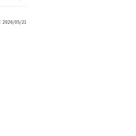
026/05/21
。
商品です。
定はありません。
商品です。
を得ず変更すること
を提供させていただ
規制貨物等」とい
引許可)を取得する
BDE) 1000ppm以下、
をご了承ください。
0ppm以下、フタル酸ジブチ
基づき作成されるも
う必要な手段を講じ