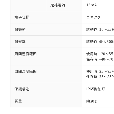
Pb(鉛) :1000ppm、 Hg
但し、RoHS指令で産
のであり、閲
ます。
Cr(Ⅵ)(六価クロム) : 
定格電流
15mA
フタル酸エステル類の４
○
一定数以
DBP(フタル酸ジブチル) :
い。
当社は貴社製
DEHP(フタル酸ビス(2-エ
正式な納期状
置等に一切使
端子仕様
コネクタ
当社販売員に
※2 対応予定月
△
一定数に
当社は、貴社
オムロン制御
また当社は、
※2 環境保護使
耐振動
誤動作: 10～55
在庫状況およ
部品在庫の切り替
たしません。
－
在庫なし
す。
「ｅ」：有害物質
機器販売
マイパーツ機
耐衝撃
誤動作: 最大300
「10」：通常の
ている必要が
味します。
空
受注生産
お客様が当ウ
※3 非含有証明
「－」：未確認で
周囲温度範囲
使用時: -20～5
白
が、当社の製
保存時: -40～7
さい。
下記の非含有証明
※当社の共同
周囲湿度範囲
使用時: 35～85
いる法人を指
EU RoHS指令（
保存時: 35～85
51物質の非含有証
※本証明書は発行
保護構造
IP65耐油形
また、RoHS指
混在することから
既に当社にて対応
質量
約30g
り割愛しておりま