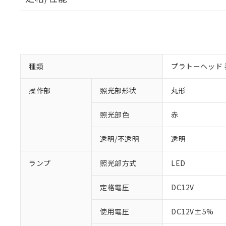
種類
プラトーヘッド 
※1 対応状況
操作部
照光部形状
丸形
対応済み：EU
照光部色
赤
対応予定：EU R
対応予定なし：EU
調査・確認中：EU
透明/不透明
透明
ご利用条件
非該当品：ライセ
※1 中国RoHS
仕入先様の事情に
ランプ
照光部方式
LED
があります。
以下の条件をお読
「○」：最大均質
「×」：最大均質
定格電圧
DC12V
本サービスは
当社は、これ
*EU RoHS指令（10物
「－」：未確認で
鉛(Pb) 1000ppm以下、
くものです。
う）を輸出ま
記
説明
六価クロム(Cr(Ⅵ)) 1
使用電圧
DC12V±5%
当社制御機器
などの必要な
フタル酸ビス(2-エチルヘ
号
*中国RoHS10物質の基準値 
ル（DBP） 1000ppm
在庫状況およ
当社は規制貨