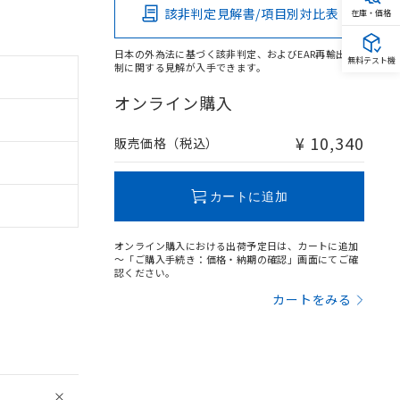
該非判定見解書/項目別対比表
在庫・価格
日本の外為法に基づく該非判定、およびEAR再輸出規
無料テスト機
制に関する見解が入手できます。
オンライン購入
¥ 10,340
販売価格（税込）
カートに追加
オンライン購入における出荷予定日は、カートに追加
～「ご購入手続き：価格・納期の確認」画面にてご確
認ください。
カートをみる