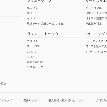
ソリューション
サービスサポ
解決提案
テスト機貸出
事例
ロボティクスサ
イベント
日本語相談窓口
現場データ活用サービスi-BELT
輸出該非判定
I)
PBBs
PBDEs
DBP
ダウンロードセンタ
eラーニング
カタログ
eラーニングのご
マニュアル
コースを選んで受
O
O
O
2D CAD
eラーニングコー
3D CAD
電気制御CAD
在庫等で未対応品が混在する可能性があります。
ソフトウェア
問い合わせください。
この製品のRoHS/REACH対応
り組み
イトマップ
関連リンク
個人情報の
取り扱いについて
ご利用条