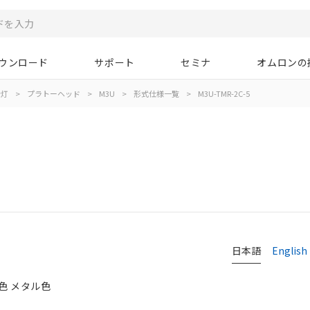
ウンロード
サポート
セミナ
オムロンの
示灯
>
プラトーヘッド
>
M3U
>
形式仕様一覧
>
M3U-TMR-2C-5
日本語
English
ジ色 メタル色