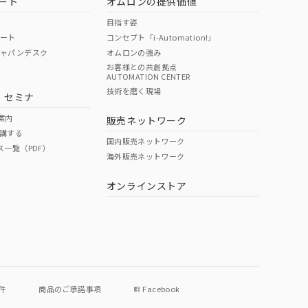
ート
オムロンの提供価値
目指す姿
ポート
コンセプト「i-Automation!」
ジャパンデスク
オムロンの強み
お客様との共創拠点
AUTOMATION CENTER
DIBP
BBP
DEHP
環境保護
技術を磨く現場
・セミナ
使用期限
案内
販売ネットワーク
講する
O
O
O
e
国内販売ネットワーク
ス一覧（PDF）
海外販売ネットワーク
オンラインストア
状況ページへ
件
商品のご承諾事項
Facebook