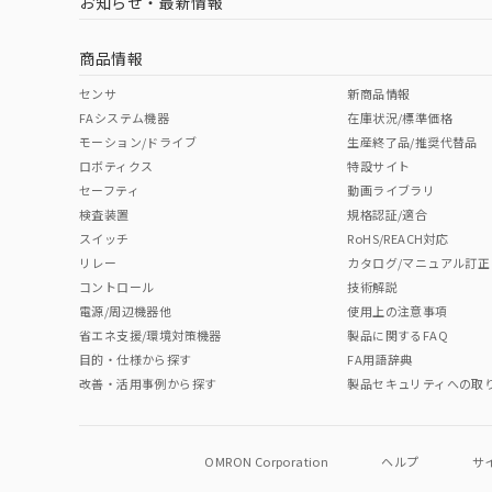
お知らせ・最新情報
中国 RoHS
注意事項・凡例
商品情報
中国 RoHS表
※1 ※2
センサ
新商品情報
FAシステム機器
在庫状況/標準価格
Pb
Hg
Cd
Cr(V
モーション/ドライブ
生産終了品/推奨代替品
ロボティクス
特設サイト
セーフティ
動画ライブラリ
検査装置
規格認証/適合
O
O
O
O
スイッチ
RoHS/REACH対応
リレー
カタログ/マニュアル訂正
コントロール
技術解説
"対応済み"や非含有の記載がされた商品であっても、流通
電源/周辺機器他
使用上の注意事項
非含有品が必要な際は、弊社営業部門もしくは販売店へお
省エネ支援/環境対策機器
製品に関するFAQ
目的・仕様から探す
FA用語辞典
改善・活用事例から探す
製品セキュリティへの取
OMRON Corporation
ヘルプ
サ