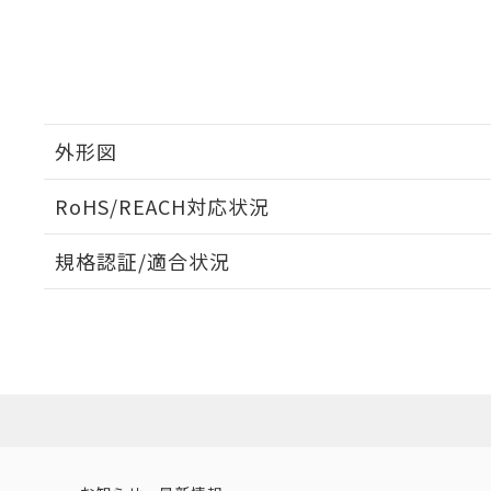
外形図
RoHS/REACH対応状況
規格認証/適合状況
EU RoHS
注意事項・凡例
M3U-TMR-2C-5についての規格認証/適合状況について
販売店にお問い合わせください。
対応状況
対応予定月
※1
※2
対応済み