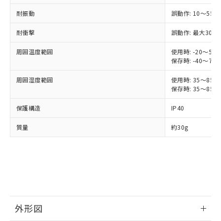
ご利用ください。
定はありません。
調査・確認中：EU RoHS指令（10物質）の
耐振動
誤動作: 10～55H
本サービスは、当社制御機器事業取扱
※1 中国RoHS○×表
非含有の対応状況を調査中または確認中の
商品の当社在庫状況および標準価格
耐衝撃
誤動作: 最大300m
商品です。
(税抜)を提供させていただくもので
「○」：最大均質材料含有率が中国RoHSの
非該当品：ライセンス料など無形物で、有
す。
周囲温度範囲
使用時: -20～55
基準値以下であることを示します。
害物質有無と関係のない商品です。
当社制御機器事業取扱商品の中には、
保存時: -40～70
「×」：最大均質材料含有率が中国RoHSの
仕入先様の事情により、非含有部品として
本サービスの対象外となる商品もある
基準値を超えていることを示します。
いたものが、含有品と判明した場合などや
当社は、これら貴社製品のうち、外国
周囲湿度範囲
使用時: 35～85%
ことをご了承ください。
「－」：未確認です。当社販売部門へお問
むを得ず変更することがあります。
為替および外国貿易法に定める商品
保存時: 35～85%
在庫状況および標準価格照会結果は、
い合わせください。
（以下｢規制貨物等」という）を輸出
記載している更新日時点での社内デー
*EU RoHS指令（10物質）：
保護構造
IP40
または国外への提供する場合は、日本
記
タに基づき作成されるものであり、閲
説明
鉛(Pb) 1000ppm以下、 水銀(Hg) 1000ppm以下、 カド
*中国RoHS10物質の基準値 (GB/T26572)：
国政府の輸出許可(または役務取引許
号
覧された時点での実際の在庫および標
ミウム(Cd) 100ppm以下、
Pb(鉛) :1000ppm、 Hg(水銀) : 1000ppm、 Cd(カドミウ
質量
約30g
可)を取得するなどの必要な手続きを
六価クロム(Cr(Ⅵ)) 1000ppm以下、ポリ臭化ビフェニル
ム) : 100ppm、
準価格とは異なる場合があることをご
類(PBB) 1000ppm以下、ポリ臭化ジフェニルエーテル類
Cr(Ⅵ)(六価クロム) : 1000ppm、 PBBs(ポリ臭化ビフェ
とります。
了承ください。
(PBDE) 1000ppm以下、フタル酸ビス(2-エチルヘキシ
○
一定数以上の在庫あり
ニル類) : 1000ppm、 PBDEs(ポリ臭化ジフェニルエーテ
当社は規制貨物を破棄する場合は、完
ル) (DEHP)(別名：DOP) 1000ppm以下、フタル酸ブチ
正式な納期状況および標準価格はお客
ル類) : 1000ppm、
ルベンジル（BBP） 1000ppm以下、フタル酸ジブチル
全に破砕するなど、違法に輸出されな
DBP(フタル酸ジブチル) : 1000ppm、 DIBP(フタル酸ジ
様のお取引先、またはお客様担当のオ
（DBP） 1000ppm以下、フタル酸ジイソブチル
イソブチル) : 1000ppm、 BBP(フタル酸ブチルベンジ
△
一定数には満たないが在庫あり
いよう必要な手段を講じます。
ムロン制御機器販売店・当社販売員に
(DIBP) 1000ppm以下
ル) : 1000ppm、
当社は貴社製品を、核兵器、ミサイ
但し、RoHS指令で産業用監視および制御機器に対する
DEHP(フタル酸ビス(2-エチルヘキシル)) : 1000ppm
ご相談ください。
適用除外項目は除く。
ル、化学兵器、生物兵器またはその他
－
在庫なし(最新の在庫状況につ
オムロン制御機器販売店や当社販売拠
フタル酸エステル類の４物質については閾値を超える意
武器並びにこれらの製造装置等に一切
いては、お客様のお取引先、ま
図的な使用がないことを確認しています。
点は「
販売ネットワーク
」をご確認
外形図
※2 環境保護使用期限
使用いたしません。
たはお客様担当のオムロン制御
ください。