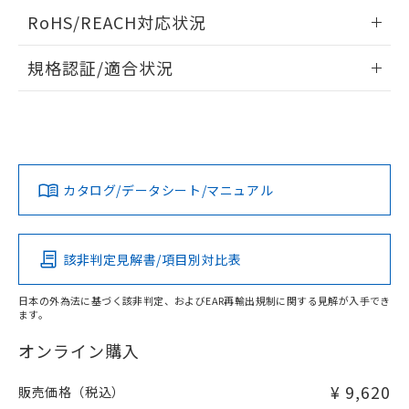
当社は、貴社製品を第三者に販売する
機器販売店・当社販売員にご確
在庫状況および標準価格結果を当社の
情報更新：2026/05/21
※2 対応予定月
RoHS/REACH対応状況
「ｅ」：有害物質（10物質）のすべてが基
場合は、上記1、2および3の内容を当
認ください)
事前の承諾なく第三者に漏洩または開
準値以下であることを示します。
該第三者に通知します。また当社は、
示しないようお願いします。
情報更新：2026/7/29
部品在庫の切り替え状況などにより、予定
「10」：通常の使用状況下において有害物
販売先および販売に係わる関係者が違
規格認証/適合状況
マイパーツ機能（部品リスト作成サー
空
受注生産機種、また在庫状況の
月が前後することがあります。
質が外部に漏えいし、環境に深刻な影響を
法に輸出するおそれがある場合は、取
ビス）をご利用いただくには、I-Web
白
情報を公開していない機種
EU RoHS
注意事項・凡例
及ぼさない年数を意味します。
り引きをいたしません。
M3U-TBY-2Cについての規格認証/適合状況については、「カ
メンバーズにご登録されている必要が
「－」：未確認です。当社販売部門へお問
スタマーサポートセンタ お客様相談室」または貴社担当オム
あります。
い合わせください。
ロン営業員または販売店にお問い合わせください。
お客様が当ウェブサイト上で当社にご
※3 非含有証明書ダウンロード
対応状況
対応予定月
※1
※2
登録された部品リストについて、当社
および当社の共同利用者が、当社の製
お問い合わせ
カタログ/データシート/マニュアル
下記の非含有証明書をダウンロードするこ
対応済み
品・サービスに関するお客様との取
とができます。
合意する
キャンセル
引・商談に必要な範囲で利用すること
をご了承ください。
EU RoHS指令（10物質）の非含有証明書
中国 RoHS
注意事項・凡例
※当社の共同利用者とは、
"個人情報
該非判定見解書/項目別対比表
51物質の非含有証明書（当社基準）
の共同利用に関して"
の「1.共同利
※本証明書は発行日時点で非含有を証明す
用者の範囲」に記載されている法人を
日本の外為法に基づく該非判定、およびEAR再輸出規制に関する見解が入手でき
るもので、過去に遡って非含有を証明する
指します。
ます。
中国 RoHS表
※1 ※2
ものではありません。
また、RoHS指令のフタル酸エステル類４
オンライン購入
Pb
Hg
Cd
Cr(VI)
物質の対応では、対応完了までの期間は出
荷製品に未対応品が混在することから備考
¥ 9,620
販売価格（税込）
O
O
O
O
欄に対応日を記載しておりました。