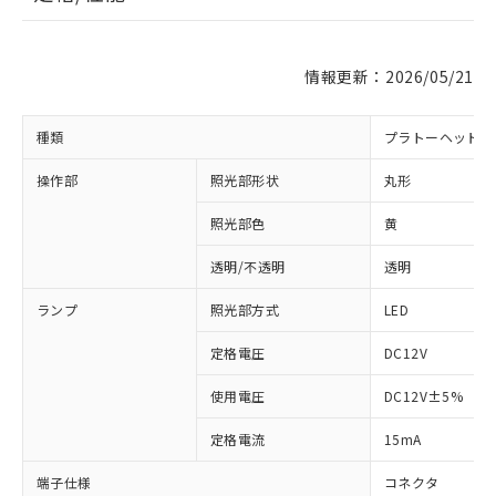
情報更新：2026/05/21
種類
プラトーヘッド 
操作部
照光部形状
丸形
照光部色
黄
透明/不透明
透明
※1 対応状況
ランプ
照光部方式
LED
対応済み：EU RoHS指令（10物質）の
非含有に対応した製品が提供可能な商品で
定格電圧
DC12V
す。
対応予定：EU RoHS指令（10物質）の非含
使用電圧
DC12V±5%
ご利用条件
有に対応した製品に切り替える予定のある
商品です。
定格電流
15mA
対応予定なし：EU RoHS指令（10物質）の
以下の条件をお読みいただき、同意のうえ
非含有に非対応の商品で、対応品を出す予
端子仕様
コネクタ