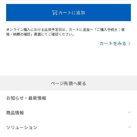
既に当社にて対応品への在庫切替を完了
していることから、特段のことがない限
カートに追加
り、2022年1月12日より割愛しておりま
"対応済み"や非含有の記載がされた商品であっても、流通
す。
在庫等で未対応品が混在する可能性があります。
オンライン購入における出荷予定日は、カートに追加～「ご購入手続き：価
非含有品が必要な際は、弊社営業部門もしくは販売店へお
格・納期の確認」画面にてご確認ください。
問い合わせください。
カートをみる
この製品のRoHS/REACH対応状況ページへ
ページ先頭へ戻る
お知らせ・最新情報
商品情報
ソリューション