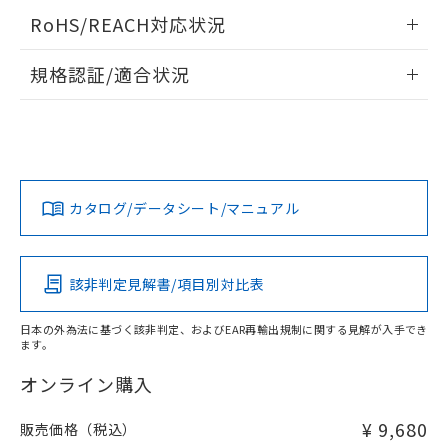
当社は、貴社製品を第三者に販売する
機器販売店・当社販売員にご確
在庫状況および標準価格結果を当社の
情報更新：2026/05/21
※2 対応予定月
RoHS/REACH対応状況
「ｅ」：有害物質（10物質）のすべてが基
場合は、上記1、2および3の内容を当
認ください)
事前の承諾なく第三者に漏洩または開
準値以下であることを示します。
該第三者に通知します。また当社は、
示しないようお願いします。
情報更新：2026/7/29
部品在庫の切り替え状況などにより、予定
「10」：通常の使用状況下において有害物
販売先および販売に係わる関係者が違
規格認証/適合状況
マイパーツ機能（部品リスト作成サー
空
受注生産機種、また在庫状況の
月が前後することがあります。
質が外部に漏えいし、環境に深刻な影響を
法に輸出するおそれがある場合は、取
ビス）をご利用いただくには、I-Web
白
情報を公開していない機種
EU RoHS
注意事項・凡例
及ぼさない年数を意味します。
り引きをいたしません。
M3U-TBG-1Cについての規格認証/適合状況については、「カ
メンバーズにご登録されている必要が
「－」：未確認です。当社販売部門へお問
スタマーサポートセンタ お客様相談室」または貴社担当オム
あります。
い合わせください。
ロン営業員または販売店にお問い合わせください。
お客様が当ウェブサイト上で当社にご
※3 非含有証明書ダウンロード
対応状況
対応予定月
※1
※2
登録された部品リストについて、当社
および当社の共同利用者が、当社の製
お問い合わせ
カタログ/データシート/マニュアル
下記の非含有証明書をダウンロードするこ
対応済み
品・サービスに関するお客様との取
とができます。
合意する
キャンセル
引・商談に必要な範囲で利用すること
をご了承ください。
EU RoHS指令（10物質）の非含有証明書
中国 RoHS
注意事項・凡例
※当社の共同利用者とは、
"個人情報
該非判定見解書/項目別対比表
51物質の非含有証明書（当社基準）
の共同利用に関して"
の「1.共同利
※本証明書は発行日時点で非含有を証明す
用者の範囲」に記載されている法人を
日本の外為法に基づく該非判定、およびEAR再輸出規制に関する見解が入手でき
るもので、過去に遡って非含有を証明する
指します。
ます。
中国 RoHS表
※1 ※2
ものではありません。
また、RoHS指令のフタル酸エステル類４
オンライン購入
Pb
Hg
Cd
Cr(VI)
物質の対応では、対応完了までの期間は出
荷製品に未対応品が混在することから備考
¥ 9,680
販売価格（税込）
O
O
O
O
欄に対応日を記載しておりました。