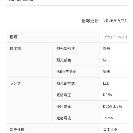
情報更新：2026/05/21
種類
プラトーヘッド 
操作部
照光部形状
丸形
照光部色
緑
透明/不透明
透明
※1 対応状況
ランプ
照光部方式
LED
対応済み：EU RoHS指令（10物質）の
非含有に対応した製品が提供可能な商品で
定格電圧
DC5V
す。
対応予定：EU RoHS指令（10物質）の非含
使用電圧
DC5V±5%
ご利用条件
有に対応した製品に切り替える予定のある
商品です。
定格電流
15mA
対応予定なし：EU RoHS指令（10物質）の
以下の条件をお読みいただき、同意のうえ
非含有に非対応の商品で、対応品を出す予
端子仕様
コネクタ