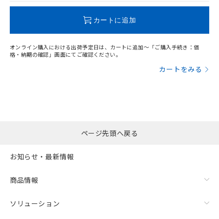
既に当社にて対応品への在庫切替を完了
していることから、特段のことがない限
カートに追加
り、2022年1月12日より割愛しておりま
"対応済み"や非含有の記載がされた商品であっても、流通
す。
在庫等で未対応品が混在する可能性があります。
オンライン購入における出荷予定日は、カートに追加～「ご購入手続き：価
非含有品が必要な際は、弊社営業部門もしくは販売店へお
格・納期の確認」画面にてご確認ください。
問い合わせください。
カートをみる
この製品のRoHS/REACH対応状況ページへ
ページ先頭へ戻る
お知らせ・最新情報
商品情報
ソリューション