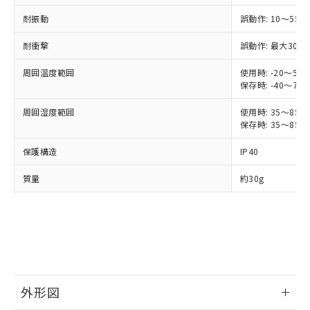
ご利用ください。
定はありません。
調査・確認中：EU RoHS指令（10物質）の
耐振動
誤動作: 10～55H
本サービスは、当社制御機器事業取扱
※1 中国RoHS○×表
非含有の対応状況を調査中または確認中の
商品の当社在庫状況および標準価格
耐衝撃
誤動作: 最大300m
商品です。
(税抜)を提供させていただくもので
「○」：最大均質材料含有率が中国RoHSの
非該当品：ライセンス料など無形物で、有
す。
周囲温度範囲
使用時: -20～55
基準値以下であることを示します。
害物質有無と関係のない商品です。
当社制御機器事業取扱商品の中には、
保存時: -40～70
「×」：最大均質材料含有率が中国RoHSの
仕入先様の事情により、非含有部品として
本サービスの対象外となる商品もある
基準値を超えていることを示します。
いたものが、含有品と判明した場合などや
当社は、これら貴社製品のうち、外国
周囲湿度範囲
使用時: 35～85%
ことをご了承ください。
「－」：未確認です。当社販売部門へお問
むを得ず変更することがあります。
為替および外国貿易法に定める商品
保存時: 35～85%
在庫状況および標準価格照会結果は、
い合わせください。
（以下｢規制貨物等」という）を輸出
記載している更新日時点での社内デー
*EU RoHS指令（10物質）：
保護構造
IP40
または国外への提供する場合は、日本
記
タに基づき作成されるものであり、閲
説明
鉛(Pb) 1000ppm以下、 水銀(Hg) 1000ppm以下、 カド
*中国RoHS10物質の基準値 (GB/T26572)：
国政府の輸出許可(または役務取引許
号
覧された時点での実際の在庫および標
ミウム(Cd) 100ppm以下、
Pb(鉛) :1000ppm、 Hg(水銀) : 1000ppm、 Cd(カドミウ
質量
約30g
可)を取得するなどの必要な手続きを
六価クロム(Cr(Ⅵ)) 1000ppm以下、ポリ臭化ビフェニル
ム) : 100ppm、
準価格とは異なる場合があることをご
類(PBB) 1000ppm以下、ポリ臭化ジフェニルエーテル類
Cr(Ⅵ)(六価クロム) : 1000ppm、 PBBs(ポリ臭化ビフェ
とります。
了承ください。
(PBDE) 1000ppm以下、フタル酸ビス(2-エチルヘキシ
○
一定数以上の在庫あり
ニル類) : 1000ppm、 PBDEs(ポリ臭化ジフェニルエーテ
当社は規制貨物を破棄する場合は、完
ル) (DEHP)(別名：DOP) 1000ppm以下、フタル酸ブチ
正式な納期状況および標準価格はお客
ル類) : 1000ppm、
ルベンジル（BBP） 1000ppm以下、フタル酸ジブチル
全に破砕するなど、違法に輸出されな
DBP(フタル酸ジブチル) : 1000ppm、 DIBP(フタル酸ジ
様のお取引先、またはお客様担当のオ
（DBP） 1000ppm以下、フタル酸ジイソブチル
イソブチル) : 1000ppm、 BBP(フタル酸ブチルベンジ
△
一定数には満たないが在庫あり
いよう必要な手段を講じます。
ムロン制御機器販売店・当社販売員に
(DIBP) 1000ppm以下
ル) : 1000ppm、
当社は貴社製品を、核兵器、ミサイ
但し、RoHS指令で産業用監視および制御機器に対する
DEHP(フタル酸ビス(2-エチルヘキシル)) : 1000ppm
ご相談ください。
適用除外項目は除く。
ル、化学兵器、生物兵器またはその他
－
在庫なし(最新の在庫状況につ
オムロン制御機器販売店や当社販売拠
フタル酸エステル類の４物質については閾値を超える意
武器並びにこれらの製造装置等に一切
いては、お客様のお取引先、ま
図的な使用がないことを確認しています。
点は「
販売ネットワーク
」をご確認
外形図
※2 環境保護使用期限
使用いたしません。
たはお客様担当のオムロン制御
ください。