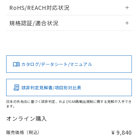
当社は、貴社製品を第三者に販売する
機器販売店・当社販売員にご確
在庫状況および標準価格結果を当社の
情報更新：2026/05/21
※2 対応予定月
RoHS/REACH対応状況
「ｅ」：有害物質（10物質）のすべてが基
場合は、上記1、2および3の内容を当
認ください)
事前の承諾なく第三者に漏洩または開
準値以下であることを示します。
該第三者に通知します。また当社は、
示しないようお願いします。
情報更新：2026/7/29
部品在庫の切り替え状況などにより、予定
「10」：通常の使用状況下において有害物
販売先および販売に係わる関係者が違
規格認証/適合状況
マイパーツ機能（部品リスト作成サー
空
受注生産機種、また在庫状況の
月が前後することがあります。
質が外部に漏えいし、環境に深刻な影響を
法に輸出するおそれがある場合は、取
ビス）をご利用いただくには、I-Web
白
情報を公開していない機種
EU RoHS
注意事項・凡例
及ぼさない年数を意味します。
り引きをいたしません。
M3U-TBA-3Cについての規格認証/適合状況については、「カ
メンバーズにご登録されている必要が
「－」：未確認です。当社販売部門へお問
スタマーサポートセンタ お客様相談室」または貴社担当オム
あります。
い合わせください。
ロン営業員または販売店にお問い合わせください。
お客様が当ウェブサイト上で当社にご
※3 非含有証明書ダウンロード
対応状況
対応予定月
※1
※2
登録された部品リストについて、当社
および当社の共同利用者が、当社の製
お問い合わせ
カタログ/データシート/マニュアル
下記の非含有証明書をダウンロードするこ
対応済み
品・サービスに関するお客様との取
とができます。
合意する
キャンセル
引・商談に必要な範囲で利用すること
をご了承ください。
EU RoHS指令（10物質）の非含有証明書
中国 RoHS
注意事項・凡例
※当社の共同利用者とは、
"個人情報
該非判定見解書/項目別対比表
51物質の非含有証明書（当社基準）
の共同利用に関して"
の「1.共同利
※本証明書は発行日時点で非含有を証明す
用者の範囲」に記載されている法人を
日本の外為法に基づく該非判定、およびEAR再輸出規制に関する見解が入手でき
るもので、過去に遡って非含有を証明する
指します。
ます。
中国 RoHS表
※1 ※2
ものではありません。
また、RoHS指令のフタル酸エステル類４
オンライン購入
Pb
Hg
Cd
Cr(VI)
物質の対応では、対応完了までの期間は出
荷製品に未対応品が混在することから備考
¥ 9,840
販売価格（税込）
O
O
O
O
欄に対応日を記載しておりました。