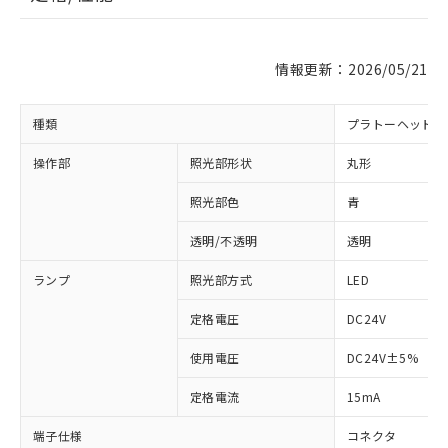
情報更新：2026/05/21
種類
プラトーヘッド 
操作部
照光部形状
丸形
照光部色
青
透明/不透明
透明
※1 対応状況
ランプ
照光部方式
LED
対応済み：EU RoHS指令（10物質）の
非含有に対応した製品が提供可能な商品で
定格電圧
DC24V
す。
対応予定：EU RoHS指令（10物質）の非含
使用電圧
DC24V±5%
ご利用条件
有に対応した製品に切り替える予定のある
商品です。
定格電流
15mA
対応予定なし：EU RoHS指令（10物質）の
以下の条件をお読みいただき、同意のうえ
非含有に非対応の商品で、対応品を出す予
端子仕様
コネクタ