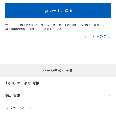
既に当社にて対応品への在庫切替を完了
していることから、特段のことがない限
カートに追加
り、2022年1月12日より割愛しておりま
"対応済み"や非含有の記載がされた商品であっても、流通
す。
在庫等で未対応品が混在する可能性があります。
オンライン購入における出荷予定日は、カートに追加～「ご購入手続き：価
非含有品が必要な際は、弊社営業部門もしくは販売店へお
格・納期の確認」画面にてご確認ください。
問い合わせください。
カートをみる
この製品のRoHS/REACH対応状況ページへ
ページ先頭へ戻る
お知らせ・最新情報
商品情報
ソリューション