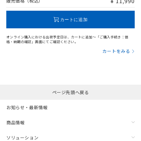
¥ 11,990
販売価格（税込）
欄に対応日を記載しておりました。
O
O
O
O
既に当社にて対応品への在庫切替を完了
していることから、特段のことがない限
カートに追加
り、2022年1月12日より割愛しておりま
"対応済み"や非含有の記載がされた商品であっても、流通
す。
在庫等で未対応品が混在する可能性があります。
オンライン購入における出荷予定日は、カートに追加～「ご購入手続き：価
非含有品が必要な際は、弊社営業部門もしくは販売店へお
格・納期の確認」画面にてご確認ください。
問い合わせください。
カートをみる
この製品のRoHS/REACH対応状況ページへ
ページ先頭へ戻る
お知らせ・最新情報
商品情報
ソリューション