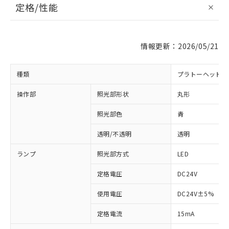
定格/性能
情報更新：2026/05/21
種類
プラトーヘッド 
操作部
照光部形状
丸形
照光部色
青
※1 対応状況
透明/不透明
透明
対応済み：EU RoHS指令（10物質）の
ランプ
照光部方式
LED
非含有に対応した製品が提供可能な商品で
す。
定格電圧
DC24V
対応予定：EU RoHS指令（10物質）の非含
ご利用条件
使用電圧
DC24V±5%
有に対応した製品に切り替える予定のある
商品です。
定格電流
15mA
対応予定なし：EU RoHS指令（10物質）の
以下の条件をお読みいただき、同意のうえ
非含有に非対応の商品で、対応品を出す予