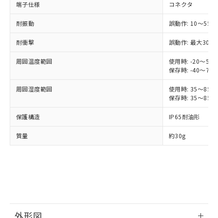
端子仕様
コネクタ
ご利用ください。
定はありません。
調査・確認中：EU RoHS指令（10物質）の
本サービスは、当社制御機器事業取扱
耐振動
誤動作: 10～55H
※1 中国RoHS○×表
非含有の対応状況を調査中または確認中の
商品の当社在庫状況および標準価格
商品です。
耐衝撃
誤動作: 最大300m
(税抜)を提供させていただくもので
「○」：最大均質材料含有率が中国RoHSの
非該当品：ライセンス料など無形物で、有
す。
基準値以下であることを示します。
害物質有無と関係のない商品です。
周囲温度範囲
使用時: -20～55
当社制御機器事業取扱商品の中には、
「×」：最大均質材料含有率が中国RoHSの
仕入先様の事情により、非含有部品として
保存時: -40～70
本サービスの対象外となる商品もある
基準値を超えていることを示します。
いたものが、含有品と判明した場合などや
当社は、これら貴社製品のうち、外国
ことをご了承ください。
「－」：未確認です。当社販売部門へお問
周囲湿度範囲
使用時: 35～85%
むを得ず変更することがあります。
為替および外国貿易法に定める商品
在庫状況および標準価格照会結果は、
保存時: 35～85%
い合わせください。
（以下｢規制貨物等」という）を輸出
記載している更新日時点での社内デー
*EU RoHS指令（10物質）：
または国外への提供する場合は、日本
記
タに基づき作成されるものであり、閲
説明
保護構造
IP65耐油形
鉛(Pb) 1000ppm以下、 水銀(Hg) 1000ppm以下、 カド
*中国RoHS10物質の基準値 (GB/T26572)：
国政府の輸出許可(または役務取引許
号
覧された時点での実際の在庫および標
ミウム(Cd) 100ppm以下、
Pb(鉛) :1000ppm、 Hg(水銀) : 1000ppm、 Cd(カドミウ
可)を取得するなどの必要な手続きを
六価クロム(Cr(Ⅵ)) 1000ppm以下、ポリ臭化ビフェニル
ム) : 100ppm、
準価格とは異なる場合があることをご
質量
約30g
類(PBB) 1000ppm以下、ポリ臭化ジフェニルエーテル類
Cr(Ⅵ)(六価クロム) : 1000ppm、 PBBs(ポリ臭化ビフェ
とります。
了承ください。
(PBDE) 1000ppm以下、フタル酸ビス(2-エチルヘキシ
○
一定数以上の在庫あり
ニル類) : 1000ppm、 PBDEs(ポリ臭化ジフェニルエーテ
当社は規制貨物を破棄する場合は、完
ル) (DEHP)(別名：DOP) 1000ppm以下、フタル酸ブチ
正式な納期状況および標準価格はお客
ル類) : 1000ppm、
ルベンジル（BBP） 1000ppm以下、フタル酸ジブチル
全に破砕するなど、違法に輸出されな
DBP(フタル酸ジブチル) : 1000ppm、 DIBP(フタル酸ジ
様のお取引先、またはお客様担当のオ
（DBP） 1000ppm以下、フタル酸ジイソブチル
イソブチル) : 1000ppm、 BBP(フタル酸ブチルベンジ
△
一定数には満たないが在庫あり
いよう必要な手段を講じます。
ムロン制御機器販売店・当社販売員に
(DIBP) 1000ppm以下
ル) : 1000ppm、
当社は貴社製品を、核兵器、ミサイ
但し、RoHS指令で産業用監視および制御機器に対する
DEHP(フタル酸ビス(2-エチルヘキシル)) : 1000ppm
ご相談ください。
適用除外項目は除く。
ル、化学兵器、生物兵器またはその他
－
在庫なし(最新の在庫状況につ
オムロン制御機器販売店や当社販売拠
フタル酸エステル類の４物質については閾値を超える意
武器並びにこれらの製造装置等に一切
いては、お客様のお取引先、ま
図的な使用がないことを確認しています。
点は「
販売ネットワーク
」をご確認
※2 環境保護使用期限
外形図
使用いたしません。
たはお客様担当のオムロン制御
ください。