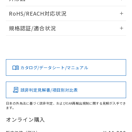
当社は、貴社製品を第三者に販売する
機器販売店・当社販売員にご確
在庫状況および標準価格結果を当社の
※2 対応予定月
情報更新：2026/05/21
「ｅ」：有害物質（10物質）のすべてが基
場合は、上記1、2および3の内容を当
認ください)
事前の承諾なく第三者に漏洩または開
RoHS/REACH対応状況
準値以下であることを示します。
該第三者に通知します。また当社は、
示しないようお願いします。
部品在庫の切り替え状況などにより、予定
「10」：通常の使用状況下において有害物
販売先および販売に係わる関係者が違
情報更新：2026/7/29
マイパーツ機能（部品リスト作成サー
空
受注生産機種、また在庫状況の
規格認証/適合状況
月が前後することがあります。
質が外部に漏えいし、環境に深刻な影響を
法に輸出するおそれがある場合は、取
ビス）をご利用いただくには、I-Web
白
情報を公開していない機種
及ぼさない年数を意味します。
り引きをいたしません。
EU RoHS
注意事項・凡例
メンバーズにご登録されている必要が
M3U-TBA-3C-5についての規格認証/適合状況については、
「－」：未確認です。当社販売部門へお問
あります。
「カスタマーサポートセンタ お客様相談室」または貴社担当
い合わせください。
お客様が当ウェブサイト上で当社にご
オムロン営業員または販売店にお問い合わせください。
※3 非含有証明書ダウンロード
登録された部品リストについて、当社
対応状況
対応予定月
※1
※2
および当社の共同利用者が、当社の製
下記の非含有証明書をダウンロードするこ
お問い合わせ
カタログ/データシート/マニュアル
品・サービスに関するお客様との取
対応済み
とができます。
合意する
キャンセル
引・商談に必要な範囲で利用すること
をご了承ください。
EU RoHS指令（10物質）の非含有証明書
※当社の共同利用者とは、
"個人情報
中国 RoHS
注意事項・凡例
該非判定見解書/項目別対比表
51物質の非含有証明書（当社基準）
の共同利用に関して"
の「1.共同利
※本証明書は発行日時点で非含有を証明す
用者の範囲」に記載されている法人を
るもので、過去に遡って非含有を証明する
日本の外為法に基づく該非判定、およびEAR再輸出規制に関する見解が入手でき
指します。
ます。
中国 RoHS表
※1 ※2
ものではありません。
また、RoHS指令のフタル酸エステル類４
オンライン購入
Pb
Hg
Cd
Cr(VI)
物質の対応では、対応完了までの期間は出
荷製品に未対応品が混在することから備考