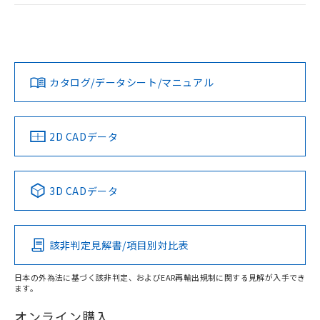
および当社の共同利用者が、当社の製
ログイン/会員登録
EU RoHS
注意事項・凡例
M2PT-90A12-24CRについての規格認証/適合状況について
下記の非含有証明書をダウンロードするこ
品・サービスに関するお客様との取
は、「カスタマーサポートセンタ お客様相談室」または貴社
とができます。
合意する
キャンセル
引・商談に必要な範囲で利用すること
担当オムロン営業員または販売店にお問い合わせください。
をご了承ください。
対応状況
対応予定月
※1
※2
EU RoHS指令（10物質）の非含有証明書
ダウンロードデータをご利用いただく前に、以下を必ずお読
※当社の共同利用者とは、
"個人情報
51物質の非含有証明書（当社基準）
みください。
の共同利用に関して"
の「1.共同利
お問い合わせ
カタログ/データシート/マニュアル
対応済み
※本証明書は発行日時点で非含有を証明す
ソフトウェアの使用条件
用者の範囲」に記載されている法人を
るもので、過去に遡って非含有を証明する
指します。
ものではありません。
また、RoHS指令のフタル酸エステル類４
中国 RoHS
注意事項・凡例
2D CADデータ
物質の対応では、対応完了までの期間は出
荷製品に未対応品が混在することから備考
欄に対応日を記載しておりました。
中国 RoHS表
※1 ※2
3D CADデータ
既に当社にて対応品への在庫切替を完了
していることから、特段のことがない限
Pb
Hg
Cd
Cr(VI)
り、2022年1月12日より割愛しておりま
す。
該非判定見解書/項目別対比表
X
O
O
O
日本の外為法に基づく該非判定、およびEAR再輸出規制に関する見解が入手でき
ます。
"対応済み"や非含有の記載がされた商品であっても、流通
在庫等で未対応品が混在する可能性があります。
オンライン購入