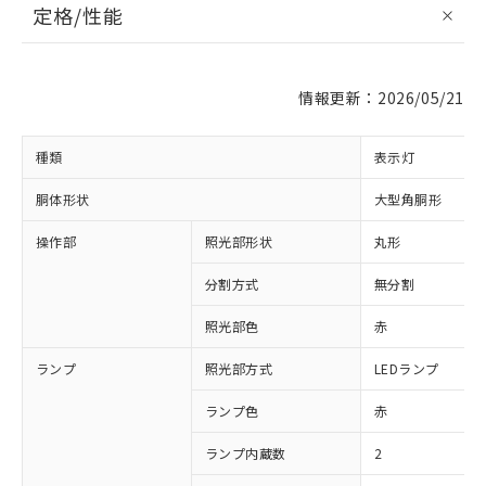
定格/性能
情報更新：2026/05/21
種類
表示灯
胴体形状
大型角胴形
操作部
照光部形状
丸形
分割方式
無分割
照光部色
赤
ランプ
照光部方式
LEDランプ
ランプ色
赤
ランプ内蔵数
2