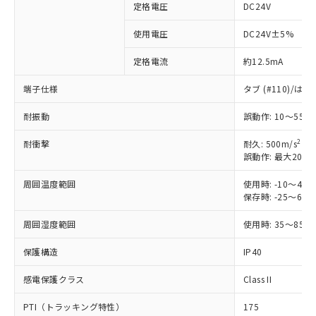
定格電圧
DC24V
※1 対応状況
使用電圧
DC24V±5%
定格電流
約12.5mA
対応済み：EU RoHS指令（10物質）の
非含有に対応した製品が提供可能な商品で
端子仕様
タブ (#110)/
す。
対応予定：EU RoHS指令（10物質）の非含
耐振動
誤動作: 10～55H
ご利用条件
有に対応した製品に切り替える予定のある
商品です。
2
耐衝撃
耐久: 500m/s
対応予定なし：EU RoHS指令（10物質）の
誤動作: 最大200m
以下の条件をお読みいただき、同意のうえ
非含有に非対応の商品で、対応品を出す予
ご利用ください。
定はありません。
周囲温度範囲
使用時: -10～4
保存時: -25～6
調査・確認中：EU RoHS指令（10物質）の
本サービスは、当社制御機器事業取扱
※1 中国RoHS○×表
非含有の対応状況を調査中または確認中の
商品の当社在庫状況および標準価格
周囲湿度範囲
使用時: 35～85%
商品です。
(税抜)を提供させていただくもので
「○」：最大均質材料含有率が中国RoHSの
非該当品：ライセンス料など無形物で、有
す。
保護構造
IP40
基準値以下であることを示します。
害物質有無と関係のない商品です。
当社制御機器事業取扱商品の中には、
「×」：最大均質材料含有率が中国RoHSの
仕入先様の事情により、非含有部品として
本サービスの対象外となる商品もある
感電保護クラス
Class II
基準値を超えていることを示します。
いたものが、含有品と判明した場合などや
当社は、これら貴社製品のうち、外国
ことをご了承ください。
「－」：未確認です。当社販売部門へお問
むを得ず変更することがあります。
為替および外国貿易法に定める商品
PTI（トラッキング特性）
175
在庫状況および標準価格照会結果は、
い合わせください。