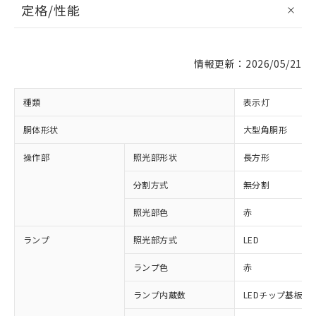
定格/性能
情報更新：2026/05/21
種類
表示灯
胴体形状
大型角胴形
操作部
照光部形状
長方形
分割方式
無分割
照光部色
赤
ランプ
照光部方式
LED
ランプ色
赤
ランプ内蔵数
LEDチップ基板付