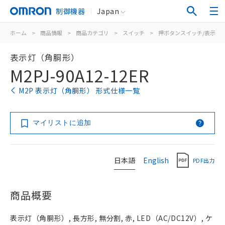
制御機器
Japan
ホーム
>
商品情報
>
商品カテゴリ
>
スイッチ
>
押ボタンスイッチ/表示灯
表示灯（角胴形）
M2PJ-90A12-12ER
M2P 表示灯（角胴形） 形式仕様一覧
マイリストに追加
日本語
English
PDF出力
商品概要
表示灯（角胴形）, 長方形, 無分割, 赤, LED（AC/DC12V）, ケ