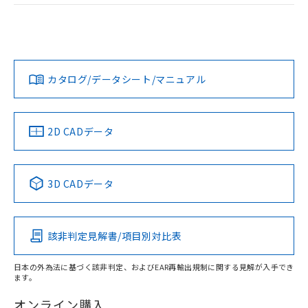
および当社の共同利用者が、当社の製
ログイン/会員登録
EU RoHS
注意事項・凡例
M2PJ-90A12-12ERについての規格認証/適合状況について
下記の非含有証明書をダウンロードするこ
品・サービスに関するお客様との取
は、「カスタマーサポートセンタ お客様相談室」または貴社
とができます。
合意する
キャンセル
引・商談に必要な範囲で利用すること
担当オムロン営業員または販売店にお問い合わせください。
をご了承ください。
対応状況
対応予定月
※1
※2
EU RoHS指令（10物質）の非含有証明書
ダウンロードデータをご利用いただく前に、以下を必ずお読
※当社の共同利用者とは、
"個人情報
51物質の非含有証明書（当社基準）
みください。
の共同利用に関して"
の「1.共同利
お問い合わせ
カタログ/データシート/マニュアル
対応済み
※本証明書は発行日時点で非含有を証明す
ソフトウェアの使用条件
用者の範囲」に記載されている法人を
るもので、過去に遡って非含有を証明する
指します。
ものではありません。
また、RoHS指令のフタル酸エステル類４
中国 RoHS
注意事項・凡例
2D CADデータ
物質の対応では、対応完了までの期間は出
荷製品に未対応品が混在することから備考
欄に対応日を記載しておりました。
中国 RoHS表
※1 ※2
3D CADデータ
既に当社にて対応品への在庫切替を完了
していることから、特段のことがない限
Pb
Hg
Cd
Cr(VI)
り、2022年1月12日より割愛しておりま
す。
該非判定見解書/項目別対比表
X
O
O
O
日本の外為法に基づく該非判定、およびEAR再輸出規制に関する見解が入手でき
ます。
"対応済み"や非含有の記載がされた商品であっても、流通
在庫等で未対応品が混在する可能性があります。
オンライン購入