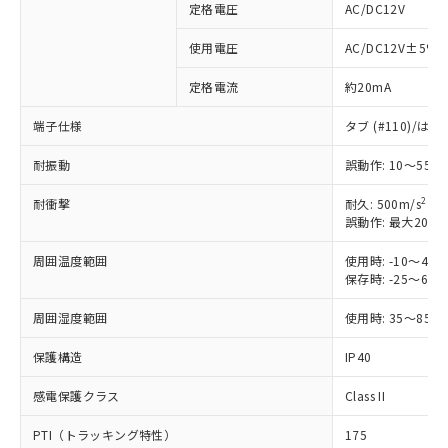
定格電圧
AC/DC12V
※1 対応状況
使用電圧
AC/DC12V±5%
定格電流
約20mA
対応済み：EU RoHS指令（10物質）の
非含有に対応した製品が提供可能な商品で
端子仕様
タブ (#110)/
す。
対応予定：EU RoHS指令（10物質）の非含
耐振動
誤動作: 10～55H
ご利用条件
有に対応した製品に切り替える予定のある
商品です。
2
耐衝撃
耐久: 500m/s
対応予定なし：EU RoHS指令（10物質）の
誤動作: 最大200m
以下の条件をお読みいただき、同意のうえ
非含有に非対応の商品で、対応品を出す予
ご利用ください。
定はありません。
周囲温度範囲
使用時: -10～4
保存時: -25～6
調査・確認中：EU RoHS指令（10物質）の
本サービスは、当社制御機器事業取扱
※1 中国RoHS○×表
非含有の対応状況を調査中または確認中の
商品の当社在庫状況および標準価格
周囲湿度範囲
使用時: 35～85%
商品です。
(税抜)を提供させていただくもので
「○」：最大均質材料含有率が中国RoHSの
非該当品：ライセンス料など無形物で、有
す。
保護構造
IP40
基準値以下であることを示します。
害物質有無と関係のない商品です。
当社制御機器事業取扱商品の中には、
「×」：最大均質材料含有率が中国RoHSの
仕入先様の事情により、非含有部品として
本サービスの対象外となる商品もある
感電保護クラス
Class II
基準値を超えていることを示します。
いたものが、含有品と判明した場合などや
当社は、これら貴社製品のうち、外国
ことをご了承ください。
「－」：未確認です。当社販売部門へお問
むを得ず変更することがあります。
為替および外国貿易法に定める商品
PTI（トラッキング特性）
175
在庫状況および標準価格照会結果は、
い合わせください。