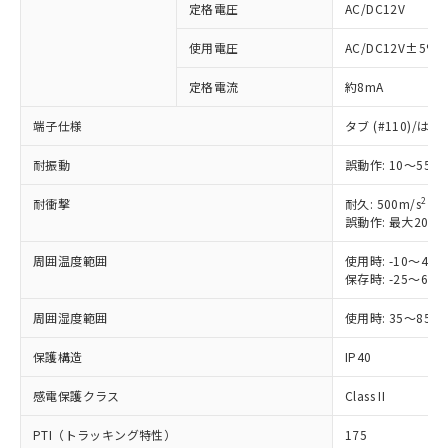
定格電圧
AC/DC12V
※1 対応状況
使用電圧
AC/DC12V±5%
定格電流
約8mA
対応済み：EU RoHS指令（10物質）の
非含有に対応した製品が提供可能な商品で
端子仕様
タブ (#110)/
す。
対応予定：EU RoHS指令（10物質）の非含
耐振動
誤動作: 10～55H
ご利用条件
有に対応した製品に切り替える予定のある
商品です。
2
耐衝撃
耐久: 500m/s
対応予定なし：EU RoHS指令（10物質）の
誤動作: 最大200m
以下の条件をお読みいただき、同意のうえ
非含有に非対応の商品で、対応品を出す予
ご利用ください。
定はありません。
周囲温度範囲
使用時: -10～4
保存時: -25～6
調査・確認中：EU RoHS指令（10物質）の
本サービスは、当社制御機器事業取扱
※1 中国RoHS○×表
非含有の対応状況を調査中または確認中の
商品の当社在庫状況および標準価格
周囲湿度範囲
使用時: 35～85%
商品です。
(税抜)を提供させていただくもので
「○」：最大均質材料含有率が中国RoHSの
非該当品：ライセンス料など無形物で、有
す。
保護構造
IP40
基準値以下であることを示します。
害物質有無と関係のない商品です。
当社制御機器事業取扱商品の中には、
「×」：最大均質材料含有率が中国RoHSの
仕入先様の事情により、非含有部品として
本サービスの対象外となる商品もある
感電保護クラス
Class II
基準値を超えていることを示します。
いたものが、含有品と判明した場合などや
当社は、これら貴社製品のうち、外国
ことをご了承ください。
「－」：未確認です。当社販売部門へお問
むを得ず変更することがあります。
為替および外国貿易法に定める商品
PTI（トラッキング特性）
175
在庫状況および標準価格照会結果は、
い合わせください。