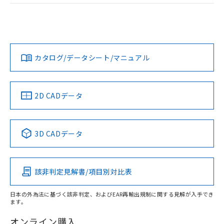
および当社の共同利用者が、当社の製
ログイン/会員登録
EU RoHS
注意事項・凡例
M2PJ-90A12-12EGについての規格認証/適合状況について
下記の非含有証明書をダウンロードするこ
品・サービスに関するお客様との取
は、「カスタマーサポートセンタ お客様相談室」または貴社
とができます。
合意する
キャンセル
引・商談に必要な範囲で利用すること
担当オムロン営業員または販売店にお問い合わせください。
をご了承ください。
対応状況
対応予定月
※1
※2
EU RoHS指令（10物質）の非含有証明書
ダウンロードデータをご利用いただく前に、以下を必ずお読
※当社の共同利用者とは、
"個人情報
51物質の非含有証明書（当社基準）
みください。
の共同利用に関して"
の「1.共同利
お問い合わせ
カタログ/データシート/マニュアル
対応済み
※本証明書は発行日時点で非含有を証明す
ソフトウェアの使用条件
用者の範囲」に記載されている法人を
るもので、過去に遡って非含有を証明する
指します。
ものではありません。
また、RoHS指令のフタル酸エステル類４
中国 RoHS
注意事項・凡例
2D CADデータ
物質の対応では、対応完了までの期間は出
荷製品に未対応品が混在することから備考
欄に対応日を記載しておりました。
中国 RoHS表
※1 ※2
3D CADデータ
既に当社にて対応品への在庫切替を完了
していることから、特段のことがない限
Pb
Hg
Cd
Cr(VI)
り、2022年1月12日より割愛しておりま
す。
該非判定見解書/項目別対比表
X
O
O
O
日本の外為法に基づく該非判定、およびEAR再輸出規制に関する見解が入手でき
ます。
"対応済み"や非含有の記載がされた商品であっても、流通
在庫等で未対応品が混在する可能性があります。
オンライン購入