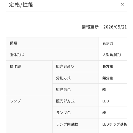
定格/性能
情報更新：2026/05/21
種類
表示灯
胴体形状
大型角胴形
操作部
照光部形状
長方形
分割方式
無分割
照光部色
緑
ランプ
照光部方式
LED
ランプ色
緑
ランプ内蔵数
LEDチップ基板付