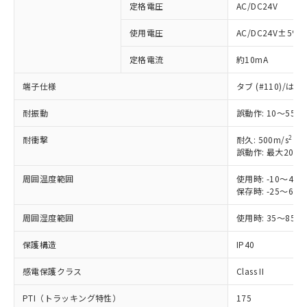
定格電圧
AC/DC24V
※1 対応状況
使用電圧
AC/DC24V±5%
定格電流
約10mA
対応済み：EU RoHS指令（10物質）の
非含有に対応した製品が提供可能な商品で
端子仕様
タブ (#110)/
す。
対応予定：EU RoHS指令（10物質）の非含
耐振動
誤動作: 10～55H
ご利用条件
有に対応した製品に切り替える予定のある
商品です。
2
耐衝撃
耐久: 500m/s
対応予定なし：EU RoHS指令（10物質）の
誤動作: 最大200m
以下の条件をお読みいただき、同意のうえ
非含有に非対応の商品で、対応品を出す予
ご利用ください。
定はありません。
周囲温度範囲
使用時: -10～4
保存時: -25～6
調査・確認中：EU RoHS指令（10物質）の
本サービスは、当社制御機器事業取扱
※1 中国RoHS○×表
非含有の対応状況を調査中または確認中の
商品の当社在庫状況および標準価格
周囲湿度範囲
使用時: 35～85%
商品です。
(税抜)を提供させていただくもので
「○」：最大均質材料含有率が中国RoHSの
非該当品：ライセンス料など無形物で、有
す。
保護構造
IP40
基準値以下であることを示します。
害物質有無と関係のない商品です。
当社制御機器事業取扱商品の中には、
「×」：最大均質材料含有率が中国RoHSの
仕入先様の事情により、非含有部品として
本サービスの対象外となる商品もある
感電保護クラス
Class II
基準値を超えていることを示します。
いたものが、含有品と判明した場合などや
当社は、これら貴社製品のうち、外国
ことをご了承ください。
「－」：未確認です。当社販売部門へお問
むを得ず変更することがあります。
為替および外国貿易法に定める商品
PTI（トラッキング特性）
175
在庫状況および標準価格照会結果は、
い合わせください。