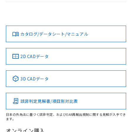
および当社の共同利用者が、当社の製
ログイン/会員登録
EU RoHS
注意事項・凡例
M2PJ-90A11-24EWについての規格認証/適合状況について
下記の非含有証明書をダウンロードするこ
品・サービスに関するお客様との取
は、「カスタマーサポートセンタ お客様相談室」または貴社
とができます。
合意する
キャンセル
引・商談に必要な範囲で利用すること
担当オムロン営業員または販売店にお問い合わせください。
をご了承ください。
対応状況
対応予定月
※1
※2
EU RoHS指令（10物質）の非含有証明書
ダウンロードデータをご利用いただく前に、以下を必ずお読
※当社の共同利用者とは、
"個人情報
51物質の非含有証明書（当社基準）
みください。
の共同利用に関して"
の「1.共同利
お問い合わせ
カタログ/データシート/マニュアル
対応済み
※本証明書は発行日時点で非含有を証明す
ソフトウェアの使用条件
用者の範囲」に記載されている法人を
るもので、過去に遡って非含有を証明する
指します。
ものではありません。
また、RoHS指令のフタル酸エステル類４
中国 RoHS
注意事項・凡例
2D CADデータ
物質の対応では、対応完了までの期間は出
荷製品に未対応品が混在することから備考
欄に対応日を記載しておりました。
中国 RoHS表
※1 ※2
3D CADデータ
既に当社にて対応品への在庫切替を完了
していることから、特段のことがない限
Pb
Hg
Cd
Cr(VI)
り、2022年1月12日より割愛しておりま
す。
該非判定見解書/項目別対比表
X
O
O
O
日本の外為法に基づく該非判定、およびEAR再輸出規制に関する見解が入手でき
ます。
"対応済み"や非含有の記載がされた商品であっても、流通
在庫等で未対応品が混在する可能性があります。
オンライン購入