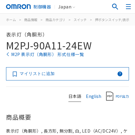
制御機器
Japan
ホーム
>
商品情報
>
商品カテゴリ
>
スイッチ
>
押ボタンスイッチ/表示灯
表示灯（角胴形）
M2PJ-90A11-24EW
M2P 表示灯（角胴形） 形式仕様一覧
マイリストに追加
日本語
English
PDF出力
商品概要
表示灯（角胴形）, 長方形, 無分割, 白, LED（AC/DC24V）, ケ