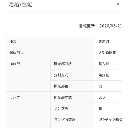
定格/性能
情報更新：2026/05/21
種類
表示灯
胴体形状
大型角胴形
操作部
照光部形状
長方形
分割方式
無分割
照光部色
白
ランプ
照光部方式
LED
ランプ色
白
ランプ内蔵数
LEDチップ基板付