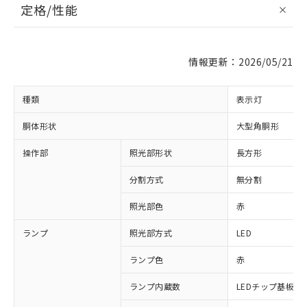
定格/性能
情報更新：2026/05/21
種類
表示灯
胴体形状
大型角胴形
操作部
照光部形状
長方形
分割方式
無分割
照光部色
赤
ランプ
照光部方式
LED
ランプ色
赤
ランプ内蔵数
LEDチップ基板付