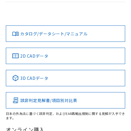
および当社の共同利用者が、当社の製
ログイン/会員登録
EU RoHS
注意事項・凡例
M2PJ-90A11-24ERについての規格認証/適合状況について
下記の非含有証明書をダウンロードするこ
品・サービスに関するお客様との取
は、「カスタマーサポートセンタ お客様相談室」または貴社
とができます。
合意する
キャンセル
引・商談に必要な範囲で利用すること
担当オムロン営業員または販売店にお問い合わせください。
をご了承ください。
対応状況
対応予定月
※1
※2
EU RoHS指令（10物質）の非含有証明書
ダウンロードデータをご利用いただく前に、以下を必ずお読
※当社の共同利用者とは、
"個人情報
51物質の非含有証明書（当社基準）
みください。
の共同利用に関して"
の「1.共同利
お問い合わせ
カタログ/データシート/マニュアル
対応済み
※本証明書は発行日時点で非含有を証明す
ソフトウェアの使用条件
用者の範囲」に記載されている法人を
るもので、過去に遡って非含有を証明する
指します。
ものではありません。
また、RoHS指令のフタル酸エステル類４
中国 RoHS
注意事項・凡例
2D CADデータ
物質の対応では、対応完了までの期間は出
荷製品に未対応品が混在することから備考
欄に対応日を記載しておりました。
中国 RoHS表
※1 ※2
3D CADデータ
既に当社にて対応品への在庫切替を完了
していることから、特段のことがない限
Pb
Hg
Cd
Cr(VI)
り、2022年1月12日より割愛しておりま
す。
該非判定見解書/項目別対比表
X
O
O
O
日本の外為法に基づく該非判定、およびEAR再輸出規制に関する見解が入手でき
ます。
"対応済み"や非含有の記載がされた商品であっても、流通
在庫等で未対応品が混在する可能性があります。
オンライン購入