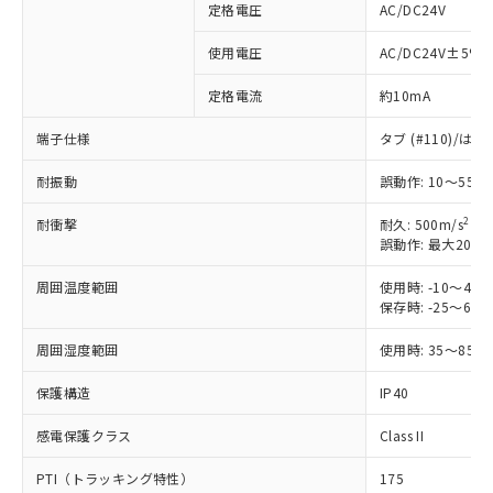
定格電圧
AC/DC24V
※1 対応状況
使用電圧
AC/DC24V±5%
定格電流
約10mA
対応済み：EU RoHS指令（10物質）の
非含有に対応した製品が提供可能な商品で
端子仕様
タブ (#110)/
す。
対応予定：EU RoHS指令（10物質）の非含
耐振動
誤動作: 10～55H
ご利用条件
有に対応した製品に切り替える予定のある
商品です。
2
耐衝撃
耐久: 500m/s
対応予定なし：EU RoHS指令（10物質）の
誤動作: 最大200m
以下の条件をお読みいただき、同意のうえ
非含有に非対応の商品で、対応品を出す予
ご利用ください。
定はありません。
周囲温度範囲
使用時: -10～4
保存時: -25～6
調査・確認中：EU RoHS指令（10物質）の
本サービスは、当社制御機器事業取扱
※1 中国RoHS○×表
非含有の対応状況を調査中または確認中の
商品の当社在庫状況および標準価格
周囲湿度範囲
使用時: 35～85%
商品です。
(税抜)を提供させていただくもので
「○」：最大均質材料含有率が中国RoHSの
非該当品：ライセンス料など無形物で、有
す。
保護構造
IP40
基準値以下であることを示します。
害物質有無と関係のない商品です。
当社制御機器事業取扱商品の中には、
「×」：最大均質材料含有率が中国RoHSの
仕入先様の事情により、非含有部品として
本サービスの対象外となる商品もある
感電保護クラス
Class II
基準値を超えていることを示します。
いたものが、含有品と判明した場合などや
当社は、これら貴社製品のうち、外国
ことをご了承ください。
「－」：未確認です。当社販売部門へお問
むを得ず変更することがあります。
為替および外国貿易法に定める商品
PTI（トラッキング特性）
175
在庫状況および標準価格照会結果は、
い合わせください。