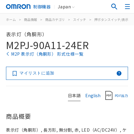
制御機器
Japan
ホーム
>
商品情報
>
商品カテゴリ
>
スイッチ
>
押ボタンスイッチ/表示灯
表示灯（角胴形）
M2PJ-90A11-24ER
M2P 表示灯（角胴形） 形式仕様一覧
マイリストに追加
日本語
English
PDF出力
商品概要
表示灯（角胴形）, 長方形, 無分割, 赤, LED（AC/DC24V）, ケ