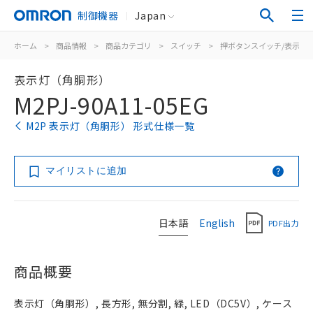
制御機器
Japan
ホーム
>
商品情報
>
商品カテゴリ
>
スイッチ
>
押ボタンスイッチ/表示灯
表示灯（角胴形）
M2PJ-90A11-05EG
M2P 表示灯（角胴形） 形式仕様一覧
マイリストに追加
日本語
English
PDF出力
商品概要
表示灯（角胴形）, 長方形, 無分割, 緑, LED（DC5V）, ケース