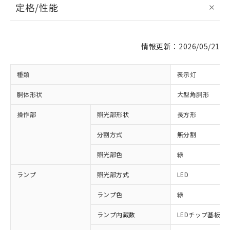
定格/性能
情報更新：2026/05/21
種類
表示灯
胴体形状
大型角胴形
操作部
照光部形状
長方形
分割方式
無分割
照光部色
緑
ランプ
照光部方式
LED
ランプ色
緑
ランプ内蔵数
LEDチップ基板付