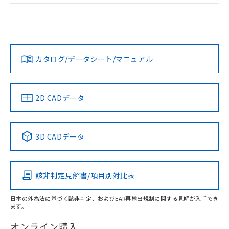
および当社の共同利用者が、当社の製
ログイン/会員登録
EU RoHS
注意事項・凡例
M2PJ-90A11-05EGについての規格認証/適合状況について
下記の非含有証明書をダウンロードするこ
品・サービスに関するお客様との取
は、「カスタマーサポートセンタ お客様相談室」または貴社
とができます。
合意する
キャンセル
引・商談に必要な範囲で利用すること
担当オムロン営業員または販売店にお問い合わせください。
をご了承ください。
対応状況
対応予定月
※1
※2
EU RoHS指令（10物質）の非含有証明書
ダウンロードデータをご利用いただく前に、以下を必ずお読
※当社の共同利用者とは、
"個人情報
51物質の非含有証明書（当社基準）
みください。
の共同利用に関して"
の「1.共同利
お問い合わせ
カタログ/データシート/マニュアル
対応済み
※本証明書は発行日時点で非含有を証明す
ソフトウェアの使用条件
用者の範囲」に記載されている法人を
るもので、過去に遡って非含有を証明する
指します。
ものではありません。
また、RoHS指令のフタル酸エステル類４
中国 RoHS
注意事項・凡例
2D CADデータ
物質の対応では、対応完了までの期間は出
荷製品に未対応品が混在することから備考
欄に対応日を記載しておりました。
中国 RoHS表
※1 ※2
3D CADデータ
既に当社にて対応品への在庫切替を完了
していることから、特段のことがない限
Pb
Hg
Cd
Cr(VI)
り、2022年1月12日より割愛しておりま
す。
該非判定見解書/項目別対比表
X
O
O
O
日本の外為法に基づく該非判定、およびEAR再輸出規制に関する見解が入手でき
ます。
"対応済み"や非含有の記載がされた商品であっても、流通
在庫等で未対応品が混在する可能性があります。
オンライン購入