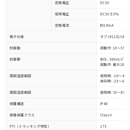
定格電圧
DC5V
※1 対応状況
使用電圧
DC5V±5%
定格電流
約18mA
対応済み：EU RoHS指令（10物質）の
非含有に対応した製品が提供可能な商品で
端子仕様
タブ (#110)/
す。
対応予定：EU RoHS指令（10物質）の非含
耐振動
誤動作: 10～55H
ご利用条件
有に対応した製品に切り替える予定のある
商品です。
2
耐衝撃
耐久: 500m/s
対応予定なし：EU RoHS指令（10物質）の
誤動作: 最大200m
以下の条件をお読みいただき、同意のうえ
非含有に非対応の商品で、対応品を出す予
ご利用ください。
定はありません。
周囲温度範囲
使用時: -10～4
保存時: -25～6
調査・確認中：EU RoHS指令（10物質）の
本サービスは、当社制御機器事業取扱
※1 中国RoHS○×表
非含有の対応状況を調査中または確認中の
商品の当社在庫状況および標準価格
周囲湿度範囲
使用時: 35～85%
商品です。
(税抜)を提供させていただくもので
「○」：最大均質材料含有率が中国RoHSの
非該当品：ライセンス料など無形物で、有
す。
保護構造
IP40
基準値以下であることを示します。
害物質有無と関係のない商品です。
当社制御機器事業取扱商品の中には、
「×」：最大均質材料含有率が中国RoHSの
仕入先様の事情により、非含有部品として
本サービスの対象外となる商品もある
感電保護クラス
Class II
基準値を超えていることを示します。
いたものが、含有品と判明した場合などや
当社は、これら貴社製品のうち、外国
ことをご了承ください。
「－」：未確認です。当社販売部門へお問
むを得ず変更することがあります。
為替および外国貿易法に定める商品
PTI（トラッキング特性）
175
在庫状況および標準価格照会結果は、
い合わせください。