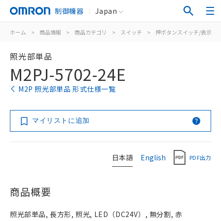
制御機器
Japan
ホーム
>
商品情報
>
商品カテゴリ
>
スイッチ
>
押ボタンスイッチ/表示灯
照光部単品
M2PJ-5702-24E
M2P 照光部単品 形式仕様一覧
マイリストに追加
日本語
English
PDF出力
商品概要
照光部単品, 長方形, 照光, LED（DC24V）, 無分割, 赤