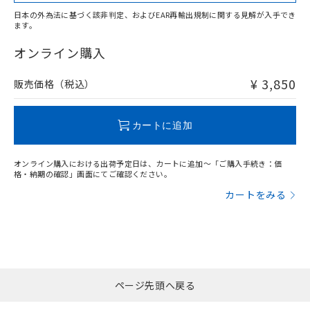
適用除外項目は除く。
ル、化学兵器、生物兵器またはその他
－
在庫なし(最新の在庫状況につ
オムロン制御機器販売店や当社販売拠
フタル酸エステル類の４物質については閾値を超える意
日本の外為法に基づく該非判定、およびEAR再輸出規制に関する見解が入手でき
武器並びにこれらの製造装置等に一切
いては、お客様のお取引先、ま
図的な使用がないことを確認しています。
点は「
販売ネットワーク
」をご確認
ます。
※2 環境保護使用期限
"対応済み"や非含有の記載がされた商品であっても、流通
使用いたしません。
たはお客様担当のオムロン制御
ください。
在庫等で未対応品が混在する可能性があります。
オンライン購入
当社は、貴社製品を第三者に販売する
機器販売店・当社販売員にご確
在庫状況および標準価格結果を当社の
※2 対応予定月
「ｅ」：有害物質（10物質）のすべてが基
非含有品が必要な際は、弊社営業部門もしくは販売店へお
場合は、上記1、2および3の内容を当
認ください)
事前の承諾なく第三者に漏洩または開
準値以下であることを示します。
問い合わせください。
該第三者に通知します。また当社は、
¥ 3,850
販売価格（税込）
示しないようお願いします。
部品在庫の切り替え状況などにより、予定
「10」：通常の使用状況下において有害物
販売先および販売に係わる関係者が違
マイパーツ機能（部品リスト作成サー
空
受注生産機種、また在庫状況の
月が前後することがあります。
質が外部に漏えいし、環境に深刻な影響を
法に輸出するおそれがある場合は、取
ビス）をご利用いただくには、I-Web
白
情報を公開していない機種
この製品のRoHS/REACH対応状況ページへ
及ぼさない年数を意味します。
り引きをいたしません。
カートに追加
メンバーズにご登録されている必要が
「－」：未確認です。当社販売部門へお問
あります。
い合わせください。
お客様が当ウェブサイト上で当社にご
オンライン購入における出荷予定日は、カートに追加～「ご購入手続き：価
※3 非含有証明書ダウンロード
登録された部品リストについて、当社
格・納期の確認」画面にてご確認ください。
および当社の共同利用者が、当社の製
カートをみる
下記の非含有証明書をダウンロードするこ
品・サービスに関するお客様との取
とができます。
合意する
キャンセル
引・商談に必要な範囲で利用すること
をご了承ください。
EU RoHS指令（10物質）の非含有証明書
※当社の共同利用者とは、
"個人情報
51物質の非含有証明書（当社基準）
の共同利用に関して"
の「1.共同利
※本証明書は発行日時点で非含有を証明す
用者の範囲」に記載されている法人を
るもので、過去に遡って非含有を証明する
ページ先頭へ戻る
指します。
ものではありません。