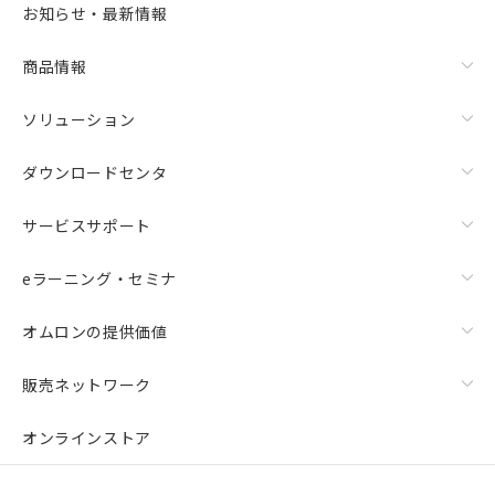
また、RoHS指令のフタル酸エステル類４
お知らせ・最新情報
物質の対応では、対応完了までの期間は出
荷製品に未対応品が混在することから備考
商品情報
欄に対応日を記載しておりました。
既に当社にて対応品への在庫切替を完了
していることから、特段のことがない限
ソリューション
り、2022年1月12日より割愛しておりま
す。
ダウンロードセンタ
サービスサポート
eラーニング・セミナ
オムロンの提供価値
販売ネットワーク
オンラインストア