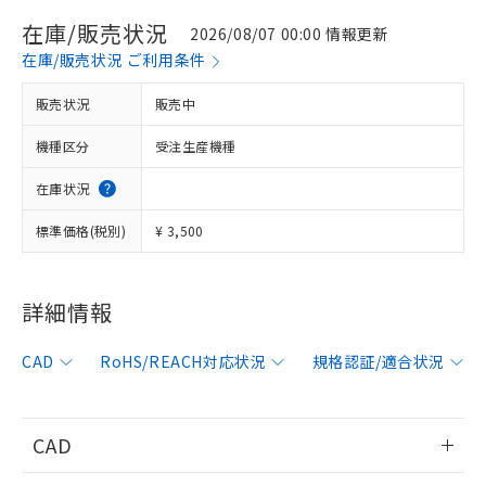
在庫/販売状況
2026/08/07 00:00 情報更新
在庫/販売状況 ご利用条件
販売状況
販売中
機種区分
受注生産機種
在庫状況
標準価格(税別)
¥ 3,500
詳細情報
※1 対応状況
CAD
RoHS/REACH対応状況
規格認証/適合状況
対応済み：EU RoHS指令（10物質）の
非含有に対応した製品が提供可能な商品で
す。
CAD
対応予定：EU RoHS指令（10物質）の非含
ご利用条件
有に対応した製品に切り替える予定のある
情報更新：2006/4/1