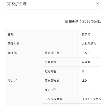
定格/性能
情報更新：2026/05/21
種類
表示灯
胴体形状
大型角胴形
操作部
照光部形状
正方形
分割方式
無分割
照光部色
白
ランプ
照光部方式
LED
ランプ色
白
ランプ内蔵数
LEDチップ基板付