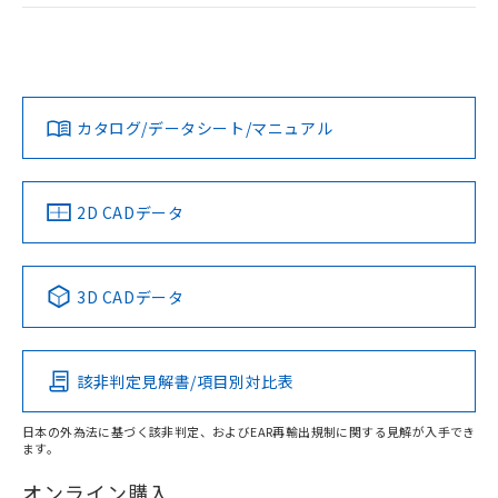
および当社の共同利用者が、当社の製
ログイン/会員登録
EU RoHS
注意事項・凡例
M2PA-90A12-24EWについての規格認証/適合状況について
下記の非含有証明書をダウンロードするこ
品・サービスに関するお客様との取
は、「カスタマーサポートセンタ お客様相談室」または貴社
とができます。
合意する
キャンセル
引・商談に必要な範囲で利用すること
担当オムロン営業員または販売店にお問い合わせください。
をご了承ください。
対応状況
対応予定月
※1
※2
EU RoHS指令（10物質）の非含有証明書
ダウンロードデータをご利用いただく前に、以下を必ずお読
※当社の共同利用者とは、
"個人情報
51物質の非含有証明書（当社基準）
みください。
の共同利用に関して"
の「1.共同利
お問い合わせ
カタログ/データシート/マニュアル
対応済み
※本証明書は発行日時点で非含有を証明す
ソフトウェアの使用条件
用者の範囲」に記載されている法人を
るもので、過去に遡って非含有を証明する
指します。
ものではありません。
また、RoHS指令のフタル酸エステル類４
中国 RoHS
注意事項・凡例
2D CADデータ
物質の対応では、対応完了までの期間は出
荷製品に未対応品が混在することから備考
欄に対応日を記載しておりました。
中国 RoHS表
※1 ※2
3D CADデータ
既に当社にて対応品への在庫切替を完了
していることから、特段のことがない限
Pb
Hg
Cd
Cr(VI)
り、2022年1月12日より割愛しておりま
す。
該非判定見解書/項目別対比表
X
O
O
O
日本の外為法に基づく該非判定、およびEAR再輸出規制に関する見解が入手でき
ます。
"対応済み"や非含有の記載がされた商品であっても、流通
在庫等で未対応品が混在する可能性があります。
オンライン購入