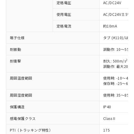
定格電圧
AC/DC24V
※1 対応状況
使用電圧
AC/DC24V±5%
定格電流
約10mA
対応済み：EU RoHS指令（10物質）の
非含有に対応した製品が提供可能な商品で
端子仕様
タブ (#110)/
す。
対応予定：EU RoHS指令（10物質）の非含
耐振動
誤動作: 10～55H
ご利用条件
有に対応した製品に切り替える予定のある
商品です。
2
耐衝撃
耐久: 500m/s
対応予定なし：EU RoHS指令（10物質）の
誤動作: 最大200m
以下の条件をお読みいただき、同意のうえ
非含有に非対応の商品で、対応品を出す予
ご利用ください。
定はありません。
周囲温度範囲
使用時: -10～4
保存時: -25～6
調査・確認中：EU RoHS指令（10物質）の
本サービスは、当社制御機器事業取扱
※1 中国RoHS○×表
非含有の対応状況を調査中または確認中の
商品の当社在庫状況および標準価格
周囲湿度範囲
使用時: 35～85%
商品です。
(税抜)を提供させていただくもので
「○」：最大均質材料含有率が中国RoHSの
非該当品：ライセンス料など無形物で、有
す。
保護構造
IP40
基準値以下であることを示します。
害物質有無と関係のない商品です。
当社制御機器事業取扱商品の中には、
「×」：最大均質材料含有率が中国RoHSの
仕入先様の事情により、非含有部品として
本サービスの対象外となる商品もある
感電保護クラス
Class II
基準値を超えていることを示します。
いたものが、含有品と判明した場合などや
当社は、これら貴社製品のうち、外国
ことをご了承ください。
「－」：未確認です。当社販売部門へお問
むを得ず変更することがあります。
為替および外国貿易法に定める商品
PTI（トラッキング特性）
175
在庫状況および標準価格照会結果は、
い合わせください。