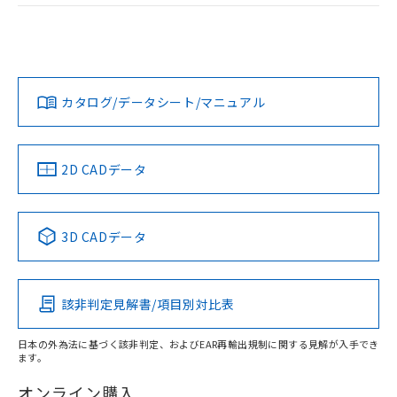
および当社の共同利用者が、当社の製
ログイン/会員登録
EU RoHS
注意事項・凡例
M2PA-90A12-24ERについての規格認証/適合状況について
下記の非含有証明書をダウンロードするこ
品・サービスに関するお客様との取
は、「カスタマーサポートセンタ お客様相談室」または貴社
とができます。
合意する
キャンセル
引・商談に必要な範囲で利用すること
担当オムロン営業員または販売店にお問い合わせください。
をご了承ください。
対応状況
対応予定月
※1
※2
EU RoHS指令（10物質）の非含有証明書
ダウンロードデータをご利用いただく前に、以下を必ずお読
※当社の共同利用者とは、
"個人情報
51物質の非含有証明書（当社基準）
みください。
の共同利用に関して"
の「1.共同利
お問い合わせ
カタログ/データシート/マニュアル
対応済み
※本証明書は発行日時点で非含有を証明す
ソフトウェアの使用条件
用者の範囲」に記載されている法人を
るもので、過去に遡って非含有を証明する
指します。
ものではありません。
また、RoHS指令のフタル酸エステル類４
中国 RoHS
注意事項・凡例
2D CADデータ
物質の対応では、対応完了までの期間は出
荷製品に未対応品が混在することから備考
欄に対応日を記載しておりました。
中国 RoHS表
※1 ※2
3D CADデータ
既に当社にて対応品への在庫切替を完了
していることから、特段のことがない限
Pb
Hg
Cd
Cr(VI)
り、2022年1月12日より割愛しておりま
す。
該非判定見解書/項目別対比表
X
O
O
O
日本の外為法に基づく該非判定、およびEAR再輸出規制に関する見解が入手でき
ます。
"対応済み"や非含有の記載がされた商品であっても、流通
在庫等で未対応品が混在する可能性があります。
オンライン購入