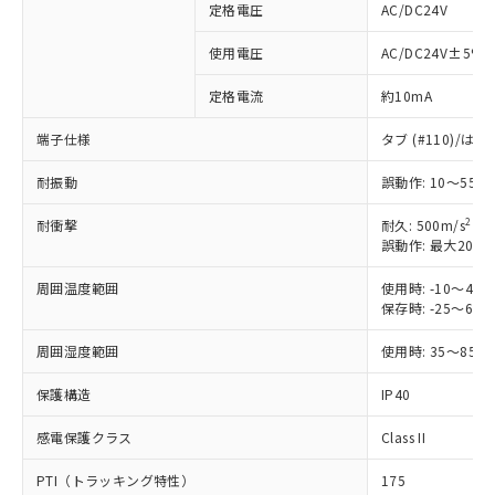
定格電圧
AC/DC24V
※1 対応状況
使用電圧
AC/DC24V±5%
定格電流
約10mA
対応済み：EU RoHS指令（10物質）の
非含有に対応した製品が提供可能な商品で
端子仕様
タブ (#110)/
す。
対応予定：EU RoHS指令（10物質）の非含
耐振動
誤動作: 10～55H
ご利用条件
有に対応した製品に切り替える予定のある
商品です。
2
耐衝撃
耐久: 500m/s
対応予定なし：EU RoHS指令（10物質）の
誤動作: 最大200m
以下の条件をお読みいただき、同意のうえ
非含有に非対応の商品で、対応品を出す予
ご利用ください。
定はありません。
周囲温度範囲
使用時: -10～4
保存時: -25～6
調査・確認中：EU RoHS指令（10物質）の
本サービスは、当社制御機器事業取扱
※1 中国RoHS○×表
非含有の対応状況を調査中または確認中の
商品の当社在庫状況および標準価格
周囲湿度範囲
使用時: 35～85%
商品です。
(税抜)を提供させていただくもので
「○」：最大均質材料含有率が中国RoHSの
非該当品：ライセンス料など無形物で、有
す。
保護構造
IP40
基準値以下であることを示します。
害物質有無と関係のない商品です。
当社制御機器事業取扱商品の中には、
「×」：最大均質材料含有率が中国RoHSの
仕入先様の事情により、非含有部品として
本サービスの対象外となる商品もある
感電保護クラス
Class II
基準値を超えていることを示します。
いたものが、含有品と判明した場合などや
当社は、これら貴社製品のうち、外国
ことをご了承ください。
「－」：未確認です。当社販売部門へお問
むを得ず変更することがあります。
為替および外国貿易法に定める商品
PTI（トラッキング特性）
175
在庫状況および標準価格照会結果は、
い合わせください。