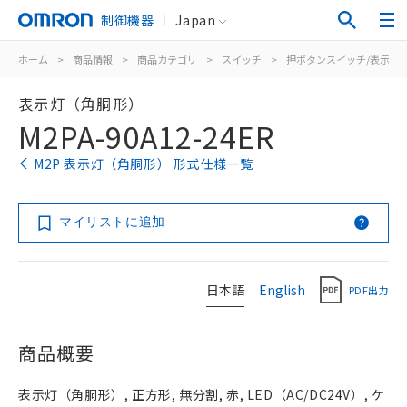
制御機器
Japan
ホーム
>
商品情報
>
商品カテゴリ
>
スイッチ
>
押ボタンスイッチ/表示灯
表示灯（角胴形）
M2PA-90A12-24ER
M2P 表示灯（角胴形） 形式仕様一覧
マイリストに追加
日本語
English
PDF出力
商品概要
表示灯（角胴形）, 正方形, 無分割, 赤, LED（AC/DC24V）, ケ