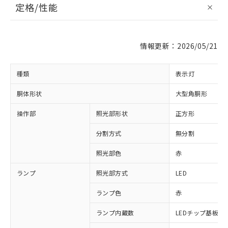
定格/性能
情報更新：2026/05/21
種類
表示灯
胴体形状
大型角胴形
操作部
照光部形状
正方形
分割方式
無分割
照光部色
赤
ランプ
照光部方式
LED
ランプ色
赤
ランプ内蔵数
LEDチップ基板付