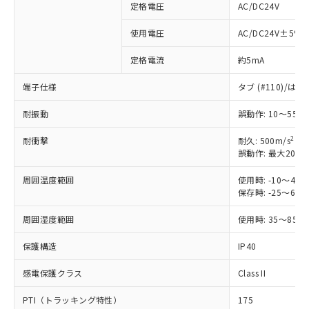
定格電圧
AC/DC24V
※1 対応状況
使用電圧
AC/DC24V±5%
定格電流
約5mA
対応済み：EU RoHS指令（10物質）の
非含有に対応した製品が提供可能な商品で
端子仕様
タブ (#110)/
す。
対応予定：EU RoHS指令（10物質）の非含
耐振動
誤動作: 10～55H
ご利用条件
有に対応した製品に切り替える予定のある
商品です。
2
耐衝撃
耐久: 500m/s
対応予定なし：EU RoHS指令（10物質）の
誤動作: 最大200m
以下の条件をお読みいただき、同意のうえ
非含有に非対応の商品で、対応品を出す予
ご利用ください。
定はありません。
周囲温度範囲
使用時: -10～4
保存時: -25～6
調査・確認中：EU RoHS指令（10物質）の
本サービスは、当社制御機器事業取扱
※1 中国RoHS○×表
非含有の対応状況を調査中または確認中の
商品の当社在庫状況および標準価格
周囲湿度範囲
使用時: 35～85%
商品です。
(税抜)を提供させていただくもので
「○」：最大均質材料含有率が中国RoHSの
非該当品：ライセンス料など無形物で、有
す。
保護構造
IP40
基準値以下であることを示します。
害物質有無と関係のない商品です。
当社制御機器事業取扱商品の中には、
「×」：最大均質材料含有率が中国RoHSの
仕入先様の事情により、非含有部品として
本サービスの対象外となる商品もある
感電保護クラス
Class II
基準値を超えていることを示します。
いたものが、含有品と判明した場合などや
当社は、これら貴社製品のうち、外国
ことをご了承ください。
「－」：未確認です。当社販売部門へお問
むを得ず変更することがあります。
為替および外国貿易法に定める商品
PTI（トラッキング特性）
175
在庫状況および標準価格照会結果は、
い合わせください。