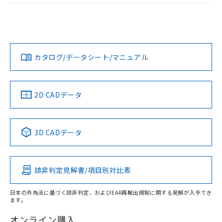
および当社の共同利用者が、当社の製
ログイン/会員登録
EU RoHS
注意事項・凡例
M2PA-90A11-24EOについての規格認証/適合状況について
下記の非含有証明書をダウンロードするこ
品・サービスに関するお客様との取
は、「カスタマーサポートセンタ お客様相談室」または貴社
とができます。
合意する
キャンセル
引・商談に必要な範囲で利用すること
担当オムロン営業員または販売店にお問い合わせください。
をご了承ください。
対応状況
対応予定月
※1
※2
EU RoHS指令（10物質）の非含有証明書
ダウンロードデータをご利用いただく前に、以下を必ずお読
※当社の共同利用者とは、
"個人情報
51物質の非含有証明書（当社基準）
みください。
の共同利用に関して"
の「1.共同利
お問い合わせ
カタログ/データシート/マニュアル
対応済み
※本証明書は発行日時点で非含有を証明す
ソフトウェアの使用条件
用者の範囲」に記載されている法人を
るもので、過去に遡って非含有を証明する
指します。
ものではありません。
また、RoHS指令のフタル酸エステル類４
中国 RoHS
注意事項・凡例
2D CADデータ
物質の対応では、対応完了までの期間は出
荷製品に未対応品が混在することから備考
欄に対応日を記載しておりました。
中国 RoHS表
※1 ※2
3D CADデータ
既に当社にて対応品への在庫切替を完了
していることから、特段のことがない限
Pb
Hg
Cd
Cr(VI)
り、2022年1月12日より割愛しておりま
す。
該非判定見解書/項目別対比表
X
O
O
O
日本の外為法に基づく該非判定、およびEAR再輸出規制に関する見解が入手でき
ます。
"対応済み"や非含有の記載がされた商品であっても、流通
在庫等で未対応品が混在する可能性があります。
オンライン購入