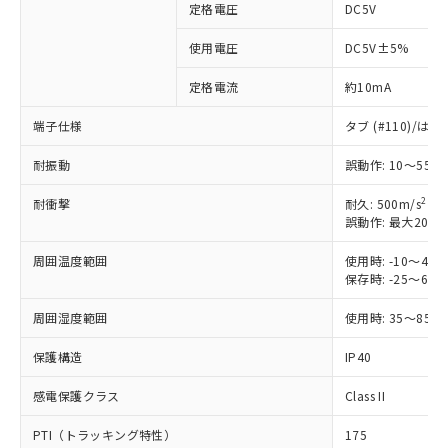
定格電圧
DC5V
※1 対応状況
使用電圧
DC5V±5%
定格電流
約10mA
対応済み：EU RoHS指令（10物質）の
非含有に対応した製品が提供可能な商品で
端子仕様
タブ (#110)/
す。
対応予定：EU RoHS指令（10物質）の非含
耐振動
誤動作: 10～55H
ご利用条件
有に対応した製品に切り替える予定のある
商品です。
2
耐衝撃
耐久: 500m/s
対応予定なし：EU RoHS指令（10物質）の
誤動作: 最大200m
以下の条件をお読みいただき、同意のうえ
非含有に非対応の商品で、対応品を出す予
ご利用ください。
定はありません。
周囲温度範囲
使用時: -10～4
保存時: -25～6
調査・確認中：EU RoHS指令（10物質）の
本サービスは、当社制御機器事業取扱
※1 中国RoHS○×表
非含有の対応状況を調査中または確認中の
商品の当社在庫状況および標準価格
周囲湿度範囲
使用時: 35～85%
商品です。
(税抜)を提供させていただくもので
「○」：最大均質材料含有率が中国RoHSの
非該当品：ライセンス料など無形物で、有
す。
保護構造
IP40
基準値以下であることを示します。
害物質有無と関係のない商品です。
当社制御機器事業取扱商品の中には、
「×」：最大均質材料含有率が中国RoHSの
仕入先様の事情により、非含有部品として
本サービスの対象外となる商品もある
感電保護クラス
Class II
基準値を超えていることを示します。
いたものが、含有品と判明した場合などや
当社は、これら貴社製品のうち、外国
ことをご了承ください。
「－」：未確認です。当社販売部門へお問
むを得ず変更することがあります。
為替および外国貿易法に定める商品
PTI（トラッキング特性）
175
在庫状況および標準価格照会結果は、
い合わせください。