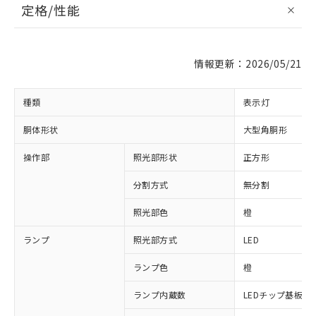
定格/性能
情報更新：2026/05/21
種類
表示灯
胴体形状
大型角胴形
操作部
照光部形状
正方形
分割方式
無分割
照光部色
橙
ランプ
照光部方式
LED
ランプ色
橙
ランプ内蔵数
LEDチップ基板付