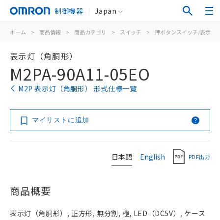
制御機器
Japan
ホーム
>
商品情報
>
商品カテゴリ
>
スイッチ
>
押ボタンスイッチ/表示灯
表示灯（角胴形）
M2PA-90A11-05EO
M2P 表示灯（角胴形） 形式仕様一覧
マイリストに追加
日本語
English
PDF出力
商品概要
表示灯（角胴形）, 正方形, 無分割, 橙, LED（DC5V）, ケース