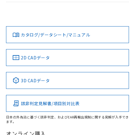
および当社の共同利用者が、当社の製
ログイン/会員登録
EU RoHS
注意事項・凡例
M2PA-90A11-05EOについての規格認証/適合状況について
下記の非含有証明書をダウンロードするこ
品・サービスに関するお客様との取
は、「カスタマーサポートセンタ お客様相談室」または貴社
とができます。
合意する
キャンセル
引・商談に必要な範囲で利用すること
担当オムロン営業員または販売店にお問い合わせください。
をご了承ください。
対応状況
対応予定月
※1
※2
EU RoHS指令（10物質）の非含有証明書
ダウンロードデータをご利用いただく前に、以下を必ずお読
※当社の共同利用者とは、
"個人情報
51物質の非含有証明書（当社基準）
みください。
の共同利用に関して"
の「1.共同利
お問い合わせ
カタログ/データシート/マニュアル
対応済み
※本証明書は発行日時点で非含有を証明す
ソフトウェアの使用条件
用者の範囲」に記載されている法人を
るもので、過去に遡って非含有を証明する
指します。
ものではありません。
また、RoHS指令のフタル酸エステル類４
中国 RoHS
注意事項・凡例
2D CADデータ
物質の対応では、対応完了までの期間は出
荷製品に未対応品が混在することから備考
欄に対応日を記載しておりました。
中国 RoHS表
※1 ※2
3D CADデータ
既に当社にて対応品への在庫切替を完了
していることから、特段のことがない限
Pb
Hg
Cd
Cr(VI)
り、2022年1月12日より割愛しておりま
す。
該非判定見解書/項目別対比表
X
O
O
O
日本の外為法に基づく該非判定、およびEAR再輸出規制に関する見解が入手でき
ます。
"対応済み"や非含有の記載がされた商品であっても、流通
在庫等で未対応品が混在する可能性があります。
オンライン購入