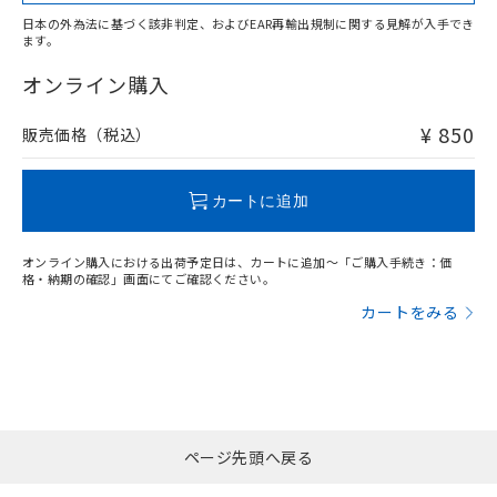
適用除外項目は除く。
ル、化学兵器、生物兵器またはその他
－
在庫なし(最新の在庫状況につ
オムロン制御機器販売店や当社販売拠
フタル酸エステル類の４物質については閾値を超える意
日本の外為法に基づく該非判定、およびEAR再輸出規制に関する見解が入手でき
武器並びにこれらの製造装置等に一切
いては、お客様のお取引先、ま
図的な使用がないことを確認しています。
点は「
販売ネットワーク
」をご確認
ます。
※2 環境保護使用期限
"対応済み"や非含有の記載がされた商品であっても、流通
使用いたしません。
たはお客様担当のオムロン制御
ください。
在庫等で未対応品が混在する可能性があります。
オンライン購入
当社は、貴社製品を第三者に販売する
機器販売店・当社販売員にご確
在庫状況および標準価格結果を当社の
※2 対応予定月
「ｅ」：有害物質（10物質）のすべてが基
非含有品が必要な際は、弊社営業部門もしくは販売店へお
場合は、上記1、2および3の内容を当
認ください)
事前の承諾なく第三者に漏洩または開
準値以下であることを示します。
問い合わせください。
該第三者に通知します。また当社は、
¥ 850
販売価格（税込）
示しないようお願いします。
部品在庫の切り替え状況などにより、予定
「10」：通常の使用状況下において有害物
販売先および販売に係わる関係者が違
マイパーツ機能（部品リスト作成サー
空
受注生産機種、また在庫状況の
月が前後することがあります。
質が外部に漏えいし、環境に深刻な影響を
法に輸出するおそれがある場合は、取
ビス）をご利用いただくには、I-Web
白
情報を公開していない機種
この製品のRoHS/REACH対応状況ページへ
及ぼさない年数を意味します。
り引きをいたしません。
カートに追加
メンバーズにご登録されている必要が
「－」：未確認です。当社販売部門へお問
あります。
い合わせください。
お客様が当ウェブサイト上で当社にご
オンライン購入における出荷予定日は、カートに追加～「ご購入手続き：価
※3 非含有証明書ダウンロード
登録された部品リストについて、当社
格・納期の確認」画面にてご確認ください。
および当社の共同利用者が、当社の製
カートをみる
下記の非含有証明書をダウンロードするこ
品・サービスに関するお客様との取
とができます。
合意する
キャンセル
引・商談に必要な範囲で利用すること
をご了承ください。
EU RoHS指令（10物質）の非含有証明書
※当社の共同利用者とは、
"個人情報
51物質の非含有証明書（当社基準）
の共同利用に関して"
の「1.共同利
※本証明書は発行日時点で非含有を証明す
用者の範囲」に記載されている法人を
るもので、過去に遡って非含有を証明する
ページ先頭へ戻る
指します。
ものではありません。