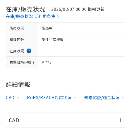
在庫/販売状況
2026/08/07 00:00 情報更新
在庫/販売状況 ご利用条件
販売状況
販売中
機種区分
受注生産機種
在庫状況
標準価格(税別)
¥ 775
詳細情報
※1 対応状況
CAD
RoHS/REACH対応状況
規格認証/適合状況
対応済み：EU RoHS指令（10物質）の
非含有に対応した製品が提供可能な商品で
す。
CAD
対応予定：EU RoHS指令（10物質）の非含
ご利用条件
有に対応した製品に切り替える予定のある
情報更新：2006/4/1