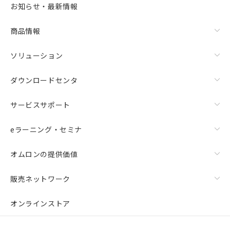
また、RoHS指令のフタル酸エステル類４
お知らせ・最新情報
物質の対応では、対応完了までの期間は出
荷製品に未対応品が混在することから備考
商品情報
欄に対応日を記載しておりました。
既に当社にて対応品への在庫切替を完了
していることから、特段のことがない限
ソリューション
り、2022年1月12日より割愛しておりま
す。
ダウンロードセンタ
サービスサポート
eラーニング・セミナ
オムロンの提供価値
販売ネットワーク
オンラインストア