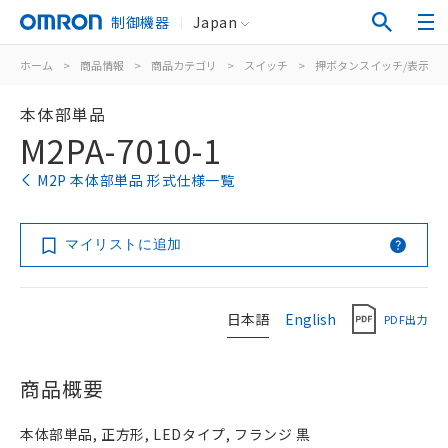
制御機器
Japan
ホーム
>
商品情報
>
商品カテゴリ
>
スイッチ
>
押ボタンスイッチ/表示灯
本体部単品
M2PA-7010-1
M2P 本体部単品 形式仕様一覧
マイリストに追加
日本語
English
PDF出力
商品概要
本体部単品, 正方形, LEDタイプ, フランジ 黒