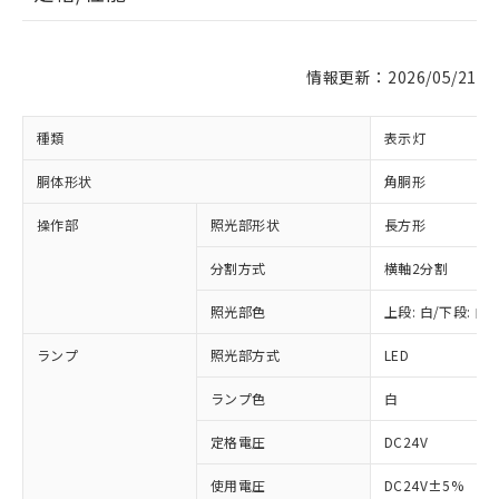
情報更新：2026/05/21
種類
表示灯
胴体形状
角胴形
操作部
照光部形状
長方形
分割方式
横軸2分割
照光部色
上段: 白/下段: 白
ランプ
照光部方式
LED
※1 対応状況
ランプ色
白
対応済み：EU RoHS指令（10物質）の
非含有に対応した製品が提供可能な商品で
定格電圧
DC24V
す。
対応予定：EU RoHS指令（10物質）の非含
使用電圧
DC24V±5%