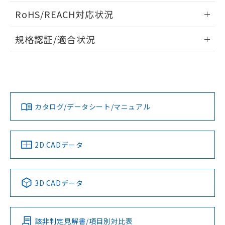
ご相談ください。
適用除外項目は除く。
ログイン/会員登録いただくと、CADデータをダウンロー
ル、化学兵器、生物兵器またはその他
－
在庫なし(最新の在庫状況につ
オムロン制御機器販売店や当社販売拠
RoHS/REACH対応状況
フタル酸エステル類の４物質については閾値を超える意
ドすることができます。
武器並びにこれらの製造装置等に一切
いては、お客様のお取引先、ま
図的な使用がないことを確認しています。
点は「
販売ネットワーク
」をご確認
※2 環境保護使用期限
使用いたしません。
たはお客様担当のオムロン制御
情報更新：2026/7/29
ください。
規格認証/適合状況
当社は、貴社製品を第三者に販売する
機器販売店・当社販売員にご確
在庫状況および標準価格結果を当社の
※2 対応予定月
「ｅ」：有害物質（10物質）のすべてが基
場合は、上記1、2および3の内容を当
認ください)
ログイン/会員登録
EU RoHS
注意事項・凡例
事前の承諾なく第三者に漏洩または開
M2KJ-90A2-24EWWについての規格認証/適合状況について
準値以下であることを示します。
該第三者に通知します。また当社は、
示しないようお願いします。
は、「カスタマーサポートセンタ お客様相談室」または貴社
部品在庫の切り替え状況などにより、予定
「10」：通常の使用状況下において有害物
販売先および販売に係わる関係者が違
マイパーツ機能（部品リスト作成サー
空
受注生産機種、また在庫状況の
担当オムロン営業員または販売店にお問い合わせください。
月が前後することがあります。
質が外部に漏えいし、環境に深刻な影響を
法に輸出するおそれがある場合は、取
ビス）をご利用いただくには、I-Web
対応状況
対応予定月
白
情報を公開していない機種
※1
※2
及ぼさない年数を意味します。
ダウンロードデータをご利用いただく前に、以下を必ずお読
り引きをいたしません。
メンバーズにご登録されている必要が
「－」：未確認です。当社販売部門へお問
みください。
お問い合わせ
カタログ/データシート/マニュアル
あります。
対応済み
い合わせください。
ソフトウェアの使用条件
お客様が当ウェブサイト上で当社にご
※3 非含有証明書ダウンロード
登録された部品リストについて、当社
および当社の共同利用者が、当社の製
中国 RoHS
注意事項・凡例
2D CADデータ
下記の非含有証明書をダウンロードするこ
品・サービスに関するお客様との取
とができます。
合意する
キャンセル
引・商談に必要な範囲で利用すること
をご了承ください。
中国 RoHS表
※1 ※2
EU RoHS指令（10物質）の非含有証明書
※当社の共同利用者とは、
"個人情報
3D CADデータ
51物質の非含有証明書（当社基準）
の共同利用に関して"
の「1.共同利
Pb
Hg
Cd
Cr(VI)
※本証明書は発行日時点で非含有を証明す
用者の範囲」に記載されている法人を
るもので、過去に遡って非含有を証明する
指します。
ものではありません。
該非判定見解書/項目別対比表
O
O
O
O