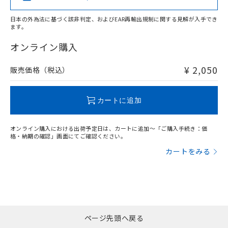
また、RoHS指令のフタル酸エステル類４
物質の対応では、対応完了までの期間は出
日本の外為法に基づく該非判定、およびEAR再輸出規制に関する見解が入手でき
荷製品に未対応品が混在することから備考
ます。
"対応済み"や非含有の記載がされた商品であっても、流通
欄に対応日を記載しておりました。
在庫等で未対応品が混在する可能性があります。
オンライン購入
既に当社にて対応品への在庫切替を完了
非含有品が必要な際は、弊社営業部門もしくは販売店へお
していることから、特段のことがない限
問い合わせください。
¥ 2,050
り、2022年1月12日より割愛しておりま
販売価格（税込）
す。
この製品のRoHS/REACH対応状況ページへ
カートに追加
オンライン購入における出荷予定日は、カートに追加～「ご購入手続き：価
格・納期の確認」画面にてご確認ください。
カートをみる
ページ先頭へ戻る