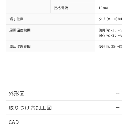
ご利用条件
有に対応した製品に切り替える予定のある
商品です。
定格電流
10mA
対応予定なし：EU RoHS指令（10物質）の
以下の条件をお読みいただき、同意のうえ
非含有に非対応の商品で、対応品を出す予
端子仕様
タブ (#110)/
ご利用ください。
定はありません。
調査・確認中：EU RoHS指令（10物質）の
周囲温度範囲
使用時: -10～5
本サービスは、当社制御機器事業取扱
※1 中国RoHS○×表
保存時: -25～6
非含有の対応状況を調査中または確認中の
商品の当社在庫状況および標準価格
商品です。
(税抜)を提供させていただくもので
周囲湿度範囲
使用時: 35～85%
「○」：最大均質材料含有率が中国RoHSの
非該当品：ライセンス料など無形物で、有
す。
基準値以下であることを示します。
害物質有無と関係のない商品です。
当社制御機器事業取扱商品の中には、
「×」：最大均質材料含有率が中国RoHSの
仕入先様の事情により、非含有部品として
本サービスの対象外となる商品もある
基準値を超えていることを示します。
いたものが、含有品と判明した場合などや
当社は、これら貴社製品のうち、外国
ことをご了承ください。
「－」：未確認です。当社販売部門へお問
むを得ず変更することがあります。
為替および外国貿易法に定める商品
在庫状況および標準価格照会結果は、
い合わせください。
（以下｢規制貨物等」という）を輸出
記載している更新日時点での社内デー
*EU RoHS指令（10物質）：
または国外への提供する場合は、日本
記
タに基づき作成されるものであり、閲
説明
鉛(Pb) 1000ppm以下、 水銀(Hg) 1000ppm以下、 カド
*中国RoHS10物質の基準値 (GB/T26572)：
国政府の輸出許可(または役務取引許
外形図
号
覧された時点での実際の在庫および標
ミウム(Cd) 100ppm以下、
Pb(鉛) :1000ppm、 Hg(水銀) : 1000ppm、 Cd(カドミウ
可)を取得するなどの必要な手続きを
六価クロム(Cr(Ⅵ)) 1000ppm以下、ポリ臭化ビフェニル
ム) : 100ppm、
準価格とは異なる場合があることをご
類(PBB) 1000ppm以下、ポリ臭化ジフェニルエーテル類
Cr(Ⅵ)(六価クロム) : 1000ppm、 PBBs(ポリ臭化ビフェ
とります。
情報更新：2026/05/21
了承ください。
(PBDE) 1000ppm以下、フタル酸ビス(2-エチルヘキシ
取りつけ穴加工図
○
一定数以上の在庫あり
ニル類) : 1000ppm、 PBDEs(ポリ臭化ジフェニルエーテ
当社は規制貨物を破棄する場合は、完
ル) (DEHP)(別名：DOP) 1000ppm以下、フタル酸ブチ
正式な納期状況および標準価格はお客
ル類) : 1000ppm、
ルベンジル（BBP） 1000ppm以下、フタル酸ジブチル
全に破砕するなど、違法に輸出されな
DBP(フタル酸ジブチル) : 1000ppm、 DIBP(フタル酸ジ
様のお取引先、またはお客様担当のオ
情報更新：2026/05/21
（DBP） 1000ppm以下、フタル酸ジイソブチル
イソブチル) : 1000ppm、 BBP(フタル酸ブチルベンジ
△
一定数には満たないが在庫あり
CAD
いよう必要な手段を講じます。
ムロン制御機器販売店・当社販売員に
(DIBP) 1000ppm以下
ル) : 1000ppm、
当社は貴社製品を、核兵器、ミサイ
但し、RoHS指令で産業用監視および制御機器に対する
DEHP(フタル酸ビス(2-エチルヘキシル)) : 1000ppm