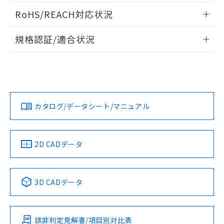
ご相談ください。
適用除外項目は除く。
ログイン/会員登録いただくと、CADデータをダウンロー
ル、化学兵器、生物兵器またはその他
－
在庫なし(最新の在庫状況につ
オムロン制御機器販売店や当社販売拠
RoHS/REACH対応状況
フタル酸エステル類の４物質については閾値を超える意
ドすることができます。
武器並びにこれらの製造装置等に一切
いては、お客様のお取引先、ま
図的な使用がないことを確認しています。
点は「
販売ネットワーク
」をご確認
※2 環境保護使用期限
使用いたしません。
たはお客様担当のオムロン制御
情報更新：2026/7/29
ください。
規格認証/適合状況
当社は、貴社製品を第三者に販売する
機器販売店・当社販売員にご確
在庫状況および標準価格結果を当社の
※2 対応予定月
「ｅ」：有害物質（10物質）のすべてが基
場合は、上記1、2および3の内容を当
認ください)
ログイン/会員登録
EU RoHS
注意事項・凡例
事前の承諾なく第三者に漏洩または開
M2KJ-90A1-24EGについての規格認証/適合状況については、
準値以下であることを示します。
該第三者に通知します。また当社は、
示しないようお願いします。
「カスタマーサポートセンタ お客様相談室」または貴社担当
部品在庫の切り替え状況などにより、予定
「10」：通常の使用状況下において有害物
販売先および販売に係わる関係者が違
マイパーツ機能（部品リスト作成サー
空
受注生産機種、また在庫状況の
オムロン営業員または販売店にお問い合わせください。
月が前後することがあります。
質が外部に漏えいし、環境に深刻な影響を
法に輸出するおそれがある場合は、取
ビス）をご利用いただくには、I-Web
対応状況
対応予定月
白
情報を公開していない機種
※1
※2
及ぼさない年数を意味します。
ダウンロードデータをご利用いただく前に、以下を必ずお読
り引きをいたしません。
メンバーズにご登録されている必要が
「－」：未確認です。当社販売部門へお問
みください。
お問い合わせ
カタログ/データシート/マニュアル
あります。
対応済み
い合わせください。
ソフトウェアの使用条件
お客様が当ウェブサイト上で当社にご
※3 非含有証明書ダウンロード
登録された部品リストについて、当社
および当社の共同利用者が、当社の製
中国 RoHS
注意事項・凡例
2D CADデータ
下記の非含有証明書をダウンロードするこ
品・サービスに関するお客様との取
とができます。
合意する
キャンセル
引・商談に必要な範囲で利用すること
をご了承ください。
中国 RoHS表
※1 ※2
EU RoHS指令（10物質）の非含有証明書
※当社の共同利用者とは、
"個人情報
3D CADデータ
51物質の非含有証明書（当社基準）
の共同利用に関して"
の「1.共同利
Pb
Hg
Cd
Cr(VI)
※本証明書は発行日時点で非含有を証明す
用者の範囲」に記載されている法人を
るもので、過去に遡って非含有を証明する
指します。
ものではありません。
該非判定見解書/項目別対比表
O
O
O
O