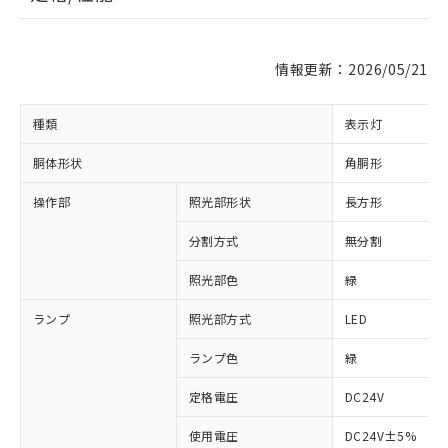
情報更新：2026/05/21
種類
表示灯
胴体形状
角胴形
操作部
照光部形状
長方形
分割方式
無分割
照光部色
緑
ランプ
照光部方式
LED
※1 対応状況
ランプ色
緑
対応済み：EU RoHS指令（10物質）の
非含有に対応した製品が提供可能な商品で
定格電圧
DC24V
す。
対応予定：EU RoHS指令（10物質）の非含
使用電圧
DC24V±5%