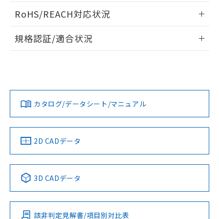
ご相談ください。
適用除外項目は除く。
ログイン/会員登録いただくと、CADデータをダウンロー
ル、化学兵器、生物兵器またはその他
－
在庫なし(最新の在庫状況につ
オムロン制御機器販売店や当社販売拠
RoHS/REACH対応状況
フタル酸エステル類の４物質については閾値を超える意
ドすることができます。
武器並びにこれらの製造装置等に一切
いては、お客様のお取引先、ま
図的な使用がないことを確認しています。
点は「
販売ネットワーク
」をご確認
※2 環境保護使用期限
使用いたしません。
たはお客様担当のオムロン制御
情報更新：2026/7/29
ください。
規格認証/適合状況
当社は、貴社製品を第三者に販売する
機器販売店・当社販売員にご確
在庫状況および標準価格結果を当社の
※2 対応予定月
「ｅ」：有害物質（10物質）のすべてが基
場合は、上記1、2および3の内容を当
認ください)
ログイン/会員登録
EU RoHS
注意事項・凡例
事前の承諾なく第三者に漏洩または開
M2KJ-90A1-24EAについての規格認証/適合状況については、
準値以下であることを示します。
該第三者に通知します。また当社は、
示しないようお願いします。
「カスタマーサポートセンタ お客様相談室」または貴社担当
部品在庫の切り替え状況などにより、予定
「10」：通常の使用状況下において有害物
販売先および販売に係わる関係者が違
マイパーツ機能（部品リスト作成サー
空
受注生産機種、また在庫状況の
オムロン営業員または販売店にお問い合わせください。
月が前後することがあります。
質が外部に漏えいし、環境に深刻な影響を
法に輸出するおそれがある場合は、取
ビス）をご利用いただくには、I-Web
対応状況
対応予定月
白
情報を公開していない機種
※1
※2
及ぼさない年数を意味します。
ダウンロードデータをご利用いただく前に、以下を必ずお読
り引きをいたしません。
メンバーズにご登録されている必要が
「－」：未確認です。当社販売部門へお問
みください。
お問い合わせ
カタログ/データシート/マニュアル
あります。
対応済み
い合わせください。
ソフトウェアの使用条件
お客様が当ウェブサイト上で当社にご
※3 非含有証明書ダウンロード
登録された部品リストについて、当社
および当社の共同利用者が、当社の製
中国 RoHS
注意事項・凡例
2D CADデータ
下記の非含有証明書をダウンロードするこ
品・サービスに関するお客様との取
とができます。
合意する
キャンセル
引・商談に必要な範囲で利用すること
をご了承ください。
中国 RoHS表
※1 ※2
EU RoHS指令（10物質）の非含有証明書
※当社の共同利用者とは、
"個人情報
3D CADデータ
51物質の非含有証明書（当社基準）
の共同利用に関して"
の「1.共同利
Pb
Hg
Cd
Cr(VI)
※本証明書は発行日時点で非含有を証明す
用者の範囲」に記載されている法人を
るもので、過去に遡って非含有を証明する
指します。
ものではありません。
該非判定見解書/項目別対比表
O
O
O
O