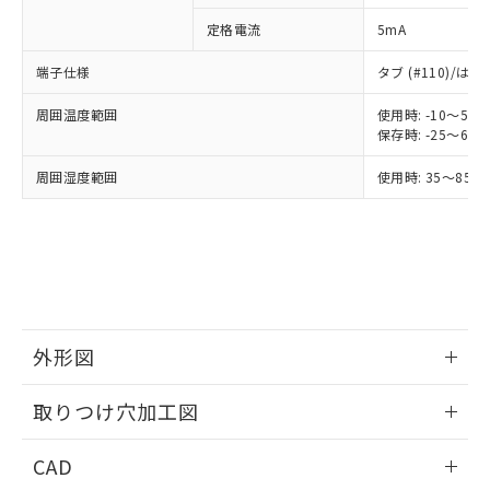
ご利用条件
有に対応した製品に切り替える予定のある
商品です。
定格電流
5mA
対応予定なし：EU RoHS指令（10物質）の
以下の条件をお読みいただき、同意のうえ
非含有に非対応の商品で、対応品を出す予
端子仕様
タブ (#110)/
ご利用ください。
定はありません。
調査・確認中：EU RoHS指令（10物質）の
周囲温度範囲
使用時: -10～5
本サービスは、当社制御機器事業取扱
※1 中国RoHS○×表
保存時: -25～6
非含有の対応状況を調査中または確認中の
商品の当社在庫状況および標準価格
商品です。
(税抜)を提供させていただくもので
周囲湿度範囲
使用時: 35～85%
「○」：最大均質材料含有率が中国RoHSの
非該当品：ライセンス料など無形物で、有
す。
基準値以下であることを示します。
害物質有無と関係のない商品です。
当社制御機器事業取扱商品の中には、
「×」：最大均質材料含有率が中国RoHSの
仕入先様の事情により、非含有部品として
本サービスの対象外となる商品もある
基準値を超えていることを示します。
いたものが、含有品と判明した場合などや
当社は、これら貴社製品のうち、外国
ことをご了承ください。
「－」：未確認です。当社販売部門へお問
むを得ず変更することがあります。
為替および外国貿易法に定める商品
在庫状況および標準価格照会結果は、
い合わせください。
（以下｢規制貨物等」という）を輸出
記載している更新日時点での社内デー
*EU RoHS指令（10物質）：
または国外への提供する場合は、日本
記
タに基づき作成されるものであり、閲
説明
鉛(Pb) 1000ppm以下、 水銀(Hg) 1000ppm以下、 カド
*中国RoHS10物質の基準値 (GB/T26572)：
国政府の輸出許可(または役務取引許
外形図
号
覧された時点での実際の在庫および標
ミウム(Cd) 100ppm以下、
Pb(鉛) :1000ppm、 Hg(水銀) : 1000ppm、 Cd(カドミウ
可)を取得するなどの必要な手続きを
六価クロム(Cr(Ⅵ)) 1000ppm以下、ポリ臭化ビフェニル
ム) : 100ppm、
準価格とは異なる場合があることをご
類(PBB) 1000ppm以下、ポリ臭化ジフェニルエーテル類
Cr(Ⅵ)(六価クロム) : 1000ppm、 PBBs(ポリ臭化ビフェ
とります。
情報更新：2026/05/21
了承ください。
(PBDE) 1000ppm以下、フタル酸ビス(2-エチルヘキシ
取りつけ穴加工図
○
一定数以上の在庫あり
ニル類) : 1000ppm、 PBDEs(ポリ臭化ジフェニルエーテ
当社は規制貨物を破棄する場合は、完
ル) (DEHP)(別名：DOP) 1000ppm以下、フタル酸ブチ
正式な納期状況および標準価格はお客
ル類) : 1000ppm、
ルベンジル（BBP） 1000ppm以下、フタル酸ジブチル
全に破砕するなど、違法に輸出されな
DBP(フタル酸ジブチル) : 1000ppm、 DIBP(フタル酸ジ
様のお取引先、またはお客様担当のオ
情報更新：2026/05/21
（DBP） 1000ppm以下、フタル酸ジイソブチル
イソブチル) : 1000ppm、 BBP(フタル酸ブチルベンジ
△
一定数には満たないが在庫あり
CAD
いよう必要な手段を講じます。
ムロン制御機器販売店・当社販売員に
(DIBP) 1000ppm以下
ル) : 1000ppm、
当社は貴社製品を、核兵器、ミサイ
但し、RoHS指令で産業用監視および制御機器に対する
DEHP(フタル酸ビス(2-エチルヘキシル)) : 1000ppm