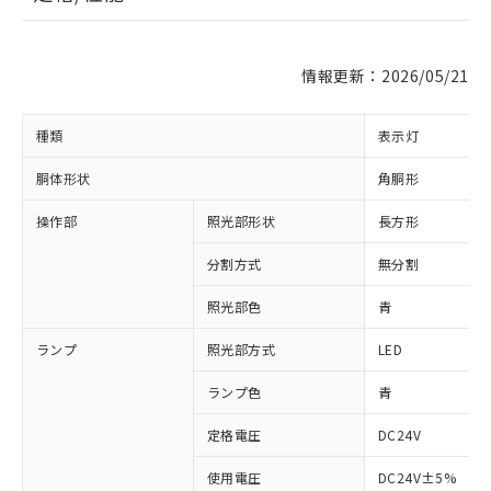
情報更新：2026/05/21
種類
表示灯
胴体形状
角胴形
操作部
照光部形状
長方形
分割方式
無分割
照光部色
青
ランプ
照光部方式
LED
※1 対応状況
ランプ色
青
対応済み：EU RoHS指令（10物質）の
非含有に対応した製品が提供可能な商品で
定格電圧
DC24V
す。
対応予定：EU RoHS指令（10物質）の非含
使用電圧
DC24V±5%