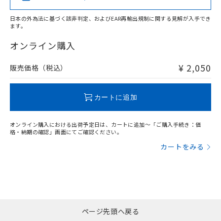
また、RoHS指令のフタル酸エステル類４
物質の対応では、対応完了までの期間は出
日本の外為法に基づく該非判定、およびEAR再輸出規制に関する見解が入手でき
荷製品に未対応品が混在することから備考
ます。
"対応済み"や非含有の記載がされた商品であっても、流通
欄に対応日を記載しておりました。
在庫等で未対応品が混在する可能性があります。
オンライン購入
既に当社にて対応品への在庫切替を完了
非含有品が必要な際は、弊社営業部門もしくは販売店へお
していることから、特段のことがない限
問い合わせください。
¥ 2,050
り、2022年1月12日より割愛しておりま
販売価格（税込）
す。
この製品のRoHS/REACH対応状況ページへ
カートに追加
オンライン購入における出荷予定日は、カートに追加～「ご購入手続き：価
格・納期の確認」画面にてご確認ください。
カートをみる
ページ先頭へ戻る