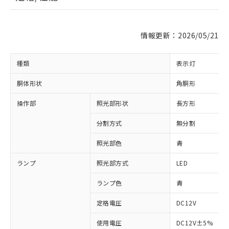
情報更新：2026/05/21
種類
表示灯
胴体形状
角胴形
操作部
照光部形状
長方形
分割方式
無分割
照光部色
青
ランプ
照光部方式
LED
※1 対応状況
ランプ色
青
対応済み：EU RoHS指令（10物質）の
非含有に対応した製品が提供可能な商品で
定格電圧
DC12V
す。
対応予定：EU RoHS指令（10物質）の非含
使用電圧
DC12V±5%