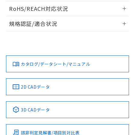
ご相談ください。
適用除外項目は除く。
ログイン/会員登録いただくと、CADデータをダウンロー
ル、化学兵器、生物兵器またはその他
－
在庫なし(最新の在庫状況につ
オムロン制御機器販売店や当社販売拠
RoHS/REACH対応状況
フタル酸エステル類の４物質については閾値を超える意
ドすることができます。
武器並びにこれらの製造装置等に一切
いては、お客様のお取引先、ま
図的な使用がないことを確認しています。
点は「
販売ネットワーク
」をご確認
※2 環境保護使用期限
使用いたしません。
たはお客様担当のオムロン制御
情報更新：2026/7/29
ください。
規格認証/適合状況
当社は、貴社製品を第三者に販売する
機器販売店・当社販売員にご確
在庫状況および標準価格結果を当社の
※2 対応予定月
「ｅ」：有害物質（10物質）のすべてが基
場合は、上記1、2および3の内容を当
認ください)
ログイン/会員登録
EU RoHS
注意事項・凡例
事前の承諾なく第三者に漏洩または開
M2KJ-90A1-12EAについての規格認証/適合状況については、
準値以下であることを示します。
該第三者に通知します。また当社は、
示しないようお願いします。
「カスタマーサポートセンタ お客様相談室」または貴社担当
部品在庫の切り替え状況などにより、予定
「10」：通常の使用状況下において有害物
販売先および販売に係わる関係者が違
マイパーツ機能（部品リスト作成サー
空
受注生産機種、また在庫状況の
オムロン営業員または販売店にお問い合わせください。
月が前後することがあります。
質が外部に漏えいし、環境に深刻な影響を
法に輸出するおそれがある場合は、取
ビス）をご利用いただくには、I-Web
対応状況
対応予定月
白
情報を公開していない機種
※1
※2
及ぼさない年数を意味します。
ダウンロードデータをご利用いただく前に、以下を必ずお読
り引きをいたしません。
メンバーズにご登録されている必要が
「－」：未確認です。当社販売部門へお問
みください。
お問い合わせ
カタログ/データシート/マニュアル
あります。
対応済み
い合わせください。
ソフトウェアの使用条件
お客様が当ウェブサイト上で当社にご
※3 非含有証明書ダウンロード
登録された部品リストについて、当社
および当社の共同利用者が、当社の製
中国 RoHS
注意事項・凡例
2D CADデータ
下記の非含有証明書をダウンロードするこ
品・サービスに関するお客様との取
とができます。
合意する
キャンセル
引・商談に必要な範囲で利用すること
をご了承ください。
中国 RoHS表
※1 ※2
EU RoHS指令（10物質）の非含有証明書
※当社の共同利用者とは、
"個人情報
3D CADデータ
51物質の非含有証明書（当社基準）
の共同利用に関して"
の「1.共同利
Pb
Hg
Cd
Cr(VI)
※本証明書は発行日時点で非含有を証明す
用者の範囲」に記載されている法人を
るもので、過去に遡って非含有を証明する
指します。
ものではありません。
該非判定見解書/項目別対比表
X
O
O
O