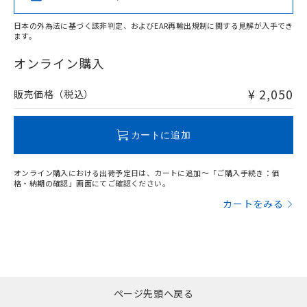
また、RoHS指令のフタル酸エステル類４
物質の対応では、対応完了までの期間は出
日本の外為法に基づく該非判定、およびEAR再輸出規制に関する見解が入手でき
荷製品に未対応品が混在することから備考
ます。
"対応済み"や非含有の記載がされた商品であっても、流通
欄に対応日を記載しておりました。
在庫等で未対応品が混在する可能性があります。
オンライン購入
既に当社にて対応品への在庫切替を完了
非含有品が必要な際は、弊社営業部門もしくは販売店へお
していることから、特段のことがない限
問い合わせください。
¥ 2,050
り、2022年1月12日より割愛しておりま
販売価格（税込）
す。
この製品のRoHS/REACH対応状況ページへ
カートに追加
オンライン購入における出荷予定日は、カートに追加～「ご購入手続き：価
格・納期の確認」画面にてご確認ください。
カートをみる
ページ先頭へ戻る