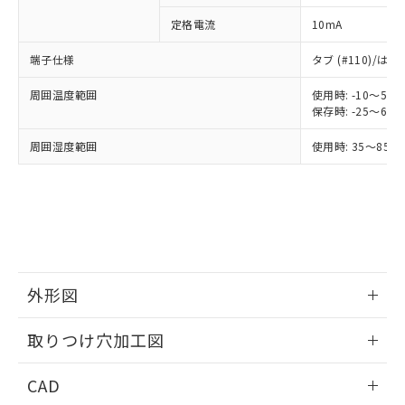
ご利用条件
有に対応した製品に切り替える予定のある
商品です。
定格電流
10mA
対応予定なし：EU RoHS指令（10物質）の
以下の条件をお読みいただき、同意のうえ
非含有に非対応の商品で、対応品を出す予
端子仕様
タブ (#110)/
ご利用ください。
定はありません。
調査・確認中：EU RoHS指令（10物質）の
周囲温度範囲
使用時: -10～5
本サービスは、当社制御機器事業取扱
※1 中国RoHS○×表
保存時: -25～6
非含有の対応状況を調査中または確認中の
商品の当社在庫状況および標準価格
商品です。
(税抜)を提供させていただくもので
周囲湿度範囲
使用時: 35～85%
「○」：最大均質材料含有率が中国RoHSの
非該当品：ライセンス料など無形物で、有
す。
基準値以下であることを示します。
害物質有無と関係のない商品です。
当社制御機器事業取扱商品の中には、
「×」：最大均質材料含有率が中国RoHSの
仕入先様の事情により、非含有部品として
本サービスの対象外となる商品もある
基準値を超えていることを示します。
いたものが、含有品と判明した場合などや
当社は、これら貴社製品のうち、外国
ことをご了承ください。
「－」：未確認です。当社販売部門へお問
むを得ず変更することがあります。
為替および外国貿易法に定める商品
在庫状況および標準価格照会結果は、
い合わせください。
（以下｢規制貨物等」という）を輸出
記載している更新日時点での社内デー
*EU RoHS指令（10物質）：
または国外への提供する場合は、日本
記
タに基づき作成されるものであり、閲
説明
鉛(Pb) 1000ppm以下、 水銀(Hg) 1000ppm以下、 カド
*中国RoHS10物質の基準値 (GB/T26572)：
国政府の輸出許可(または役務取引許
外形図
号
覧された時点での実際の在庫および標
ミウム(Cd) 100ppm以下、
Pb(鉛) :1000ppm、 Hg(水銀) : 1000ppm、 Cd(カドミウ
可)を取得するなどの必要な手続きを
六価クロム(Cr(Ⅵ)) 1000ppm以下、ポリ臭化ビフェニル
ム) : 100ppm、
準価格とは異なる場合があることをご
類(PBB) 1000ppm以下、ポリ臭化ジフェニルエーテル類
Cr(Ⅵ)(六価クロム) : 1000ppm、 PBBs(ポリ臭化ビフェ
とります。
情報更新：2026/05/21
了承ください。
(PBDE) 1000ppm以下、フタル酸ビス(2-エチルヘキシ
取りつけ穴加工図
○
一定数以上の在庫あり
ニル類) : 1000ppm、 PBDEs(ポリ臭化ジフェニルエーテ
当社は規制貨物を破棄する場合は、完
ル) (DEHP)(別名：DOP) 1000ppm以下、フタル酸ブチ
正式な納期状況および標準価格はお客
ル類) : 1000ppm、
ルベンジル（BBP） 1000ppm以下、フタル酸ジブチル
全に破砕するなど、違法に輸出されな
DBP(フタル酸ジブチル) : 1000ppm、 DIBP(フタル酸ジ
様のお取引先、またはお客様担当のオ
情報更新：2026/05/21
（DBP） 1000ppm以下、フタル酸ジイソブチル
イソブチル) : 1000ppm、 BBP(フタル酸ブチルベンジ
△
一定数には満たないが在庫あり
CAD
いよう必要な手段を講じます。
ムロン制御機器販売店・当社販売員に
(DIBP) 1000ppm以下
ル) : 1000ppm、
当社は貴社製品を、核兵器、ミサイ
但し、RoHS指令で産業用監視および制御機器に対する
DEHP(フタル酸ビス(2-エチルヘキシル)) : 1000ppm