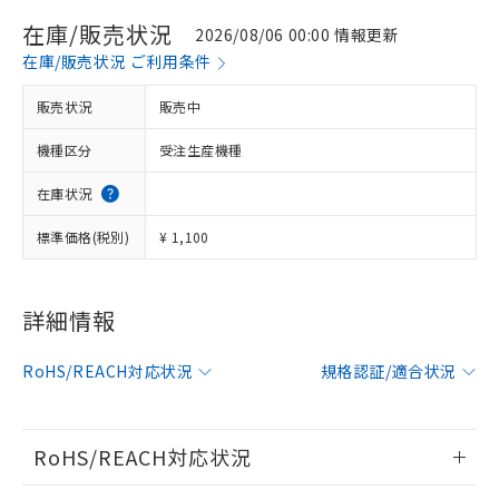
在庫/販売状況
2026/08/06 00:00 情報更新
在庫/販売状況 ご利用条件
販売状況
販売中
機種区分
受注生産機種
在庫状況
標準価格(税別)
¥ 1,100
詳細情報
※1 対応状況
対応済み：EU RoHS指令（10物質）の
RoHS/REACH対応状況
規格認証/適合状況
非含有に対応した製品が提供可能な商品で
す。
対応予定：EU RoHS指令（10物質）の非含
RoHS/REACH対応状況
ご利用条件
有に対応した製品に切り替える予定のある
商品です。
情報更新：2026/7/29