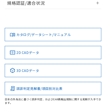
規格認証/適合状況
対応予定なし：EU RoHS指令（10物質）の
以下の条件をお読みいただき、同意のうえ
非含有に非対応の商品で、対応品を出す予
EU RoHS
注意事項・凡例
ご利用ください。
M2KJ-51Y-24Eについての規格認証/適合状況については、
定はありません。
「カスタマーサポートセンタ お客様相談室」または貴社担当
調査・確認中：EU RoHS指令（10物質）の
本サービスは、当社制御機器事業取扱
※1 中国RoHS○×表
オムロン営業員または販売店にお問い合わせください。
非含有の対応状況を調査中または確認中の
商品の当社在庫状況および標準価格
対応状況
対応予定月
※1
※2
商品です。
(税抜)を提供させていただくもので
「○」：最大均質材料含有率が中国RoHSの
非該当品：ライセンス料など無形物で、有
お問い合わせ
す。
カタログ/データシート/マニュアル
対応済み
基準値以下であることを示します。
害物質有無と関係のない商品です。
当社制御機器事業取扱商品の中には、
「×」：最大均質材料含有率が中国RoHSの
仕入先様の事情により、非含有部品として
本サービスの対象外となる商品もある
基準値を超えていることを示します。
いたものが、含有品と判明した場合などや
当社は、これら貴社製品のうち、外国
ことをご了承ください。
「－」：未確認です。当社販売部門へお問
中国 RoHS
注意事項・凡例
むを得ず変更することがあります。
2D CADデータ
為替および外国貿易法に定める商品
在庫状況および標準価格照会結果は、
い合わせください。
（以下｢規制貨物等」という）を輸出
記載している更新日時点での社内デー
*EU RoHS指令（10物質）：
または国外への提供する場合は、日本
記
タに基づき作成されるものであり、閲
説明
鉛(Pb) 1000ppm以下、 水銀(Hg) 1000ppm以下、 カド
*中国RoHS10物質の基準値 (GB/T26572)：
中国 RoHS表
※1 ※2
国政府の輸出許可(または役務取引許
号
覧された時点での実際の在庫および標
ミウム(Cd) 100ppm以下、
Pb(鉛) :1000ppm、 Hg(水銀) : 1000ppm、 Cd(カドミウ
3D CADデータ
可)を取得するなどの必要な手続きを
六価クロム(Cr(Ⅵ)) 1000ppm以下、ポリ臭化ビフェニル
ム) : 100ppm、
準価格とは異なる場合があることをご
Pb
Hg
Cd
Cr(VI)
類(PBB) 1000ppm以下、ポリ臭化ジフェニルエーテル類
Cr(Ⅵ)(六価クロム) : 1000ppm、 PBBs(ポリ臭化ビフェ
とります。
了承ください。
(PBDE) 1000ppm以下、フタル酸ビス(2-エチルヘキシ
○
一定数以上の在庫あり
ニル類) : 1000ppm、 PBDEs(ポリ臭化ジフェニルエーテ
当社は規制貨物を破棄する場合は、完
ル) (DEHP)(別名：DOP) 1000ppm以下、フタル酸ブチ
正式な納期状況および標準価格はお客
ル類) : 1000ppm、
ルベンジル（BBP） 1000ppm以下、フタル酸ジブチル
全に破砕するなど、違法に輸出されな
DBP(フタル酸ジブチル) : 1000ppm、 DIBP(フタル酸ジ
該非判定見解書/項目別対比表
様のお取引先、またはお客様担当のオ
O
O
O
O
（DBP） 1000ppm以下、フタル酸ジイソブチル
イソブチル) : 1000ppm、 BBP(フタル酸ブチルベンジ
△
一定数には満たないが在庫あり
いよう必要な手段を講じます。
ムロン制御機器販売店・当社販売員に
(DIBP) 1000ppm以下
ル) : 1000ppm、
当社は貴社製品を、核兵器、ミサイ
但し、RoHS指令で産業用監視および制御機器に対する
DEHP(フタル酸ビス(2-エチルヘキシル)) : 1000ppm
ご相談ください。
日本の外為法に基づく該非判定、およびEAR再輸出規制に関する見解が入手でき
適用除外項目は除く。
ル、化学兵器、生物兵器またはその他
ます。
－
在庫なし(最新の在庫状況につ
オムロン制御機器販売店や当社販売拠
フタル酸エステル類の４物質については閾値を超える意