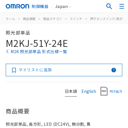
制御機器
Japan
ホーム
>
商品情報
>
商品カテゴリ
>
スイッチ
>
押ボタンスイッチ/表示灯
照光部単品
M2KJ-51Y-24E
M2K 照光部単品 形式仕様一覧
マイリストに追加
日本語
English
PDF出力
商品概要
照光部単品, 長方形, LED (DC24V), 無分割, 黄