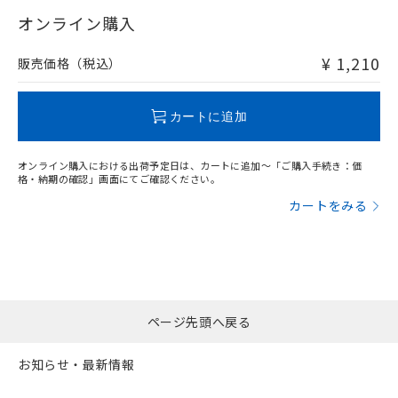
"対応済み"や非含有の記載がされた商品であっても、流通
武器並びにこれらの製造装置等に一切
いては、お客様のお取引先、ま
図的な使用がないことを確認しています。
点は「
販売ネットワーク
」をご確認
在庫等で未対応品が混在する可能性があります。
オンライン購入
※2 環境保護使用期限
使用いたしません。
たはお客様担当のオムロン制御
ください。
非含有品が必要な際は、弊社営業部門もしくは販売店へお
当社は、貴社製品を第三者に販売する
機器販売店・当社販売員にご確
在庫状況および標準価格結果を当社の
問い合わせください。
※2 対応予定月
「ｅ」：有害物質（10物質）のすべてが基
¥ 1,210
場合は、上記1、2および3の内容を当
販売価格（税込）
認ください)
事前の承諾なく第三者に漏洩または開
準値以下であることを示します。
該第三者に通知します。また当社は、
示しないようお願いします。
部品在庫の切り替え状況などにより、予定
「10」：通常の使用状況下において有害物
販売先および販売に係わる関係者が違
この製品のRoHS/REACH対応状況ページへ
マイパーツ機能（部品リスト作成サー
空
受注生産機種、また在庫状況の
月が前後することがあります。
質が外部に漏えいし、環境に深刻な影響を
法に輸出するおそれがある場合は、取
カートに追加
ビス）をご利用いただくには、I-Web
白
情報を公開していない機種
及ぼさない年数を意味します。
り引きをいたしません。
メンバーズにご登録されている必要が
「－」：未確認です。当社販売部門へお問
あります。
オンライン購入における出荷予定日は、カートに追加～「ご購入手続き：価
い合わせください。
お客様が当ウェブサイト上で当社にご
格・納期の確認」画面にてご確認ください。
※3 非含有証明書ダウンロード
登録された部品リストについて、当社
カートをみる
および当社の共同利用者が、当社の製
下記の非含有証明書をダウンロードするこ
品・サービスに関するお客様との取
とができます。
合意する
キャンセル
引・商談に必要な範囲で利用すること
をご了承ください。
EU RoHS指令（10物質）の非含有証明書
※当社の共同利用者とは、
"個人情報
51物質の非含有証明書（当社基準）
の共同利用に関して"
の「1.共同利
※本証明書は発行日時点で非含有を証明す
ページ先頭へ戻る
用者の範囲」に記載されている法人を
るもので、過去に遡って非含有を証明する
指します。
ものではありません。
お知らせ・最新情報
また、RoHS指令のフタル酸エステル類４
物質の対応では、対応完了までの期間は出