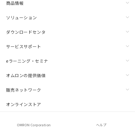
商品情報
荷製品に未対応品が混在することから備考
欄に対応日を記載しておりました。
ソリューション
既に当社にて対応品への在庫切替を完了
していることから、特段のことがない限
り、2022年1月12日より割愛しておりま
ダウンロードセンタ
す。
サービスサポート
eラーニング・セミナ
オムロンの提供価値
販売ネットワーク
オンラインストア
OMRON Corporation
ヘルプ