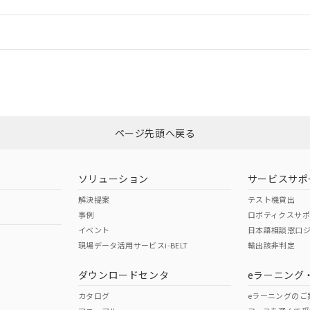
機器販売店や当社販売拠点は「
販売ネットワーク
」をご確認くだ
販売先および販売に係わる関係者が違法に輸出するおそれがある場
用期限
び標準価格結果を当社の事前の承諾なく第三者に漏洩または開示し
え状況などにより、予定月が前後することがあります。
(最新の在庫状況については、お客様のお取引先、またはお客様担当
情報更新：
（10物質）のすべてが基準値以下であることを示します。
店・当社販売員にご確認ください)
能（部品リスト作成サービス）をご利用いただくには、I-Webメン
使用状況下において有害物質が外部に漏えいし、環境に深刻な影響を
カスタマーサポートセンタ お客様相談室」または貴社担当オムロン営業
あります。
機種、また在庫状況の情報を公開していない機種
ェブサイト上で当社にご登録された部品リストについて、当社およ
書ダウンロード
す。当社販売部門へお問い合わせください。
品・サービスに関するお客様との取引・商談に必要な範囲で利用す
合意する
キャンセル
非含有証明書
※3
書をダウンロードすることができます。
利用者とは、
"個人情報の共同利用に関して"
の「1.共同利用者の
します。
ページ先頭へ戻る
10物質）の非含有証明書
ダウンロードはこちら
明書（当社基準）
日時点で非含有を証明するもので、過去に遡って非含有を証明するも
令のフタル酸エステル類４物質の対応では、対応完了までの期間は出
ソリューション
サービスサポ
備考欄に対応日を記載しておりました。
解決提案
テスト機貸出
品への在庫切替を完了していることから、特段のことがない限り、20
事例
ロボティクスサ
す。
イベント
日本語相談窓口
現場データ活用サービスi-BELT
輸出該非判定
I)
PBBs
PBDEs
DBP
ダウンロードセンタ
eラーニング
カタログ
eラーニングのご