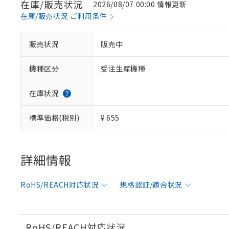
在庫/販売状況
2026/08/07 00:00 情報更新
在庫/販売状況 ご利用条件
※1 対応状況
販売状況
販売中
対応済み：EU
機種区分
受注生産機種
対応予定：EU R
対応予定なし：EU
調査・確認中：EU
ご利用条件
在庫状況
非該当品：ライセ
※1 中国RoHS
仕入先様の事情に
標準価格(税別)
¥ 655
があります。
以下の条件をお読
「○」：最大均質
「×」：最大均質
本サービスは
当社は、これ
*EU RoHS指令（10物
「－」：未確認で
鉛(Pb) 1000ppm以下、
くものです。
う）を輸出ま
詳細情報
記
説明
六価クロム(Cr(Ⅵ)) 1
当社制御機器
などの必要な
フタル酸ビス(2-エチルヘ
号
*中国RoHS10物質の基準値 
ル（DBP） 1000ppm
在庫状況およ
当社は規制貨
Pb(鉛) :1000ppm、 Hg
但し、RoHS指令で産
RoHS/REACH対応状況
規格認証/適合状況
のであり、閲
ます。
Cr(Ⅵ)(六価クロム) : 
フタル酸エステル類の４
○
一定数以
DBP(フタル酸ジブチル) :
い。
当社は貴社製
DEHP(フタル酸ビス(2-エ
正式な納期状
置等に一切使
当社販売員に
※2 対応予定月
△
一定数に
当社は、貴社
RoHS/REACH対応状況