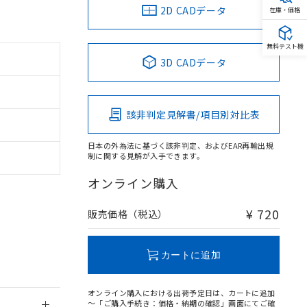
2D CADデータ
在庫・価格
無料テスト機
3D CADデータ
。
商品です。
定はありません。
該非判定見解書/項目別対比表
商品です。
日本の外為法に基づく該非判定、およびEAR再輸出規
を得ず変更すること
制に関する見解が入手できます。
オンライン購入
を提供させていただ
規制貨物等」とい
引許可)を取得する
¥ 720
販売価格（税込）
BDE) 1000ppm以下、
をご了承ください。
0ppm以下、フタル酸ジブチ
基づき作成されるも
う必要な手段を講じ
ことをご了承くださ
) : 1000ppm、
カートに追加
 1000ppm、
びにこれらの製造装
ン制御機器販売店・
オンライン購入における出荷予定日は、カートに追加
三者に通知します。
～「ご購入手続き：価格・納期の確認」画面にてご確