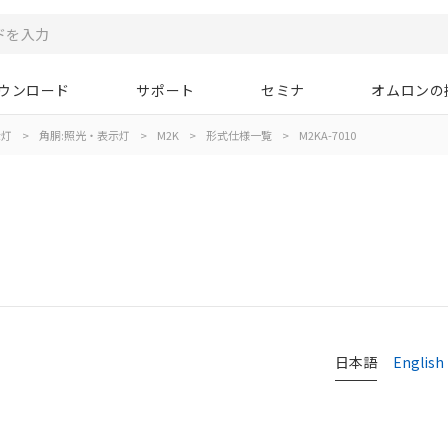
ウンロード
サポート
セミナ
オムロンの
示灯
>
角胴:照光・表示灯
>
M2K
>
形式仕様一覧
>
M2KA-7010
日本語
English