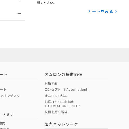
さい。
合は、取り引きをい
認ください。
ないようお願いしま
のオムロン制御
2026/7/29
カートをみる
バーズにご登録され
及ぼさない年数を意
員または販売
び当社の共同利用者
ることをご了承くだ
お問い合わせ
範囲」に記載されて
のではありません。
荷製品に未対応品が
ート
オムロンの提供価値
目指す姿
22年1月12日よ
ポート
コンセプト「i-Automation!」
ジャパンデスク
オムロンの強み
お客様との共創拠点
AUTOMATION CENTER
DIBP
BBP
DEHP
環境保護
技術を磨く現場
・セミナ
使用期限
案内
販売ネットワーク