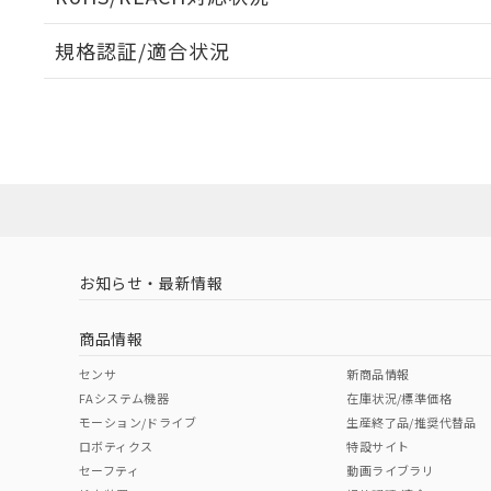
オムロン制御
また当社は、
※2 環境保護使
在庫状況およ
部品在庫の切り替
たしません。
－
在庫なし
規格認証/適合状況
す。
「ｅ」：有害物質
機器販売
マイパーツ機
「10」：通常の
EU RoHS
注意事項・凡例
M2KA-7010についての規格認証/適合状況については、「
ている必要が
味します。
空
受注生産
お客様が当ウ
※3 非含有証明
店にお問い合わせください。
「－」：未確認で
白
が、当社の製
対応状況
対応予定月
※1
※2
さい。
下記の非含有証明
※当社の共同
いる法人を指
EU RoHS指令（
対応済み
51物質の非含有証
※本証明書は発行
また、RoHS指
お知らせ・最新情報
中国 RoHS
注意事項・凡例
混在することから
既に当社にて対応
商品情報
り割愛しておりま
中国 RoHS表
※1 ※2
センサ
新商品情報
FAシステム機器
在庫状況/標準価格
Pb
Hg
Cd
Cr(V
モーション/ドライブ
生産終了品/推奨代替品
ロボティクス
特設サイト
セーフティ
動画ライブラリ