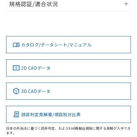
規格認証/適合状況
対応予定なし：EU RoHS指令（10物質）の
以下の条件をお読みいただき、同意のうえ
非含有に非対応の商品で、対応品を出す予
EU RoHS
注意事項・凡例
ご利用ください。
M2KA-51W-24Eについての規格認証/適合状況については、
定はありません。
「カスタマーサポートセンタ お客様相談室」または貴社担当
調査・確認中：EU RoHS指令（10物質）の
本サービスは、当社制御機器事業取扱
※1 中国RoHS○×表
オムロン営業員または販売店にお問い合わせください。
非含有の対応状況を調査中または確認中の
商品の当社在庫状況および標準価格
対応状況
対応予定月
※1
※2
商品です。
(税抜)を提供させていただくもので
「○」：最大均質材料含有率が中国RoHSの
非該当品：ライセンス料など無形物で、有
お問い合わせ
す。
カタログ/データシート/マニュアル
対応済み
基準値以下であることを示します。
害物質有無と関係のない商品です。
当社制御機器事業取扱商品の中には、
「×」：最大均質材料含有率が中国RoHSの
仕入先様の事情により、非含有部品として
本サービスの対象外となる商品もある
基準値を超えていることを示します。
いたものが、含有品と判明した場合などや
当社は、これら貴社製品のうち、外国
ことをご了承ください。
「－」：未確認です。当社販売部門へお問
中国 RoHS
注意事項・凡例
むを得ず変更することがあります。
2D CADデータ
為替および外国貿易法に定める商品
在庫状況および標準価格照会結果は、
い合わせください。
（以下｢規制貨物等」という）を輸出
記載している更新日時点での社内デー
*EU RoHS指令（10物質）：
または国外への提供する場合は、日本
記
タに基づき作成されるものであり、閲
説明
鉛(Pb) 1000ppm以下、 水銀(Hg) 1000ppm以下、 カド
*中国RoHS10物質の基準値 (GB/T26572)：
中国 RoHS表
※1 ※2
国政府の輸出許可(または役務取引許
号
覧された時点での実際の在庫および標
ミウム(Cd) 100ppm以下、
Pb(鉛) :1000ppm、 Hg(水銀) : 1000ppm、 Cd(カドミウ
3D CADデータ
可)を取得するなどの必要な手続きを
六価クロム(Cr(Ⅵ)) 1000ppm以下、ポリ臭化ビフェニル
ム) : 100ppm、
準価格とは異なる場合があることをご
Pb
Hg
Cd
Cr(VI)
類(PBB) 1000ppm以下、ポリ臭化ジフェニルエーテル類
Cr(Ⅵ)(六価クロム) : 1000ppm、 PBBs(ポリ臭化ビフェ
とります。
了承ください。
(PBDE) 1000ppm以下、フタル酸ビス(2-エチルヘキシ
○
一定数以上の在庫あり
ニル類) : 1000ppm、 PBDEs(ポリ臭化ジフェニルエーテ
当社は規制貨物を破棄する場合は、完
ル) (DEHP)(別名：DOP) 1000ppm以下、フタル酸ブチ
正式な納期状況および標準価格はお客
ル類) : 1000ppm、
ルベンジル（BBP） 1000ppm以下、フタル酸ジブチル
全に破砕するなど、違法に輸出されな
DBP(フタル酸ジブチル) : 1000ppm、 DIBP(フタル酸ジ
該非判定見解書/項目別対比表
様のお取引先、またはお客様担当のオ
O
O
O
O
（DBP） 1000ppm以下、フタル酸ジイソブチル
イソブチル) : 1000ppm、 BBP(フタル酸ブチルベンジ
△
一定数には満たないが在庫あり
いよう必要な手段を講じます。
ムロン制御機器販売店・当社販売員に
(DIBP) 1000ppm以下
ル) : 1000ppm、
当社は貴社製品を、核兵器、ミサイ
但し、RoHS指令で産業用監視および制御機器に対する
DEHP(フタル酸ビス(2-エチルヘキシル)) : 1000ppm
ご相談ください。
日本の外為法に基づく該非判定、およびEAR再輸出規制に関する見解が入手でき
適用除外項目は除く。
ル、化学兵器、生物兵器またはその他
ます。
－
在庫なし(最新の在庫状況につ
オムロン制御機器販売店や当社販売拠
フタル酸エステル類の４物質については閾値を超える意