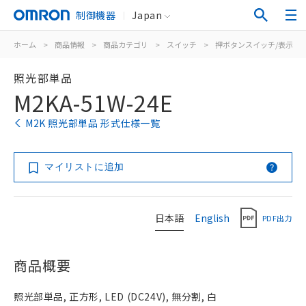
制御機器
Japan
ホーム
>
商品情報
>
商品カテゴリ
>
スイッチ
>
押ボタンスイッチ/表示灯
照光部単品
M2KA-51W-24E
M2K 照光部単品 形式仕様一覧
マイリストに追加
日本語
English
PDF出力
商品概要
照光部単品, 正方形, LED (DC24V), 無分割, 白