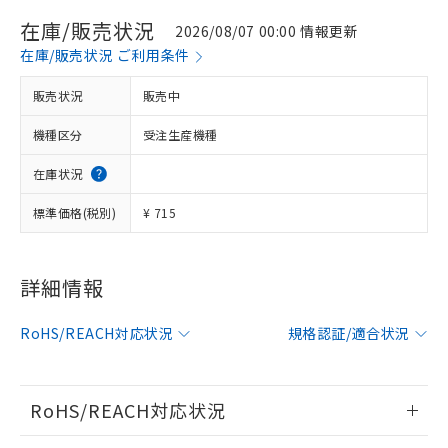
在庫/販売状況
2026/08/07 00:00 情報更新
在庫/販売状況 ご利用条件
販売状況
販売中
機種区分
受注生産機種
在庫状況
標準価格(税別)
¥ 715
詳細情報
※1 対応状況
対応済み：EU RoHS指令（10物質）の
RoHS/REACH対応状況
規格認証/適合状況
非含有に対応した製品が提供可能な商品で
す。
対応予定：EU RoHS指令（10物質）の非含
RoHS/REACH対応状況
ご利用条件
有に対応した製品に切り替える予定のある
商品です。
情報更新：2026/7/29