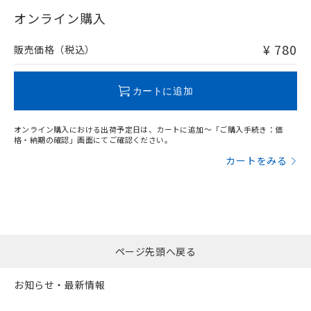
"対応済み"や非含有の記載がされた商品であっても、流通
武器並びにこれらの製造装置等に一切
いては、お客様のお取引先、ま
図的な使用がないことを確認しています。
点は「
販売ネットワーク
」をご確認
在庫等で未対応品が混在する可能性があります。
オンライン購入
※2 環境保護使用期限
使用いたしません。
たはお客様担当のオムロン制御
ください。
非含有品が必要な際は、弊社営業部門もしくは販売店へお
当社は、貴社製品を第三者に販売する
機器販売店・当社販売員にご確
在庫状況および標準価格結果を当社の
問い合わせください。
※2 対応予定月
「ｅ」：有害物質（10物質）のすべてが基
¥ 780
場合は、上記1、2および3の内容を当
販売価格（税込）
認ください)
事前の承諾なく第三者に漏洩または開
準値以下であることを示します。
該第三者に通知します。また当社は、
示しないようお願いします。
部品在庫の切り替え状況などにより、予定
「10」：通常の使用状況下において有害物
販売先および販売に係わる関係者が違
この製品のRoHS/REACH対応状況ページへ
マイパーツ機能（部品リスト作成サー
空
受注生産機種、また在庫状況の
月が前後することがあります。
質が外部に漏えいし、環境に深刻な影響を
法に輸出するおそれがある場合は、取
カートに追加
ビス）をご利用いただくには、I-Web
白
情報を公開していない機種
及ぼさない年数を意味します。
り引きをいたしません。
メンバーズにご登録されている必要が
「－」：未確認です。当社販売部門へお問
あります。
オンライン購入における出荷予定日は、カートに追加～「ご購入手続き：価
い合わせください。
お客様が当ウェブサイト上で当社にご
格・納期の確認」画面にてご確認ください。
※3 非含有証明書ダウンロード
登録された部品リストについて、当社
カートをみる
および当社の共同利用者が、当社の製
下記の非含有証明書をダウンロードするこ
品・サービスに関するお客様との取
とができます。
合意する
キャンセル
引・商談に必要な範囲で利用すること
をご了承ください。
EU RoHS指令（10物質）の非含有証明書
※当社の共同利用者とは、
"個人情報
51物質の非含有証明書（当社基準）
の共同利用に関して"
の「1.共同利
※本証明書は発行日時点で非含有を証明す
ページ先頭へ戻る
用者の範囲」に記載されている法人を
るもので、過去に遡って非含有を証明する
指します。
ものではありません。
お知らせ・最新情報
また、RoHS指令のフタル酸エステル類４
物質の対応では、対応完了までの期間は出