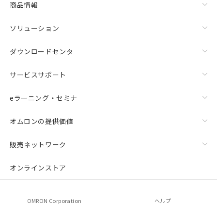
商品情報
荷製品に未対応品が混在することから備考
欄に対応日を記載しておりました。
ソリューション
既に当社にて対応品への在庫切替を完了
していることから、特段のことがない限
り、2022年1月12日より割愛しておりま
ダウンロードセンタ
す。
サービスサポート
eラーニング・セミナ
オムロンの提供価値
販売ネットワーク
オンラインストア
OMRON Corporation
ヘルプ