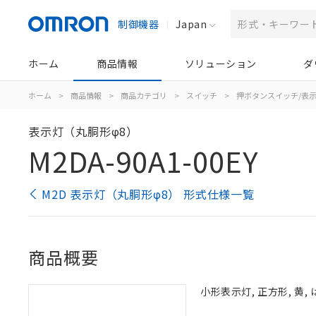
制御機器
Japan
ホーム
商品情報
ソリューション
ダ
ホーム
>
商品情報
>
商品カテゴリ
>
スイッチ
>
押ボタンスイッチ/表
表示灯（丸胴形φ8）
M2DA-90A1-00EY
M2D 表示灯（丸胴形φ8） 形式仕様一覧
商品概要
小形表示灯, 正方形, 黄