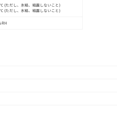
び標準価格結果を当社の事前の承諾なく第三者に漏洩または開示し
え状況などにより、予定月が前後することがあります。
55℃ (ただし、氷結、結露しないこと)
(最新の在庫状況については、お客様のお取引先、またはお客様担当
65℃ (ただし、氷結、結露しないこと)
（10物質）のすべてが基準値以下であることを示します。
店・当社販売員にご確認ください)
能（部品リスト作成サービス）をご利用いただくには、I-Webメン
使用状況下において有害物質が外部に漏えいし、環境に深刻な影響を
あります。
%RH
機種、また在庫状況の情報を公開していない機種
ェブサイト上で当社にご登録された部品リストについて、当社およ
書ダウンロード
す。当社販売部門へお問い合わせください。
品・サービスに関するお客様との取引・商談に必要な範囲で利用す
合意する
キャンセル
書をダウンロードすることができます。
利用者とは、
"個人情報の共同利用に関して"
の「1.共同利用者の
します。
10物質）の非含有証明書
明書（当社基準）
日時点で非含有を証明するもので、過去に遡って非含有を証明するも
令のフタル酸エステル類４物質の対応では、対応完了までの期間は出
備考欄に対応日を記載しておりました。
品への在庫切替を完了していることから、特段のことがない限り、20
す。
情報更新：2
情報更新：2
ードすることができます。