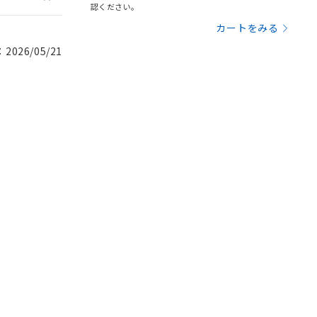
認ください。
カートをみる
026/05/21
。
商品です。
定はありません。
商品です。
を得ず変更すること
を提供させていただ
規制貨物等」とい
引許可)を取得する
BDE) 1000ppm以下、
をご了承ください。
0ppm以下、フタル酸ジブチ
基づき作成されるも
う必要な手段を講じ
ことをご了承くださ
) : 1000ppm、
 1000ppm、
びにこれらの製造装
ン制御機器販売店・
三者に通知します。
さい。
合は、取り引きをい