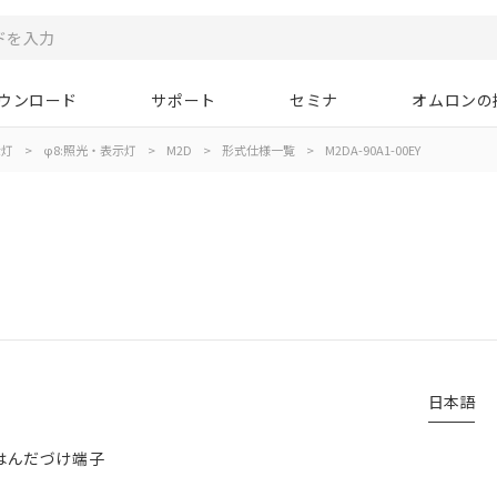
ウンロード
サポート
セミナ
オムロンの
示灯
>
φ8:照光・表示灯
>
M2D
>
形式仕様一覧
>
M2DA-90A1-00EY
日本語
, はんだづけ端子