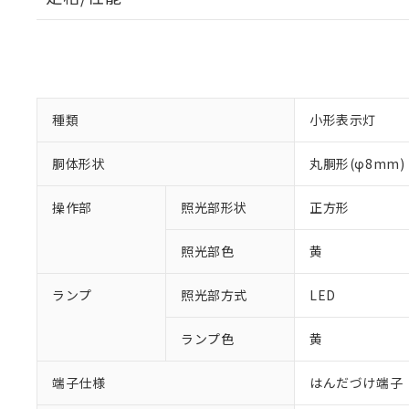
※1 対応状況
対応済み：EU
対応予定：EU R
種類
小形表示灯
対応予定なし：EU
調査・確認中：EU
ご利用条件
胴体形状
丸胴形(φ8mm)
非該当品：ライセ
※1 中国RoHS
仕入先様の事情に
操作部
照光部形状
正方形
があります。
以下の条件をお読
「○」：最大均質
「×」：最大均質
本サービスは
当社は、これ
照光部色
*EU RoHS指令（10物
黄
「－」：未確認で
鉛(Pb) 1000ppm以下、
くものです。
う）を輸出ま
記
説明
六価クロム(Cr(Ⅵ)) 1
当社制御機器
などの必要な
フタル酸ビス(2-エチルヘ
ランプ
照光部方式
LED
号
*中国RoHS10物質の基準値 
ル（DBP） 1000ppm
在庫状況およ
当社は規制貨
Pb(鉛) :1000ppm、 Hg
但し、RoHS指令で産
のであり、閲
ます。
Cr(Ⅵ)(六価クロム) : 
フタル酸エステル類の４
ランプ色
黄
○
一定数以
DBP(フタル酸ジブチル) :
い。
当社は貴社製
DEHP(フタル酸ビス(2-エ
正式な納期状
置等に一切使
端子仕様
はんだづけ端子
当社販売員に
※2 対応予定月
△
一定数に
当社は、貴社
オムロン制御
また当社は、
※2 環境保護使