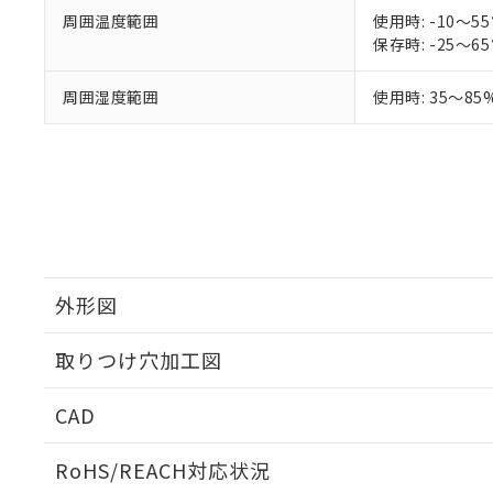
在庫状況およ
部品在庫の切り替
たしません。
周囲温度範囲
使用時: -10～
－
在庫なし
す。
保存時: -25～
「ｅ」：有害物質
機器販売
マイパーツ機
「10」：通常の
ている必要が
味します。
周囲湿度範囲
使用時: 35～85
空
受注生産
お客様が当ウ
※3 非含有証明
「－」：未確認で
白
が、当社の製
さい。
下記の非含有証明
※当社の共同
いる法人を指
EU RoHS指令（
51物質の非含有証
※本証明書は発行
また、RoHS指
混在することから
外形図
既に当社にて対応
り割愛しておりま
取りつけ穴加工図
CAD
ログイン/会員登録いただくと、CADデータをダウンロ
RoHS/REACH対応状況