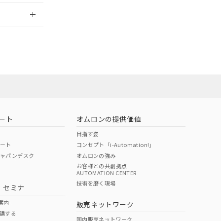
2026/7/29
ロン営業員また
お問い合わせ
ート
オムロンの提供価値
目指す姿
ポート
コンセプト「i-Automation!」
ジャパンデスク
オムロンの強み
お客様との共創拠点
AUTOMATION CENTER
DIBP
BBP
DEHP
環境保護
技術を磨く現場
・セミナ
使用期限
案内
販売ネットワーク
講する
O
O
O
e
国内販売ネットワーク