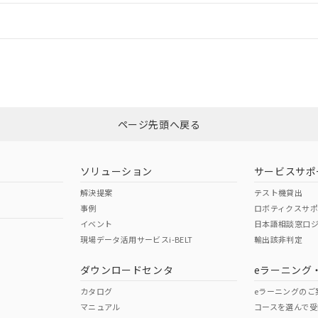
情報更新：
ログイン/会員登録
いては、「カスタマーサポートセンタ お客様相談室」または貴社担当オム
みください。
非含有証明書
※3
ページ先頭へ戻る
ダウンロードはこちら
ソリューション
サービスサポ
解決提案
テスト機貸出
事例
ロボティクスサ
イベント
日本語相談窓口
現場データ活用サービスi-BELT
輸出該非判定
I)
PBBs
PBDEs
DBP
ダウンロードセンタ
eラーニング
カタログ
eラーニングのご
マニュアル
コースを選んで受
O
O
O