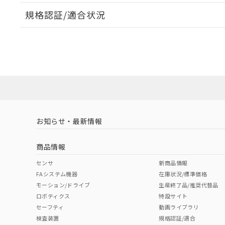
規格認証/適合状況
EU RoHS
注意事項・凡例
M2DA-90A1-00EYについての規格認証/適合状況につ
は販売店にお問い合わせください。
ダウンロードデータをご利用いただく前に、以下を必ずお読
対応状況
対応予定月
※1
※2
ソフトウェアの使用条件
対応済み
お知らせ・最新情報
中国 RoHS
注意事項・凡例
商品情報
中国 RoHS表
※1 ※2
センサ
新商品情報
FAシステム機器
在庫状況/標準価格
Pb
Hg
Cd
Cr(V
モーション/ドライブ
生産終了品/推奨代替品
ロボティクス
特設サイト
セーフティ
動画ライブラリ
検査装置
規格認証/適合
O
O
O
O