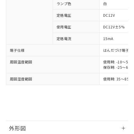
す。
ランプ色
白
対応予定：EU RoHS指令（10物質）の非含
ご利用条件
有に対応した製品に切り替える予定のある
定格電圧
DC12V
商品です。
使用電圧
DC12V±5%
対応予定なし：EU RoHS指令（10物質）の
以下の条件をお読みいただき、同意のうえ
非含有に非対応の商品で、対応品を出す予
ご利用ください。
定格電流
15mA
定はありません。
調査・確認中：EU RoHS指令（10物質）の
本サービスは、当社制御機器事業取扱
端子仕様
はんだづけ端子
※1 中国RoHS○×表
非含有の対応状況を調査中または確認中の
商品の当社在庫状況および標準価格
商品です。
周囲温度範囲
使用時: -10～5
(税抜)を提供させていただくもので
「○」：最大均質材料含有率が中国RoHSの
非該当品：ライセンス料など無形物で、有
保存時: -25～6
す。
基準値以下であることを示します。
害物質有無と関係のない商品です。
当社制御機器事業取扱商品の中には、
「×」：最大均質材料含有率が中国RoHSの
仕入先様の事情により、非含有部品として
周囲湿度範囲
使用時: 35～85%
本サービスの対象外となる商品もある
基準値を超えていることを示します。
いたものが、含有品と判明した場合などや
当社は、これら貴社製品のうち、外国
ことをご了承ください。
「－」：未確認です。当社販売部門へお問
むを得ず変更することがあります。
為替および外国貿易法に定める商品
在庫状況および標準価格照会結果は、
い合わせください。
（以下｢規制貨物等」という）を輸出
記載している更新日時点での社内デー
*EU RoHS指令（10物質）：
または国外への提供する場合は、日本
記
タに基づき作成されるものであり、閲
説明
鉛(Pb) 1000ppm以下、 水銀(Hg) 1000ppm以下、 カド
*中国RoHS10物質の基準値 (GB/T26572)：
国政府の輸出許可(または役務取引許
号
覧された時点での実際の在庫および標
ミウム(Cd) 100ppm以下、
Pb(鉛) :1000ppm、 Hg(水銀) : 1000ppm、 Cd(カドミウ
可)を取得するなどの必要な手続きを
六価クロム(Cr(Ⅵ)) 1000ppm以下、ポリ臭化ビフェニル
ム) : 100ppm、
準価格とは異なる場合があることをご
類(PBB) 1000ppm以下、ポリ臭化ジフェニルエーテル類
Cr(Ⅵ)(六価クロム) : 1000ppm、 PBBs(ポリ臭化ビフェ
とります。
了承ください。
(PBDE) 1000ppm以下、フタル酸ビス(2-エチルヘキシ
○
一定数以上の在庫あり
外形図
ニル類) : 1000ppm、 PBDEs(ポリ臭化ジフェニルエーテ
当社は規制貨物を破棄する場合は、完
ル) (DEHP)(別名：DOP) 1000ppm以下、フタル酸ブチ
正式な納期状況および標準価格はお客
ル類) : 1000ppm、