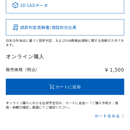
中国 RoHS表
※1 ※2
用者の範囲」に記載されている法人を
3D CADデータ
るもので、過去に遡って非含有を証明する
指します。
ものではありません。
Pb
Hg
Cd
Cr(VI)
また、RoHS指令のフタル酸エステル類４
物質の対応では、対応完了までの期間は出
該非判定見解書/項目別対比表
O
O
O
O
荷製品に未対応品が混在することから備考
欄に対応日を記載しておりました。
日本の外為法に基づく該非判定、およびEAR再輸出規制に関する見解が入手でき
既に当社にて対応品への在庫切替を完了
ます。
していることから、特段のことがない限
"対応済み"や非含有の記載がされた商品であっても、流通
り、2022年1月12日より割愛しておりま
在庫等で未対応品が混在する可能性があります。
オンライン購入
す。
非含有品が必要な際は、弊社営業部門もしくは販売店へお
問い合わせください。
¥ 1,500
販売価格（税込）
この製品のRoHS/REACH対応状況ページへ
カートに追加
オンライン購入における出荷予定日は、カートに追加～「ご購入手続き：価
格・納期の確認」画面にてご確認ください。
カートをみる