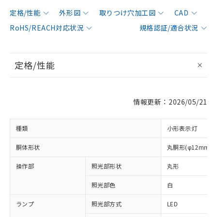
定格/性能
外形図
取りつけ穴加工図
CAD
RoHS/REACH対応状況
規格認証/適合状況
定格/性能
情報更新：2026/05/21
種類
小形表示灯
胴体形状
丸胴形(φ12mm)
操作部
照光部形状
丸形
※1 対応状況
照光部色
白
対応済み：EU RoHS指令（10物質）の
ランプ
照光部方式
LED
非含有に対応した製品が提供可能な商品で