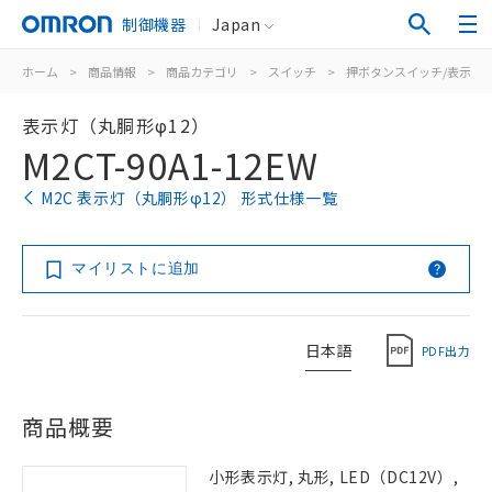
制御機器
Japan
ホーム
>
商品情報
>
商品カテゴリ
>
スイッチ
>
押ボタンスイッチ/表示灯
表示灯（丸胴形φ12）
M2CT-90A1-12EW
M2C 表示灯（丸胴形φ12） 形式仕様一覧
マイリストに追加
日本語
PDF出力
商品概要
小形表示灯, 丸形, LED（DC12V）,