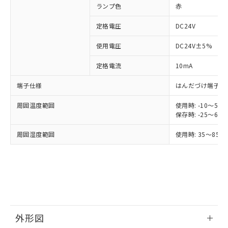
す。
ランプ色
赤
対応予定：EU RoHS指令（10物質）の非含
ご利用条件
有に対応した製品に切り替える予定のある
定格電圧
DC24V
商品です。
使用電圧
DC24V±5%
対応予定なし：EU RoHS指令（10物質）の
以下の条件をお読みいただき、同意のうえ
非含有に非対応の商品で、対応品を出す予
ご利用ください。
定格電流
10mA
定はありません。
調査・確認中：EU RoHS指令（10物質）の
本サービスは、当社制御機器事業取扱
端子仕様
はんだづけ端子
※1 中国RoHS○×表
非含有の対応状況を調査中または確認中の
商品の当社在庫状況および標準価格
商品です。
周囲温度範囲
使用時: -10～5
(税抜)を提供させていただくもので
「○」：最大均質材料含有率が中国RoHSの
非該当品：ライセンス料など無形物で、有
保存時: -25～6
す。
基準値以下であることを示します。
害物質有無と関係のない商品です。
当社制御機器事業取扱商品の中には、
「×」：最大均質材料含有率が中国RoHSの
仕入先様の事情により、非含有部品として
周囲湿度範囲
使用時: 35～85%
本サービスの対象外となる商品もある
基準値を超えていることを示します。
いたものが、含有品と判明した場合などや
当社は、これら貴社製品のうち、外国
ことをご了承ください。
「－」：未確認です。当社販売部門へお問
むを得ず変更することがあります。
為替および外国貿易法に定める商品
在庫状況および標準価格照会結果は、
い合わせください。
（以下｢規制貨物等」という）を輸出
記載している更新日時点での社内デー
*EU RoHS指令（10物質）：
または国外への提供する場合は、日本
記
タに基づき作成されるものであり、閲
説明
鉛(Pb) 1000ppm以下、 水銀(Hg) 1000ppm以下、 カド
*中国RoHS10物質の基準値 (GB/T26572)：
国政府の輸出許可(または役務取引許
号
覧された時点での実際の在庫および標
ミウム(Cd) 100ppm以下、
Pb(鉛) :1000ppm、 Hg(水銀) : 1000ppm、 Cd(カドミウ
可)を取得するなどの必要な手続きを
六価クロム(Cr(Ⅵ)) 1000ppm以下、ポリ臭化ビフェニル
ム) : 100ppm、
準価格とは異なる場合があることをご
類(PBB) 1000ppm以下、ポリ臭化ジフェニルエーテル類
Cr(Ⅵ)(六価クロム) : 1000ppm、 PBBs(ポリ臭化ビフェ
とります。
了承ください。
(PBDE) 1000ppm以下、フタル酸ビス(2-エチルヘキシ
○
一定数以上の在庫あり
外形図
ニル類) : 1000ppm、 PBDEs(ポリ臭化ジフェニルエーテ
当社は規制貨物を破棄する場合は、完
ル) (DEHP)(別名：DOP) 1000ppm以下、フタル酸ブチ
正式な納期状況および標準価格はお客
ル類) : 1000ppm、