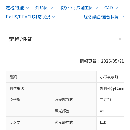
定格/性能
外形図
取りつけ穴加工図
CAD
RoHS/REACH対応状況
規格認証/適合状況
定格/性能
情報更新：2026/05/21
種類
小形表示灯
胴体形状
丸胴形(φ12mm)
操作部
照光部形状
正方形
※1 対応状況
照光部色
赤
対応済み：EU RoHS指令（10物質）の
ランプ
照光部方式
LED
非含有に対応した製品が提供可能な商品で