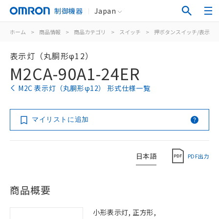
制御機器
Japan
ホーム
>
商品情報
>
商品カテゴリ
>
スイッチ
>
押ボタンスイッチ/表示灯
表示灯（丸胴形φ12）
M2CA-90A1-24ER
M2C 表示灯（丸胴形φ12） 形式仕様一覧
マイリストに追加
日本語
PDF出力
商品概要
小形表示灯, 正方形,