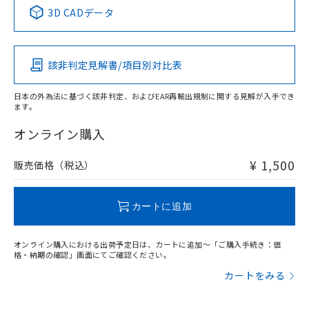
中国 RoHS表
※1 ※2
用者の範囲」に記載されている法人を
3D CADデータ
るもので、過去に遡って非含有を証明する
指します。
ものではありません。
Pb
Hg
Cd
Cr(VI)
また、RoHS指令のフタル酸エステル類４
物質の対応では、対応完了までの期間は出
該非判定見解書/項目別対比表
O
O
O
O
荷製品に未対応品が混在することから備考
欄に対応日を記載しておりました。
日本の外為法に基づく該非判定、およびEAR再輸出規制に関する見解が入手でき
既に当社にて対応品への在庫切替を完了
ます。
していることから、特段のことがない限
"対応済み"や非含有の記載がされた商品であっても、流通
り、2022年1月12日より割愛しておりま
在庫等で未対応品が混在する可能性があります。
オンライン購入
す。
非含有品が必要な際は、弊社営業部門もしくは販売店へお
問い合わせください。
¥ 1,500
販売価格（税込）
この製品のRoHS/REACH対応状況ページへ
カートに追加
オンライン購入における出荷予定日は、カートに追加～「ご購入手続き：価
格・納期の確認」画面にてご確認ください。
カートをみる