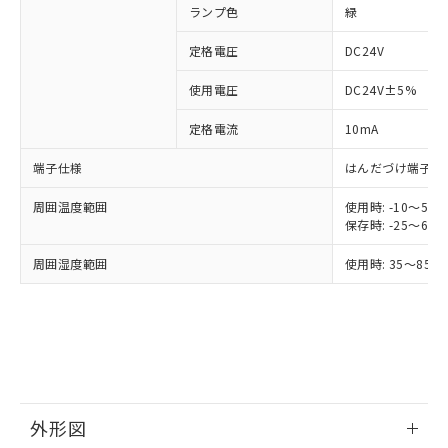
す。
ランプ色
緑
対応予定：EU RoHS指令（10物質）の非含
ご利用条件
有に対応した製品に切り替える予定のある
定格電圧
DC24V
商品です。
使用電圧
DC24V±5%
対応予定なし：EU RoHS指令（10物質）の
以下の条件をお読みいただき、同意のうえ
非含有に非対応の商品で、対応品を出す予
ご利用ください。
定格電流
10mA
定はありません。
調査・確認中：EU RoHS指令（10物質）の
本サービスは、当社制御機器事業取扱
端子仕様
はんだづけ端子
※1 中国RoHS○×表
非含有の対応状況を調査中または確認中の
商品の当社在庫状況および標準価格
商品です。
周囲温度範囲
使用時: -10～5
(税抜)を提供させていただくもので
「○」：最大均質材料含有率が中国RoHSの
非該当品：ライセンス料など無形物で、有
保存時: -25～6
す。
基準値以下であることを示します。
害物質有無と関係のない商品です。
当社制御機器事業取扱商品の中には、
「×」：最大均質材料含有率が中国RoHSの
仕入先様の事情により、非含有部品として
周囲湿度範囲
使用時: 35～85%
本サービスの対象外となる商品もある
基準値を超えていることを示します。
いたものが、含有品と判明した場合などや
当社は、これら貴社製品のうち、外国
ことをご了承ください。
「－」：未確認です。当社販売部門へお問
むを得ず変更することがあります。
為替および外国貿易法に定める商品
在庫状況および標準価格照会結果は、
い合わせください。
（以下｢規制貨物等」という）を輸出
記載している更新日時点での社内デー
*EU RoHS指令（10物質）：
または国外への提供する場合は、日本
記
タに基づき作成されるものであり、閲
説明
鉛(Pb) 1000ppm以下、 水銀(Hg) 1000ppm以下、 カド
*中国RoHS10物質の基準値 (GB/T26572)：
国政府の輸出許可(または役務取引許
号
覧された時点での実際の在庫および標
ミウム(Cd) 100ppm以下、
Pb(鉛) :1000ppm、 Hg(水銀) : 1000ppm、 Cd(カドミウ
可)を取得するなどの必要な手続きを
六価クロム(Cr(Ⅵ)) 1000ppm以下、ポリ臭化ビフェニル
ム) : 100ppm、
準価格とは異なる場合があることをご
類(PBB) 1000ppm以下、ポリ臭化ジフェニルエーテル類
Cr(Ⅵ)(六価クロム) : 1000ppm、 PBBs(ポリ臭化ビフェ
とります。
了承ください。
(PBDE) 1000ppm以下、フタル酸ビス(2-エチルヘキシ
○
一定数以上の在庫あり
外形図
ニル類) : 1000ppm、 PBDEs(ポリ臭化ジフェニルエーテ
当社は規制貨物を破棄する場合は、完
ル) (DEHP)(別名：DOP) 1000ppm以下、フタル酸ブチ
正式な納期状況および標準価格はお客
ル類) : 1000ppm、