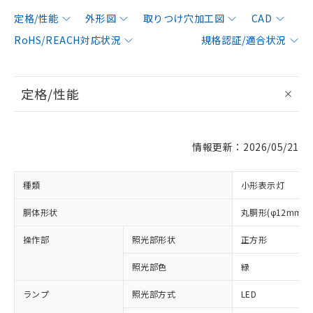
定格/性能
外形図
取りつけ穴加工図
CAD
RoHS/REACH対応状況
規格認証/適合状況
定格/性能
情報更新：2026/05/21
種類
小形表示灯
胴体形状
丸胴形(φ12mm)
操作部
照光部形状
正方形
※1 対応状況
照光部色
緑
対応済み：EU RoHS指令（10物質）の
ランプ
照光部方式
LED
非含有に対応した製品が提供可能な商品で