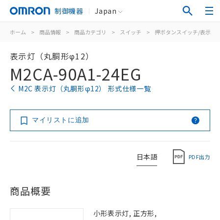
制御機器
Japan
ホーム
>
商品情報
>
商品カテゴリ
>
スイッチ
>
押ボタンスイッチ/表示灯
表示灯（丸胴形φ12）
M2CA-90A1-24EG
M2C 表示灯（丸胴形φ12） 形式仕様一覧
マイリストに追加
日本語
PDF出力
商品概要
小形表示灯, 正方形,