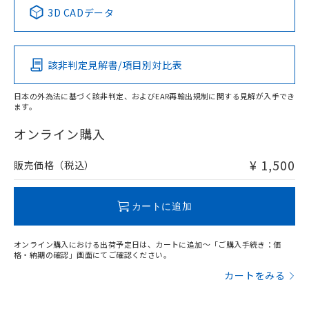
中国 RoHS表
※1 ※2
用者の範囲」に記載されている法人を
3D CADデータ
るもので、過去に遡って非含有を証明する
指します。
ものではありません。
Pb
Hg
Cd
Cr(VI)
また、RoHS指令のフタル酸エステル類４
物質の対応では、対応完了までの期間は出
該非判定見解書/項目別対比表
O
O
O
O
荷製品に未対応品が混在することから備考
欄に対応日を記載しておりました。
日本の外為法に基づく該非判定、およびEAR再輸出規制に関する見解が入手でき
既に当社にて対応品への在庫切替を完了
ます。
していることから、特段のことがない限
"対応済み"や非含有の記載がされた商品であっても、流通
り、2022年1月12日より割愛しておりま
在庫等で未対応品が混在する可能性があります。
オンライン購入
す。
非含有品が必要な際は、弊社営業部門もしくは販売店へお
問い合わせください。
¥ 1,500
販売価格（税込）
この製品のRoHS/REACH対応状況ページへ
カートに追加
オンライン購入における出荷予定日は、カートに追加～「ご購入手続き：価
格・納期の確認」画面にてご確認ください。
カートをみる