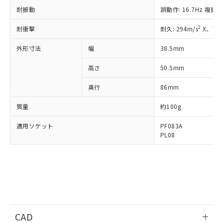
準価格とは異なる場合があることをご
類(PBB) 1000ppm以下、ポリ臭化ジフェニルエーテル類
Cr(Ⅵ)(六価クロム) : 1000ppm、 PBBs(ポリ臭化ビフェ
とります。
耐振動
誤動作: 16.7Hz 複振
了承ください。
(PBDE) 1000ppm以下、フタル酸ビス(2-エチルヘキシ
○
一定数以上の在庫あり
ニル類) : 1000ppm、 PBDEs(ポリ臭化ジフェニルエーテ
当社は規制貨物を破棄する場合は、完
ル) (DEHP)(別名：DOP) 1000ppm以下、フタル酸ブチ
正式な納期状況および標準価格はお客
ル類) : 1000ppm、
ルベンジル（BBP） 1000ppm以下、フタル酸ジブチル
2
耐衝撃
耐久: 294m/s
X、Y、
全に破砕するなど、違法に輸出されな
DBP(フタル酸ジブチル) : 1000ppm、 DIBP(フタル酸ジ
様のお取引先、またはお客様担当のオ
（DBP） 1000ppm以下、フタル酸ジイソブチル
イソブチル) : 1000ppm、 BBP(フタル酸ブチルベンジ
△
一定数には満たないが在庫あり
いよう必要な手段を講じます。
ムロン制御機器販売店・当社販売員に
(DIBP) 1000ppm以下
ル) : 1000ppm、
外形寸法
幅
38.5mm
当社は貴社製品を、核兵器、ミサイ
但し、RoHS指令で産業用監視および制御機器に対する
DEHP(フタル酸ビス(2-エチルヘキシル)) : 1000ppm
ご相談ください。
適用除外項目は除く。
ル、化学兵器、生物兵器またはその他
－
在庫なし(最新の在庫状況につ
オムロン制御機器販売店や当社販売拠
フタル酸エステル類の４物質については閾値を超える意
高さ
50.5mm
武器並びにこれらの製造装置等に一切
いては、お客様のお取引先、ま
図的な使用がないことを確認しています。
点は「
販売ネットワーク
」をご確認
※2 環境保護使用期限
使用いたしません。
たはお客様担当のオムロン制御
ください。
奥行
86mm
当社は、貴社製品を第三者に販売する
機器販売店・当社販売員にご確
在庫状況および標準価格結果を当社の
※2 対応予定月
「ｅ」：有害物質（10物質）のすべてが基
場合は、上記1、2および3の内容を当
認ください)
事前の承諾なく第三者に漏洩または開
質量
約100g
準値以下であることを示します。
該第三者に通知します。また当社は、
示しないようお願いします。
部品在庫の切り替え状況などにより、予定
「10」：通常の使用状況下において有害物
販売先および販売に係わる関係者が違
適用ソケット
PF083A
マイパーツ機能（部品リスト作成サー
空
受注生産機種、また在庫状況の
月が前後することがあります。
質が外部に漏えいし、環境に深刻な影響を
法に輸出するおそれがある場合は、取
PL08
ビス）をご利用いただくには、I-Web
白
情報を公開していない機種
及ぼさない年数を意味します。
り引きをいたしません。
メンバーズにご登録されている必要が
「－」：未確認です。当社販売部門へお問
あります。
い合わせください。
お客様が当ウェブサイト上で当社にご
※3 非含有証明書ダウンロード
登録された部品リストについて、当社
および当社の共同利用者が、当社の製
下記の非含有証明書をダウンロードするこ
品・サービスに関するお客様との取
とができます。
合意する
キャンセル
引・商談に必要な範囲で利用すること
CAD
をご了承ください。