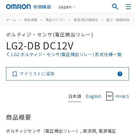
制御機器
Japan
ホーム
>
商品情報
>
商品カテゴリ
>
電源/周辺機器他
>
電力・機器用保護
ボルティジ・センサ(電圧検出リレー)
LG2-DB DC12V
LG2 ボルティジ・センサ(電圧検出リレー) 形式仕様一覧
マイリストに追加
日本語
English
PDF出力
商品概要
ボルティジセンサ（電圧検出リレー）, 直流用, 電源電圧