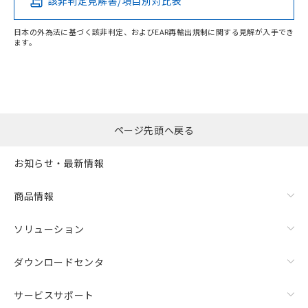
該非判定見解書/項目別対比表
X
O
O
O
日本の外為法に基づく該非判定、およびEAR再輸出規制に関する見解が入手でき
ます。
"対応済み"や非含有の記載がされた商品であっても、流通
在庫等で未対応品が混在する可能性があります。
非含有品が必要な際は、弊社営業部門もしくは販売店へお
問い合わせください。
ページ先頭へ戻る
この製品のRoHS/REACH対応状況ページへ
お知らせ・最新情報
商品情報
ソリューション
ダウンロードセンタ
サービスサポート