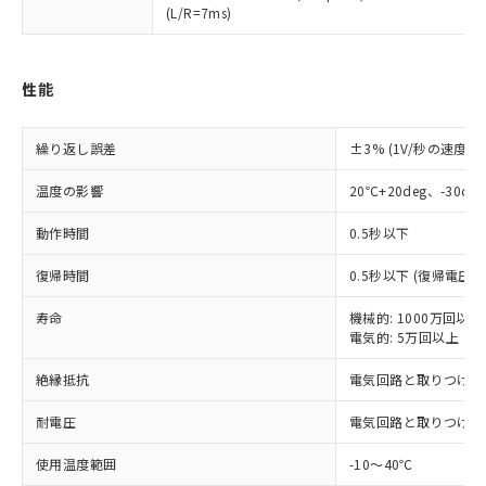
(L/R=7ms)
対応済み：EU RoHS指令（10物質）の
非含有に対応した製品が提供可能な商品で
す。
性能
対応予定：EU RoHS指令（10物質）の非含
ご利用条件
有に対応した製品に切り替える予定のある
商品です。
繰り返し誤差
±3% (1V/秒の速度
対応予定なし：EU RoHS指令（10物質）の
以下の条件をお読みいただき、同意のうえ
非含有に非対応の商品で、対応品を出す予
温度の影響
20℃+20deg、-30
ご利用ください。
定はありません。
調査・確認中：EU RoHS指令（10物質）の
動作時間
0.5秒以下
本サービスは、当社制御機器事業取扱
※1 中国RoHS○×表
非含有の対応状況を調査中または確認中の
商品の当社在庫状況および標準価格
商品です。
復帰時間
0.5秒以下 (復帰電圧の
(税抜)を提供させていただくもので
「○」：最大均質材料含有率が中国RoHSの
非該当品：ライセンス料など無形物で、有
す。
基準値以下であることを示します。
寿命
害物質有無と関係のない商品です。
機械的: 1000万回以上
当社制御機器事業取扱商品の中には、
「×」：最大均質材料含有率が中国RoHSの
電気的: 5万回以上（
仕入先様の事情により、非含有部品として
本サービスの対象外となる商品もある
基準値を超えていることを示します。
いたものが、含有品と判明した場合などや
当社は、これら貴社製品のうち、外国
ことをご了承ください。
絶縁抵抗
電気回路と取りつけパネル
「－」：未確認です。当社販売部門へお問
むを得ず変更することがあります。
為替および外国貿易法に定める商品
在庫状況および標準価格照会結果は、
い合わせください。
（以下｢規制貨物等」という）を輸出
記載している更新日時点での社内デー
耐電圧
電気回路と取りつけパネル間
*EU RoHS指令（10物質）：
または国外への提供する場合は、日本
記
タに基づき作成されるものであり、閲
説明
鉛(Pb) 1000ppm以下、 水銀(Hg) 1000ppm以下、 カド
*中国RoHS10物質の基準値 (GB/T26572)：
国政府の輸出許可(または役務取引許
使用温度範囲
-10～40℃
号
覧された時点での実際の在庫および標
ミウム(Cd) 100ppm以下、
Pb(鉛) :1000ppm、 Hg(水銀) : 1000ppm、 Cd(カドミウ
可)を取得するなどの必要な手続きを
六価クロム(Cr(Ⅵ)) 1000ppm以下、ポリ臭化ビフェニル
ム) : 100ppm、