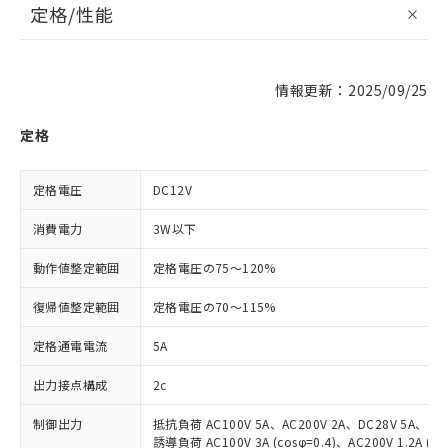
定格/性能
情報更新：2025/09/25
定格
定格電圧
DC12V
消費電力
3W以下
動作値整定範囲
定格電圧の75～120%
復帰値整定範囲
定格電圧の70～115%
定格通電電流
5A
出力接点構成
2c
制御出力
※1 対応状況
抵抗負荷 AC100V 5A、AC200V 2A、DC28V 5A、DC1
誘導負荷 AC100V 3A (cosφ=0.4)、AC200V 1.2A (co