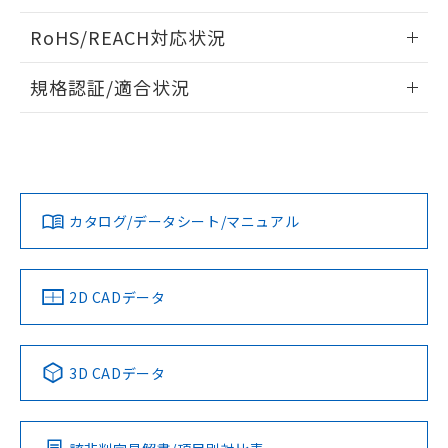
EU RoHS指令（10物質）の非含有証明書
※当社の共同利用者とは、
"個人情報
ログイン/会員登録いただくと、CADデータをダウンロー
51物質の非含有証明書（当社基準）
RoHS/REACH対応状況
の共同利用に関して"
の「1.共同利
ドすることができます。
※本証明書は発行日時点で非含有を証明す
用者の範囲」に記載されている法人を
るもので、過去に遡って非含有を証明する
情報更新：2026/7/29
指します。
規格認証/適合状況
ものではありません。
また、RoHS指令のフタル酸エステル類４
ログイン/会員登録
EU RoHS
注意事項・凡例
UL認証
CSA認証
CEマーキング
物質の対応では、対応完了までの期間は出
荷製品に未対応品が混在することから備考
No
No
No
欄に対応日を記載しておりました。
対応状況
対応予定月
※1
※2
ダウンロードデータをご利用いただく前に、以下を必ずお読
既に当社にて対応品への在庫切替を完了
みください。
していることから、特段のことがない限
カタログ/データシート/マニュアル
対応済み
ソフトウェアの使用条件
り、2022年1月12日より割愛しておりま
LR型式承認
DNV型式承認
BV型式承認
KR型式承
す。
（イギリス
（ノルウェー
（フランス
（韓国
船舶規格）
船舶規格）
船舶規格）
船舶規格
中国 RoHS
注意事項・凡例
2D CADデータ
No
No
No
No
中国 RoHS表
※1 ※2
3D CADデータ
この製品の規格認証/適合状況ページへ
Pb
Hg
Cd
Cr(VI)
その他の認証はこちらのページからご検索ください